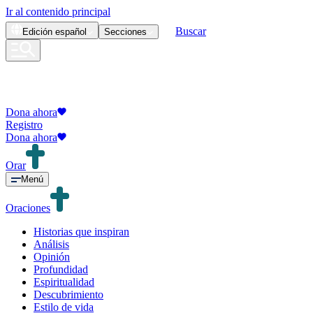
Ir al contenido principal
Buscar
Edición
español
Secciones
Dona ahora
Registro
Dona ahora
Orar
Menú
Oraciones
Historias que inspiran
Análisis
Opinión
Profundidad
Espiritualidad
Descubrimiento
Estilo de vida