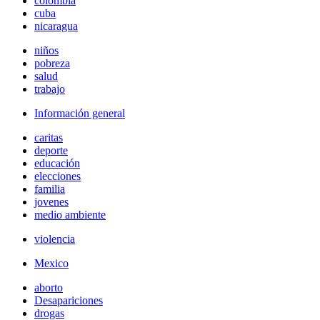
colombia
cuba
nicaragua
niños
pobreza
salud
trabajo
Información general
caritas
deporte
educación
elecciones
familia
jovenes
medio ambiente
violencia
Mexico
aborto
Desapariciones
drogas