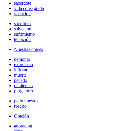
sacerdote
vida consagrada
vocacion
sacrificio
salvacion
sufrimiento
tentación
Nuestras cruces
demonio
exorcismo
infierno
muerte
pecado
penitencia
purgatorio
padrenuestro
rosario
Oración
adoracion