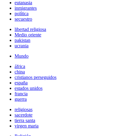
eutanasia
inmigrantes
política
secuestro
libertad religiosa
Medio oriente
pakistan
ucrania
Mundo
áfrica
china
cristianos perseguidos
españa
estados unidos
francia
guerra
religiosas
sacerdote
tierra santa
virgen maria