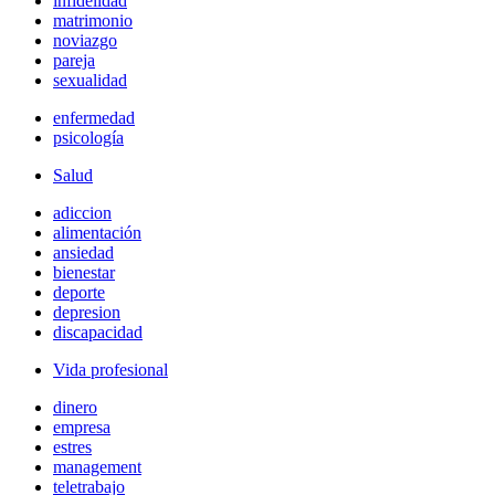
infidelidad
matrimonio
noviazgo
pareja
sexualidad
enfermedad
psicología
Salud
adiccion
alimentación
ansiedad
bienestar
deporte
depresion
discapacidad
Vida profesional
dinero
empresa
estres
management
teletrabajo