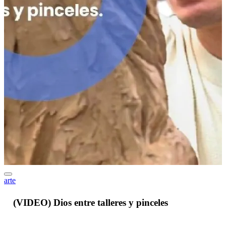
arte
J
(VIDEO) Dios entre talleres y pinceles