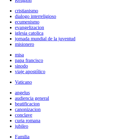
Religión
cristianismo
dialogo interreligioso
ecumenismo
evangelizacion
iglesia catolica
jornada mundial de la juventud
misionero
misa
papa francisco
sinodo
viaje apostólico
Vaticano
angelus
audiencia general
beatificacion
canonizacion
conclave
curia romana
jubileo
Familia