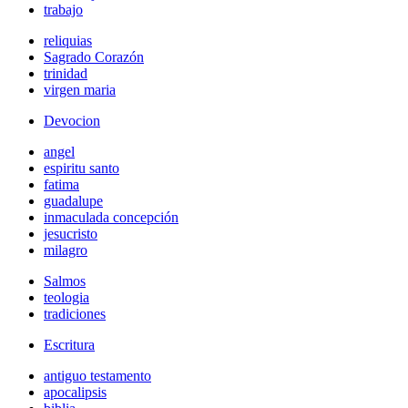
trabajo
reliquias
Sagrado Corazón
trinidad
virgen maria
Devocion
angel
espiritu santo
fatima
guadalupe
inmaculada concepción
jesucristo
milagro
Salmos
teologia
tradiciones
Escritura
antiguo testamento
apocalipsis