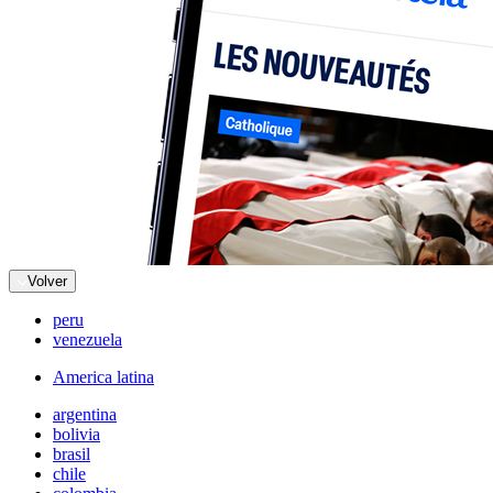
Volver
peru
venezuela
America latina
argentina
bolivia
brasil
chile