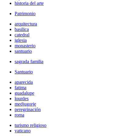
historia del arte
Patrimonio
arquitectura
basilica
catedral
iglesia
monasterio
santuario
sagrada familia
Santuario
aparecida
fatima
guadalupe
lourdes
medjugorje
peregrinación
roma
turismo religioso
vaticano