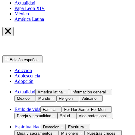
Actualidad
Papa Leon XIV
México
América Latina
Edición
español
Adiccion
Adolescencia
Adopción
Actualidad
America latina
Información general
Mexico
Mundo
Religión
Vaticano
Estilo de vida
Familia
For Her &amp; For Men
Pareja y sexualidad
Salud
Vida profesional
Espiritualidad
Devocion
Escritura
Misa y sacramentos
Misionero
Nuestras cruces