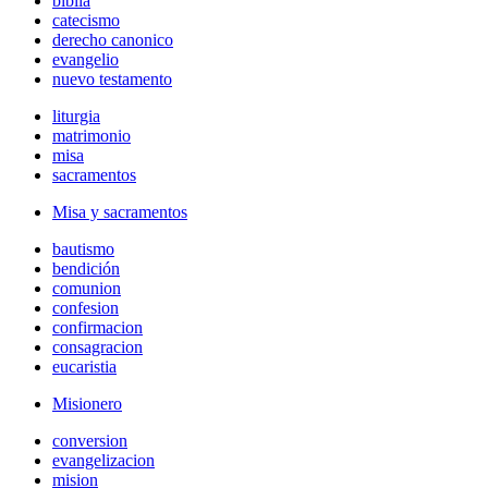
biblia
catecismo
derecho canonico
evangelio
nuevo testamento
liturgia
matrimonio
misa
sacramentos
Misa y sacramentos
bautismo
bendición
comunion
confesion
confirmacion
consagracion
eucaristia
Misionero
conversion
evangelizacion
mision