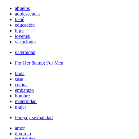
abuelos
adolescencia
bebé
educación
hijos
jovenes
vacaciones
paternidad
For Her &amp; For Men
boda
casa
cocina
embarazo
hombre
maternidad
mujer
Pareja y sexualidad
amor
divorcio