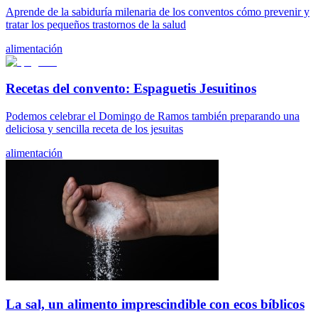
Aprende de la sabiduría milenaria de los conventos cómo prevenir y
tratar los pequeños trastornos de la salud
alimentación
Recetas del convento: Espaguetis Jesuitinos
Podemos celebrar el Domingo de Ramos también preparando una
deliciosa y sencilla receta de los jesuitas
alimentación
La sal, un alimento imprescindible con ecos bíblicos