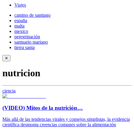
Viajes
camino de santiago
españa
malta
mexico
peregrinación
santuario mariano
tierra santa
✕
nutricion
ciencia
(VIDEO) Mitos de la nutrición…
Más allá de las tendencias virales y consejos simplistas, la evidencia
científica desmonta creencias comunes sobre la alimentación