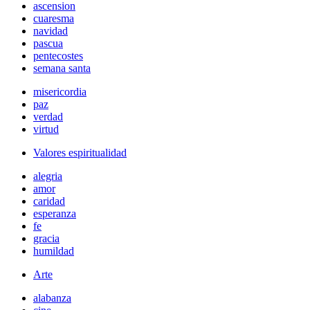
ascension
cuaresma
navidad
pascua
pentecostes
semana santa
misericordia
paz
verdad
virtud
Valores espiritualidad
alegria
amor
caridad
esperanza
fe
gracia
humildad
Arte
alabanza