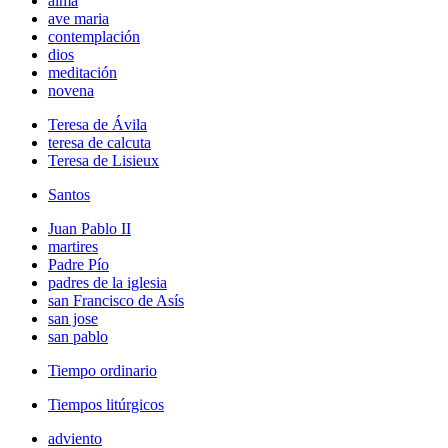
alma
ave maria
contemplación
dios
meditación
novena
Teresa de Ávila
teresa de calcuta
Teresa de Lisieux
Santos
Juan Pablo II
martires
Padre Pío
padres de la iglesia
san Francisco de Asís
san jose
san pablo
Tiempo ordinario
Tiempos litúrgicos
adviento