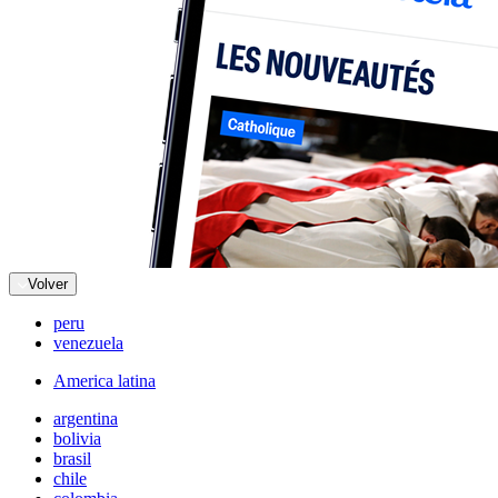
Volver
peru
venezuela
America latina
argentina
bolivia
brasil
chile