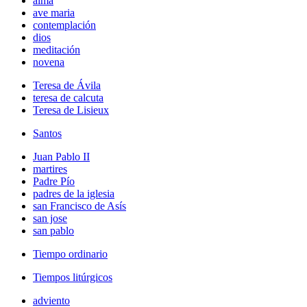
alma
ave maria
contemplación
dios
meditación
novena
Teresa de Ávila
teresa de calcuta
Teresa de Lisieux
Santos
Juan Pablo II
martires
Padre Pío
padres de la iglesia
san Francisco de Asís
san jose
san pablo
Tiempo ordinario
Tiempos litúrgicos
adviento