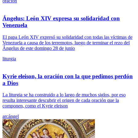
oración
Ángelus: León XIV expresa su solidaridad con
Venezuela
El papa León XIV expresó su solidaridad con todas las víctimas de
Venezuela a causa de los terremotos, luego de terminar el rezo del
Ángelus de este domingo 28 de junio
liturgia
Kyrie eleison, la oración con la que pedimos perdón
a Dios
La liturgia se ha construido a lo largo de muchos siglos, por eso
resulta interesante descubrir el origen de cada oración que la
componen, como el Kyrie eleison
arcángel