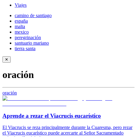
Viajes
camino de santiago
españa
malta
mexico
peregrinación
santuario mariano
tierra santa
✕
oración
oración
Aprende a rezar el Viacrucis eucarístico
El Viacrucis se reza principalmente durante la Cuaresma, pero rezar
el Viacrucis eucarístico puede acercarte al Señor Sacramentado