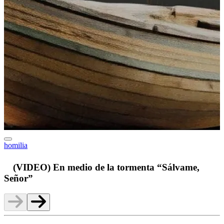
homilia
v
(VIDEO) En medio de la tormenta “Sálvame,
Señor”