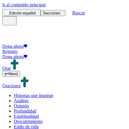
Ir al contenido principal
Buscar
Edición
español
Secciones
Dona ahora
Registro
Dona ahora
Orar
Menú
Oraciones
Historias que inspiran
Análisis
Opinión
Profundidad
Espiritualidad
Descubrimiento
Estilo de vida