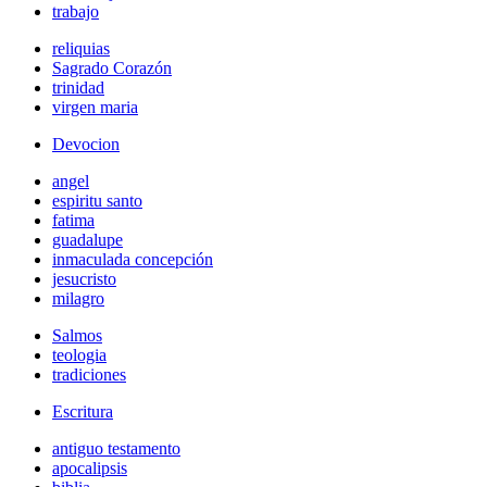
trabajo
reliquias
Sagrado Corazón
trinidad
virgen maria
Devocion
angel
espiritu santo
fatima
guadalupe
inmaculada concepción
jesucristo
milagro
Salmos
teologia
tradiciones
Escritura
antiguo testamento
apocalipsis