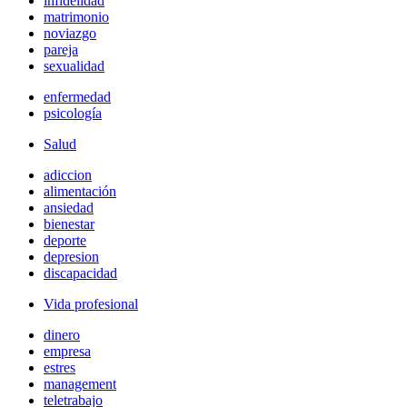
infidelidad
matrimonio
noviazgo
pareja
sexualidad
enfermedad
psicología
Salud
adiccion
alimentación
ansiedad
bienestar
deporte
depresion
discapacidad
Vida profesional
dinero
empresa
estres
management
teletrabajo