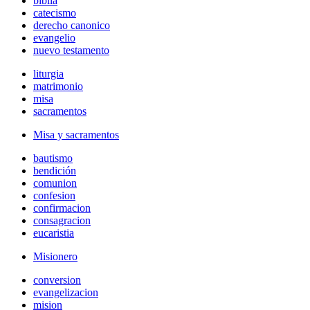
biblia
catecismo
derecho canonico
evangelio
nuevo testamento
liturgia
matrimonio
misa
sacramentos
Misa y sacramentos
bautismo
bendición
comunion
confesion
confirmacion
consagracion
eucaristia
Misionero
conversion
evangelizacion
mision