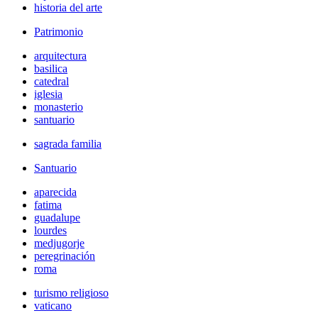
historia del arte
Patrimonio
arquitectura
basilica
catedral
iglesia
monasterio
santuario
sagrada familia
Santuario
aparecida
fatima
guadalupe
lourdes
medjugorje
peregrinación
roma
turismo religioso
vaticano