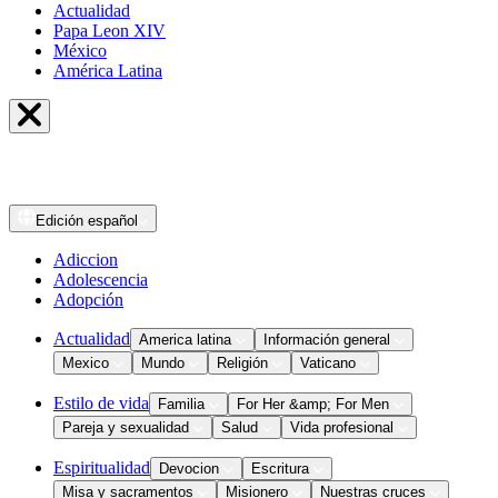
Actualidad
Papa Leon XIV
México
América Latina
Edición
español
Adiccion
Adolescencia
Adopción
Actualidad
America latina
Información general
Mexico
Mundo
Religión
Vaticano
Estilo de vida
Familia
For Her &amp; For Men
Pareja y sexualidad
Salud
Vida profesional
Espiritualidad
Devocion
Escritura
Misa y sacramentos
Misionero
Nuestras cruces