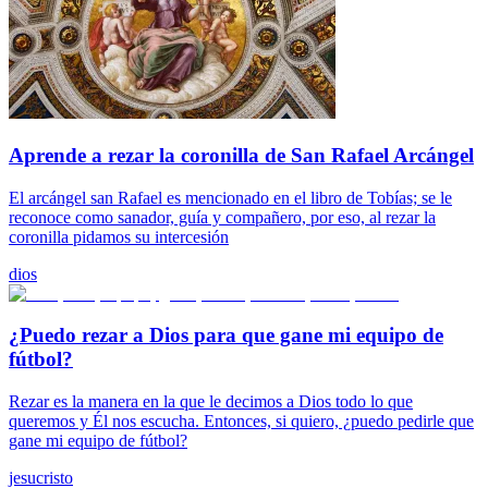
Aprende a rezar la coronilla de San Rafael Arcángel
El arcángel san Rafael es mencionado en el libro de Tobías; se le
reconoce como sanador, guía y compañero, por eso, al rezar la
coronilla pidamos su intercesión
dios
¿Puedo rezar a Dios para que gane mi equipo de
fútbol?
Rezar es la manera en la que le decimos a Dios todo lo que
queremos y Él nos escucha. Entonces, si quiero, ¿puedo pedirle que
gane mi equipo de fútbol?
jesucristo