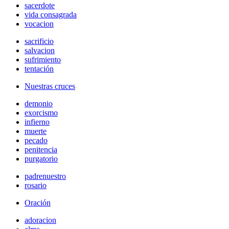
sacerdote
vida consagrada
vocacion
sacrificio
salvacion
sufrimiento
tentación
Nuestras cruces
demonio
exorcismo
infierno
muerte
pecado
penitencia
purgatorio
padrenuestro
rosario
Oración
adoracion