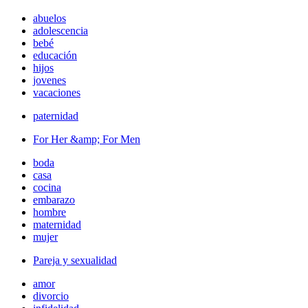
abuelos
adolescencia
bebé
educación
hijos
jovenes
vacaciones
paternidad
For Her &amp; For Men
boda
casa
cocina
embarazo
hombre
maternidad
mujer
Pareja y sexualidad
amor
divorcio