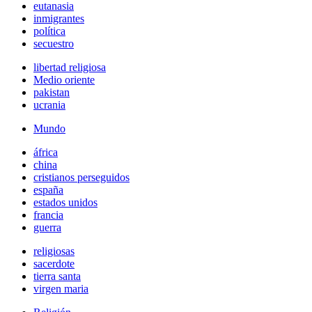
eutanasia
inmigrantes
política
secuestro
libertad religiosa
Medio oriente
pakistan
ucrania
Mundo
áfrica
china
cristianos perseguidos
españa
estados unidos
francia
guerra
religiosas
sacerdote
tierra santa
virgen maria