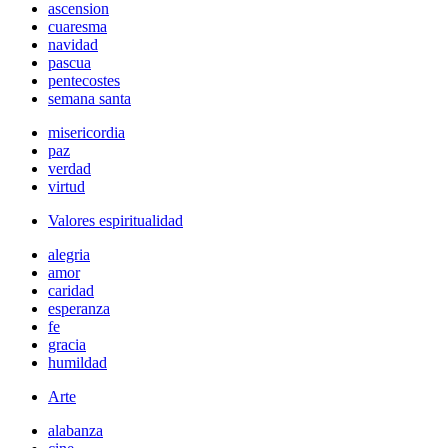
ascension
cuaresma
navidad
pascua
pentecostes
semana santa
misericordia
paz
verdad
virtud
Valores espiritualidad
alegria
amor
caridad
esperanza
fe
gracia
humildad
Arte
alabanza