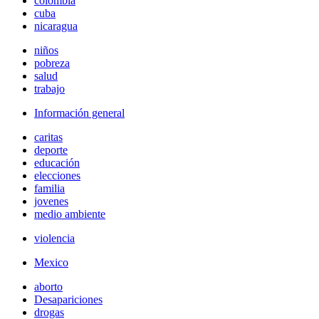
colombia
cuba
nicaragua
niños
pobreza
salud
trabajo
Información general
caritas
deporte
educación
elecciones
familia
jovenes
medio ambiente
violencia
Mexico
aborto
Desapariciones
drogas