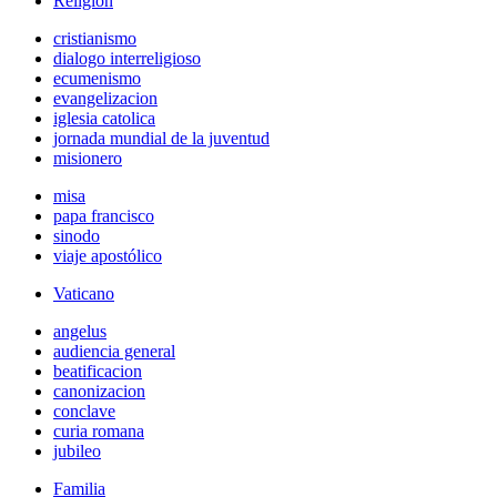
Religión
cristianismo
dialogo interreligioso
ecumenismo
evangelizacion
iglesia catolica
jornada mundial de la juventud
misionero
misa
papa francisco
sinodo
viaje apostólico
Vaticano
angelus
audiencia general
beatificacion
canonizacion
conclave
curia romana
jubileo
Familia