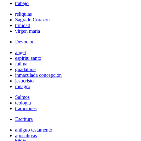
trabajo
reliquias
Sagrado Corazón
trinidad
virgen maria
Devocion
angel
espiritu santo
fatima
guadalupe
inmaculada concepción
jesucristo
milagro
Salmos
teologia
tradiciones
Escritura
antiguo testamento
apocalipsis