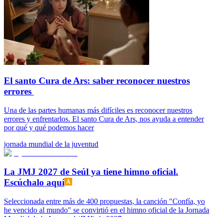
El santo Cura de Ars: saber reconocer nuestros
errores
Una de las partes humanas más difíciles es reconocer nuestros
errores y enfrentarlos. El santo Cura de Ars, nos ayuda a entender
por qué y qué podemos hacer
jornada mundial de la juventud
La JMJ 2027 de Seúl ya tiene himno oficial.
Escúchalo aquí
Seleccionada entre más de 400 propuestas, la canción "Confía, yo
he vencido al mundo" se convirtió en el himno oficial de la Jornada