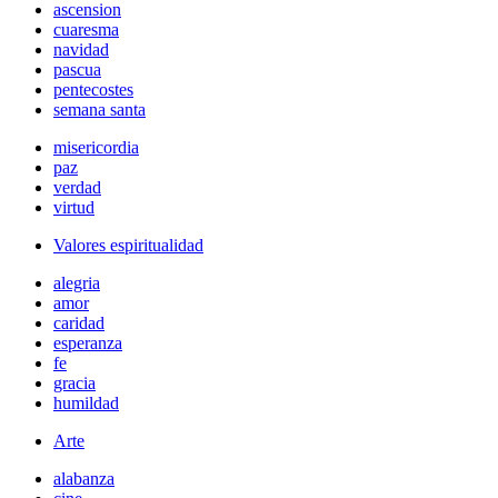
ascension
cuaresma
navidad
pascua
pentecostes
semana santa
misericordia
paz
verdad
virtud
Valores espiritualidad
alegria
amor
caridad
esperanza
fe
gracia
humildad
Arte
alabanza