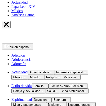
Actualidad
Papa Leon XIV
México
América Latina
Edición
español
Adiccion
Adolescencia
Adopción
Actualidad
America latina
Información general
Mexico
Mundo
Religión
Vaticano
Estilo de vida
Familia
For Her &amp; For Men
Pareja y sexualidad
Salud
Vida profesional
Espiritualidad
Devocion
Escritura
Misa y sacramentos
Misionero
Nuestras cruces