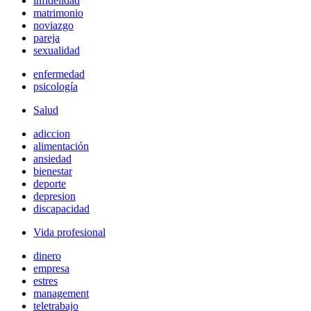
infidelidad
matrimonio
noviazgo
pareja
sexualidad
enfermedad
psicología
Salud
adiccion
alimentación
ansiedad
bienestar
deporte
depresion
discapacidad
Vida profesional
dinero
empresa
estres
management
teletrabajo