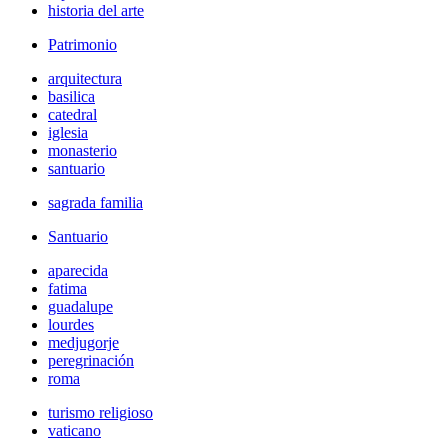
historia del arte
Patrimonio
arquitectura
basilica
catedral
iglesia
monasterio
santuario
sagrada familia
Santuario
aparecida
fatima
guadalupe
lourdes
medjugorje
peregrinación
roma
turismo religioso
vaticano