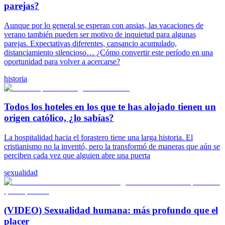
parejas?
Aunque por lo general se esperan con ansias, las vacaciones de
verano también pueden ser motivo de inquietud para algunas
parejas. Expectativas diferentes, cansancio acumulado,
distanciamiento silencioso… ¿Cómo convertir este período en una
oportunidad para volver a acercarse?
historia
Todos los hoteles en los que te has alojado tienen un
origen católico, ¿lo sabías?
La hospitalidad hacia el forastero tiene una larga historia. El
cristianismo no la inventó, pero la transformó de maneras que aún se
perciben cada vez que alguien abre una puerta
sexualidad
(VIDEO) Sexualidad humana: más profundo que el
placer