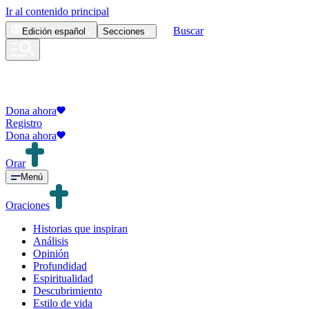
Ir al contenido principal
Buscar
Edición
español
Secciones
Dona ahora
Registro
Dona ahora
Orar
Menú
Oraciones
Historias que inspiran
Análisis
Opinión
Profundidad
Espiritualidad
Descubrimiento
Estilo de vida