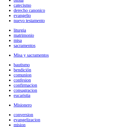
biblia
catecismo
derecho canonico
evangelio
nuevo testamento
liturgia
matrimonio
misa
sacramentos
Misa y sacramentos
bautismo
bendición
comunion
confesion
confirmacion
consagracion
eucaristia
Misionero
conversion
evangelizacion
mision