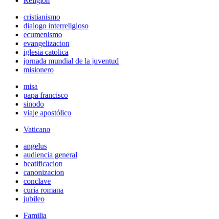
Religión
cristianismo
dialogo interreligioso
ecumenismo
evangelizacion
iglesia catolica
jornada mundial de la juventud
misionero
misa
papa francisco
sinodo
viaje apostólico
Vaticano
angelus
audiencia general
beatificacion
canonizacion
conclave
curia romana
jubileo
Familia