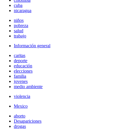
colombia
cuba
nicaragua
niños
pobreza
salud
trabajo
Información general
caritas
deporte
educación
elecciones
familia
jovenes
medio ambiente
violencia
Mexico
aborto
Desapariciones
drogas