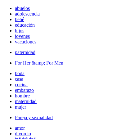
abuelos
adolescencia
bebé
educación
hijos
jovenes
vacaciones
paternidad
For Her &amp; For Men
boda
casa
cocina
embarazo
hombre
maternidad
mujer
Pareja y sexualidad
amor
divorcio