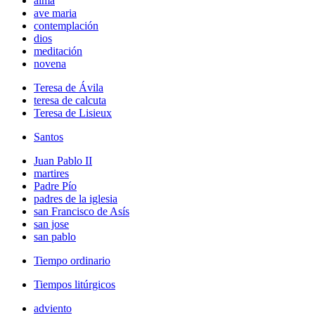
alma
ave maria
contemplación
dios
meditación
novena
Teresa de Ávila
teresa de calcuta
Teresa de Lisieux
Santos
Juan Pablo II
martires
Padre Pío
padres de la iglesia
san Francisco de Asís
san jose
san pablo
Tiempo ordinario
Tiempos litúrgicos
adviento