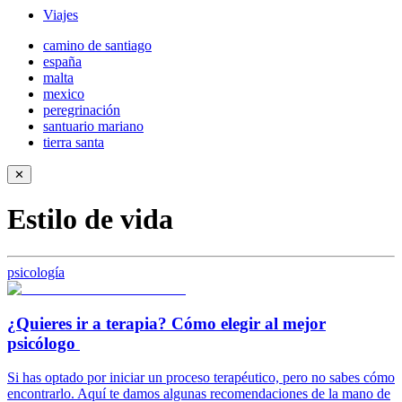
Viajes
camino de santiago
españa
malta
mexico
peregrinación
santuario mariano
tierra santa
✕
Estilo de vida
psicología
¿Quieres ir a terapia? Cómo elegir al mejor
psicólogo
Si has optado por iniciar un proceso terapéutico, pero no sabes cómo
encontrarlo. Aquí te damos algunas recomendaciones de la mano de