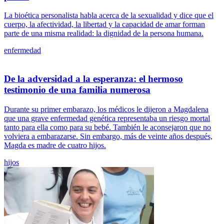
La bioética personalista habla acerca de la sexualidad y dice que el
cuerpo, la afectividad, la libertad y la capacidad de amar forman
parte de una misma realidad: la dignidad de la persona humana.
enfermedad
De la adversidad a la esperanza: el hermoso
testimonio de una familia numerosa
Durante su primer embarazo, los médicos le dijeron a Magdalena
que una grave enfermedad genética representaba un riesgo mortal
tanto para ella como para su bebé. También le aconsejaron que no
volviera a embarazarse. Sin embargo, más de veinte años después,
Magda es madre de cuatro hijos.
hijos