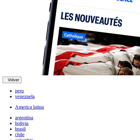
Volver
peru
venezuela
America latina
argentina
bolivia
brasil
chile