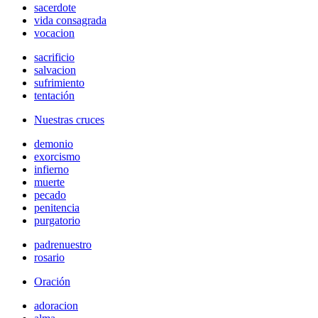
sacerdote
vida consagrada
vocacion
sacrificio
salvacion
sufrimiento
tentación
Nuestras cruces
demonio
exorcismo
infierno
muerte
pecado
penitencia
purgatorio
padrenuestro
rosario
Oración
adoracion