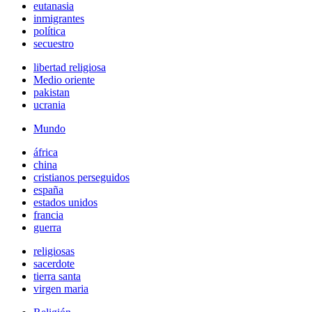
eutanasia
inmigrantes
política
secuestro
libertad religiosa
Medio oriente
pakistan
ucrania
Mundo
áfrica
china
cristianos perseguidos
españa
estados unidos
francia
guerra
religiosas
sacerdote
tierra santa
virgen maria