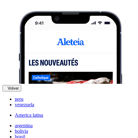
Volver
peru
venezuela
America latina
argentina
bolivia
brasil