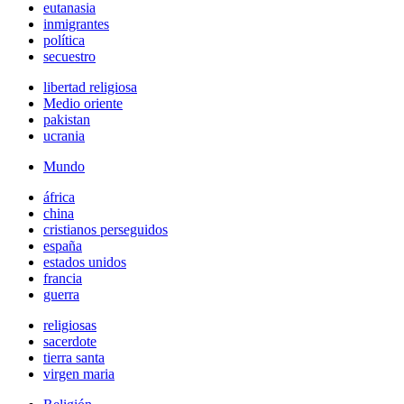
eutanasia
inmigrantes
política
secuestro
libertad religiosa
Medio oriente
pakistan
ucrania
Mundo
áfrica
china
cristianos perseguidos
españa
estados unidos
francia
guerra
religiosas
sacerdote
tierra santa
virgen maria