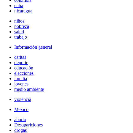
colombia
cuba
nicaragua
niños
pobreza
salud
trabajo
Información general
caritas
deporte
educación
elecciones
familia
jovenes
medio ambiente
violencia
Mexico
aborto
Desapariciones
drogas