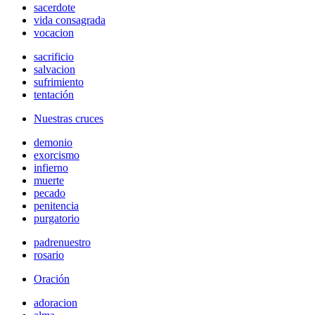
sacerdote
vida consagrada
vocacion
sacrificio
salvacion
sufrimiento
tentación
Nuestras cruces
demonio
exorcismo
infierno
muerte
pecado
penitencia
purgatorio
padrenuestro
rosario
Oración
adoracion