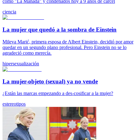
como "La Manada" y condenados hoy a 9 años de cárcel
ciencia
La mujer que quedó a la sombra de Einstein
Mileva Marić, primera esposa de Albert Einstein, decidió por amor
quedar en un segundo plano profesional. Pero Einstein no se lo
agradeció como merecía.
hipersexualización
La mujer-objeto (sexual) ya no vende
¿Están las marcas empezando a des-cosificar a la mujer?
estereotipos