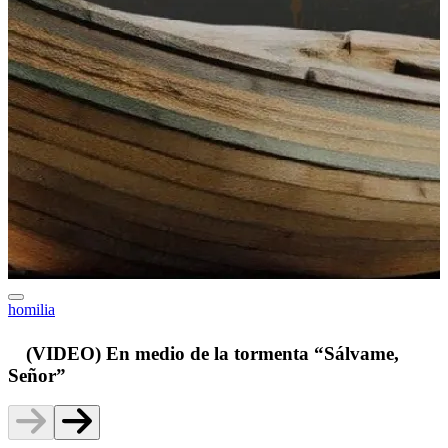
homilia
v
(VIDEO) En medio de la tormenta “Sálvame,
Señor”