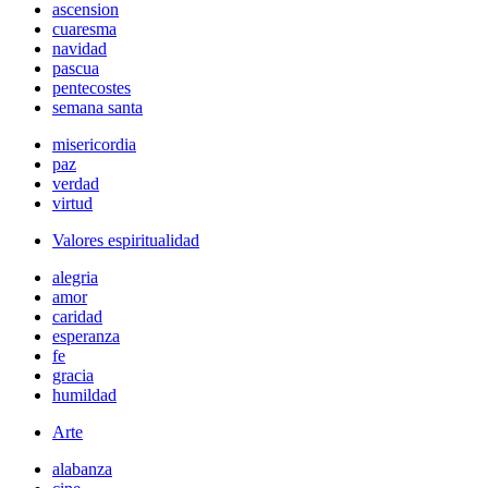
ascension
cuaresma
navidad
pascua
pentecostes
semana santa
misericordia
paz
verdad
virtud
Valores espiritualidad
alegria
amor
caridad
esperanza
fe
gracia
humildad
Arte
alabanza