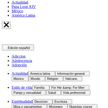
Actualidad
Papa Leon XIV
México
América Latina
Edición
español
Adiccion
Adolescencia
Adopción
Actualidad
America latina
Información general
Mexico
Mundo
Religión
Vaticano
Estilo de vida
Familia
For Her &amp; For Men
Pareja y sexualidad
Salud
Vida profesional
Espiritualidad
Devocion
Escritura
Misa y sacramentos
Misionero
Nuestras cruces