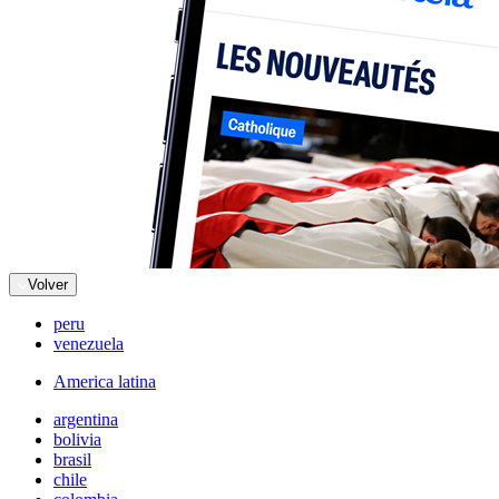
Volver
peru
venezuela
America latina
argentina
bolivia
brasil
chile