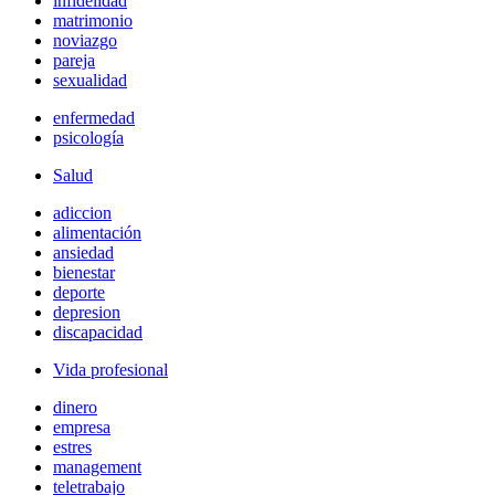
infidelidad
matrimonio
noviazgo
pareja
sexualidad
enfermedad
psicología
Salud
adiccion
alimentación
ansiedad
bienestar
deporte
depresion
discapacidad
Vida profesional
dinero
empresa
estres
management
teletrabajo