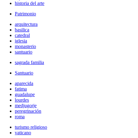
historia del arte
Patrimonio
arquitectura
basilica
catedral
iglesia
monasterio
santuario
sagrada familia
Santuario
aparecida
fatima
guadalupe
lourdes
medjugorje
peregrinación
roma
turismo religioso
vaticano