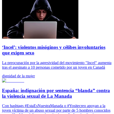
‘Incel’: violentos misóginos y célibes involuntarios
que exigen sexo
La preocupación por la agresividad del movimiento "Incel" aumenta
tras el asesinato a 10 personas cometido por un joven en Canadá
dignidad de la mujer
España: indignación por sentencia “blanda” contra
la violencia sexual de La Manada
Con hashtags #EstaEsNuestraManada o #Yositecreo apoyan a la
joven víctima de un abuso sexual por parte de 5 hombres conocidos