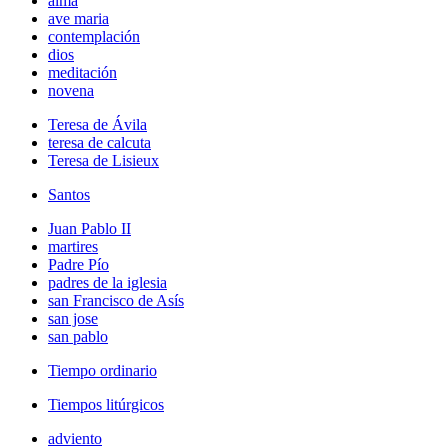
alma
ave maria
contemplación
dios
meditación
novena
Teresa de Ávila
teresa de calcuta
Teresa de Lisieux
Santos
Juan Pablo II
martires
Padre Pío
padres de la iglesia
san Francisco de Asís
san jose
san pablo
Tiempo ordinario
Tiempos litúrgicos
adviento