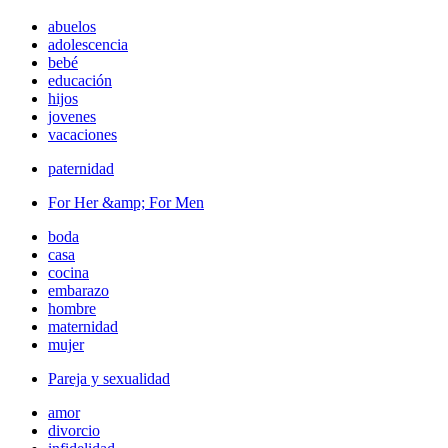
abuelos
adolescencia
bebé
educación
hijos
jovenes
vacaciones
paternidad
For Her &amp; For Men
boda
casa
cocina
embarazo
hombre
maternidad
mujer
Pareja y sexualidad
amor
divorcio