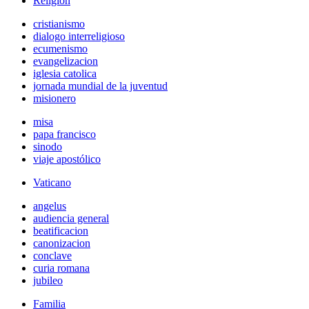
Religión
cristianismo
dialogo interreligioso
ecumenismo
evangelizacion
iglesia catolica
jornada mundial de la juventud
misionero
misa
papa francisco
sinodo
viaje apostólico
Vaticano
angelus
audiencia general
beatificacion
canonizacion
conclave
curia romana
jubileo
Familia