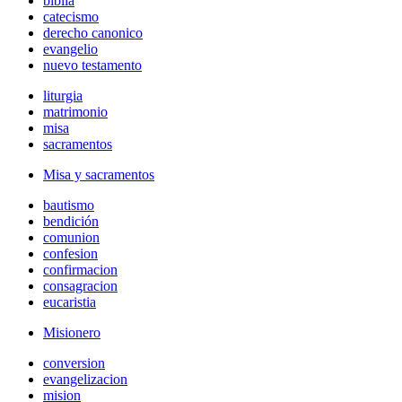
biblia
catecismo
derecho canonico
evangelio
nuevo testamento
liturgia
matrimonio
misa
sacramentos
Misa y sacramentos
bautismo
bendición
comunion
confesion
confirmacion
consagracion
eucaristia
Misionero
conversion
evangelizacion
mision