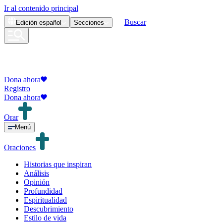
Ir al contenido principal
Buscar
Edición
español
Secciones
Dona ahora
Registro
Dona ahora
Orar
Menú
Oraciones
Historias que inspiran
Análisis
Opinión
Profundidad
Espiritualidad
Descubrimiento
Estilo de vida