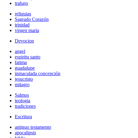
trabajo
reliquias
Sagrado Corazón
trinidad
virgen maria
Devocion
angel
espiritu santo
fatima
guadalupe
inmaculada concepción
jesucristo
milagro
Salmos
teologia
tradiciones
Escritura
antiguo testamento
apocalipsis