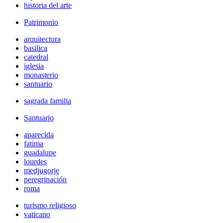
historia del arte
Patrimonio
arquitectura
basilica
catedral
iglesia
monasterio
santuario
sagrada familia
Santuario
aparecida
fatima
guadalupe
lourdes
medjugorje
peregrinación
roma
turismo religioso
vaticano