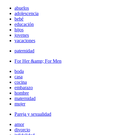
abuelos
adolescencia
bebé
educación
hijos
jovenes
vacaciones
paternidad
For Her &amp; For Men
boda
casa
cocina
embarazo
hombre
maternidad
mujer
Pareja y sexualidad
amor
divorcio