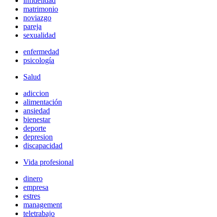
infidelidad
matrimonio
noviazgo
pareja
sexualidad
enfermedad
psicología
Salud
adiccion
alimentación
ansiedad
bienestar
deporte
depresion
discapacidad
Vida profesional
dinero
empresa
estres
management
teletrabajo