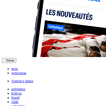
Volver
peru
venezuela
America latina
argentina
bolivia
brasil
chile