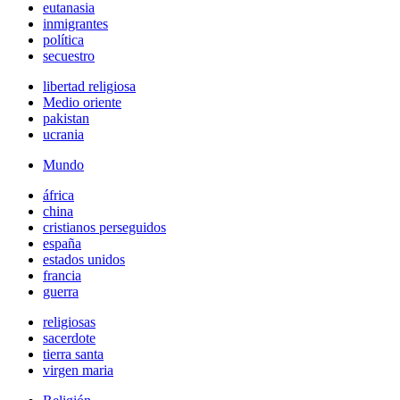
eutanasia
inmigrantes
política
secuestro
libertad religiosa
Medio oriente
pakistan
ucrania
Mundo
áfrica
china
cristianos perseguidos
españa
estados unidos
francia
guerra
religiosas
sacerdote
tierra santa
virgen maria