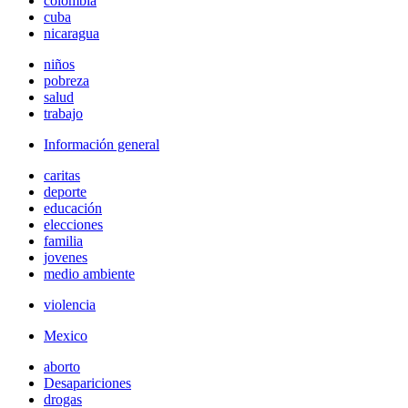
colombia
cuba
nicaragua
niños
pobreza
salud
trabajo
Información general
caritas
deporte
educación
elecciones
familia
jovenes
medio ambiente
violencia
Mexico
aborto
Desapariciones
drogas