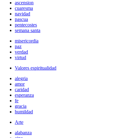
ascension
cuaresma
navidad
pascua
pentecostes
semana santa
misericordia
paz
verdad
virtud
Valores espiritualidad
alegria
amor
caridad
esperanza
fe
gracia
humildad
Arte
alabanza