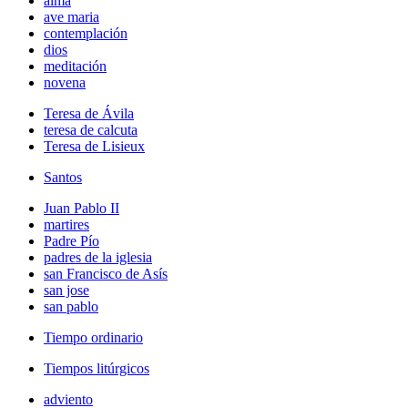
alma
ave maria
contemplación
dios
meditación
novena
Teresa de Ávila
teresa de calcuta
Teresa de Lisieux
Santos
Juan Pablo II
martires
Padre Pío
padres de la iglesia
san Francisco de Asís
san jose
san pablo
Tiempo ordinario
Tiempos litúrgicos
adviento