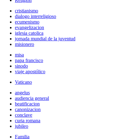
Religión
cristianismo
dialogo interreligioso
ecumenismo
evangelizacion
iglesia catolica
jornada mundial de la juventud
misionero
misa
papa francisco
sinodo
viaje apostólico
Vaticano
angelus
audiencia general
beatificacion
canonizacion
conclave
curia romana
jubileo
Familia