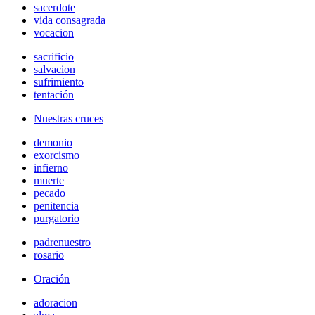
sacerdote
vida consagrada
vocacion
sacrificio
salvacion
sufrimiento
tentación
Nuestras cruces
demonio
exorcismo
infierno
muerte
pecado
penitencia
purgatorio
padrenuestro
rosario
Oración
adoracion