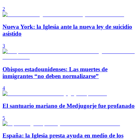
2
Nueva York: la Iglesia ante la nueva ley de suicidio
asistido
3
Obispos estadounidenses: Las muertes de
inmigrantes “no deben normalizarse”
4
El santuario mariano de Medjugorje fue profanado
5
España: la Iglesia presta ayuda en medio de los