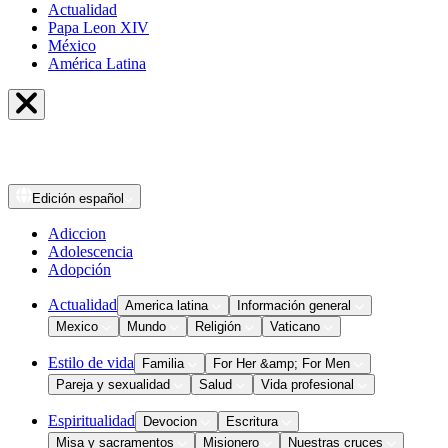
Actualidad
Papa Leon XIV
México
América Latina
Edición
español
Adiccion
Adolescencia
Adopción
Actualidad
America latina
Información general
Mexico
Mundo
Religión
Vaticano
Estilo de vida
Familia
For Her &amp; For Men
Pareja y sexualidad
Salud
Vida profesional
Espiritualidad
Devocion
Escritura
Misa y sacramentos
Misionero
Nuestras cruces