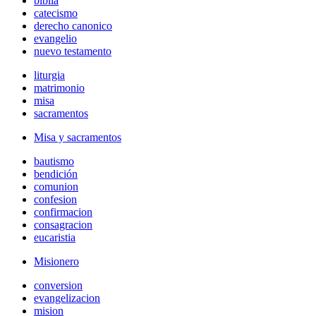
biblia
catecismo
derecho canonico
evangelio
nuevo testamento
liturgia
matrimonio
misa
sacramentos
Misa y sacramentos
bautismo
bendición
comunion
confesion
confirmacion
consagracion
eucaristia
Misionero
conversion
evangelizacion
mision