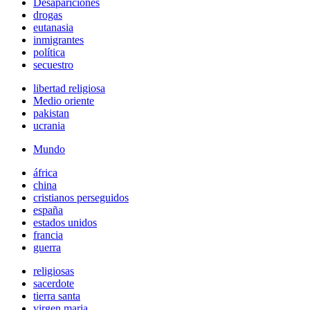
Desapariciones
drogas
eutanasia
inmigrantes
política
secuestro
libertad religiosa
Medio oriente
pakistan
ucrania
Mundo
áfrica
china
cristianos perseguidos
españa
estados unidos
francia
guerra
religiosas
sacerdote
tierra santa
virgen maria