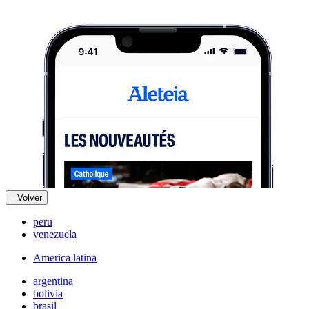
Volver
peru
venezuela
America latina
argentina
bolivia
brasil