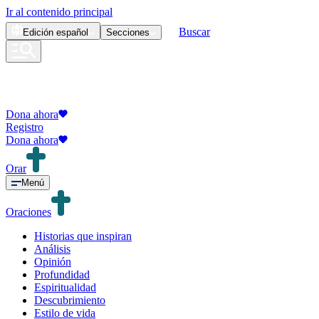
Ir al contenido principal
Buscar
Edición
español
Secciones
Dona ahora
Registro
Dona ahora
Orar
Menú
Oraciones
Historias que inspiran
Análisis
Opinión
Profundidad
Espiritualidad
Descubrimiento
Estilo de vida