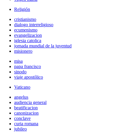
Religión
cristianismo
dialogo interreligioso
ecumenismo
evangelizacion
iglesia catolica
jornada mundial de la juventud
misionero
misa
papa francisco
sinodo
viaje apostólico
Vaticano
angelus
audiencia general
beatificacion
canonizacion
conclave
curia romana
jubileo