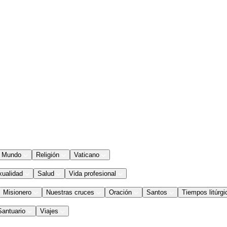
Mundo
Religión
Vaticano
xualidad
Salud
Vida profesional
Misionero
Nuestras cruces
Oración
Santos
Tiempos litúrgi
Santuario
Viajes