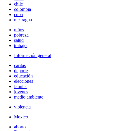
chile
colombia
cuba
nicaragua
niños
pobreza
salud
trabajo
Información general
caritas
deporte
educación
elecciones
familia
jovenes
medio ambiente
violencia
Mexico
aborto