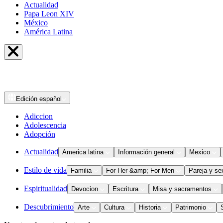
Actualidad
Papa Leon XIV
México
América Latina
Edición
español
Adiccion
Adolescencia
Adopción
Actualidad
America latina
Información general
Mexico
Estilo de vida
Familia
For Her &amp; For Men
Pareja y se
Espiritualidad
Devocion
Escritura
Misa y sacramentos
Descubrimiento
Arte
Cultura
Historia
Patrimonio