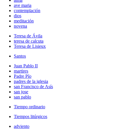
alma
ave maria
contemplación
dios
meditación
novena
Teresa de Ávila
teresa de calcuta
Teresa de Lisieux
Santos
Juan Pablo II
martires
Padre Pío
padres de la iglesia
san Francisco de Asís
san jose
san pablo
Tiempo ordinario
Tiempos litúrgicos
adviento