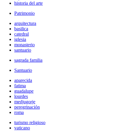
historia del arte
Patrimonio
arquitectura
basilica
catedral
iglesia
monasterio
santuario
sagrada familia
Santuario
aparecida
fatima
guadalupe
lourdes
medjugorje
peregrinación
roma
turismo religioso
vaticano