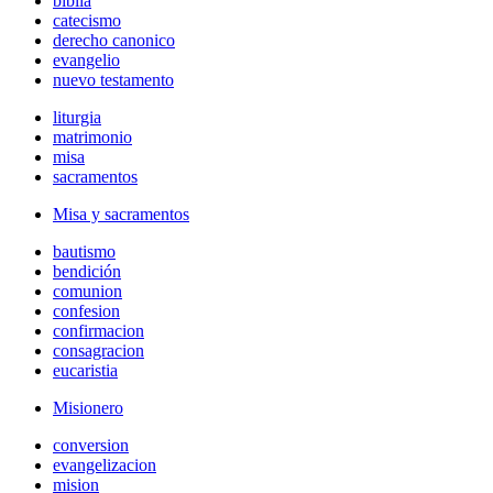
biblia
catecismo
derecho canonico
evangelio
nuevo testamento
liturgia
matrimonio
misa
sacramentos
Misa y sacramentos
bautismo
bendición
comunion
confesion
confirmacion
consagracion
eucaristia
Misionero
conversion
evangelizacion
mision