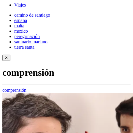
Viajes
camino de santiago
españa
malta
mexico
peregrinación
santuario mariano
tierra santa
✕
comprensión
comprensión