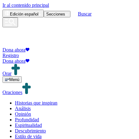
Ir al contenido principal
Buscar
Edición
español
Secciones
Dona ahora
Registro
Dona ahora
Orar
Menú
Oraciones
Historias que inspiran
Análisis
Opinión
Profundidad
Espiritualidad
Descubrimiento
Estilo de vida