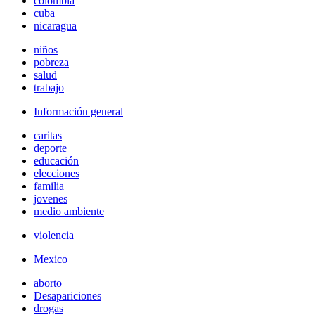
colombia
cuba
nicaragua
niños
pobreza
salud
trabajo
Información general
caritas
deporte
educación
elecciones
familia
jovenes
medio ambiente
violencia
Mexico
aborto
Desapariciones
drogas