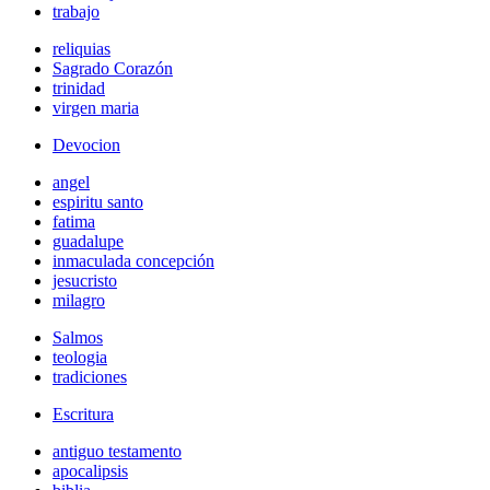
trabajo
reliquias
Sagrado Corazón
trinidad
virgen maria
Devocion
angel
espiritu santo
fatima
guadalupe
inmaculada concepción
jesucristo
milagro
Salmos
teologia
tradiciones
Escritura
antiguo testamento
apocalipsis