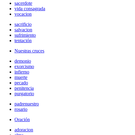
sacerdote
vida consagrada
vocacion
sacrificio
salvacion
sufrimiento
tentación
Nuestras cruces
demonio
exorcismo
infierno
muerte
pecado
penitencia
purgatorio
padrenuestro
rosario
Oración
adoracion