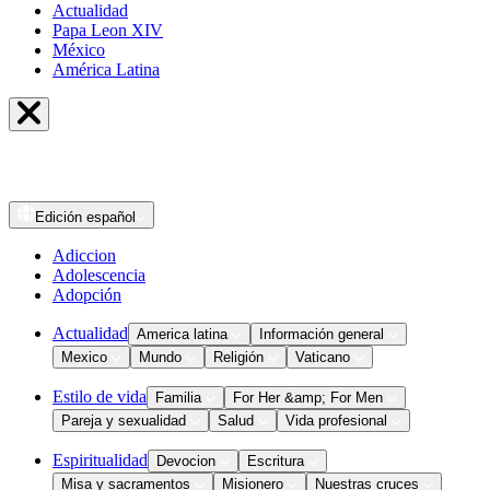
Actualidad
Papa Leon XIV
México
América Latina
Edición
español
Adiccion
Adolescencia
Adopción
Actualidad
America latina
Información general
Mexico
Mundo
Religión
Vaticano
Estilo de vida
Familia
For Her &amp; For Men
Pareja y sexualidad
Salud
Vida profesional
Espiritualidad
Devocion
Escritura
Misa y sacramentos
Misionero
Nuestras cruces