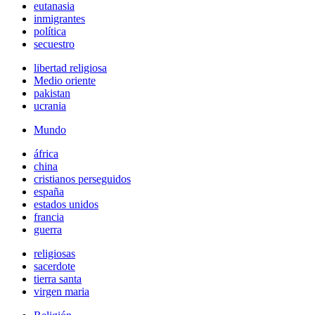
eutanasia
inmigrantes
política
secuestro
libertad religiosa
Medio oriente
pakistan
ucrania
Mundo
áfrica
china
cristianos perseguidos
españa
estados unidos
francia
guerra
religiosas
sacerdote
tierra santa
virgen maria