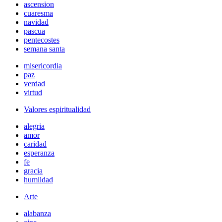
ascension
cuaresma
navidad
pascua
pentecostes
semana santa
misericordia
paz
verdad
virtud
Valores espiritualidad
alegria
amor
caridad
esperanza
fe
gracia
humildad
Arte
alabanza