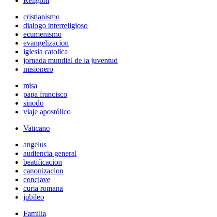
Religión
cristianismo
dialogo interreligioso
ecumenismo
evangelizacion
iglesia catolica
jornada mundial de la juventud
misionero
misa
papa francisco
sinodo
viaje apostólico
Vaticano
angelus
audiencia general
beatificacion
canonizacion
conclave
curia romana
jubileo
Familia