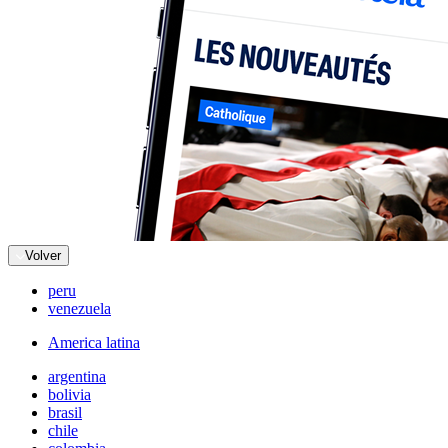
Volver
peru
venezuela
America latina
argentina
bolivia
brasil
chile