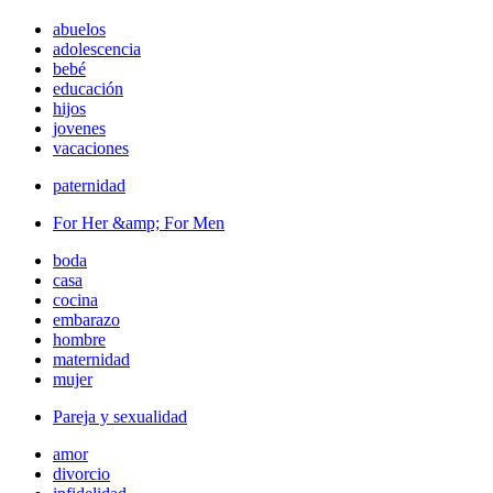
abuelos
adolescencia
bebé
educación
hijos
jovenes
vacaciones
paternidad
For Her &amp; For Men
boda
casa
cocina
embarazo
hombre
maternidad
mujer
Pareja y sexualidad
amor
divorcio