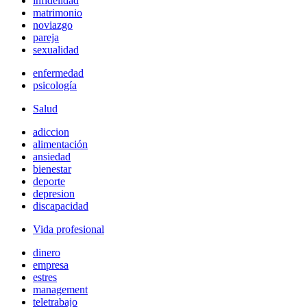
infidelidad
matrimonio
noviazgo
pareja
sexualidad
enfermedad
psicología
Salud
adiccion
alimentación
ansiedad
bienestar
deporte
depresion
discapacidad
Vida profesional
dinero
empresa
estres
management
teletrabajo