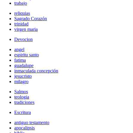
trabajo
reliquias
Sagrado Corazón
trinidad
virgen maria
Devocion
angel
espiritu santo
fatima
guadalupe
inmaculada concepción
jesucristo
milagro
Salmos
teologia
tradiciones
Escritura
antiguo testamento
apocalipsis