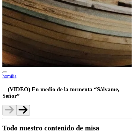
homilia
v
(VIDEO) En medio de la tormenta “Sálvame,
Señor”
Todo nuestro contenido de misa