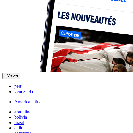
Volver
peru
venezuela
America latina
argentina
bolivia
brasil
chile