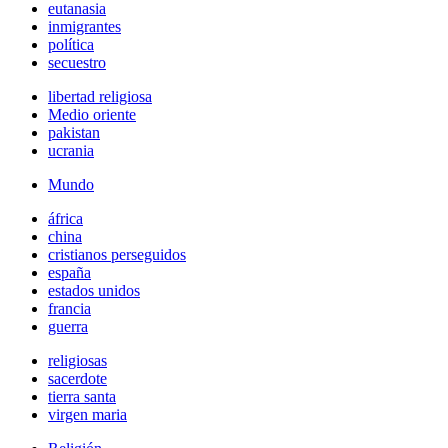
eutanasia
inmigrantes
política
secuestro
libertad religiosa
Medio oriente
pakistan
ucrania
Mundo
áfrica
china
cristianos perseguidos
españa
estados unidos
francia
guerra
religiosas
sacerdote
tierra santa
virgen maria