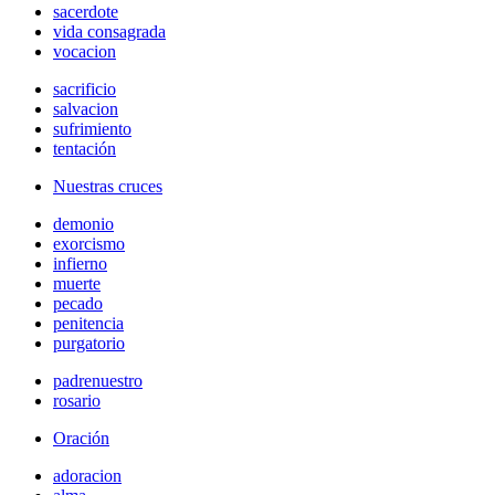
sacerdote
vida consagrada
vocacion
sacrificio
salvacion
sufrimiento
tentación
Nuestras cruces
demonio
exorcismo
infierno
muerte
pecado
penitencia
purgatorio
padrenuestro
rosario
Oración
adoracion