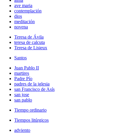
alma
ave maria
contemplación
dios
meditación
novena
Teresa de Ávila
teresa de calcuta
Teresa de Lisieux
Santos
Juan Pablo II
martires
Padre Pío
padres de la iglesia
san Francisco de Asís
san jose
san pablo
Tiempo ordinario
Tiempos litúrgicos
adviento