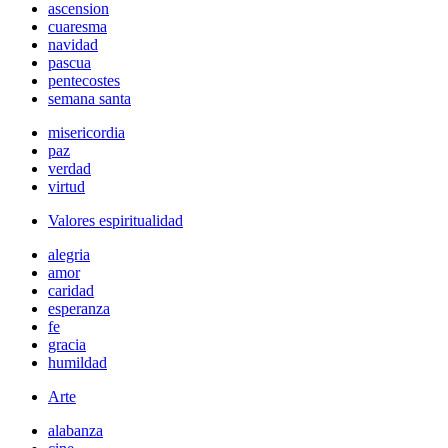
ascension
cuaresma
navidad
pascua
pentecostes
semana santa
misericordia
paz
verdad
virtud
Valores espiritualidad
alegria
amor
caridad
esperanza
fe
gracia
humildad
Arte
alabanza