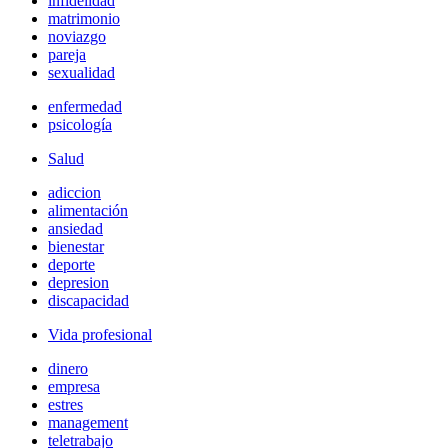
infidelidad
matrimonio
noviazgo
pareja
sexualidad
enfermedad
psicología
Salud
adiccion
alimentación
ansiedad
bienestar
deporte
depresion
discapacidad
Vida profesional
dinero
empresa
estres
management
teletrabajo