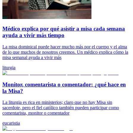
Médico explica por qué asistir a misa cada semana
ayuda a vivir más tiempo
La misa dominical puede hacer mucho más por el cuerpo y el alma
de lo que muchos de nosotros creemos. Un médico explica cómo la
misa semanal ayuda a vivir más
liturgia
Monitor, comentarista o comentador: ¿qué hace en
la Misa?
La liturgia es rica en ministerios; claro que no hay Misa sin
sacerdote, pero el fiel católico también pueden participar como
comentarista, monitor o comentador
eucaristia