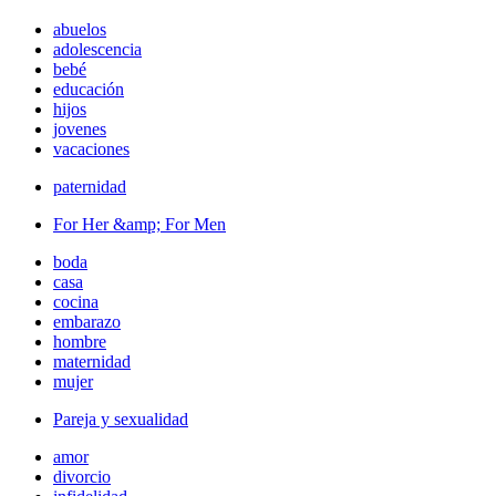
abuelos
adolescencia
bebé
educación
hijos
jovenes
vacaciones
paternidad
For Her &amp; For Men
boda
casa
cocina
embarazo
hombre
maternidad
mujer
Pareja y sexualidad
amor
divorcio