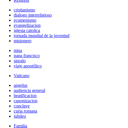
Religión
cristianismo
dialogo interreligioso
ecumenismo
evangelizacion
iglesia catolica
jornada mundial de la juventud
misionero
misa
papa francisco
sinodo
viaje apostólico
Vaticano
angelus
audiencia general
beatificacion
canonizacion
conclave
curia romana
jubileo
Familia