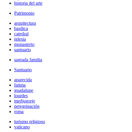
historia del arte
Patrimonio
arquitectura
basilica
catedral
iglesia
monasterio
santuario
sagrada familia
Santuario
aparecida
fatima
guadalupe
lourdes
medjugorje
peregrinación
roma
turismo religioso
vaticano