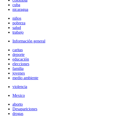
colombia
cuba
nicaragua
niños
pobreza
salud
trabajo
Información general
caritas
deporte
educación
elecciones
familia
jovenes
medio ambiente
violencia
Mexico
aborto
Desapariciones
drogas