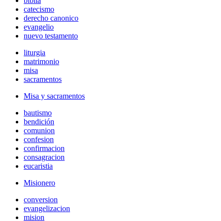
biblia
catecismo
derecho canonico
evangelio
nuevo testamento
liturgia
matrimonio
misa
sacramentos
Misa y sacramentos
bautismo
bendición
comunion
confesion
confirmacion
consagracion
eucaristia
Misionero
conversion
evangelizacion
mision