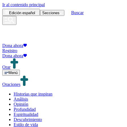
Ir al contenido principal
Buscar
Edición
español
Secciones
Dona ahora
Registro
Dona ahora
Orar
Menú
Oraciones
Historias que inspiran
Análisis
Opinión
Profundidad
Espiritualidad
Descubrimiento
Estilo de vida