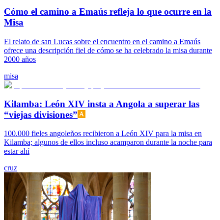
Cómo el camino a Emaús refleja lo que ocurre en la
Misa
El relato de san Lucas sobre el encuentro en el camino a Emaús
ofrece una descripción fiel de cómo se ha celebrado la misa durante
2000 años
misa
Kilamba: León XIV insta a Angola a superar las
“viejas divisiones”
100.000 fieles angoleños recibieron a León XIV para la misa en
Kilamba; algunos de ellos incluso acamparon durante la noche para
estar ahí
cruz