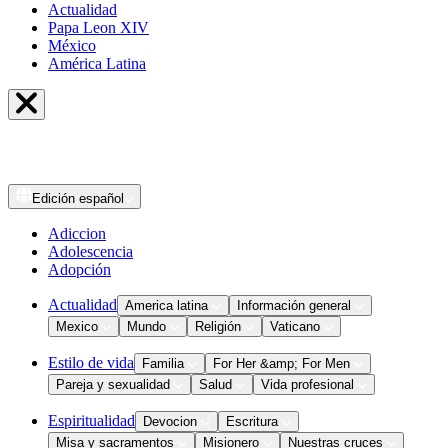
Actualidad
Papa Leon XIV
México
América Latina
Edición
español
Adiccion
Adolescencia
Adopción
Actualidad
America latina
Información general
Mexico
Mundo
Religión
Vaticano
Estilo de vida
Familia
For Her &amp; For Men
Pareja y sexualidad
Salud
Vida profesional
Espiritualidad
Devocion
Escritura
Misa y sacramentos
Misionero
Nuestras cruces