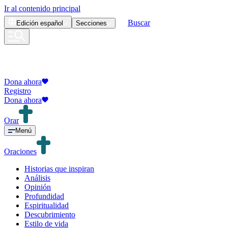
Ir al contenido principal
Buscar
Edición
español
Secciones
Dona ahora
Registro
Dona ahora
Orar
Menú
Oraciones
Historias que inspiran
Análisis
Opinión
Profundidad
Espiritualidad
Descubrimiento
Estilo de vida