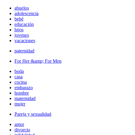
abuelos
adolescencia
bebé
educación
hijos
jovenes
vacaciones
paternidad
For Her &amp; For Men
boda
casa
cocina
embarazo
hombre
maternidad
mujer
Pareja y sexualidad
amor
divorcio