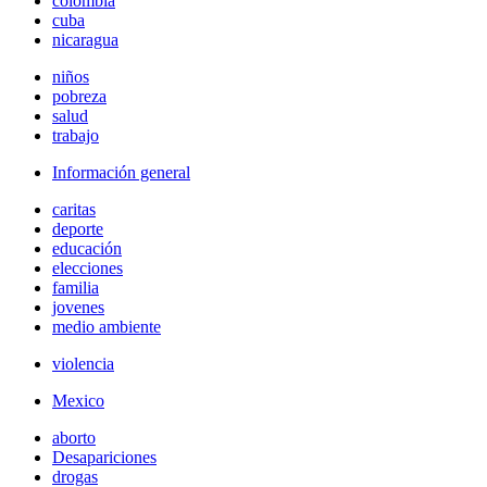
colombia
cuba
nicaragua
niños
pobreza
salud
trabajo
Información general
caritas
deporte
educación
elecciones
familia
jovenes
medio ambiente
violencia
Mexico
aborto
Desapariciones
drogas