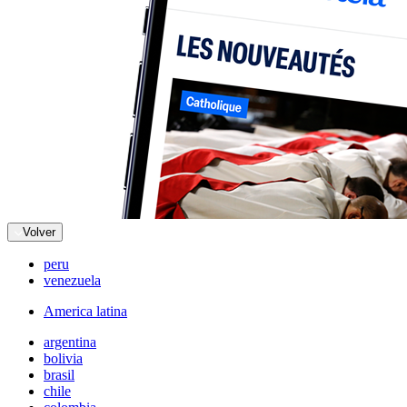
Volver
peru
venezuela
America latina
argentina
bolivia
brasil
chile