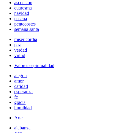
ascension
cuaresma
navidad
pascua
pentecostes
semana santa
misericordia
paz
verdad
virtud
Valores espiritualidad
alegria
amor
caridad
esperanza
fe
gracia
humildad
Arte
alabanza