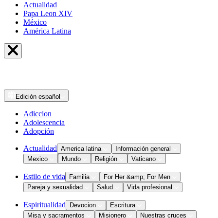
Actualidad
Papa Leon XIV
México
América Latina
Edición
español
Adiccion
Adolescencia
Adopción
Actualidad
America latina
Información general
Mexico
Mundo
Religión
Vaticano
Estilo de vida
Familia
For Her &amp; For Men
Pareja y sexualidad
Salud
Vida profesional
Espiritualidad
Devocion
Escritura
Misa y sacramentos
Misionero
Nuestras cruces