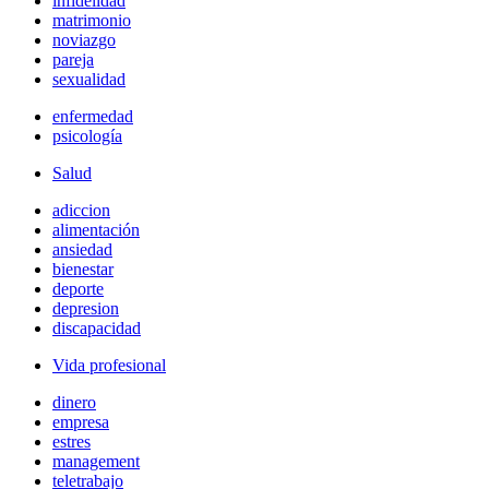
infidelidad
matrimonio
noviazgo
pareja
sexualidad
enfermedad
psicología
Salud
adiccion
alimentación
ansiedad
bienestar
deporte
depresion
discapacidad
Vida profesional
dinero
empresa
estres
management
teletrabajo