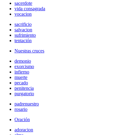
sacerdote
vida consagrada
vocacion
sacrificio
salvacion
sufrimiento
tentación
Nuestras cruces
demonio
exorcismo
infierno
muerte
pecado
penitencia
purgatorio
padrenuestro
rosario
Oración
adoracion