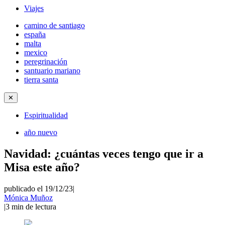
Viajes
camino de santiago
españa
malta
mexico
peregrinación
santuario mariano
tierra santa
✕
Espiritualidad
año nuevo
Navidad: ¿cuántas veces tengo que ir a
Misa este año?
publicado el 19/12/23
|
Mónica Muñoz
|
3
min de lectura