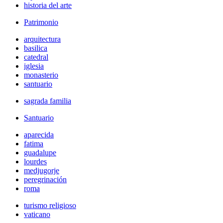
historia del arte
Patrimonio
arquitectura
basilica
catedral
iglesia
monasterio
santuario
sagrada familia
Santuario
aparecida
fatima
guadalupe
lourdes
medjugorje
peregrinación
roma
turismo religioso
vaticano