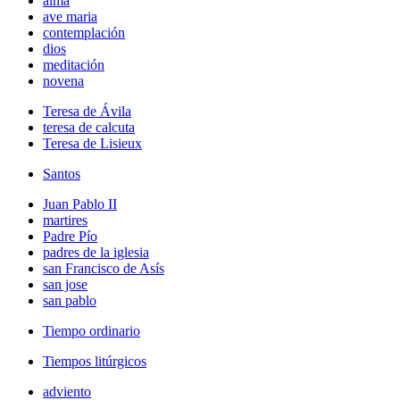
alma
ave maria
contemplación
dios
meditación
novena
Teresa de Ávila
teresa de calcuta
Teresa de Lisieux
Santos
Juan Pablo II
martires
Padre Pío
padres de la iglesia
san Francisco de Asís
san jose
san pablo
Tiempo ordinario
Tiempos litúrgicos
adviento