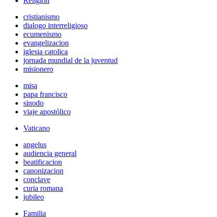
Religión
cristianismo
dialogo interreligioso
ecumenismo
evangelizacion
iglesia catolica
jornada mundial de la juventud
misionero
misa
papa francisco
sinodo
viaje apostólico
Vaticano
angelus
audiencia general
beatificacion
canonizacion
conclave
curia romana
jubileo
Familia