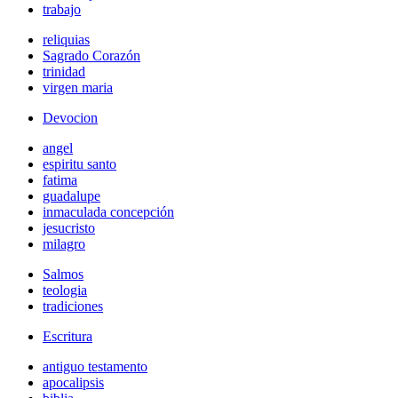
trabajo
reliquias
Sagrado Corazón
trinidad
virgen maria
Devocion
angel
espiritu santo
fatima
guadalupe
inmaculada concepción
jesucristo
milagro
Salmos
teologia
tradiciones
Escritura
antiguo testamento
apocalipsis