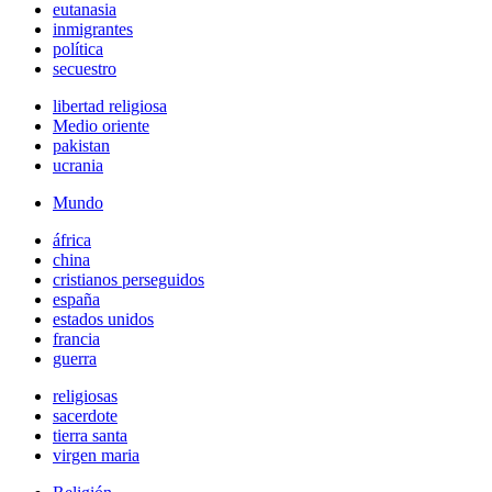
eutanasia
inmigrantes
política
secuestro
libertad religiosa
Medio oriente
pakistan
ucrania
Mundo
áfrica
china
cristianos perseguidos
españa
estados unidos
francia
guerra
religiosas
sacerdote
tierra santa
virgen maria