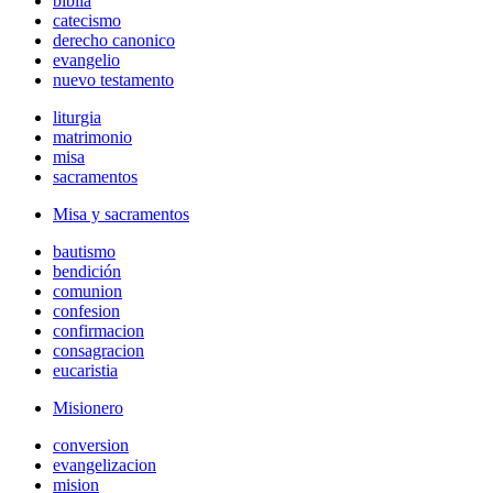
biblia
catecismo
derecho canonico
evangelio
nuevo testamento
liturgia
matrimonio
misa
sacramentos
Misa y sacramentos
bautismo
bendición
comunion
confesion
confirmacion
consagracion
eucaristia
Misionero
conversion
evangelizacion
mision