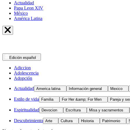
Actualidad
Papa Leon XIV
México
América Latina
Edición
español
Adiccion
Adolescencia
Adopción
Actualidad
America latina
Información general
Mexico
Estilo de vida
Familia
For Her &amp; For Men
Pareja y se
Espiritualidad
Devocion
Escritura
Misa y sacramentos
Descubrimiento
Arte
Cultura
Historia
Patrimonio