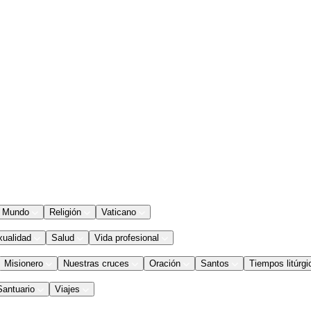
Mundo
Religión
Vaticano
xualidad
Salud
Vida profesional
Misionero
Nuestras cruces
Oración
Santos
Tiempos litúrgi
Santuario
Viajes