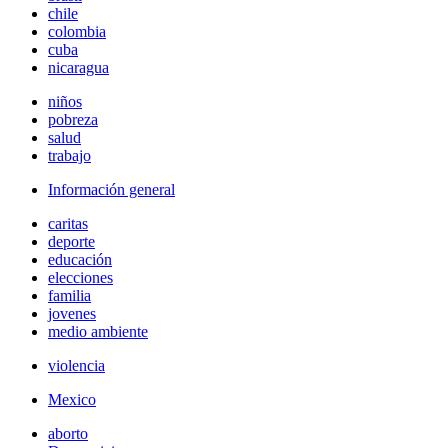
chile
colombia
cuba
nicaragua
niños
pobreza
salud
trabajo
Información general
caritas
deporte
educación
elecciones
familia
jovenes
medio ambiente
violencia
Mexico
aborto