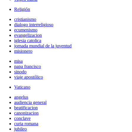
Religión
cristianismo
dialogo interreligioso
ecumenismo
evangelizacion
iglesia catolica
jornada mundial de la juventud
misionero
misa
papa francisco
sinodo
viaje apostólico
Vaticano
angelus
audiencia general
beatificacion
canonizacion
conclave
curia romana
jubileo