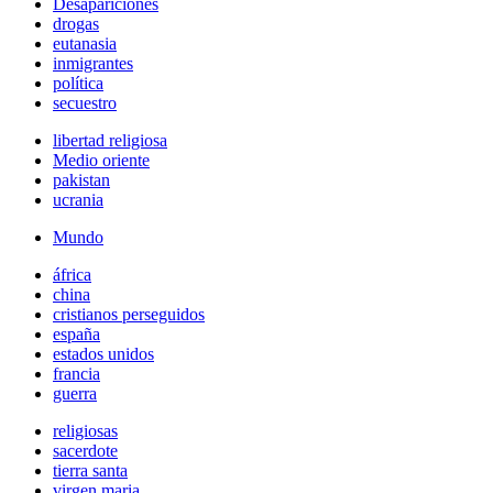
Desapariciones
drogas
eutanasia
inmigrantes
política
secuestro
libertad religiosa
Medio oriente
pakistan
ucrania
Mundo
áfrica
china
cristianos perseguidos
españa
estados unidos
francia
guerra
religiosas
sacerdote
tierra santa
virgen maria