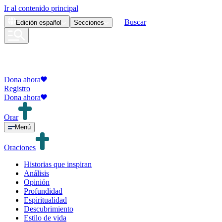
Ir al contenido principal
Buscar
Edición
español
Secciones
Dona ahora
Registro
Dona ahora
Orar
Menú
Oraciones
Historias que inspiran
Análisis
Opinión
Profundidad
Espiritualidad
Descubrimiento
Estilo de vida