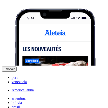
Volver
peru
venezuela
America latina
argentina
bolivia
brasil