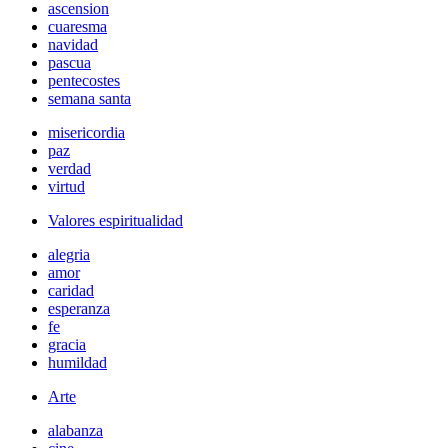
ascension
cuaresma
navidad
pascua
pentecostes
semana santa
misericordia
paz
verdad
virtud
Valores espiritualidad
alegria
amor
caridad
esperanza
fe
gracia
humildad
Arte
alabanza