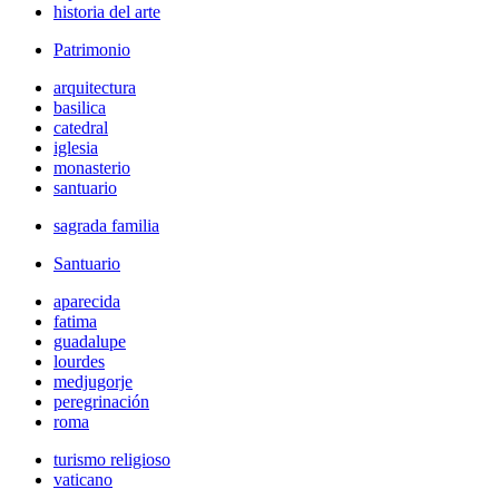
historia del arte
Patrimonio
arquitectura
basilica
catedral
iglesia
monasterio
santuario
sagrada familia
Santuario
aparecida
fatima
guadalupe
lourdes
medjugorje
peregrinación
roma
turismo religioso
vaticano