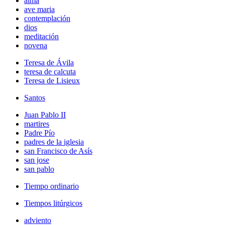
alma
ave maria
contemplación
dios
meditación
novena
Teresa de Ávila
teresa de calcuta
Teresa de Lisieux
Santos
Juan Pablo II
martires
Padre Pío
padres de la iglesia
san Francisco de Asís
san jose
san pablo
Tiempo ordinario
Tiempos litúrgicos
adviento