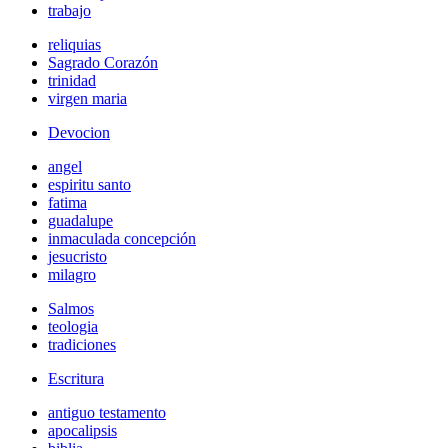
trabajo
reliquias
Sagrado Corazón
trinidad
virgen maria
Devocion
angel
espiritu santo
fatima
guadalupe
inmaculada concepción
jesucristo
milagro
Salmos
teologia
tradiciones
Escritura
antiguo testamento
apocalipsis