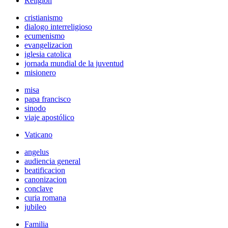
Religión
cristianismo
dialogo interreligioso
ecumenismo
evangelizacion
iglesia catolica
jornada mundial de la juventud
misionero
misa
papa francisco
sinodo
viaje apostólico
Vaticano
angelus
audiencia general
beatificacion
canonizacion
conclave
curia romana
jubileo
Familia