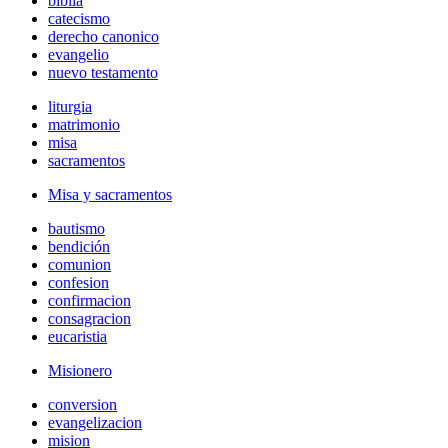
biblia
catecismo
derecho canonico
evangelio
nuevo testamento
liturgia
matrimonio
misa
sacramentos
Misa y sacramentos
bautismo
bendición
comunion
confesion
confirmacion
consagracion
eucaristia
Misionero
conversion
evangelizacion
mision