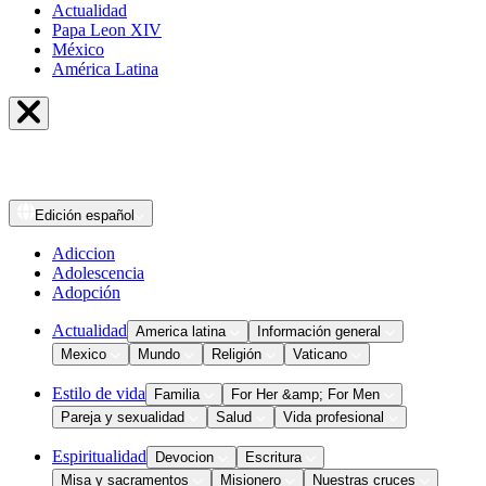
Actualidad
Papa Leon XIV
México
América Latina
Edición
español
Adiccion
Adolescencia
Adopción
Actualidad
America latina
Información general
Mexico
Mundo
Religión
Vaticano
Estilo de vida
Familia
For Her &amp; For Men
Pareja y sexualidad
Salud
Vida profesional
Espiritualidad
Devocion
Escritura
Misa y sacramentos
Misionero
Nuestras cruces