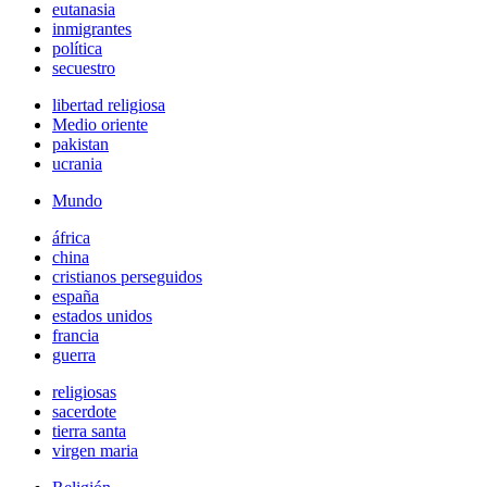
eutanasia
inmigrantes
política
secuestro
libertad religiosa
Medio oriente
pakistan
ucrania
Mundo
áfrica
china
cristianos perseguidos
españa
estados unidos
francia
guerra
religiosas
sacerdote
tierra santa
virgen maria