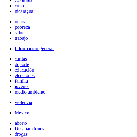
colombia
cuba
nicaragua
niños
pobreza
salud
trabajo
Información general
caritas
deporte
educación
elecciones
familia
jovenes
medio ambiente
violencia
Mexico
aborto
Desapariciones
drogas