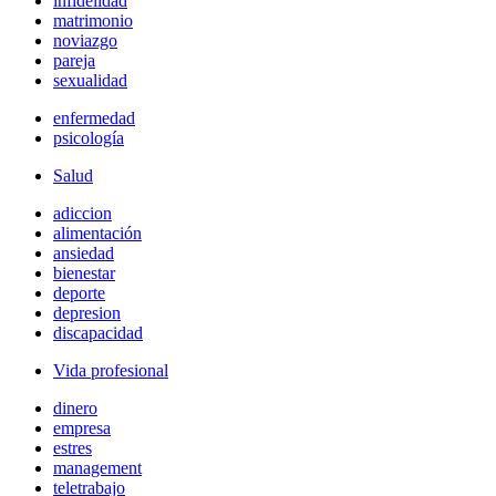
infidelidad
matrimonio
noviazgo
pareja
sexualidad
enfermedad
psicología
Salud
adiccion
alimentación
ansiedad
bienestar
deporte
depresion
discapacidad
Vida profesional
dinero
empresa
estres
management
teletrabajo