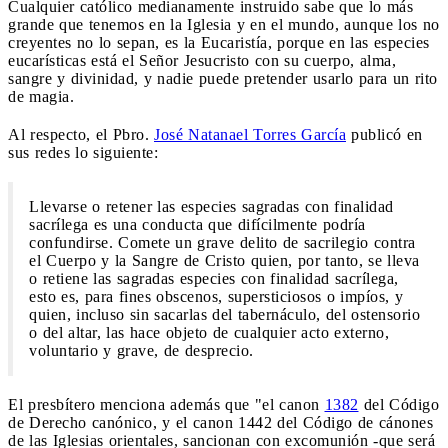
Cualquier católico medianamente instruido sabe que lo más
grande que tenemos en la Iglesia y en el mundo, aunque los no
creyentes no lo sepan, es la Eucaristía, porque en las especies
eucarísticas está el Señor Jesucristo con su cuerpo, alma,
sangre y divinidad, y nadie puede pretender usarlo para un rito
de magia.
Al respecto, el Pbro.
José Natanael Torres García
publicó en
sus redes lo siguiente:
Llevarse o retener las especies sagradas con finalidad
sacrílega es una conducta que difícilmente podría
confundirse. Comete un grave delito de sacrilegio contra
el Cuerpo y la Sangre de Cristo quien, por tanto, se lleva
o retiene las sagradas especies con finalidad sacrílega,
esto es, para fines obscenos, supersticiosos o impíos, y
quien, incluso sin sacarlas del tabernáculo, del ostensorio
o del altar, las hace objeto de cualquier acto externo,
voluntario y grave, de desprecio.
El presbítero menciona además que "el canon
1382
del Código
de Derecho canónico, y el canon 1442 del Código de cánones
de las Iglesias orientales, sancionan con excomunión -que será