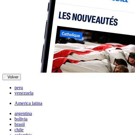
Volver
peru
venezuela
America latina
argentina
bolivia
brasil
chile