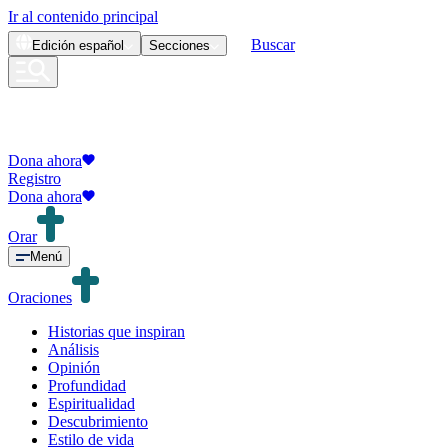
Ir al contenido principal
Buscar
Edición
español
Secciones
Dona ahora
Registro
Dona ahora
Orar
Menú
Oraciones
Historias que inspiran
Análisis
Opinión
Profundidad
Espiritualidad
Descubrimiento
Estilo de vida