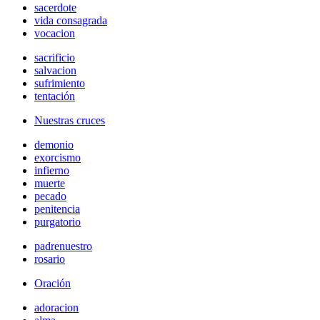
sacerdote
vida consagrada
vocacion
sacrificio
salvacion
sufrimiento
tentación
Nuestras cruces
demonio
exorcismo
infierno
muerte
pecado
penitencia
purgatorio
padrenuestro
rosario
Oración
adoracion