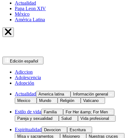
Actualidad
Papa Leon XIV
México
América Latina
Edición
español
Adiccion
Adolescencia
Adopción
Actualidad
America latina
Información general
Mexico
Mundo
Religión
Vaticano
Estilo de vida
Familia
For Her &amp; For Men
Pareja y sexualidad
Salud
Vida profesional
Espiritualidad
Devocion
Escritura
Misa y sacramentos
Misionero
Nuestras cruces