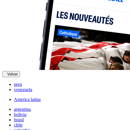
Volver
peru
venezuela
America latina
argentina
bolivia
brasil
chile