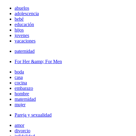
abuelos
adolescencia
bebé
educación
hijos
jovenes
vacaciones
paternidad
For Her &amp; For Men
boda
casa
cocina
embarazo
hombre
maternidad
mujer
Pareja y sexualidad
amor
divorcio