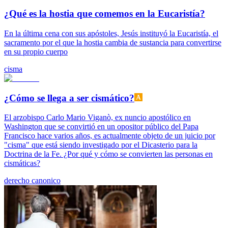
¿Qué es la hostia que comemos en la Eucaristía?
En la última cena con sus apóstoles, Jesús instituyó la Eucaristía, el
sacramento por el que la hostia cambia de sustancia para convertirse
en su propio cuerpo
cisma
¿Cómo se llega a ser cismático?
El arzobispo Carlo Mario Viganò, ex nuncio apostólico en
Washington que se convirtió en un opositor público del Papa
Francisco hace varios años, es actualmente objeto de un juicio por
"cisma" que está siendo investigado por el Dicasterio para la
Doctrina de la Fe. ¿Por qué y cómo se convierten las personas en
cismáticas?
derecho canonico