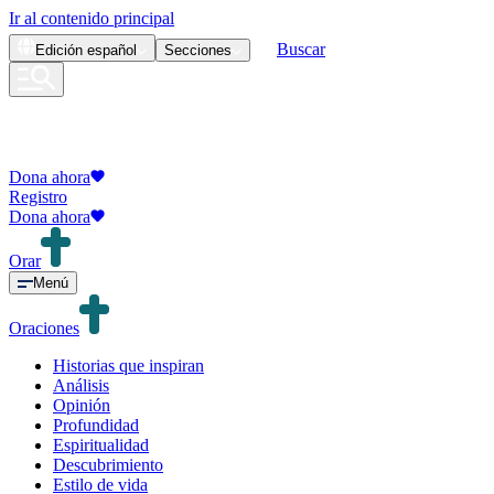
Ir al contenido principal
Buscar
Edición
español
Secciones
Dona ahora
Registro
Dona ahora
Orar
Menú
Oraciones
Historias que inspiran
Análisis
Opinión
Profundidad
Espiritualidad
Descubrimiento
Estilo de vida