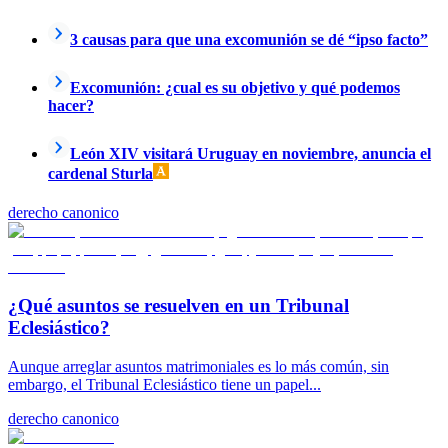
3 causas para que una excomunión se dé “ipso facto”
Excomunión: ¿cual es su objetivo y qué podemos
hacer?
León XIV visitará Uruguay en noviembre, anuncia el
cardenal Sturla
derecho canonico
¿Qué asuntos se resuelven en un Tribunal
Eclesiástico?
Aunque arreglar asuntos matrimoniales es lo más común, sin
embargo, el Tribunal Eclesiástico tiene un papel...
derecho canonico