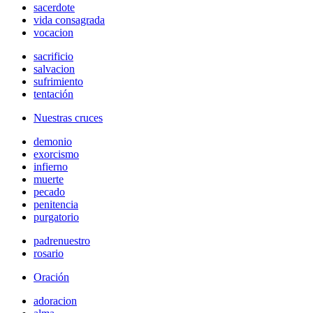
sacerdote
vida consagrada
vocacion
sacrificio
salvacion
sufrimiento
tentación
Nuestras cruces
demonio
exorcismo
infierno
muerte
pecado
penitencia
purgatorio
padrenuestro
rosario
Oración
adoracion