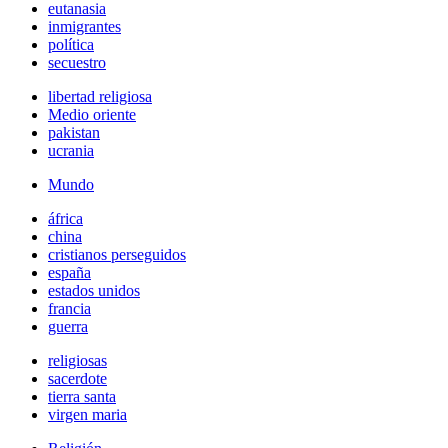
eutanasia
inmigrantes
política
secuestro
libertad religiosa
Medio oriente
pakistan
ucrania
Mundo
áfrica
china
cristianos perseguidos
españa
estados unidos
francia
guerra
religiosas
sacerdote
tierra santa
virgen maria