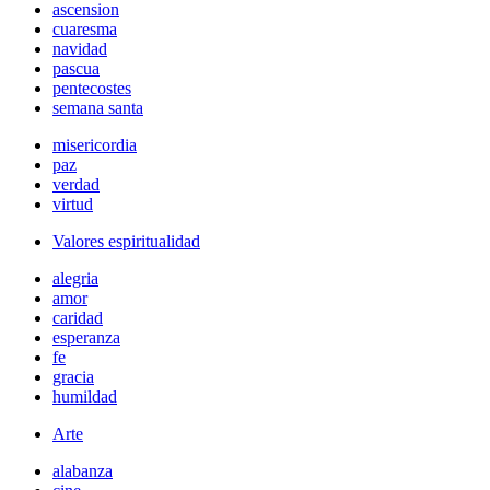
ascension
cuaresma
navidad
pascua
pentecostes
semana santa
misericordia
paz
verdad
virtud
Valores espiritualidad
alegria
amor
caridad
esperanza
fe
gracia
humildad
Arte
alabanza