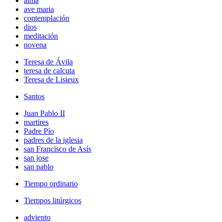
alma
ave maria
contemplación
dios
meditación
novena
Teresa de Ávila
teresa de calcuta
Teresa de Lisieux
Santos
Juan Pablo II
martires
Padre Pío
padres de la iglesia
san Francisco de Asís
san jose
san pablo
Tiempo ordinario
Tiempos litúrgicos
adviento