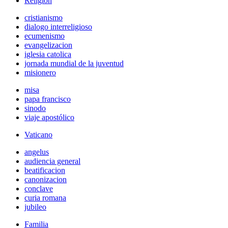
Religión
cristianismo
dialogo interreligioso
ecumenismo
evangelizacion
iglesia catolica
jornada mundial de la juventud
misionero
misa
papa francisco
sinodo
viaje apostólico
Vaticano
angelus
audiencia general
beatificacion
canonizacion
conclave
curia romana
jubileo
Familia