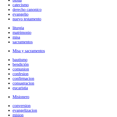
biblia
catecismo
derecho canonico
evangelio
nuevo testamento
liturgia
matrimonio
misa
sacramentos
Misa y sacramentos
bautismo
bendición
comunion
confesion
confirmacion
consagracion
eucaristia
Misionero
conversion
evangelizacion
mision