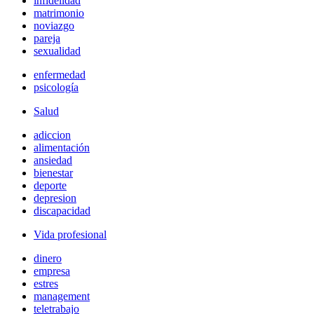
infidelidad
matrimonio
noviazgo
pareja
sexualidad
enfermedad
psicología
Salud
adiccion
alimentación
ansiedad
bienestar
deporte
depresion
discapacidad
Vida profesional
dinero
empresa
estres
management
teletrabajo