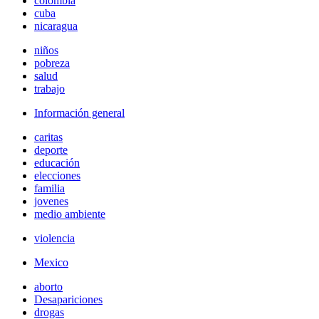
colombia
cuba
nicaragua
niños
pobreza
salud
trabajo
Información general
caritas
deporte
educación
elecciones
familia
jovenes
medio ambiente
violencia
Mexico
aborto
Desapariciones
drogas