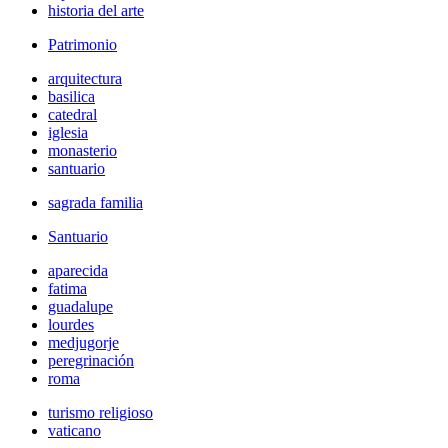
historia del arte
Patrimonio
arquitectura
basilica
catedral
iglesia
monasterio
santuario
sagrada familia
Santuario
aparecida
fatima
guadalupe
lourdes
medjugorje
peregrinación
roma
turismo religioso
vaticano