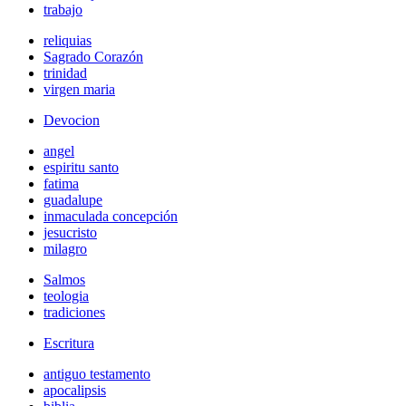
trabajo
reliquias
Sagrado Corazón
trinidad
virgen maria
Devocion
angel
espiritu santo
fatima
guadalupe
inmaculada concepción
jesucristo
milagro
Salmos
teologia
tradiciones
Escritura
antiguo testamento
apocalipsis