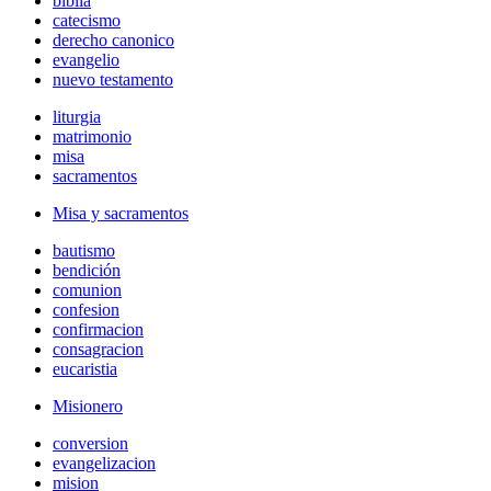
biblia
catecismo
derecho canonico
evangelio
nuevo testamento
liturgia
matrimonio
misa
sacramentos
Misa y sacramentos
bautismo
bendición
comunion
confesion
confirmacion
consagracion
eucaristia
Misionero
conversion
evangelizacion
mision