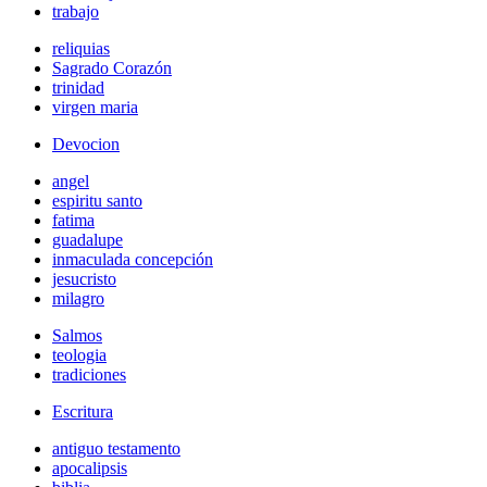
trabajo
reliquias
Sagrado Corazón
trinidad
virgen maria
Devocion
angel
espiritu santo
fatima
guadalupe
inmaculada concepción
jesucristo
milagro
Salmos
teologia
tradiciones
Escritura
antiguo testamento
apocalipsis