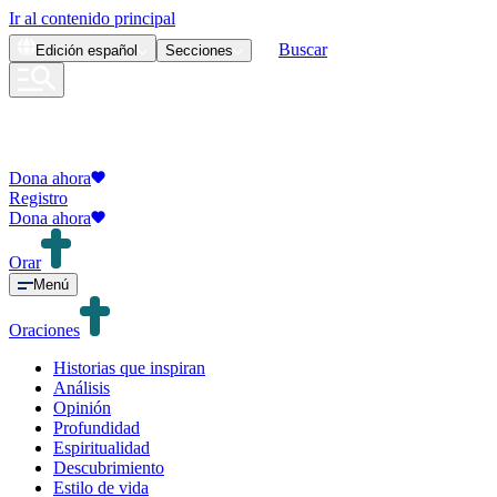
Ir al contenido principal
Buscar
Edición
español
Secciones
Dona ahora
Registro
Dona ahora
Orar
Menú
Oraciones
Historias que inspiran
Análisis
Opinión
Profundidad
Espiritualidad
Descubrimiento
Estilo de vida