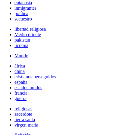
eutanasia
inmigrantes
política
secuestro
libertad religiosa
Medio oriente
pakistan
ucrania
Mundo
áfrica
china
cristianos perseguidos
españa
estados unidos
francia
guerra
religiosas
sacerdote
tierra santa
virgen maria