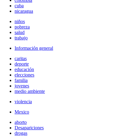
colombia
cuba
nicaragua
niños
pobreza
salud
trabajo
Información general
caritas
deporte
educación
elecciones
familia
jovenes
medio ambiente
violencia
Mexico
aborto
Desapariciones
drogas