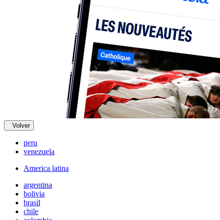
Volver
peru
venezuela
America latina
argentina
bolivia
brasil
chile