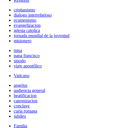
Religión
cristianismo
dialogo interreligioso
ecumenismo
evangelizacion
iglesia catolica
jornada mundial de la juventud
misionero
misa
papa francisco
sinodo
viaje apostólico
Vaticano
angelus
audiencia general
beatificacion
canonizacion
conclave
curia romana
jubileo
Familia