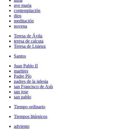
alma
ave maria
contemplación
dios
meditación
novena
Teresa de Ávila
teresa de calcuta
Teresa de Lisieux
Santos
Juan Pablo II
martires
Padre Pío
padres de la iglesia
san Francisco de Asís
san jose
san pablo
Tiempo ordinario
Tiempos litúrgicos
adviento