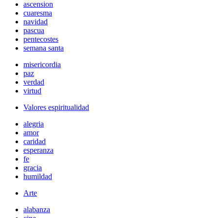
ascension
cuaresma
navidad
pascua
pentecostes
semana santa
misericordia
paz
verdad
virtud
Valores espiritualidad
alegria
amor
caridad
esperanza
fe
gracia
humildad
Arte
alabanza