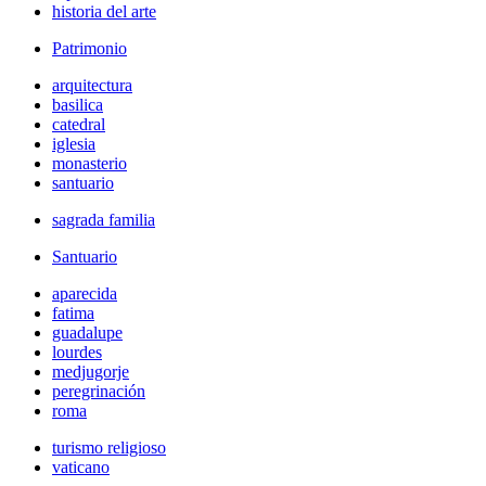
historia del arte
Patrimonio
arquitectura
basilica
catedral
iglesia
monasterio
santuario
sagrada familia
Santuario
aparecida
fatima
guadalupe
lourdes
medjugorje
peregrinación
roma
turismo religioso
vaticano