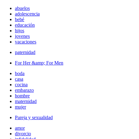
abuelos
adolescencia
bebé
educación
hijos
jovenes
vacaciones
paternidad
For Her &amp; For Men
boda
casa
cocina
embarazo
hombre
maternidad
mujer
Pareja y sexualidad
amor
divorcio