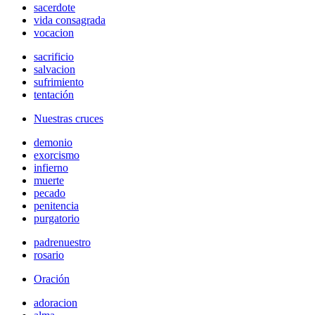
sacerdote
vida consagrada
vocacion
sacrificio
salvacion
sufrimiento
tentación
Nuestras cruces
demonio
exorcismo
infierno
muerte
pecado
penitencia
purgatorio
padrenuestro
rosario
Oración
adoracion