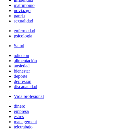
infidelidad
matrimonio
noviazgo
pareja
sexualidad
enfermedad
psicología
Salud
adiccion
alimentación
ansiedad
bienestar
deporte
depresion
discapacidad
Vida profesional
dinero
empresa
estres
management
teletrabajo