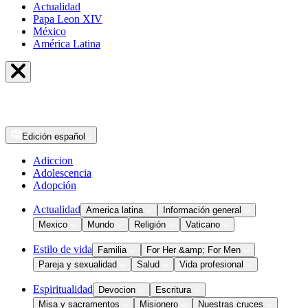
Actualidad
Papa Leon XIV
México
América Latina
Edición
español
Adiccion
Adolescencia
Adopción
Actualidad
America latina
Información general
Mexico
Mundo
Religión
Vaticano
Estilo de vida
Familia
For Her &amp; For Men
Pareja y sexualidad
Salud
Vida profesional
Espiritualidad
Devocion
Escritura
Misa y sacramentos
Misionero
Nuestras cruces