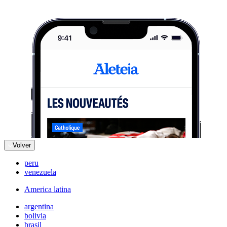
Volver
peru
venezuela
America latina
argentina
bolivia
brasil