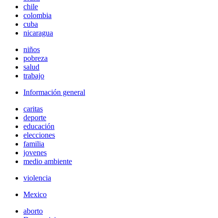
chile
colombia
cuba
nicaragua
niños
pobreza
salud
trabajo
Información general
caritas
deporte
educación
elecciones
familia
jovenes
medio ambiente
violencia
Mexico
aborto