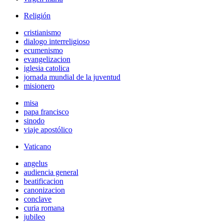
Religión
cristianismo
dialogo interreligioso
ecumenismo
evangelizacion
iglesia catolica
jornada mundial de la juventud
misionero
misa
papa francisco
sinodo
viaje apostólico
Vaticano
angelus
audiencia general
beatificacion
canonizacion
conclave
curia romana
jubileo