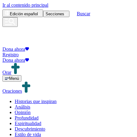
Ir al contenido principal
Buscar
Edición
español
Secciones
Dona ahora
Registro
Dona ahora
Orar
Menú
Oraciones
Historias que inspiran
Análisis
Opinión
Profundidad
Espiritualidad
Descubrimiento
Estilo de vida