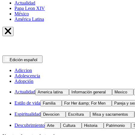
Actualidad
Papa Leon XIV
México
América Latina
Edición
español
Adiccion
Adolescencia
Adopción
Actualidad
America latina
Información general
Mexico
Estilo de vida
Familia
For Her &amp; For Men
Pareja y se
Espiritualidad
Devocion
Escritura
Misa y sacramentos
Descubrimiento
Arte
Cultura
Historia
Patrimonio