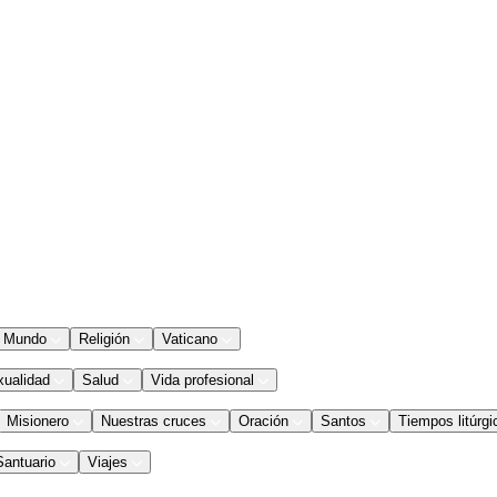
Mundo
Religión
Vaticano
xualidad
Salud
Vida profesional
Misionero
Nuestras cruces
Oración
Santos
Tiempos litúrgi
Santuario
Viajes