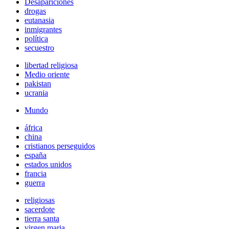
Desapariciones
drogas
eutanasia
inmigrantes
política
secuestro
libertad religiosa
Medio oriente
pakistan
ucrania
Mundo
áfrica
china
cristianos perseguidos
españa
estados unidos
francia
guerra
religiosas
sacerdote
tierra santa
virgen maria