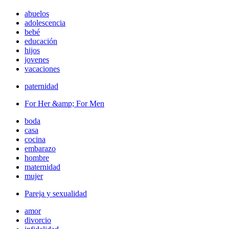
abuelos
adolescencia
bebé
educación
hijos
jovenes
vacaciones
paternidad
For Her &amp; For Men
boda
casa
cocina
embarazo
hombre
maternidad
mujer
Pareja y sexualidad
amor
divorcio