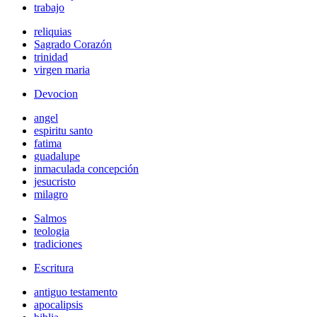
trabajo
reliquias
Sagrado Corazón
trinidad
virgen maria
Devocion
angel
espiritu santo
fatima
guadalupe
inmaculada concepción
jesucristo
milagro
Salmos
teologia
tradiciones
Escritura
antiguo testamento
apocalipsis