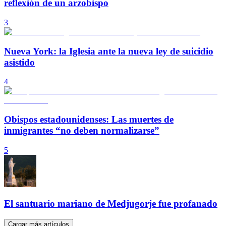
reflexión de un arzobispo
3
Nueva York: la Iglesia ante la nueva ley de suicidio
asistido
4
Obispos estadounidenses: Las muertes de
inmigrantes “no deben normalizarse”
5
El santuario mariano de Medjugorje fue profanado
Cargar más artículos