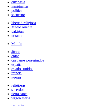
eutanasia
inmigrantes
política
secuestro
libertad religiosa
Medio oriente
pakistan
ucrania
Mundo
áfrica
china
cristianos perseguidos
españa
estados unidos
francia
guerra
religiosas
sacerdote
tierra santa
virgen maria