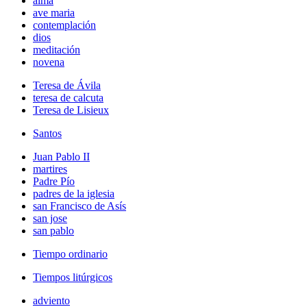
alma
ave maria
contemplación
dios
meditación
novena
Teresa de Ávila
teresa de calcuta
Teresa de Lisieux
Santos
Juan Pablo II
martires
Padre Pío
padres de la iglesia
san Francisco de Asís
san jose
san pablo
Tiempo ordinario
Tiempos litúrgicos
adviento