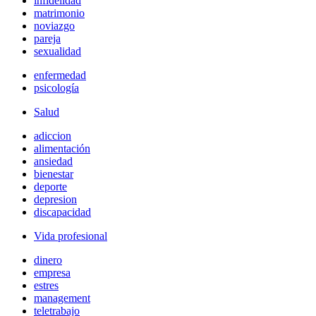
infidelidad
matrimonio
noviazgo
pareja
sexualidad
enfermedad
psicología
Salud
adiccion
alimentación
ansiedad
bienestar
deporte
depresion
discapacidad
Vida profesional
dinero
empresa
estres
management
teletrabajo