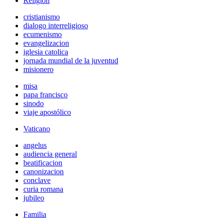
Religión
cristianismo
dialogo interreligioso
ecumenismo
evangelizacion
iglesia catolica
jornada mundial de la juventud
misionero
misa
papa francisco
sinodo
viaje apostólico
Vaticano
angelus
audiencia general
beatificacion
canonizacion
conclave
curia romana
jubileo
Familia