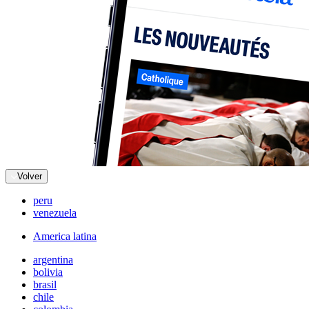
Volver
peru
venezuela
America latina
argentina
bolivia
brasil
chile