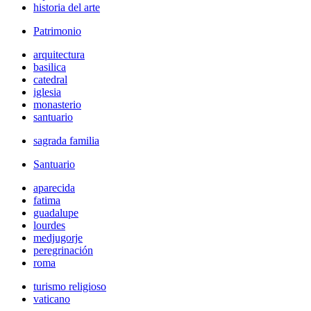
historia del arte
Patrimonio
arquitectura
basilica
catedral
iglesia
monasterio
santuario
sagrada familia
Santuario
aparecida
fatima
guadalupe
lourdes
medjugorje
peregrinación
roma
turismo religioso
vaticano