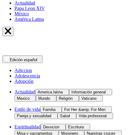
Actualidad
Papa Leon XIV
México
América Latina
Edición
español
Adiccion
Adolescencia
Adopción
Actualidad
America latina
Información general
Mexico
Mundo
Religión
Vaticano
Estilo de vida
Familia
For Her &amp; For Men
Pareja y sexualidad
Salud
Vida profesional
Espiritualidad
Devocion
Escritura
Misa y sacramentos
Misionero
Nuestras cruces