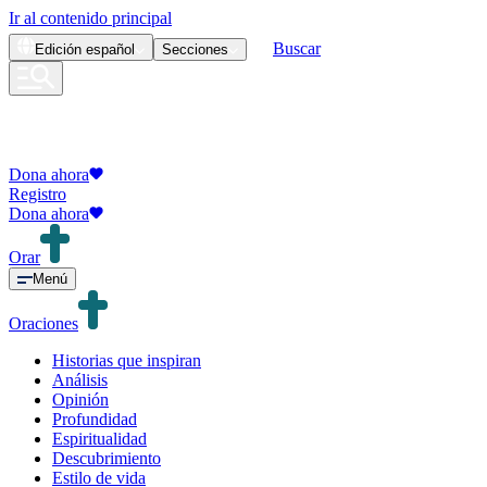
Ir al contenido principal
Buscar
Edición
español
Secciones
Dona ahora
Registro
Dona ahora
Orar
Menú
Oraciones
Historias que inspiran
Análisis
Opinión
Profundidad
Espiritualidad
Descubrimiento
Estilo de vida