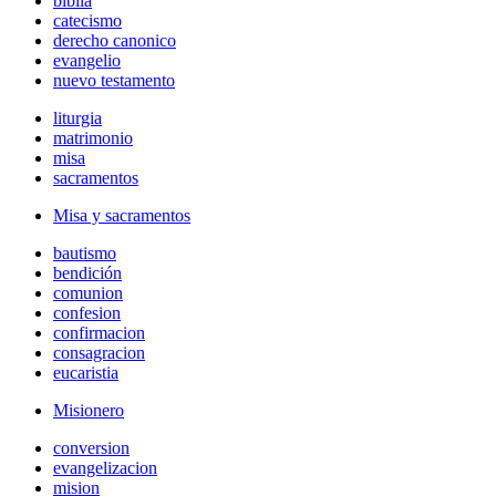
biblia
catecismo
derecho canonico
evangelio
nuevo testamento
liturgia
matrimonio
misa
sacramentos
Misa y sacramentos
bautismo
bendición
comunion
confesion
confirmacion
consagracion
eucaristia
Misionero
conversion
evangelizacion
mision