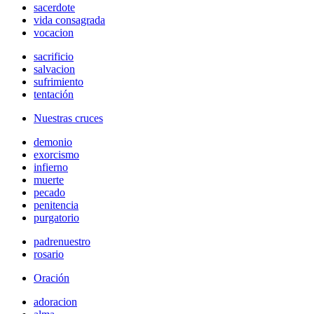
sacerdote
vida consagrada
vocacion
sacrificio
salvacion
sufrimiento
tentación
Nuestras cruces
demonio
exorcismo
infierno
muerte
pecado
penitencia
purgatorio
padrenuestro
rosario
Oración
adoracion