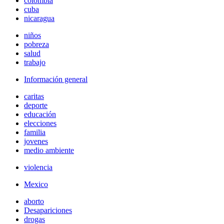
colombia
cuba
nicaragua
niños
pobreza
salud
trabajo
Información general
caritas
deporte
educación
elecciones
familia
jovenes
medio ambiente
violencia
Mexico
aborto
Desapariciones
drogas