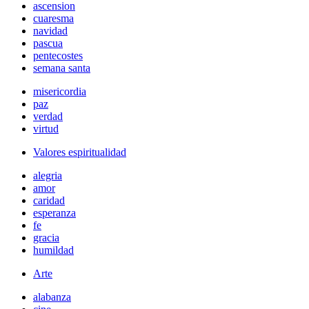
ascension
cuaresma
navidad
pascua
pentecostes
semana santa
misericordia
paz
verdad
virtud
Valores espiritualidad
alegria
amor
caridad
esperanza
fe
gracia
humildad
Arte
alabanza