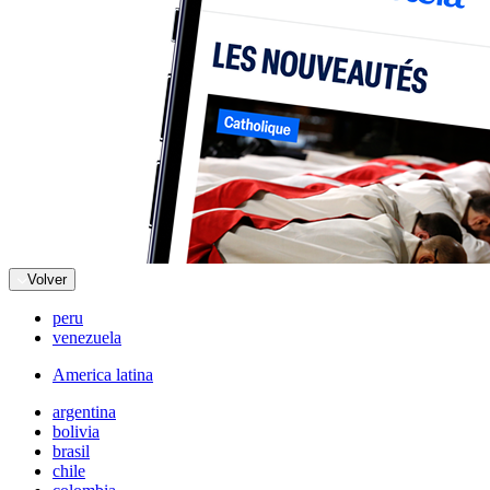
Volver
peru
venezuela
America latina
argentina
bolivia
brasil
chile