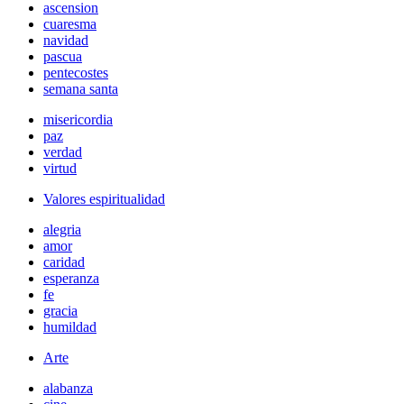
ascension
cuaresma
navidad
pascua
pentecostes
semana santa
misericordia
paz
verdad
virtud
Valores espiritualidad
alegria
amor
caridad
esperanza
fe
gracia
humildad
Arte
alabanza