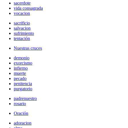
sacerdote
vida consagrada
vocacion
sacrificio
salvacion
sufrimiento
tentación
Nuestras cruces
demonio
exorcismo
infierno
muerte
pecado
penitencia
purgatorio
padrenuestro
rosario
Oración
adoracion