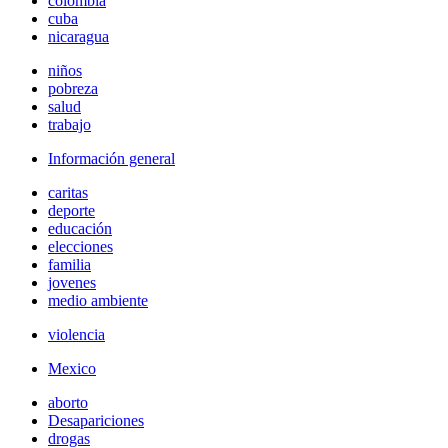
colombia
cuba
nicaragua
niños
pobreza
salud
trabajo
Información general
caritas
deporte
educación
elecciones
familia
jovenes
medio ambiente
violencia
Mexico
aborto
Desapariciones
drogas