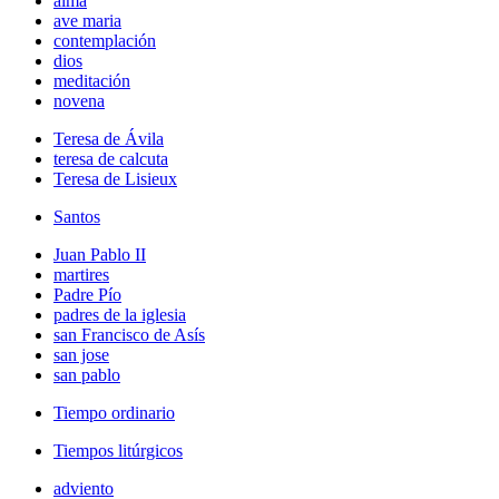
alma
ave maria
contemplación
dios
meditación
novena
Teresa de Ávila
teresa de calcuta
Teresa de Lisieux
Santos
Juan Pablo II
martires
Padre Pío
padres de la iglesia
san Francisco de Asís
san jose
san pablo
Tiempo ordinario
Tiempos litúrgicos
adviento