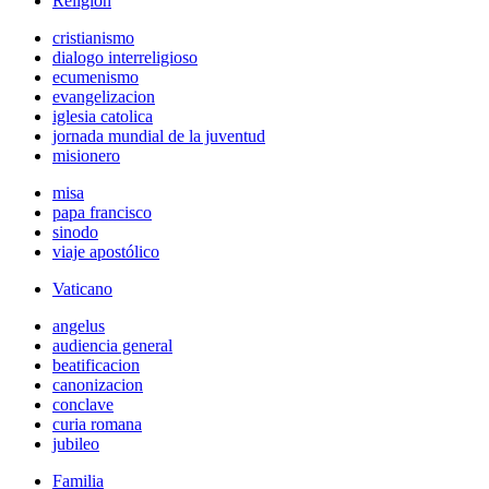
Religión
cristianismo
dialogo interreligioso
ecumenismo
evangelizacion
iglesia catolica
jornada mundial de la juventud
misionero
misa
papa francisco
sinodo
viaje apostólico
Vaticano
angelus
audiencia general
beatificacion
canonizacion
conclave
curia romana
jubileo
Familia