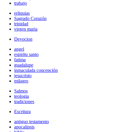
trabajo
reliquias
Sagrado Corazón
trinidad
virgen maria
Devocion
angel
espiritu santo
fatima
guadalupe
inmaculada concepción
jesucristo
milagro
Salmos
teologia
tradiciones
Escritura
antiguo testamento
apocalipsis