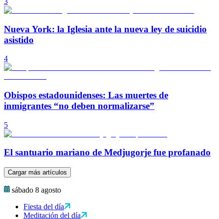
3
Nueva York: la Iglesia ante la nueva ley de suicidio
asistido
4
Obispos estadounidenses: Las muertes de
inmigrantes “no deben normalizarse”
5
El santuario mariano de Medjugorje fue profanado
Cargar más artículos
sábado 8 agosto
Fiesta del día
Meditación del día