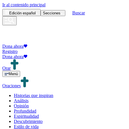
Ir al contenido principal
Buscar
Edición
español
Secciones
Dona ahora
Registro
Dona ahora
Orar
Menú
Oraciones
Historias que inspiran
Análisis
Opinión
Profundidad
Espiritualidad
Descubrimiento
Estilo de vida