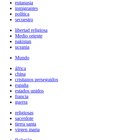
eutanasia
inmigrantes
política
secuestro
libertad religiosa
Medio oriente
pakistan
ucrania
Mundo
áfrica
china
cristianos perseguidos
españa
estados unidos
francia
guerra
religiosas
sacerdote
tierra santa
virgen maria