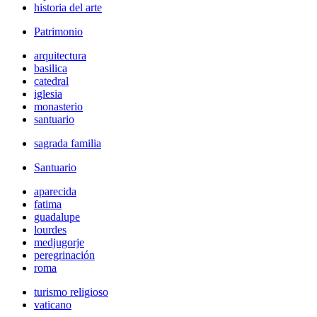
historia del arte
Patrimonio
arquitectura
basilica
catedral
iglesia
monasterio
santuario
sagrada familia
Santuario
aparecida
fatima
guadalupe
lourdes
medjugorje
peregrinación
roma
turismo religioso
vaticano