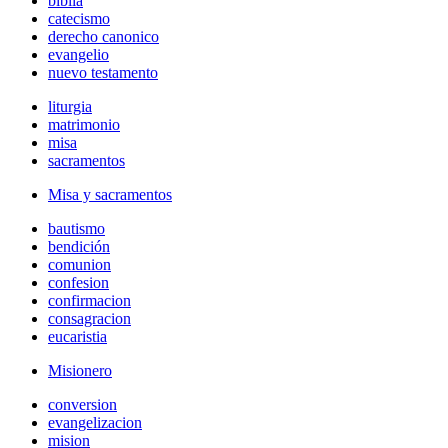
biblia
catecismo
derecho canonico
evangelio
nuevo testamento
liturgia
matrimonio
misa
sacramentos
Misa y sacramentos
bautismo
bendición
comunion
confesion
confirmacion
consagracion
eucaristia
Misionero
conversion
evangelizacion
mision