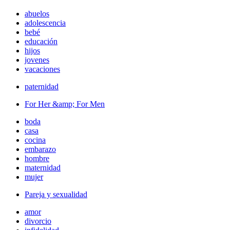
abuelos
adolescencia
bebé
educación
hijos
jovenes
vacaciones
paternidad
For Her &amp; For Men
boda
casa
cocina
embarazo
hombre
maternidad
mujer
Pareja y sexualidad
amor
divorcio