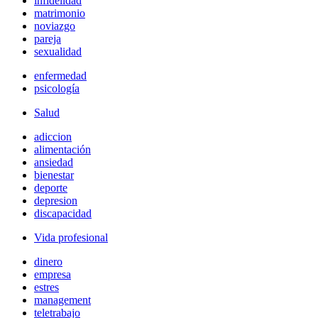
infidelidad
matrimonio
noviazgo
pareja
sexualidad
enfermedad
psicología
Salud
adiccion
alimentación
ansiedad
bienestar
deporte
depresion
discapacidad
Vida profesional
dinero
empresa
estres
management
teletrabajo