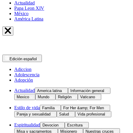
Actualidad
Papa Leon XIV
México
América Latina
Edición
español
Adiccion
Adolescencia
Adopción
Actualidad
America latina
Información general
Mexico
Mundo
Religión
Vaticano
Estilo de vida
Familia
For Her &amp; For Men
Pareja y sexualidad
Salud
Vida profesional
Espiritualidad
Devocion
Escritura
Misa y sacramentos
Misionero
Nuestras cruces