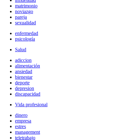
infidelidad
matrimonio
noviazgo
pareja
sexualidad
enfermedad
psicología
Salud
adiccion
alimentación
ansiedad
bienestar
deporte
depresion
discapacidad
Vida profesional
dinero
empresa
estres
management
teletrabajo