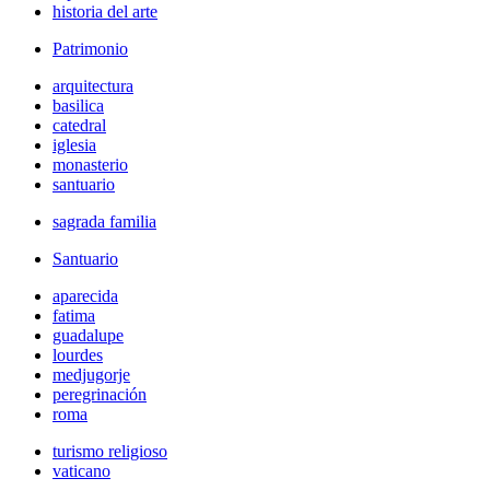
historia del arte
Patrimonio
arquitectura
basilica
catedral
iglesia
monasterio
santuario
sagrada familia
Santuario
aparecida
fatima
guadalupe
lourdes
medjugorje
peregrinación
roma
turismo religioso
vaticano