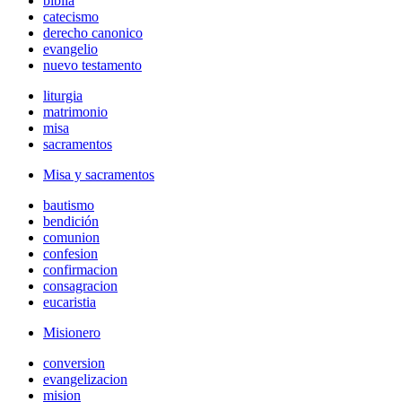
biblia
catecismo
derecho canonico
evangelio
nuevo testamento
liturgia
matrimonio
misa
sacramentos
Misa y sacramentos
bautismo
bendición
comunion
confesion
confirmacion
consagracion
eucaristia
Misionero
conversion
evangelizacion
mision