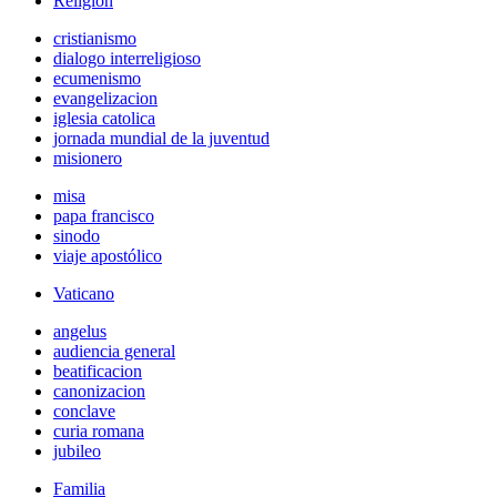
Religión
cristianismo
dialogo interreligioso
ecumenismo
evangelizacion
iglesia catolica
jornada mundial de la juventud
misionero
misa
papa francisco
sinodo
viaje apostólico
Vaticano
angelus
audiencia general
beatificacion
canonizacion
conclave
curia romana
jubileo
Familia