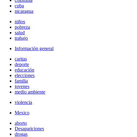
colombia
cuba
nicaragua
niños
pobreza
salud
trabajo
Información general
caritas
deporte
educación
elecciones
familia
jovenes
medio ambiente
violencia
Mexico
aborto
Desapariciones
drogas