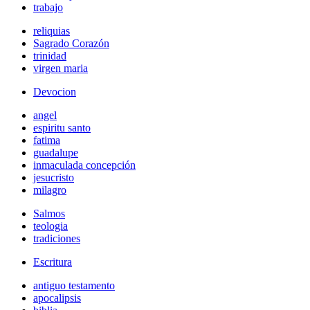
trabajo
reliquias
Sagrado Corazón
trinidad
virgen maria
Devocion
angel
espiritu santo
fatima
guadalupe
inmaculada concepción
jesucristo
milagro
Salmos
teologia
tradiciones
Escritura
antiguo testamento
apocalipsis