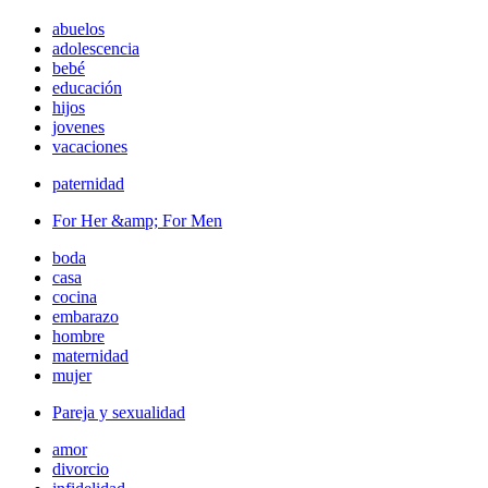
abuelos
adolescencia
bebé
educación
hijos
jovenes
vacaciones
paternidad
For Her &amp; For Men
boda
casa
cocina
embarazo
hombre
maternidad
mujer
Pareja y sexualidad
amor
divorcio