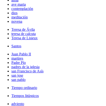
alma
ave maria
contemplación
dios
meditación
novena
Teresa de Ávila
teresa de calcuta
Teresa de Lisieux
Santos
Juan Pablo II
martires
Padre Pío
padres de la iglesia
san Francisco de Asís
san jose
san pablo
Tiempo ordinario
Tiempos litúrgicos
adviento