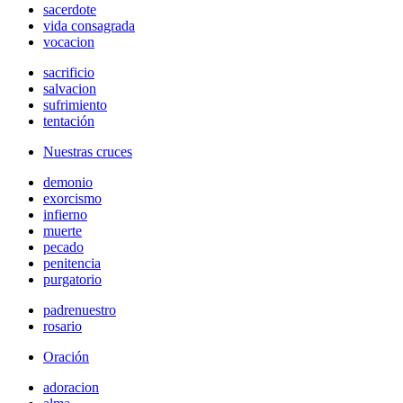
sacerdote
vida consagrada
vocacion
sacrificio
salvacion
sufrimiento
tentación
Nuestras cruces
demonio
exorcismo
infierno
muerte
pecado
penitencia
purgatorio
padrenuestro
rosario
Oración
adoracion