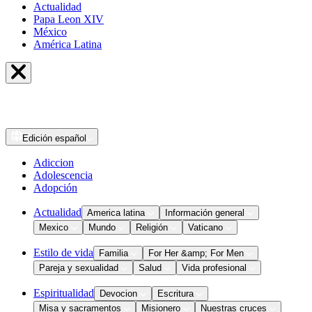
Actualidad
Papa Leon XIV
México
América Latina
Edición
español
Adiccion
Adolescencia
Adopción
Actualidad
America latina
Información general
Mexico
Mundo
Religión
Vaticano
Estilo de vida
Familia
For Her &amp; For Men
Pareja y sexualidad
Salud
Vida profesional
Espiritualidad
Devocion
Escritura
Misa y sacramentos
Misionero
Nuestras cruces