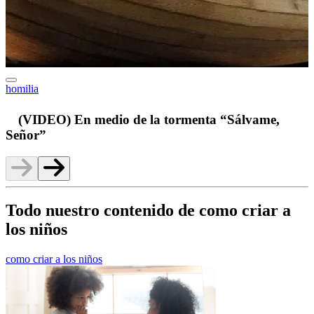
homilia
v
(VIDEO) En medio de la tormenta “Sálvame,
Señor”
Todo nuestro contenido de como criar a
los niños
como criar a los niños