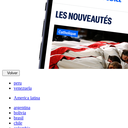
Volver
peru
venezuela
America latina
argentina
bolivia
brasil
chile