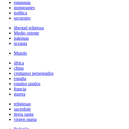
eutanasia
inmigrantes
política
secuestro
libertad religiosa
Medio oriente
pakistan
ucrania
Mundo
áfrica
china
cristianos perseguidos
españa
estados unidos
francia
guerra
religiosas
sacerdote
tierra santa
virgen maria