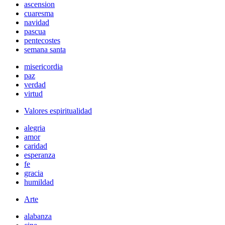
ascension
cuaresma
navidad
pascua
pentecostes
semana santa
misericordia
paz
verdad
virtud
Valores espiritualidad
alegria
amor
caridad
esperanza
fe
gracia
humildad
Arte
alabanza