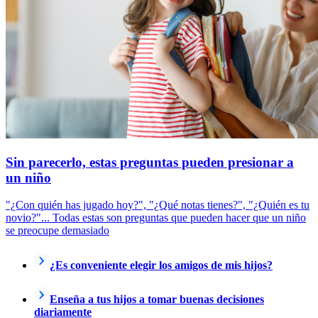
Sin parecerlo, estas preguntas pueden presionar a
un niño
"¿Con quién has jugado hoy?", "¿Qué notas tienes?", "¿Quién es tu
novio?"... Todas estas son preguntas que pueden hacer que un niño
se preocupe demasiado
¿Es conveniente elegir los amigos de mis hijos?
Enseña a tus hijos a tomar buenas decisiones
diariamente