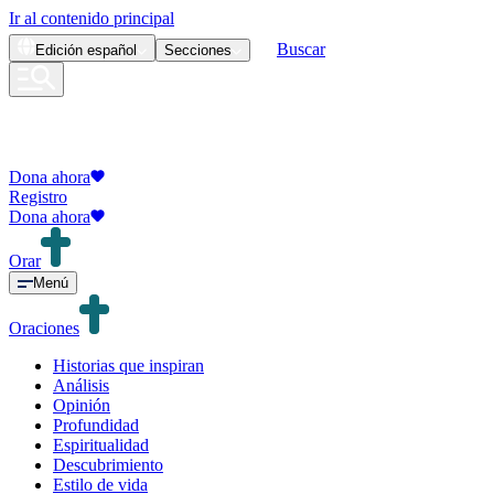
Ir al contenido principal
Buscar
Edición
español
Secciones
Dona ahora
Registro
Dona ahora
Orar
Menú
Oraciones
Historias que inspiran
Análisis
Opinión
Profundidad
Espiritualidad
Descubrimiento
Estilo de vida