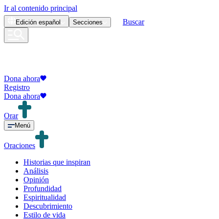
Ir al contenido principal
Buscar
Edición
español
Secciones
Dona ahora
Registro
Dona ahora
Orar
Menú
Oraciones
Historias que inspiran
Análisis
Opinión
Profundidad
Espiritualidad
Descubrimiento
Estilo de vida