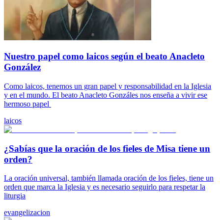
Nuestro papel como laicos según el beato Anacleto
González
Como laicos, tenemos un gran papel y responsabilidad en la Iglesia
y en el mundo. El beato Anacleto Gonzáles nos enseña a vivir ese
hermoso papel
laicos
¿Sabías que la oración de los fieles de Misa tiene un
orden?
La oración universal, también llamada oración de los fieles, tiene un
orden que marca la Iglesia y es necesario seguirlo para respetar la
liturgia
evangelizacion