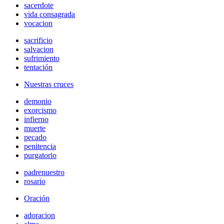
sacerdote
vida consagrada
vocacion
sacrificio
salvacion
sufrimiento
tentación
Nuestras cruces
demonio
exorcismo
infierno
muerte
pecado
penitencia
purgatorio
padrenuestro
rosario
Oración
adoracion