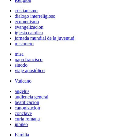
Religión
cristianismo
dialogo interreligioso
ecumenismo
evangelizacion
iglesia catolica
jornada mundial de la juventud
misionero
misa
papa francisco
sinodo
viaje apostólico
Vaticano
angelus
audiencia general
beatificacion
canonizacion
conclave
curia romana
jubileo
Familia