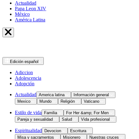
Actualidad
Papa Leon XIV
México
América Latina
Edición
español
Adiccion
Adolescencia
Adopción
Actualidad
America latina
Información general
Mexico
Mundo
Religión
Vaticano
Estilo de vida
Familia
For Her &amp; For Men
Pareja y sexualidad
Salud
Vida profesional
Espiritualidad
Devocion
Escritura
Misa y sacramentos
Misionero
Nuestras cruces