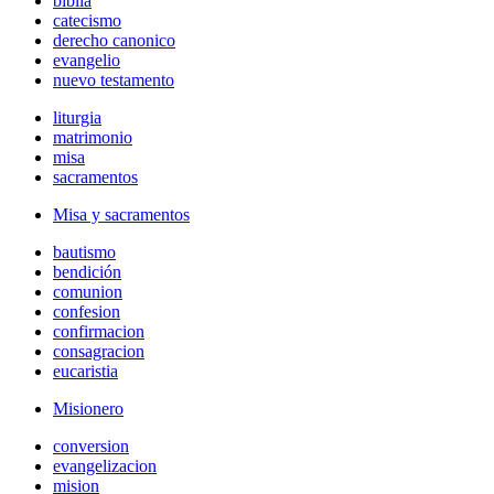
biblia
catecismo
derecho canonico
evangelio
nuevo testamento
liturgia
matrimonio
misa
sacramentos
Misa y sacramentos
bautismo
bendición
comunion
confesion
confirmacion
consagracion
eucaristia
Misionero
conversion
evangelizacion
mision