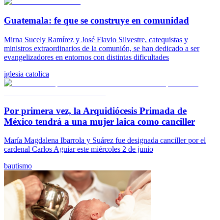
Guatemala: fe que se construye en comunidad
Mirna Sucely Ramírez y José Flavio Silvestre, catequistas y
ministros extraordinarios de la comunión, se han dedicado a ser
evangelizadores en entornos con distintas dificultades
iglesia catolica
Por primera vez, la Arquidiócesis Primada de
México tendrá a una mujer laica como canciller
María Magdalena Ibarrola y Suárez fue designada canciller por el
cardenal Carlos Aguiar este miércoles 2 de junio
bautismo