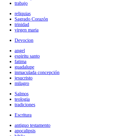
trabajo
reliquias
Sagrado Corazón
trinidad
virgen maria
Devocion
angel
espiritu santo
fatima
guadalupe
inmaculada concepción
jesucristo
milagro
Salmos
teologia
tradiciones
Escritura
antiguo testamento
apocalipsis