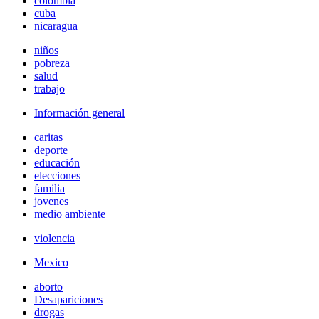
colombia
cuba
nicaragua
niños
pobreza
salud
trabajo
Información general
caritas
deporte
educación
elecciones
familia
jovenes
medio ambiente
violencia
Mexico
aborto
Desapariciones
drogas