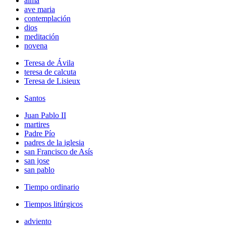
alma
ave maria
contemplación
dios
meditación
novena
Teresa de Ávila
teresa de calcuta
Teresa de Lisieux
Santos
Juan Pablo II
martires
Padre Pío
padres de la iglesia
san Francisco de Asís
san jose
san pablo
Tiempo ordinario
Tiempos litúrgicos
adviento