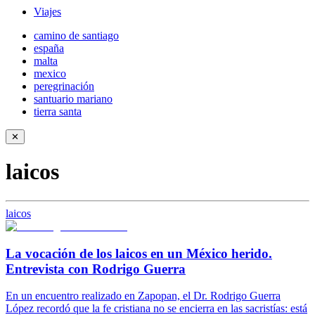
Viajes
camino de santiago
españa
malta
mexico
peregrinación
santuario mariano
tierra santa
✕
laicos
laicos
La vocación de los laicos en un México herido.
Entrevista con Rodrigo Guerra
En un encuentro realizado en Zapopan, el Dr. Rodrigo Guerra
López recordó que la fe cristiana no se encierra en las sacristías: está