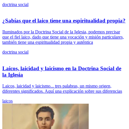
doctrina social
¿Sabías que el laico tiene una espiritualidad propia?
Iluminados por la Doctrina Social de la Iglesia, podemos precisar
que el fiel laico, dado que tiene una vocación y misión particulares,
también tiene una espiritualidad propia y auténtica
doctrina social
Laicos, laicidad y laicismo en la Doctrina Social de
la Iglesia
Laicos, laicidad y laicismo... tres palabras, un mismo origen,
diferentes significados. Aquí una explicación sobre sus diferencias
laicos