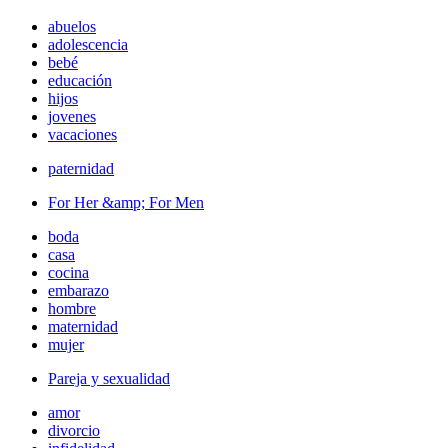
abuelos
adolescencia
bebé
educación
hijos
jovenes
vacaciones
paternidad
For Her &amp; For Men
boda
casa
cocina
embarazo
hombre
maternidad
mujer
Pareja y sexualidad
amor
divorcio