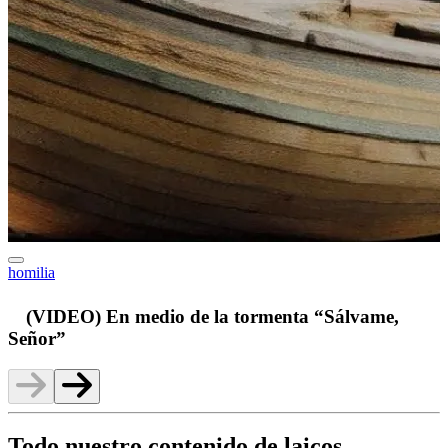
homilia
v
(VIDEO) En medio de la tormenta “Sálvame,
Señor”
Todo nuestro contenido de laicos