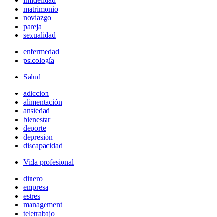
infidelidad
matrimonio
noviazgo
pareja
sexualidad
enfermedad
psicología
Salud
adiccion
alimentación
ansiedad
bienestar
deporte
depresion
discapacidad
Vida profesional
dinero
empresa
estres
management
teletrabajo