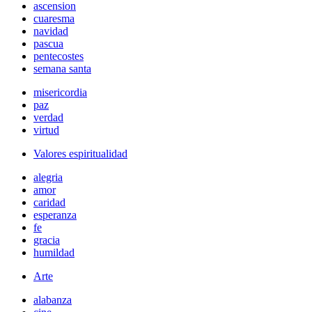
ascension
cuaresma
navidad
pascua
pentecostes
semana santa
misericordia
paz
verdad
virtud
Valores espiritualidad
alegria
amor
caridad
esperanza
fe
gracia
humildad
Arte
alabanza