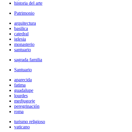
historia del arte
Patrimonio
arquitectura
basilica
catedral
iglesia
monasterio
santuario
sagrada familia
Santuario
aparecida
fatima
guadalupe
lourdes
medjugorje
peregrinación
roma
turismo religioso
vaticano