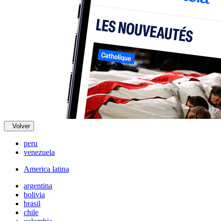
Volver
peru
venezuela
America latina
argentina
bolivia
brasil
chile