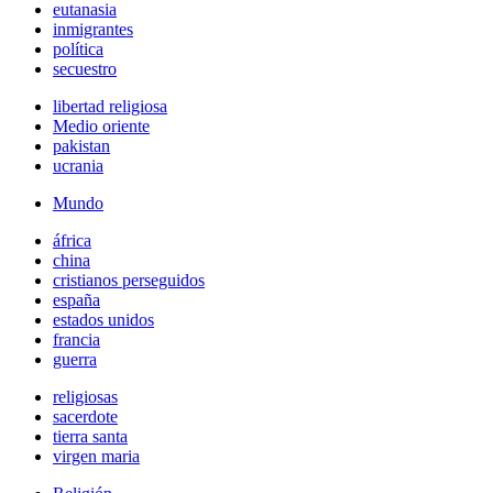
eutanasia
inmigrantes
política
secuestro
libertad religiosa
Medio oriente
pakistan
ucrania
Mundo
áfrica
china
cristianos perseguidos
españa
estados unidos
francia
guerra
religiosas
sacerdote
tierra santa
virgen maria