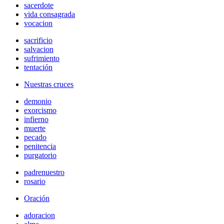
sacerdote
vida consagrada
vocacion
sacrificio
salvacion
sufrimiento
tentación
Nuestras cruces
demonio
exorcismo
infierno
muerte
pecado
penitencia
purgatorio
padrenuestro
rosario
Oración
adoracion