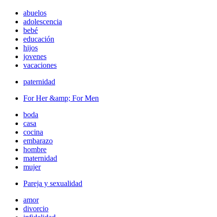
abuelos
adolescencia
bebé
educación
hijos
jovenes
vacaciones
paternidad
For Her &amp; For Men
boda
casa
cocina
embarazo
hombre
maternidad
mujer
Pareja y sexualidad
amor
divorcio