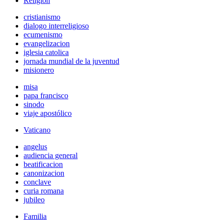
Religión
cristianismo
dialogo interreligioso
ecumenismo
evangelizacion
iglesia catolica
jornada mundial de la juventud
misionero
misa
papa francisco
sinodo
viaje apostólico
Vaticano
angelus
audiencia general
beatificacion
canonizacion
conclave
curia romana
jubileo
Familia