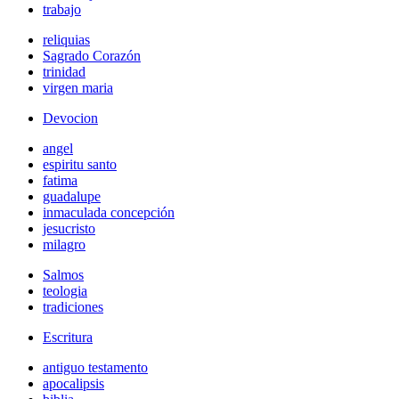
trabajo
reliquias
Sagrado Corazón
trinidad
virgen maria
Devocion
angel
espiritu santo
fatima
guadalupe
inmaculada concepción
jesucristo
milagro
Salmos
teologia
tradiciones
Escritura
antiguo testamento
apocalipsis