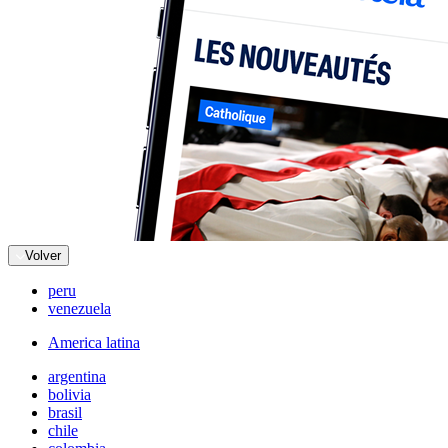
Volver
peru
venezuela
America latina
argentina
bolivia
brasil
chile