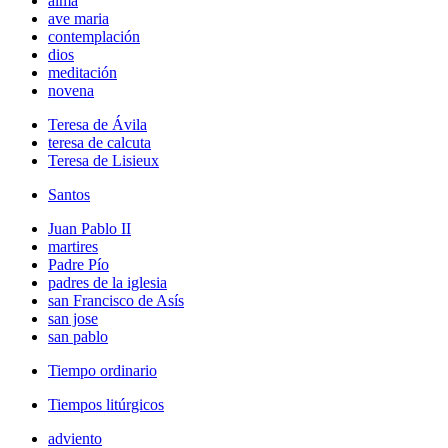
alma
ave maria
contemplación
dios
meditación
novena
Teresa de Ávila
teresa de calcuta
Teresa de Lisieux
Santos
Juan Pablo II
martires
Padre Pío
padres de la iglesia
san Francisco de Asís
san jose
san pablo
Tiempo ordinario
Tiempos litúrgicos
adviento