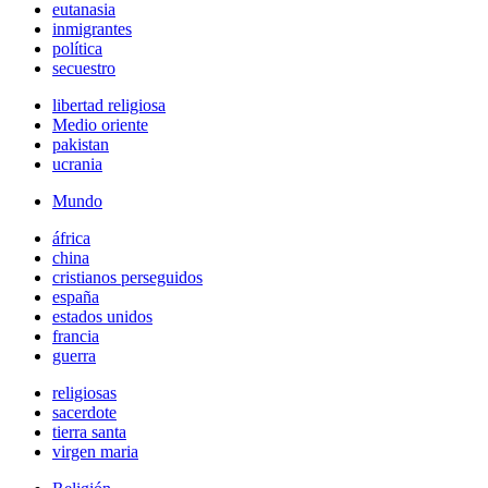
eutanasia
inmigrantes
política
secuestro
libertad religiosa
Medio oriente
pakistan
ucrania
Mundo
áfrica
china
cristianos perseguidos
españa
estados unidos
francia
guerra
religiosas
sacerdote
tierra santa
virgen maria