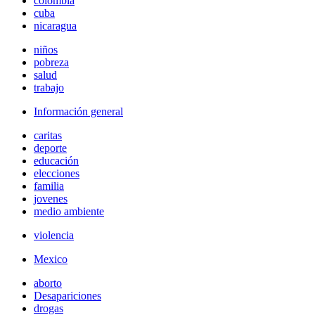
colombia
cuba
nicaragua
niños
pobreza
salud
trabajo
Información general
caritas
deporte
educación
elecciones
familia
jovenes
medio ambiente
violencia
Mexico
aborto
Desapariciones
drogas