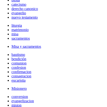
biblia
catecismo
derecho canonico
evangelio
nuevo testamento
liturgia
matrimonio
misa
sacramentos
Misa y sacramentos
bautismo
bendición
comunion
confesion
confirmacion
consagracion
eucaristia
Misionero
conversion
evangelizacion
mision