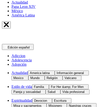
Actualidad
Papa Leon XIV
México
América Latina
Edición
español
Adiccion
Adolescencia
Adopción
Actualidad
America latina
Información general
Mexico
Mundo
Religión
Vaticano
Estilo de vida
Familia
For Her &amp; For Men
Pareja y sexualidad
Salud
Vida profesional
Espiritualidad
Devocion
Escritura
Misa y sacramentos
Misionero
Nuestras cruces