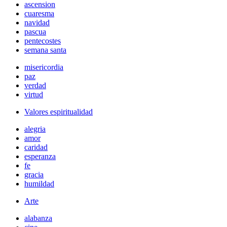
ascension
cuaresma
navidad
pascua
pentecostes
semana santa
misericordia
paz
verdad
virtud
Valores espiritualidad
alegria
amor
caridad
esperanza
fe
gracia
humildad
Arte
alabanza