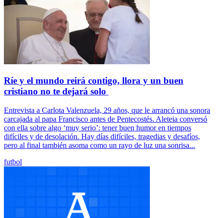
Ríe y el mundo reirá contigo, llora y un buen
cristiano no te dejará solo
Entrevista a Carlota Valenzuela, 29 años, que le arrancó una sonora
carcajada al papa Francisco antes de Pentecostés. Aleteia conversó
con ella sobre algo ‘muy serio’: tener buen humor en tiempos
difíciles y de desolación. Hay días difíciles, tragedias y desafíos,
pero al final también asoma como un rayo de luz una sonrisa...
futbol