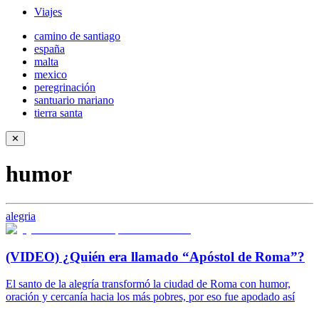
Viajes
camino de santiago
españa
malta
mexico
peregrinación
santuario mariano
tierra santa
✕
humor
alegria
(VIDEO) ¿Quién era llamado “Apóstol de Roma”?
El santo de la alegría transformó la ciudad de Roma con humor,
oración y cercanía hacia los más pobres, por eso fue apodado así