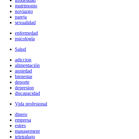
infidelidad
matrimonio
noviazgo
pareja
sexualidad
enfermedad
psicología
Salud
adiccion
alimentación
ansiedad
bienestar
deporte
depresion
discapacidad
Vida profesional
dinero
empresa
estres
management
teletrabajo