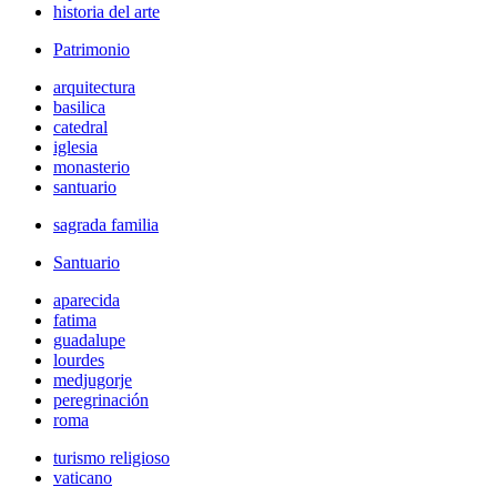
historia del arte
Patrimonio
arquitectura
basilica
catedral
iglesia
monasterio
santuario
sagrada familia
Santuario
aparecida
fatima
guadalupe
lourdes
medjugorje
peregrinación
roma
turismo religioso
vaticano