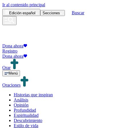
Ir al contenido principal
Buscar
Edición
español
Secciones
Dona ahora
Registro
Dona ahora
Orar
Menú
Oraciones
Historias que inspiran
Análisis
Opinión
Profundidad
Espiritualidad
Descubrimiento
Estilo de vida