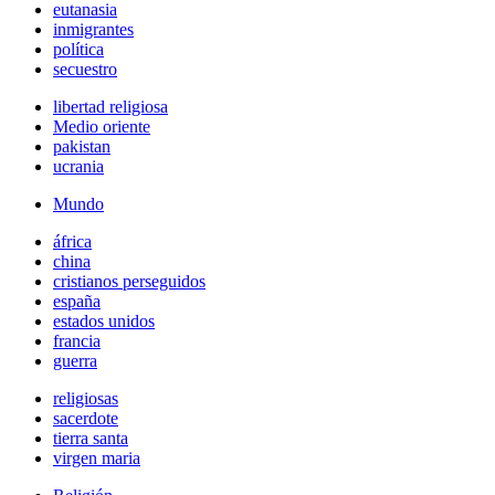
eutanasia
inmigrantes
política
secuestro
libertad religiosa
Medio oriente
pakistan
ucrania
Mundo
áfrica
china
cristianos perseguidos
españa
estados unidos
francia
guerra
religiosas
sacerdote
tierra santa
virgen maria