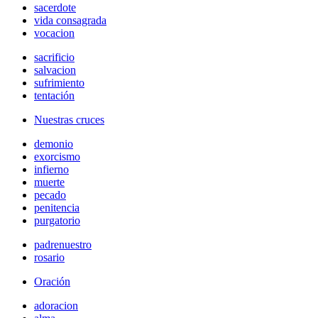
sacerdote
vida consagrada
vocacion
sacrificio
salvacion
sufrimiento
tentación
Nuestras cruces
demonio
exorcismo
infierno
muerte
pecado
penitencia
purgatorio
padrenuestro
rosario
Oración
adoracion