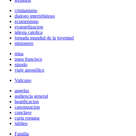
Religión
cristianismo
dialogo interreligioso
ecumenismo
evangelizacion
iglesia catolica
jornada mundial de la juventud
misionero
misa
papa francisco
sinodo
viaje apostólico
Vaticano
angelus
audiencia general
beatificacion
canonizacion
conclave
curia romana
jubileo
Familia