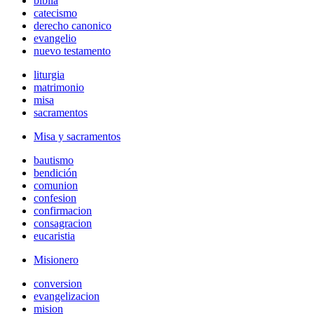
biblia
catecismo
derecho canonico
evangelio
nuevo testamento
liturgia
matrimonio
misa
sacramentos
Misa y sacramentos
bautismo
bendición
comunion
confesion
confirmacion
consagracion
eucaristia
Misionero
conversion
evangelizacion
mision