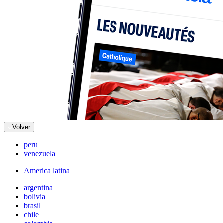
Volver
peru
venezuela
America latina
argentina
bolivia
brasil
chile