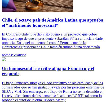
Chile, el octavo país de América Latina que aprueba
el “matrimonio homosexual”
El Congreso chileno le dio visto bueno a un proyecto que cobró
impulso luego de que el presidente Sebastián Piñera anunciara darle
urgencia. En aquel momento el comité Permanente de la
Conferencia Episcopal de Chile también difundió una declaración
homosexualidad
Un homosexual le escribe al papa Francisco y él
responde
El papa Francisco subraya el lado caritativo de los católicos y de los
consagrados que se han gastado la vida por las personas enfermas de
SIDA y VIH. Sin embargo, el obispo de Roma no se ha detenido en
las reivindicaciones de los llamados: “católicos LGBT” tal como lo
propone el autor de la obra 'Hidden Mercy'