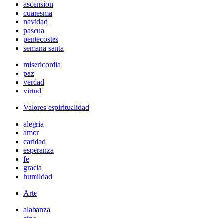
ascension
cuaresma
navidad
pascua
pentecostes
semana santa
misericordia
paz
verdad
virtud
Valores espiritualidad
alegria
amor
caridad
esperanza
fe
gracia
humildad
Arte
alabanza