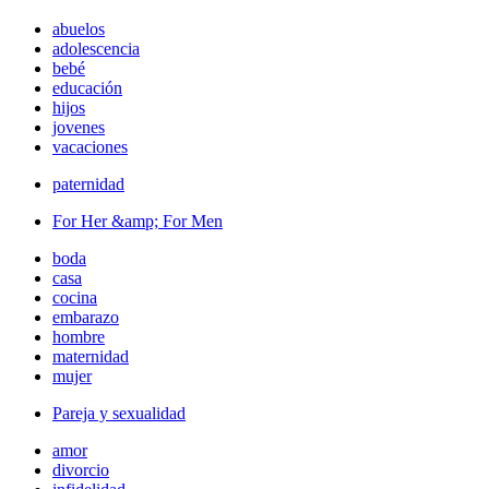
abuelos
adolescencia
bebé
educación
hijos
jovenes
vacaciones
paternidad
For Her &amp; For Men
boda
casa
cocina
embarazo
hombre
maternidad
mujer
Pareja y sexualidad
amor
divorcio