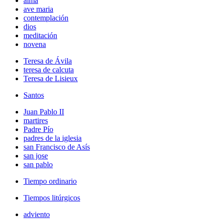
alma
ave maria
contemplación
dios
meditación
novena
Teresa de Ávila
teresa de calcuta
Teresa de Lisieux
Santos
Juan Pablo II
martires
Padre Pío
padres de la iglesia
san Francisco de Asís
san jose
san pablo
Tiempo ordinario
Tiempos litúrgicos
adviento