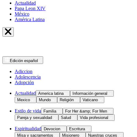
Actualidad
Papa Leon XIV
México
América Latina
Edición
español
Adiccion
Adolescencia
Adopción
Actualidad
America latina
Información general
Mexico
Mundo
Religión
Vaticano
Estilo de vida
Familia
For Her &amp; For Men
Pareja y sexualidad
Salud
Vida profesional
Espiritualidad
Devocion
Escritura
Misa y sacramentos
Misionero
Nuestras cruces