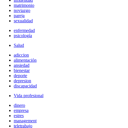
infidelidad
matrimonio
noviazgo
pareja
sexualidad
enfermedad
psicología
Salud
adiccion
alimentación
ansiedad
bienestar
deporte
depresion
discapacidad
Vida profesional
dinero
empresa
estres
management
teletrabajo