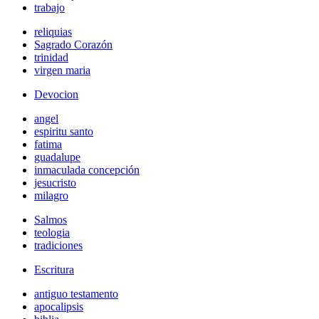
trabajo
reliquias
Sagrado Corazón
trinidad
virgen maria
Devocion
angel
espiritu santo
fatima
guadalupe
inmaculada concepción
jesucristo
milagro
Salmos
teologia
tradiciones
Escritura
antiguo testamento
apocalipsis