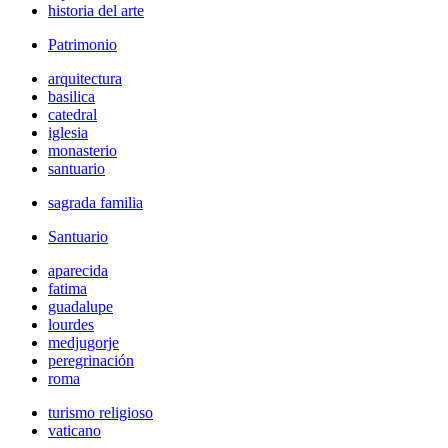
historia del arte
Patrimonio
arquitectura
basilica
catedral
iglesia
monasterio
santuario
sagrada familia
Santuario
aparecida
fatima
guadalupe
lourdes
medjugorje
peregrinación
roma
turismo religioso
vaticano