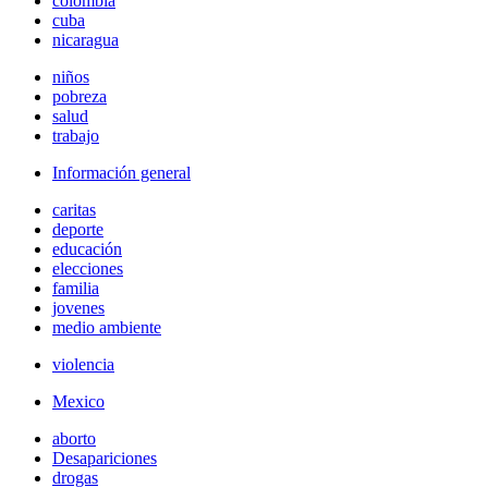
colombia
cuba
nicaragua
niños
pobreza
salud
trabajo
Información general
caritas
deporte
educación
elecciones
familia
jovenes
medio ambiente
violencia
Mexico
aborto
Desapariciones
drogas