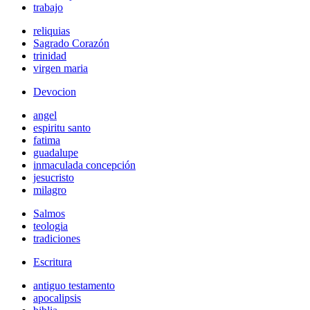
trabajo
reliquias
Sagrado Corazón
trinidad
virgen maria
Devocion
angel
espiritu santo
fatima
guadalupe
inmaculada concepción
jesucristo
milagro
Salmos
teologia
tradiciones
Escritura
antiguo testamento
apocalipsis