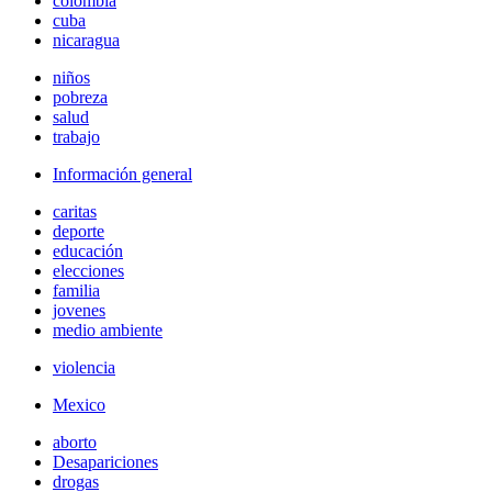
colombia
cuba
nicaragua
niños
pobreza
salud
trabajo
Información general
caritas
deporte
educación
elecciones
familia
jovenes
medio ambiente
violencia
Mexico
aborto
Desapariciones
drogas