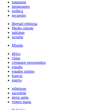
eutanasia
inmigrantes
política
secuestro
libertad religiosa
Medio oriente
pakistan
ucrania
Mundo
áfrica
china
cristianos perseguidos
españa
estados unidos
francia
guerra
religiosas
sacerdote
tierra santa
virgen maria