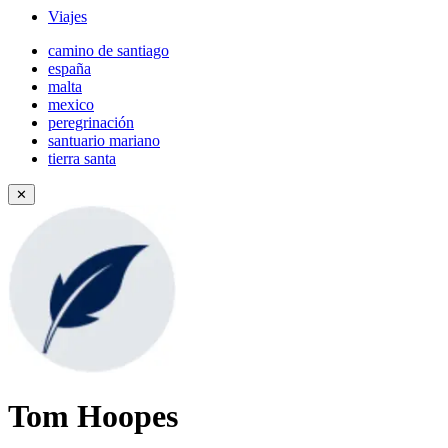
Viajes
camino de santiago
españa
malta
mexico
peregrinación
santuario mariano
tierra santa
✕
Tom Hoopes