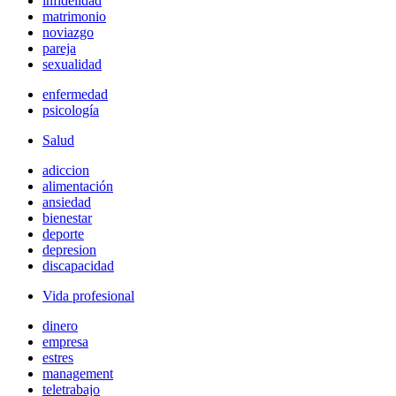
infidelidad
matrimonio
noviazgo
pareja
sexualidad
enfermedad
psicología
Salud
adiccion
alimentación
ansiedad
bienestar
deporte
depresion
discapacidad
Vida profesional
dinero
empresa
estres
management
teletrabajo