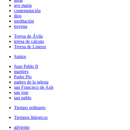
alma
ave maria
contemplación
dios
meditación
novena
Teresa de Ávila
teresa de calcuta
Teresa de Lisieux
Santos
Juan Pablo II
martires
Padre Pío
padres de la iglesia
san Francisco de Asís
san jose
san pablo
Tiempo ordinario
Tiempos litúrgicos
adviento