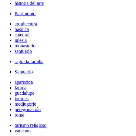
historia del arte
Patrimonio
arquitectura
basilica
catedral
iglesia
monasterio
santuario
sagrada familia
Santuario
aparecida
fatima
guadalupe
lourdes
medjugorje
peregrinación
roma
turismo religioso
vaticano