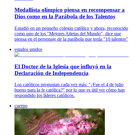
Medallista olímpico piensa en recompensar a
Dios como en la Parábola de los Talentos
Estudió en un pequeño colegio católico y ahora, reconocido
como uno de los "Mejores Atletas del Mundo", dice que
piensa en el personaje de la parábola que tenía "10 talentos"
estados unidos
El Doctor de la Iglesia que influyó en la
Declaración de Independencia
Los católicos preguntan cada vez más: "¿Fue el 4 de julio
bueno para la fe católica?" por lo que es útil ver cómo han
respondido los líderes católicos.
cuerpo