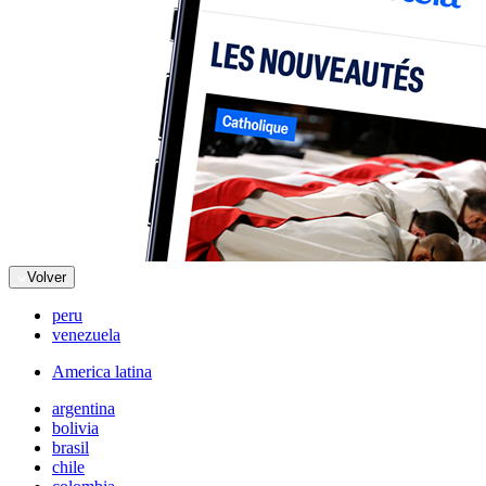
Volver
peru
venezuela
America latina
argentina
bolivia
brasil
chile