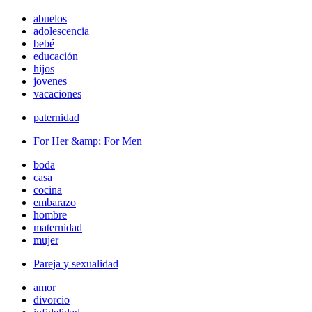
abuelos
adolescencia
bebé
educación
hijos
jovenes
vacaciones
paternidad
For Her &amp; For Men
boda
casa
cocina
embarazo
hombre
maternidad
mujer
Pareja y sexualidad
amor
divorcio