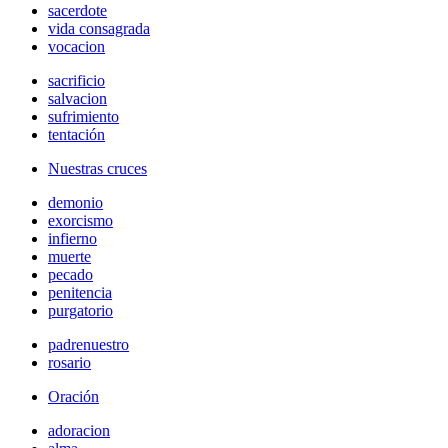
sacerdote
vida consagrada
vocacion
sacrificio
salvacion
sufrimiento
tentación
Nuestras cruces
demonio
exorcismo
infierno
muerte
pecado
penitencia
purgatorio
padrenuestro
rosario
Oración
adoracion