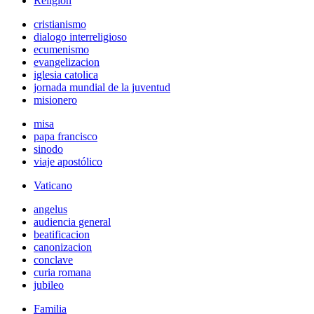
Religión
cristianismo
dialogo interreligioso
ecumenismo
evangelizacion
iglesia catolica
jornada mundial de la juventud
misionero
misa
papa francisco
sinodo
viaje apostólico
Vaticano
angelus
audiencia general
beatificacion
canonizacion
conclave
curia romana
jubileo
Familia