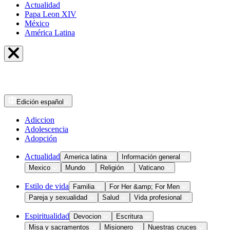
Actualidad
Papa Leon XIV
México
América Latina
Edición
español
Adiccion
Adolescencia
Adopción
Actualidad
America latina
Información general
Mexico
Mundo
Religión
Vaticano
Estilo de vida
Familia
For Her &amp; For Men
Pareja y sexualidad
Salud
Vida profesional
Espiritualidad
Devocion
Escritura
Misa y sacramentos
Misionero
Nuestras cruces