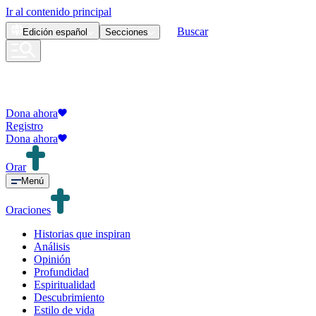
Ir al contenido principal
Buscar
Edición
español
Secciones
Dona ahora
Registro
Dona ahora
Orar
Menú
Oraciones
Historias que inspiran
Análisis
Opinión
Profundidad
Espiritualidad
Descubrimiento
Estilo de vida