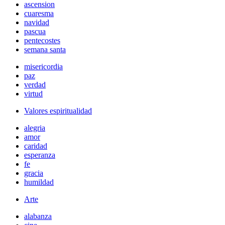
ascension
cuaresma
navidad
pascua
pentecostes
semana santa
misericordia
paz
verdad
virtud
Valores espiritualidad
alegria
amor
caridad
esperanza
fe
gracia
humildad
Arte
alabanza