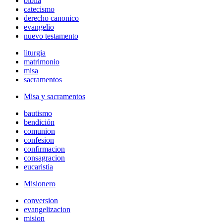
biblia
catecismo
derecho canonico
evangelio
nuevo testamento
liturgia
matrimonio
misa
sacramentos
Misa y sacramentos
bautismo
bendición
comunion
confesion
confirmacion
consagracion
eucaristia
Misionero
conversion
evangelizacion
mision