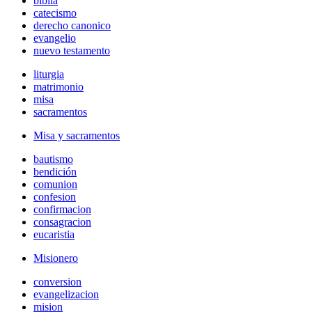
biblia
catecismo
derecho canonico
evangelio
nuevo testamento
liturgia
matrimonio
misa
sacramentos
Misa y sacramentos
bautismo
bendición
comunion
confesion
confirmacion
consagracion
eucaristia
Misionero
conversion
evangelizacion
mision