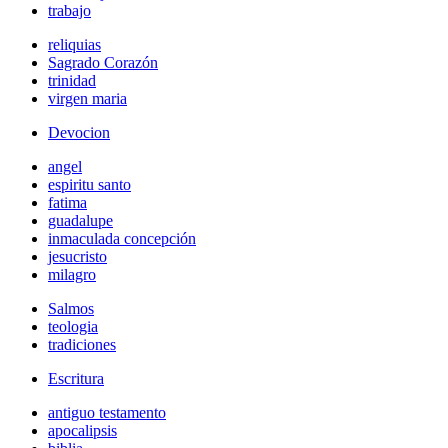
trabajo
reliquias
Sagrado Corazón
trinidad
virgen maria
Devocion
angel
espiritu santo
fatima
guadalupe
inmaculada concepción
jesucristo
milagro
Salmos
teologia
tradiciones
Escritura
antiguo testamento
apocalipsis