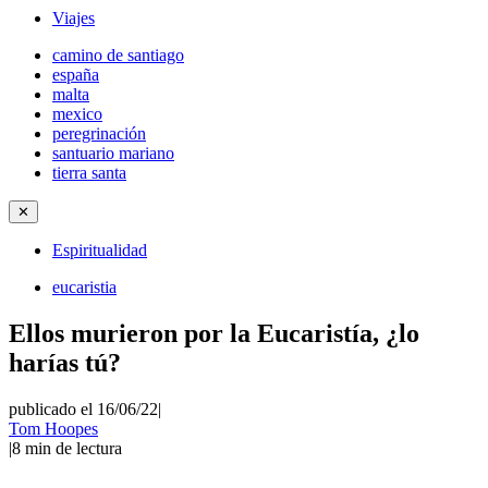
Viajes
camino de santiago
españa
malta
mexico
peregrinación
santuario mariano
tierra santa
✕
Espiritualidad
eucaristia
Ellos murieron por la Eucaristía, ¿lo
harías tú?
publicado el 16/06/22
|
Tom Hoopes
|
8
min de lectura