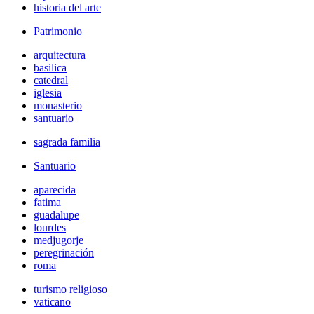
historia del arte
Patrimonio
arquitectura
basilica
catedral
iglesia
monasterio
santuario
sagrada familia
Santuario
aparecida
fatima
guadalupe
lourdes
medjugorje
peregrinación
roma
turismo religioso
vaticano