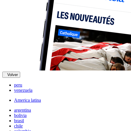
Volver
peru
venezuela
America latina
argentina
bolivia
brasil
chile