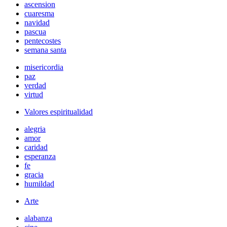
ascension
cuaresma
navidad
pascua
pentecostes
semana santa
misericordia
paz
verdad
virtud
Valores espiritualidad
alegria
amor
caridad
esperanza
fe
gracia
humildad
Arte
alabanza