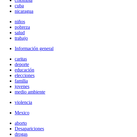
colombia
cuba
nicaragua
niños
pobreza
salud
trabajo
Información general
caritas
deporte
educación
elecciones
familia
jovenes
medio ambiente
violencia
Mexico
aborto
Desapariciones
drogas