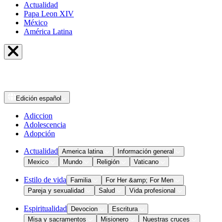
Actualidad
Papa Leon XIV
México
América Latina
Edición
español
Adiccion
Adolescencia
Adopción
Actualidad
America latina
Información general
Mexico
Mundo
Religión
Vaticano
Estilo de vida
Familia
For Her &amp; For Men
Pareja y sexualidad
Salud
Vida profesional
Espiritualidad
Devocion
Escritura
Misa y sacramentos
Misionero
Nuestras cruces