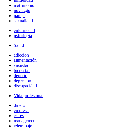
infidelidad
matrimonio
noviazgo
pareja
sexualidad
enfermedad
psicología
Salud
adiccion
alimentación
ansiedad
bienestar
deporte
depresion
discapacidad
Vida profesional
dinero
empresa
estres
management
teletrabajo