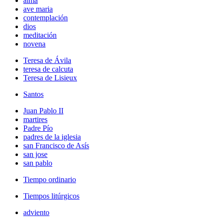
alma
ave maria
contemplación
dios
meditación
novena
Teresa de Ávila
teresa de calcuta
Teresa de Lisieux
Santos
Juan Pablo II
martires
Padre Pío
padres de la iglesia
san Francisco de Asís
san jose
san pablo
Tiempo ordinario
Tiempos litúrgicos
adviento