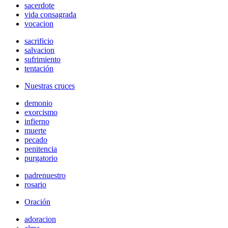
sacerdote
vida consagrada
vocacion
sacrificio
salvacion
sufrimiento
tentación
Nuestras cruces
demonio
exorcismo
infierno
muerte
pecado
penitencia
purgatorio
padrenuestro
rosario
Oración
adoracion