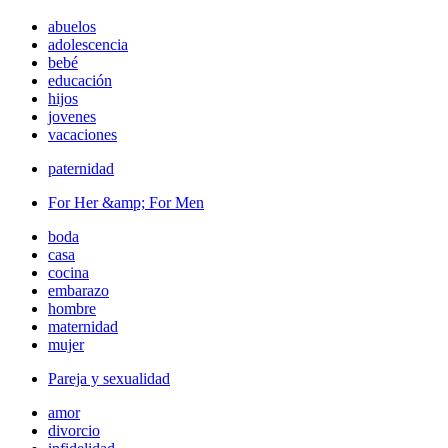
abuelos
adolescencia
bebé
educación
hijos
jovenes
vacaciones
paternidad
For Her &amp; For Men
boda
casa
cocina
embarazo
hombre
maternidad
mujer
Pareja y sexualidad
amor
divorcio