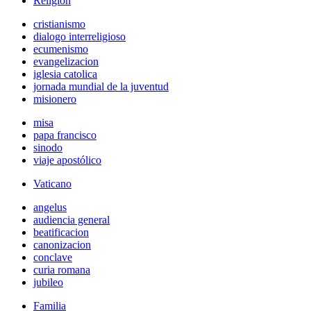
Religión
cristianismo
dialogo interreligioso
ecumenismo
evangelizacion
iglesia catolica
jornada mundial de la juventud
misionero
misa
papa francisco
sinodo
viaje apostólico
Vaticano
angelus
audiencia general
beatificacion
canonizacion
conclave
curia romana
jubileo
Familia