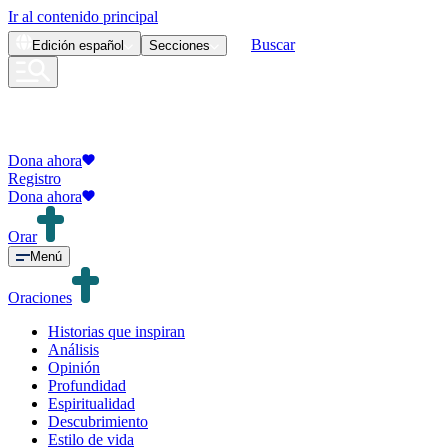
Ir al contenido principal
Buscar
Edición
español
Secciones
Dona ahora
Registro
Dona ahora
Orar
Menú
Oraciones
Historias que inspiran
Análisis
Opinión
Profundidad
Espiritualidad
Descubrimiento
Estilo de vida