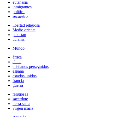
eutanasia
inmigrantes
política
secuestro
libertad religiosa
Medio oriente
pakistan
ucrania
Mundo
áfrica
china
cristianos perseguidos
españa
estados unidos
francia
guerra
religiosas
sacerdote
tierra santa
virgen maria