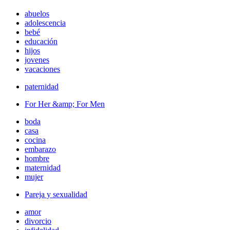
abuelos
adolescencia
bebé
educación
hijos
jovenes
vacaciones
paternidad
For Her &amp; For Men
boda
casa
cocina
embarazo
hombre
maternidad
mujer
Pareja y sexualidad
amor
divorcio