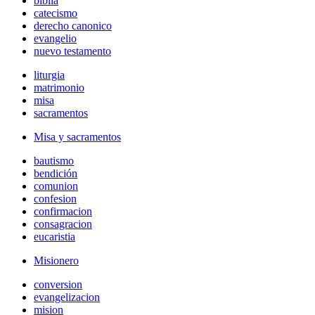
biblia
catecismo
derecho canonico
evangelio
nuevo testamento
liturgia
matrimonio
misa
sacramentos
Misa y sacramentos
bautismo
bendición
comunion
confesion
confirmacion
consagracion
eucaristia
Misionero
conversion
evangelizacion
mision