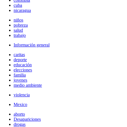
colombia
cuba
nicaragua
niños
pobreza
salud
trabajo
Información general
caritas
deporte
educación
elecciones
familia
jovenes
medio ambiente
violencia
Mexico
aborto
Desapariciones
drogas