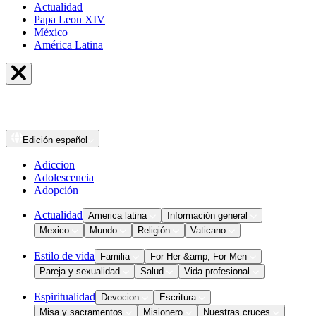
Actualidad
Papa Leon XIV
México
América Latina
Edición
español
Adiccion
Adolescencia
Adopción
Actualidad
America latina
Información general
Mexico
Mundo
Religión
Vaticano
Estilo de vida
Familia
For Her &amp; For Men
Pareja y sexualidad
Salud
Vida profesional
Espiritualidad
Devocion
Escritura
Misa y sacramentos
Misionero
Nuestras cruces