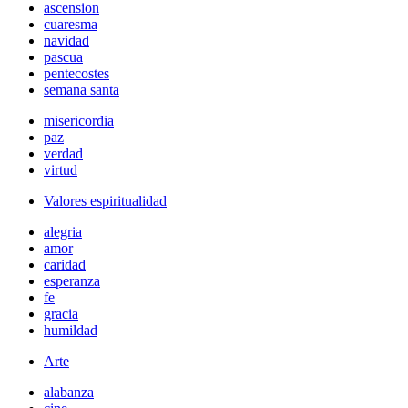
ascension
cuaresma
navidad
pascua
pentecostes
semana santa
misericordia
paz
verdad
virtud
Valores espiritualidad
alegria
amor
caridad
esperanza
fe
gracia
humildad
Arte
alabanza