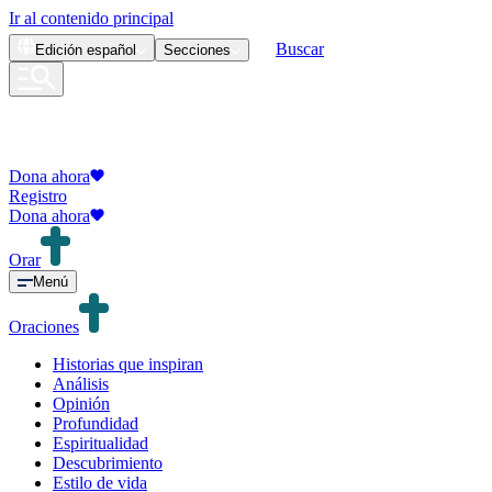
Ir al contenido principal
Buscar
Edición
español
Secciones
Dona ahora
Registro
Dona ahora
Orar
Menú
Oraciones
Historias que inspiran
Análisis
Opinión
Profundidad
Espiritualidad
Descubrimiento
Estilo de vida