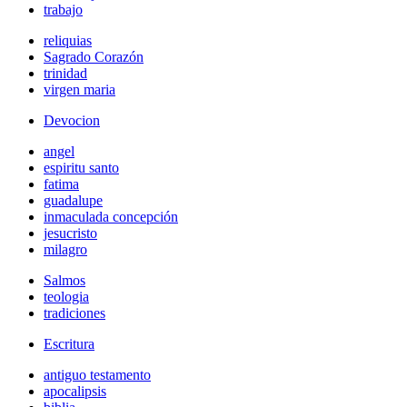
trabajo
reliquias
Sagrado Corazón
trinidad
virgen maria
Devocion
angel
espiritu santo
fatima
guadalupe
inmaculada concepción
jesucristo
milagro
Salmos
teologia
tradiciones
Escritura
antiguo testamento
apocalipsis