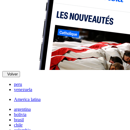
Volver
peru
venezuela
America latina
argentina
bolivia
brasil
chile