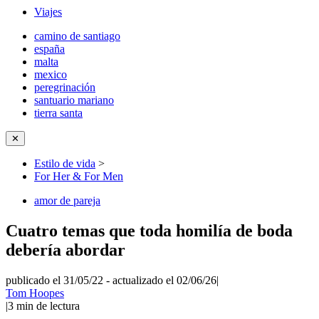
Viajes
camino de santiago
españa
malta
mexico
peregrinación
santuario mariano
tierra santa
✕
Estilo de vida
>
For Her & For Men
amor de pareja
Cuatro temas que toda homilía de boda
debería abordar
publicado el 31/05/22
-
actualizado el 02/06/26
|
Tom Hoopes
|
3
min de lectura