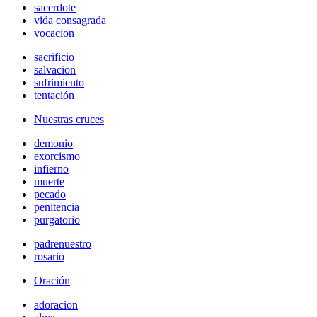
sacerdote
vida consagrada
vocacion
sacrificio
salvacion
sufrimiento
tentación
Nuestras cruces
demonio
exorcismo
infierno
muerte
pecado
penitencia
purgatorio
padrenuestro
rosario
Oración
adoracion