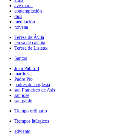
alma
ave maria
contemplación
dios
meditación
novena
Teresa de Ávila
teresa de calcuta
Teresa de Lisieux
Santos
Juan Pablo II
martires
Padre Pío
padres de la iglesia
san Francisco de Asís
san jose
san pablo
Tiempo ordinario
Tiempos litúrgicos
adviento