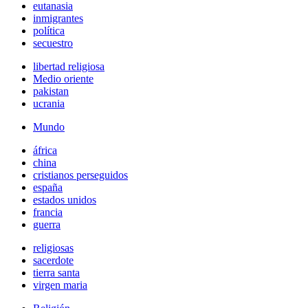
eutanasia
inmigrantes
política
secuestro
libertad religiosa
Medio oriente
pakistan
ucrania
Mundo
áfrica
china
cristianos perseguidos
españa
estados unidos
francia
guerra
religiosas
sacerdote
tierra santa
virgen maria