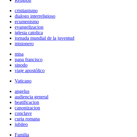
Religión
cristianismo
dialogo interreligioso
ecumenismo
evangelizacion
iglesia catolica
jornada mundial de la juventud
misionero
misa
papa francisco
sinodo
viaje apostólico
Vaticano
angelus
audiencia general
beatificacion
canonizacion
conclave
curia romana
jubileo
Familia