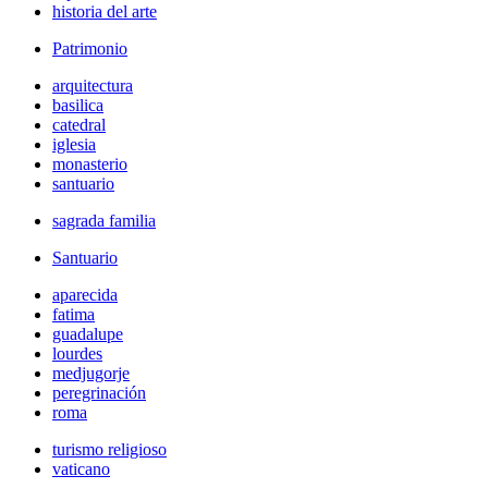
historia del arte
Patrimonio
arquitectura
basilica
catedral
iglesia
monasterio
santuario
sagrada familia
Santuario
aparecida
fatima
guadalupe
lourdes
medjugorje
peregrinación
roma
turismo religioso
vaticano