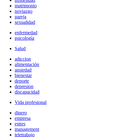
infidelidad
matrimonio
noviazgo
pareja
sexualidad
enfermedad
psicología
Salud
adiccion
alimentación
ansiedad
bienestar
deporte
depresion
discapacidad
Vida profesional
dinero
empresa
estres
management
teletrabajo