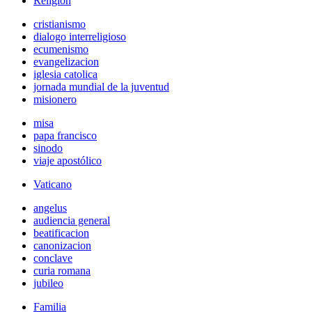
Religión
cristianismo
dialogo interreligioso
ecumenismo
evangelizacion
iglesia catolica
jornada mundial de la juventud
misionero
misa
papa francisco
sinodo
viaje apostólico
Vaticano
angelus
audiencia general
beatificacion
canonizacion
conclave
curia romana
jubileo
Familia