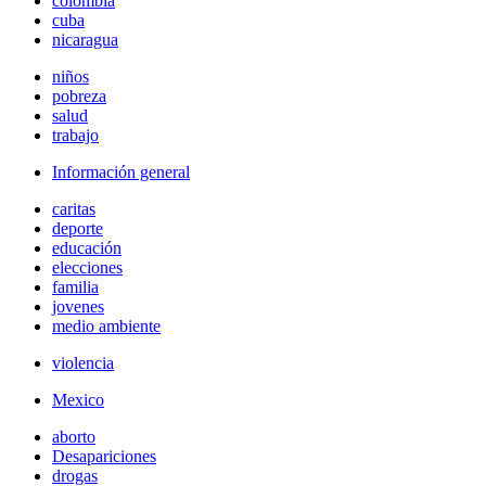
colombia
cuba
nicaragua
niños
pobreza
salud
trabajo
Información general
caritas
deporte
educación
elecciones
familia
jovenes
medio ambiente
violencia
Mexico
aborto
Desapariciones
drogas