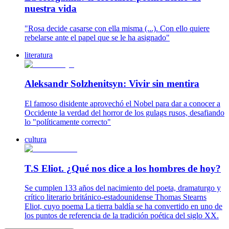
nuestra vida
"Rosa decide casarse con ella misma (...). Con ello quiere
rebelarse ante el papel que se le ha asignado"
literatura
Aleksandr Solzhenitsyn: Vivir sin mentira
El famoso disidente aprovechó el Nobel para dar a conocer a
Occidente la verdad del horror de los gulags rusos, desafiando
lo "políticamente correcto"
cultura
T.S Eliot. ¿Qué nos dice a los hombres de hoy?
Se cumplen 133 años del nacimiento del poeta, dramaturgo y
crítico literario británico-estadounidense Thomas Stearns
Eliot, cuyo poema La tierra baldía se ha convertido en uno de
los puntos de referencia de la tradición poética del siglo XX.