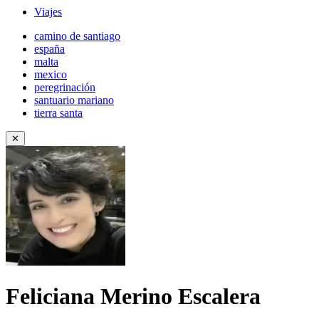
Viajes
camino de santiago
españa
malta
mexico
peregrinación
santuario mariano
tierra santa
✕
Feliciana Merino Escalera