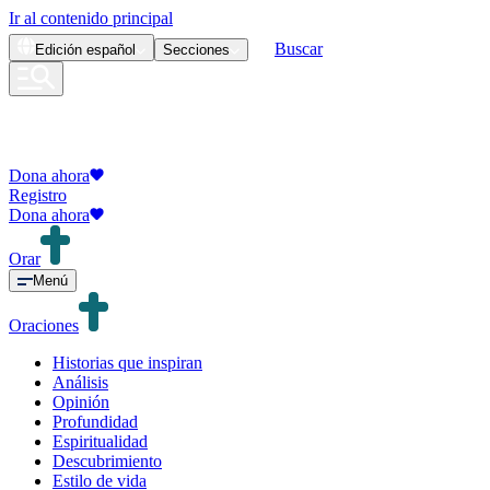
Ir al contenido principal
Buscar
Edición
español
Secciones
Dona ahora
Registro
Dona ahora
Orar
Menú
Oraciones
Historias que inspiran
Análisis
Opinión
Profundidad
Espiritualidad
Descubrimiento
Estilo de vida