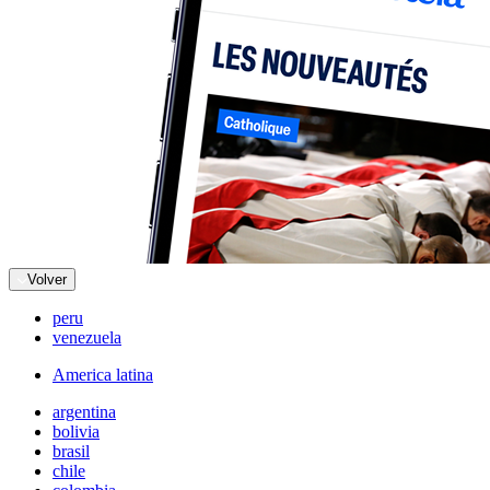
Volver
peru
venezuela
America latina
argentina
bolivia
brasil
chile