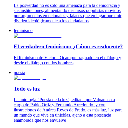
La posverdad no es solo una amenaza para la democracia y
sus instituciones, alimentando discursos populistas movidos
por argumentos emocionales y falaces que en lugar que unir
dividen ideológicamente a los ciudadanos
feminismo
El verdadero feminismo: ¿Cómo es realmente?
El feminismo de Victoria Ocampo: fraguado en el diálogo y
desde el diálogo con los hombres
poesía
Todo es luz
La antología "Poesía de la luz", editada por Valparaíso a
cargo de Pablo Ortiz y Fernando Arredondo, y con
ilustraciones de Andrea Reyes de Prado, es más luz, luz para
un mundo que vive en tinieblas, ajeno a esta presencia
enamorada que nos envuelve