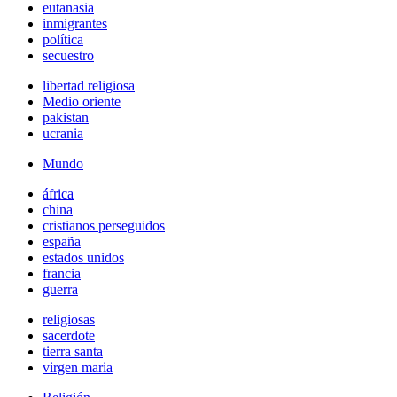
eutanasia
inmigrantes
política
secuestro
libertad religiosa
Medio oriente
pakistan
ucrania
Mundo
áfrica
china
cristianos perseguidos
españa
estados unidos
francia
guerra
religiosas
sacerdote
tierra santa
virgen maria