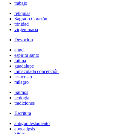
trabajo
reliquias
Sagrado Corazón
trinidad
virgen maria
Devocion
angel
espiritu santo
fatima
guadalupe
inmaculada concepción
jesucristo
milagro
Salmos
teologia
tradiciones
Escritura
antiguo testamento
apocalipsis