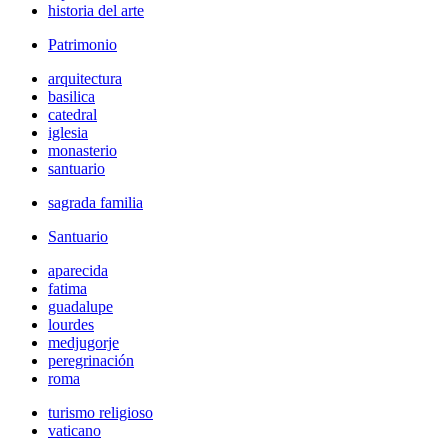
historia del arte
Patrimonio
arquitectura
basilica
catedral
iglesia
monasterio
santuario
sagrada familia
Santuario
aparecida
fatima
guadalupe
lourdes
medjugorje
peregrinación
roma
turismo religioso
vaticano