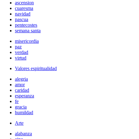
ascension
cuaresma
navidad
pascua
pentecostes
semana santa
misericordia
paz
verdad
virtud
Valores espiritualidad
alegria
amor
caridad
esperanza
fe
gracia
humildad
Arte
alabanza