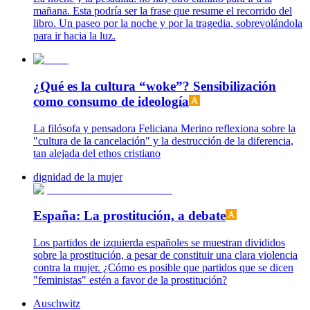
mañana. Esta podría ser la frase que resume el recorrido del
libro. Un paseo por la noche y por la tragedia, sobrevolándola
para ir hacia la luz.
¿Qué es la cultura “woke”? Sensibilización
como consumo de ideología
La filósofa y pensadora Feliciana Merino reflexiona sobre la
"cultura de la cancelación" y la destrucción de la diferencia,
tan alejada del ethos cristiano
dignidad de la mujer
España: La prostitución, a debate
Los partidos de izquierda españoles se muestran divididos
sobre la prostitución, a pesar de constituir una clara violencia
contra la mujer. ¿Cómo es posible que partidos que se dicen
"feministas" estén a favor de la prostitución?
Auschwitz