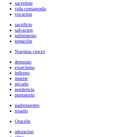
sacerdote
vida consagrada
vocacion
sacrificio
salvacion
sufrimiento
tentación
Nuestras cruces
demonio
exorcismo
infierno
muerte
pecado
penitencia
purgatorio
padrenuestro
rosario
Oración
adoracion