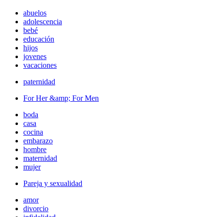
abuelos
adolescencia
bebé
educación
hijos
jovenes
vacaciones
paternidad
For Her &amp; For Men
boda
casa
cocina
embarazo
hombre
maternidad
mujer
Pareja y sexualidad
amor
divorcio