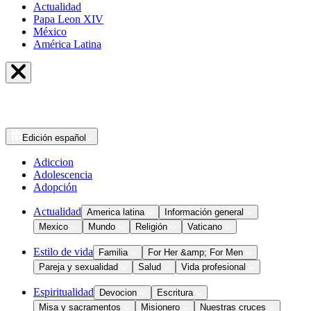
Actualidad
Papa Leon XIV
México
América Latina
Edición
español
Adiccion
Adolescencia
Adopción
Actualidad
America latina
Información general
Mexico
Mundo
Religión
Vaticano
Estilo de vida
Familia
For Her &amp; For Men
Pareja y sexualidad
Salud
Vida profesional
Espiritualidad
Devocion
Escritura
Misa y sacramentos
Misionero
Nuestras cruces