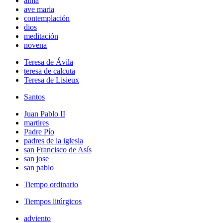
alma
ave maria
contemplación
dios
meditación
novena
Teresa de Ávila
teresa de calcuta
Teresa de Lisieux
Santos
Juan Pablo II
martires
Padre Pío
padres de la iglesia
san Francisco de Asís
san jose
san pablo
Tiempo ordinario
Tiempos litúrgicos
adviento