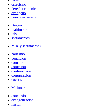
biblia
catecismo
derecho canonico
evangelio
nuevo testamento
liturgia
matrimonio
misa
sacramentos
Misa y sacramentos
bautismo
bendición
comunion
confesion
confirmacion
consagracion
eucaristia
Misionero
conversion
evangelizacion
mision