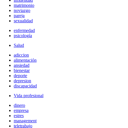
infidelidad
matrimonio
noviazgo
pareja
sexualidad
enfermedad
psicología
Salud
adiccion
alimentación
ansiedad
bienestar
deporte
depresion
discapacidad
Vida profesional
dinero
empresa
estres
management
teletrabajo