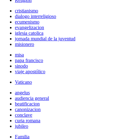
Religión
cristianismo
dialogo interreligioso
ecumenismo
evangelizacion
iglesia catolica
jornada mundial de la juventud
misionero
misa
papa francisco
sinodo
viaje apostólico
Vaticano
angelus
audiencia general
beatificacion
canonizacion
conclave
curia romana
jubileo
Familia