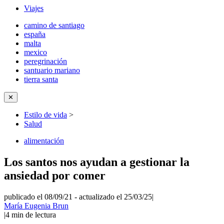
Viajes
camino de santiago
españa
malta
mexico
peregrinación
santuario mariano
tierra santa
✕
Estilo de vida
>
Salud
alimentación
Los santos nos ayudan a gestionar la
ansiedad por comer
publicado el 08/09/21
-
actualizado el 25/03/25
|
María Eugenia Brun
|
4
min de lectura