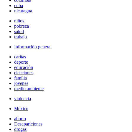
colombia
cuba
nicaragua
niños
pobreza
salud
trabajo
Información general
caritas
deporte
educación
elecciones
familia
jovenes
medio ambiente
violencia
Mexico
aborto
Desapariciones
drogas