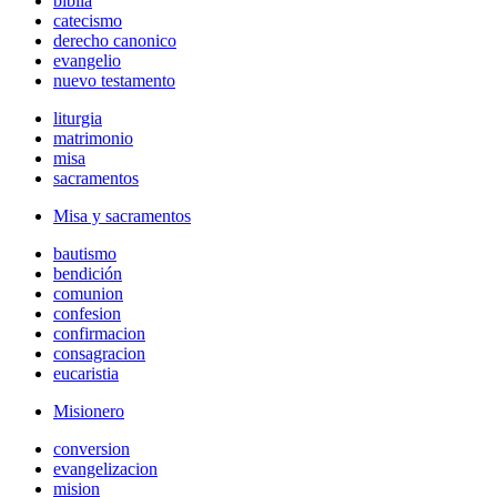
biblia
catecismo
derecho canonico
evangelio
nuevo testamento
liturgia
matrimonio
misa
sacramentos
Misa y sacramentos
bautismo
bendición
comunion
confesion
confirmacion
consagracion
eucaristia
Misionero
conversion
evangelizacion
mision