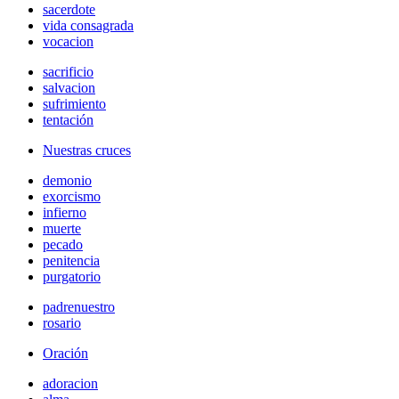
sacerdote
vida consagrada
vocacion
sacrificio
salvacion
sufrimiento
tentación
Nuestras cruces
demonio
exorcismo
infierno
muerte
pecado
penitencia
purgatorio
padrenuestro
rosario
Oración
adoracion