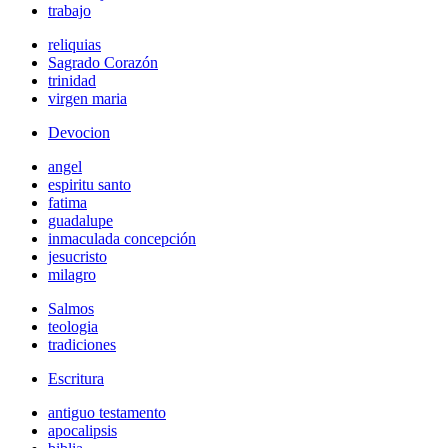
trabajo
reliquias
Sagrado Corazón
trinidad
virgen maria
Devocion
angel
espiritu santo
fatima
guadalupe
inmaculada concepción
jesucristo
milagro
Salmos
teologia
tradiciones
Escritura
antiguo testamento
apocalipsis