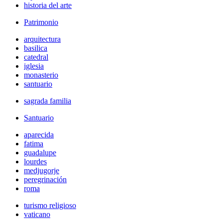
historia del arte
Patrimonio
arquitectura
basilica
catedral
iglesia
monasterio
santuario
sagrada familia
Santuario
aparecida
fatima
guadalupe
lourdes
medjugorje
peregrinación
roma
turismo religioso
vaticano