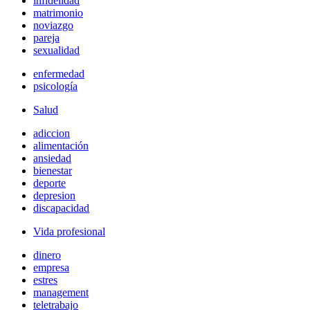
infidelidad
matrimonio
noviazgo
pareja
sexualidad
enfermedad
psicología
Salud
adiccion
alimentación
ansiedad
bienestar
deporte
depresion
discapacidad
Vida profesional
dinero
empresa
estres
management
teletrabajo