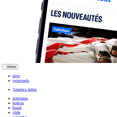
Volver
peru
venezuela
America latina
argentina
bolivia
brasil
chile