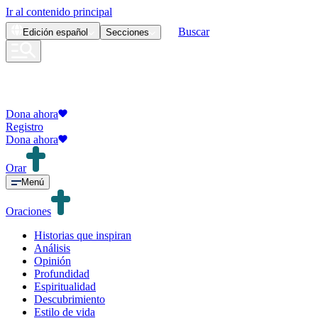
Ir al contenido principal
Buscar
Edición
español
Secciones
Dona ahora
Registro
Dona ahora
Orar
Menú
Oraciones
Historias que inspiran
Análisis
Opinión
Profundidad
Espiritualidad
Descubrimiento
Estilo de vida