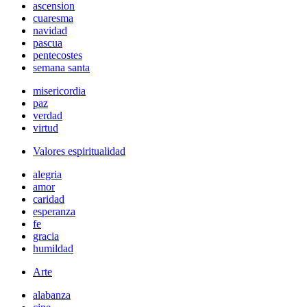
ascension
cuaresma
navidad
pascua
pentecostes
semana santa
misericordia
paz
verdad
virtud
Valores espiritualidad
alegria
amor
caridad
esperanza
fe
gracia
humildad
Arte
alabanza