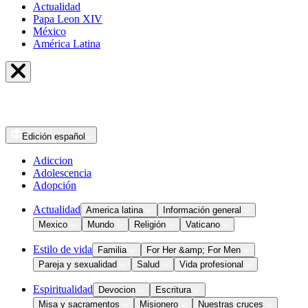
Actualidad
Papa Leon XIV
México
América Latina
Edición
español
Adiccion
Adolescencia
Adopción
Actualidad
America latina
Información general
Mexico
Mundo
Religión
Vaticano
Estilo de vida
Familia
For Her &amp; For Men
Pareja y sexualidad
Salud
Vida profesional
Espiritualidad
Devocion
Escritura
Misa y sacramentos
Misionero
Nuestras cruces