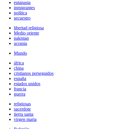
eutanasia
inmigrantes
política
secuestro
libertad religiosa
Medio oriente
pakistan
ucrania
Mundo
áfrica
china
cristianos perseguidos
españa
estados unidos
francia
guerra
religiosas
sacerdote
tierra santa
virgen maria