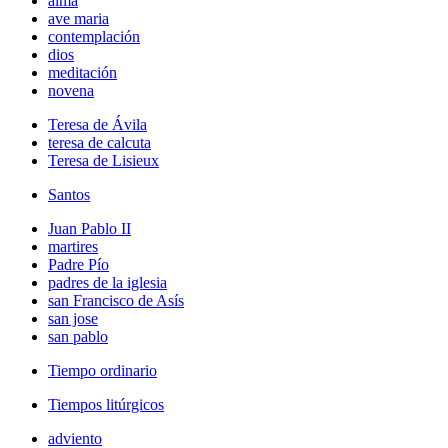
alma
ave maria
contemplación
dios
meditación
novena
Teresa de Ávila
teresa de calcuta
Teresa de Lisieux
Santos
Juan Pablo II
martires
Padre Pío
padres de la iglesia
san Francisco de Asís
san jose
san pablo
Tiempo ordinario
Tiempos litúrgicos
adviento