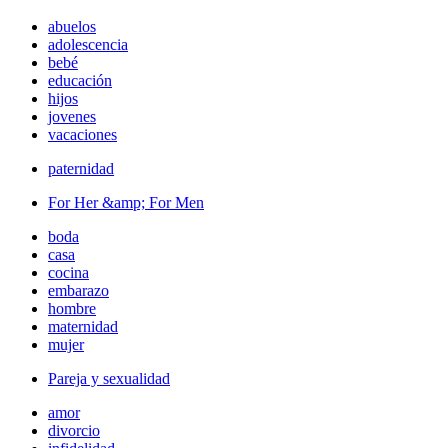
abuelos
adolescencia
bebé
educación
hijos
jovenes
vacaciones
paternidad
For Her &amp; For Men
boda
casa
cocina
embarazo
hombre
maternidad
mujer
Pareja y sexualidad
amor
divorcio