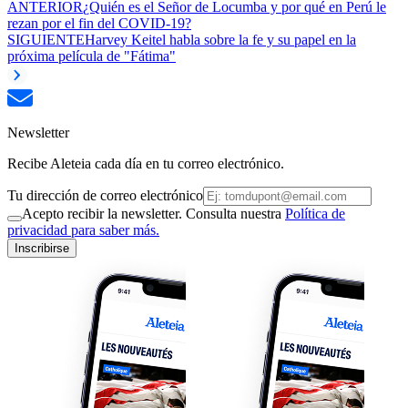
ANTERIOR
¿Quién es el Señor de Locumba y por qué en Perú le
rezan por el fin del COVID-19?
SIGUIENTE
Harvey Keitel habla sobre la fe y su papel en la
próxima película de "Fátima"
Newsletter
Recibe Aleteia cada día en tu correo electrónico.
Tu dirección de correo electrónico
Acepto recibir la newsletter. Consulta nuestra
Política de
privacidad para saber más.
Inscribirse