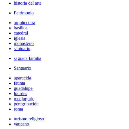
historia del arte
Patrimonio
arquitectura
basilica
catedral
iglesia
monasterio
santuario
sagrada familia
Santuario
aparecida
fatima
guadalupe
lourdes
medjugorje
peregrinación
roma
turismo religioso
vaticano