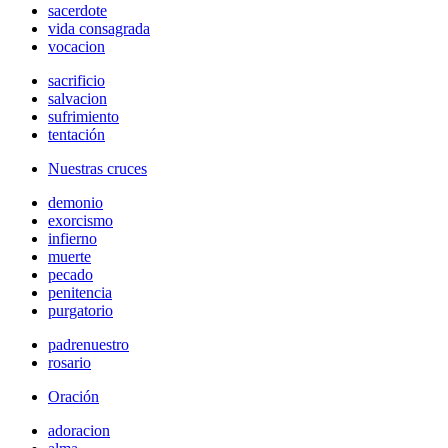
sacerdote
vida consagrada
vocacion
sacrificio
salvacion
sufrimiento
tentación
Nuestras cruces
demonio
exorcismo
infierno
muerte
pecado
penitencia
purgatorio
padrenuestro
rosario
Oración
adoracion