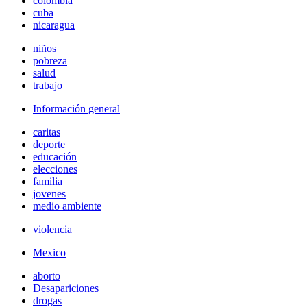
colombia
cuba
nicaragua
niños
pobreza
salud
trabajo
Información general
caritas
deporte
educación
elecciones
familia
jovenes
medio ambiente
violencia
Mexico
aborto
Desapariciones
drogas