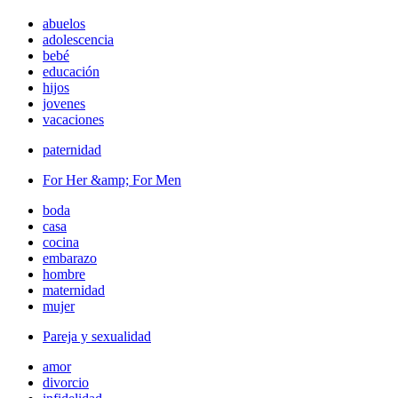
abuelos
adolescencia
bebé
educación
hijos
jovenes
vacaciones
paternidad
For Her &amp; For Men
boda
casa
cocina
embarazo
hombre
maternidad
mujer
Pareja y sexualidad
amor
divorcio