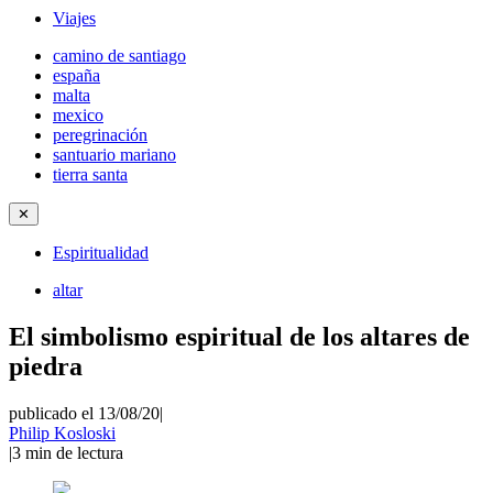
Viajes
camino de santiago
españa
malta
mexico
peregrinación
santuario mariano
tierra santa
✕
Espiritualidad
altar
El simbolismo espiritual de los altares de
piedra
publicado el 13/08/20
|
Philip Kosloski
|
3
min de lectura