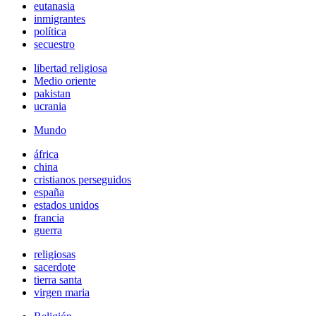
eutanasia
inmigrantes
política
secuestro
libertad religiosa
Medio oriente
pakistan
ucrania
Mundo
áfrica
china
cristianos perseguidos
españa
estados unidos
francia
guerra
religiosas
sacerdote
tierra santa
virgen maria