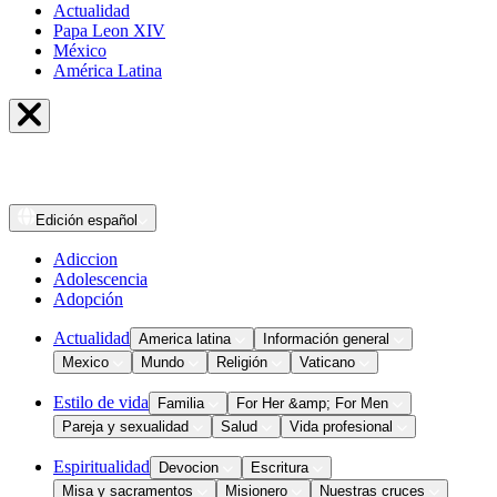
Actualidad
Papa Leon XIV
México
América Latina
Edición
español
Adiccion
Adolescencia
Adopción
Actualidad
America latina
Información general
Mexico
Mundo
Religión
Vaticano
Estilo de vida
Familia
For Her &amp; For Men
Pareja y sexualidad
Salud
Vida profesional
Espiritualidad
Devocion
Escritura
Misa y sacramentos
Misionero
Nuestras cruces