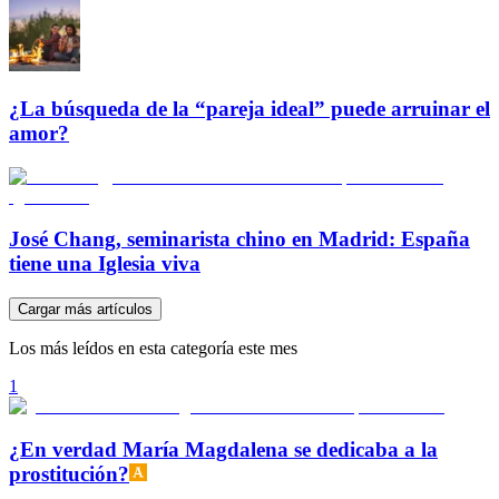
¿La búsqueda de la “pareja ideal” puede arruinar el
amor?
José Chang, seminarista chino en Madrid: España
tiene una Iglesia viva
Cargar más artículos
Los más leídos en esta categoría este mes
1
¿En verdad María Magdalena se dedicaba a la
prostitución?