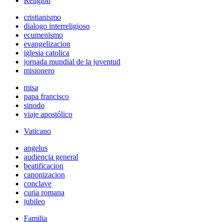
Religión
cristianismo
dialogo interreligioso
ecumenismo
evangelizacion
iglesia catolica
jornada mundial de la juventud
misionero
misa
papa francisco
sinodo
viaje apostólico
Vaticano
angelus
audiencia general
beatificacion
canonizacion
conclave
curia romana
jubileo
Familia