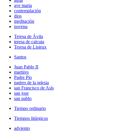
alma
ave maria
contemplación
dios
meditación
novena
Teresa de Ávila
teresa de calcuta
Teresa de Lisieux
Santos
Juan Pablo II
martires
Padre Pío
padres de la iglesia
san Francisco de Asís
san jose
san pablo
Tiempo ordinario
Tiempos litúrgicos
adviento