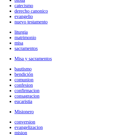
biblia
catecismo
derecho canonico
evangelio
nuevo testamento
liturgia
matrimonio
misa
sacramentos
Misa y sacramentos
bautismo
bendición
comunion
confesion
confirmacion
consagracion
eucaristia
Misionero
conversion
evangelizacion
mision