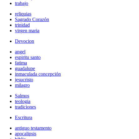
trabajo
reliquias
Sagrado Corazón
trinidad
virgen maria
Devocion
angel
espiritu santo
fatima
guadalupe
inmaculada concepción
jesucristo
milagro
Salmos
teologia
tradiciones
Escritura
antiguo testamento
apocalipsis