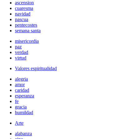
ascension
cuaresma
navidad
pascua
pentecostes
semana santa
misericordia
paz
verdad
virtud
Valores espiritualidad
alegria
amor
caridad
esperanza
fe
gracia
humildad
Arte
alabanza