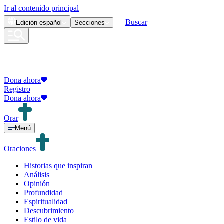
Ir al contenido principal
Buscar
Edición
español
Secciones
Dona ahora
Registro
Dona ahora
Orar
Menú
Oraciones
Historias que inspiran
Análisis
Opinión
Profundidad
Espiritualidad
Descubrimiento
Estilo de vida