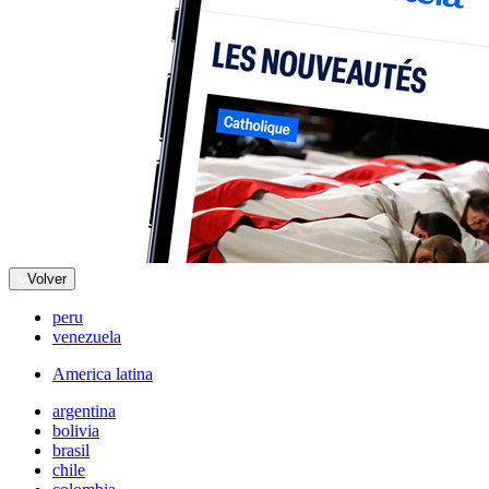
Volver
peru
venezuela
America latina
argentina
bolivia
brasil
chile