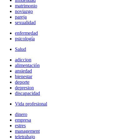
infidelidad
matrimonio
noviazgo
pareja
sexualidad
enfermedad
psicología
Salud
adiccion
alimentación
ansiedad
bienestar
deporte
depresion
discapacidad
Vida profesional
dinero
empresa
estres
management
teletrabajo