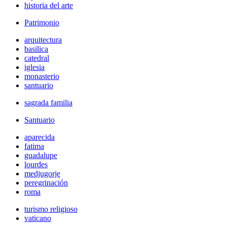
historia del arte
Patrimonio
arquitectura
basilica
catedral
iglesia
monasterio
santuario
sagrada familia
Santuario
aparecida
fatima
guadalupe
lourdes
medjugorje
peregrinación
roma
turismo religioso
vaticano