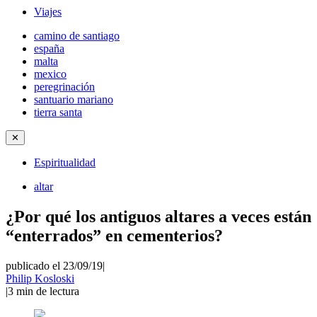
Viajes
camino de santiago
españa
malta
mexico
peregrinación
santuario mariano
tierra santa
✕
Espiritualidad
altar
¿Por qué los antiguos altares a veces están
“enterrados” en cementerios?
publicado el 23/09/19
|
Philip Kosloski
|
3
min de lectura