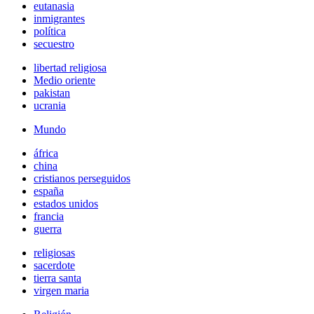
eutanasia
inmigrantes
política
secuestro
libertad religiosa
Medio oriente
pakistan
ucrania
Mundo
áfrica
china
cristianos perseguidos
españa
estados unidos
francia
guerra
religiosas
sacerdote
tierra santa
virgen maria