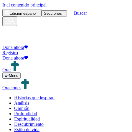
Ir al contenido principal
Buscar
Edición
español
Secciones
Dona ahora
Registro
Dona ahora
Orar
Menú
Oraciones
Historias que inspiran
Análisis
Opinión
Profundidad
Espiritualidad
Descubrimiento
Estilo de vida