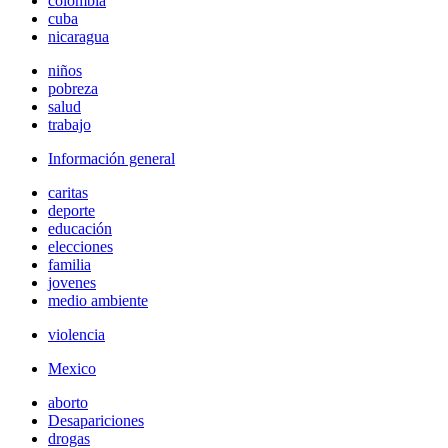
colombia
cuba
nicaragua
niños
pobreza
salud
trabajo
Información general
caritas
deporte
educación
elecciones
familia
jovenes
medio ambiente
violencia
Mexico
aborto
Desapariciones
drogas