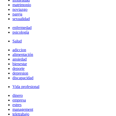
infidelidad
matrimonio
noviazgo
pareja
sexualidad
enfermedad
psicología
Salud
adiccion
alimentación
ansiedad
bienestar
deporte
depresion
discapacidad
Vida profesional
dinero
empresa
estres
management
teletrabajo