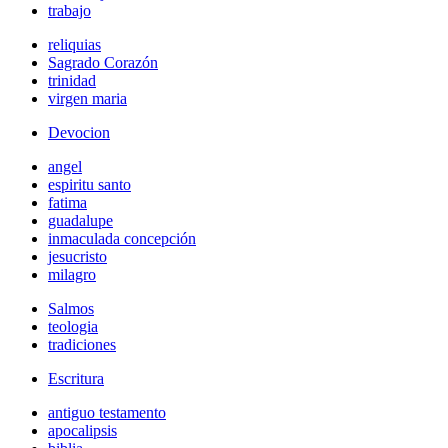
trabajo
reliquias
Sagrado Corazón
trinidad
virgen maria
Devocion
angel
espiritu santo
fatima
guadalupe
inmaculada concepción
jesucristo
milagro
Salmos
teologia
tradiciones
Escritura
antiguo testamento
apocalipsis