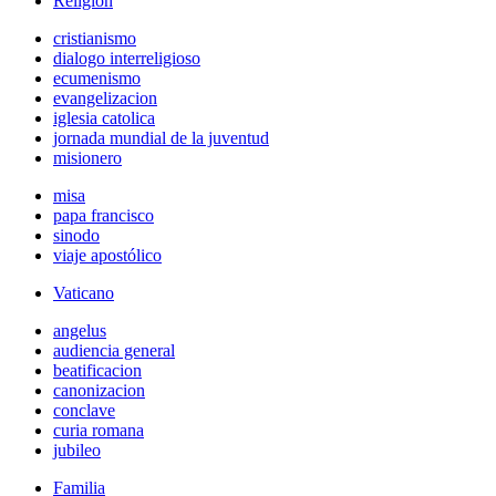
Religión
cristianismo
dialogo interreligioso
ecumenismo
evangelizacion
iglesia catolica
jornada mundial de la juventud
misionero
misa
papa francisco
sinodo
viaje apostólico
Vaticano
angelus
audiencia general
beatificacion
canonizacion
conclave
curia romana
jubileo
Familia