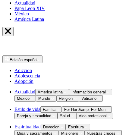
Actualidad
Papa Leon XIV
México
América Latina
Edición
español
Adiccion
Adolescencia
Adopción
Actualidad
America latina
Información general
Mexico
Mundo
Religión
Vaticano
Estilo de vida
Familia
For Her &amp; For Men
Pareja y sexualidad
Salud
Vida profesional
Espiritualidad
Devocion
Escritura
Misa y sacramentos
Misionero
Nuestras cruces