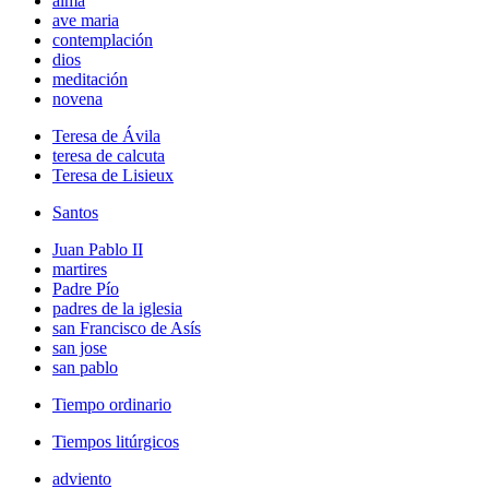
alma
ave maria
contemplación
dios
meditación
novena
Teresa de Ávila
teresa de calcuta
Teresa de Lisieux
Santos
Juan Pablo II
martires
Padre Pío
padres de la iglesia
san Francisco de Asís
san jose
san pablo
Tiempo ordinario
Tiempos litúrgicos
adviento