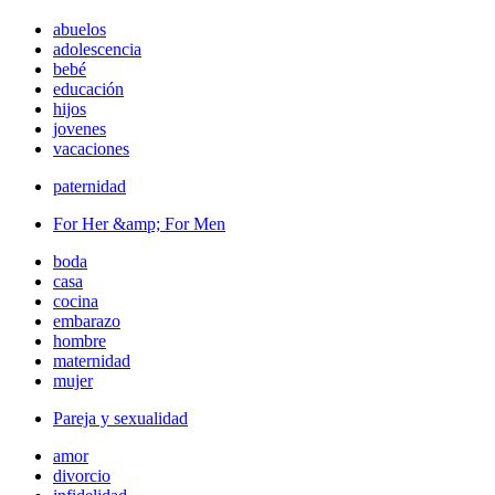
abuelos
adolescencia
bebé
educación
hijos
jovenes
vacaciones
paternidad
For Her &amp; For Men
boda
casa
cocina
embarazo
hombre
maternidad
mujer
Pareja y sexualidad
amor
divorcio