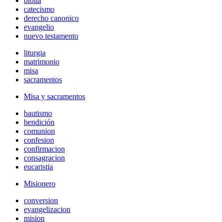
biblia
catecismo
derecho canonico
evangelio
nuevo testamento
liturgia
matrimonio
misa
sacramentos
Misa y sacramentos
bautismo
bendición
comunion
confesion
confirmacion
consagracion
eucaristia
Misionero
conversion
evangelizacion
mision