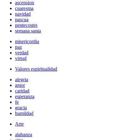
ascension
cuaresma
navidad
pascua
pentecostes
semana santa
misericordia
paz
verdad
virtud
Valores espiritualidad
alegria
amor
caridad
esperanza
fe
gracia
humildad
Arte
alabanza