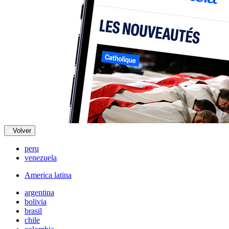
Volver
peru
venezuela
America latina
argentina
bolivia
brasil
chile