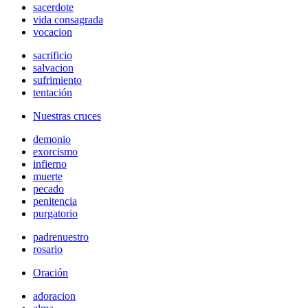
sacerdote
vida consagrada
vocacion
sacrificio
salvacion
sufrimiento
tentación
Nuestras cruces
demonio
exorcismo
infierno
muerte
pecado
penitencia
purgatorio
padrenuestro
rosario
Oración
adoracion