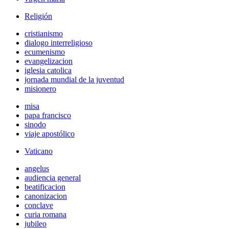
Religión
cristianismo
dialogo interreligioso
ecumenismo
evangelizacion
iglesia catolica
jornada mundial de la juventud
misionero
misa
papa francisco
sinodo
viaje apostólico
Vaticano
angelus
audiencia general
beatificacion
canonizacion
conclave
curia romana
jubileo