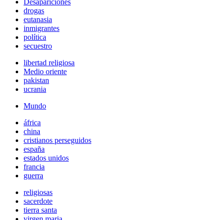
Desapariciones
drogas
eutanasia
inmigrantes
política
secuestro
libertad religiosa
Medio oriente
pakistan
ucrania
Mundo
áfrica
china
cristianos perseguidos
españa
estados unidos
francia
guerra
religiosas
sacerdote
tierra santa
virgen maria