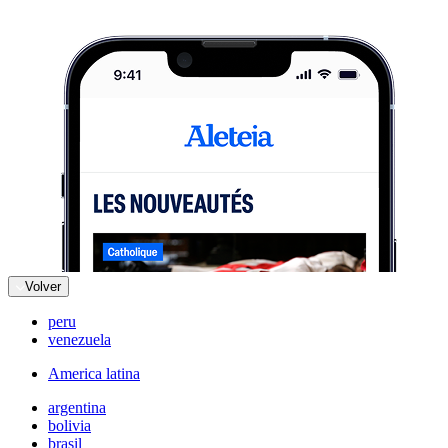
Volver
peru
venezuela
America latina
argentina
bolivia
brasil