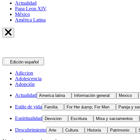
Actualidad
Papa Leon XIV
México
América Latina
Edición
español
Adiccion
Adolescencia
Adopción
Actualidad
America latina
Información general
Mexico
Estilo de vida
Familia
For Her &amp; For Men
Pareja y se
Espiritualidad
Devocion
Escritura
Misa y sacramentos
Descubrimiento
Arte
Cultura
Historia
Patrimonio