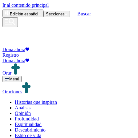
Ir al contenido principal
Buscar
Edición
español
Secciones
Dona ahora
Registro
Dona ahora
Orar
Menú
Oraciones
Historias que inspiran
Análisis
Opinión
Profundidad
Espiritualidad
Descubrimiento
Estilo de vida