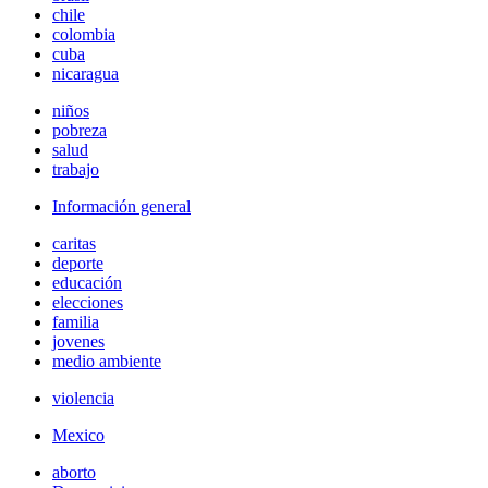
chile
colombia
cuba
nicaragua
niños
pobreza
salud
trabajo
Información general
caritas
deporte
educación
elecciones
familia
jovenes
medio ambiente
violencia
Mexico
aborto