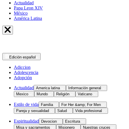
Actualidad
Papa Leon XIV
México
América Latina
Edición
español
Adiccion
Adolescencia
Adopción
Actualidad
America latina
Información general
Mexico
Mundo
Religión
Vaticano
Estilo de vida
Familia
For Her &amp; For Men
Pareja y sexualidad
Salud
Vida profesional
Espiritualidad
Devocion
Escritura
Misa y sacramentos
Misionero
Nuestras cruces