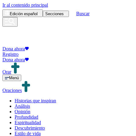
Ir al contenido principal
Buscar
Edición
español
Secciones
Dona ahora
Registro
Dona ahora
Orar
Menú
Oraciones
Historias que inspiran
Análisis
Opinión
Profundidad
Espiritualidad
Descubrimiento
Estilo de vida