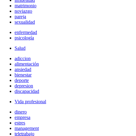
infidelidad
matrimonio
noviazgo
pareja
sexualidad
enfermedad
psicología
Salud
adiccion
alimentación
ansiedad
bienestar
deporte
depresion
discapacidad
Vida profesional
dinero
empresa
estres
management
teletrabajo