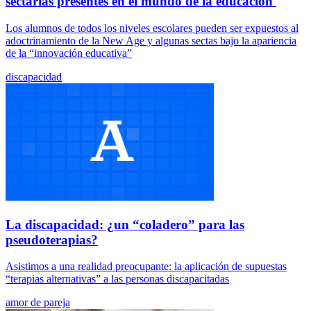
sectarias presentes en el mundo de la educación
Los alumnos de todos los niveles escolares pueden ser expuestos al
adoctrinamiento de la New Age y algunas sectas bajo la apariencia
de la “innovación educativa”
discapacidad
La discapacidad: ¿un “coladero” para las
pseudoterapias?
Asistimos a una realidad preocupante: la aplicación de supuestas
“terapias alternativas” a las personas discapacitadas
amor de pareja