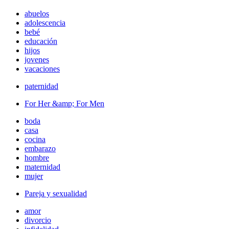
abuelos
adolescencia
bebé
educación
hijos
jovenes
vacaciones
paternidad
For Her &amp; For Men
boda
casa
cocina
embarazo
hombre
maternidad
mujer
Pareja y sexualidad
amor
divorcio