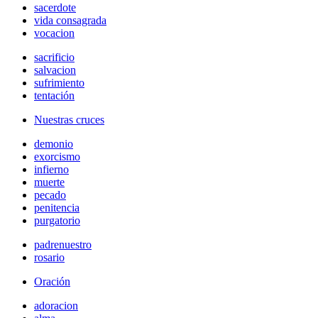
sacerdote
vida consagrada
vocacion
sacrificio
salvacion
sufrimiento
tentación
Nuestras cruces
demonio
exorcismo
infierno
muerte
pecado
penitencia
purgatorio
padrenuestro
rosario
Oración
adoracion