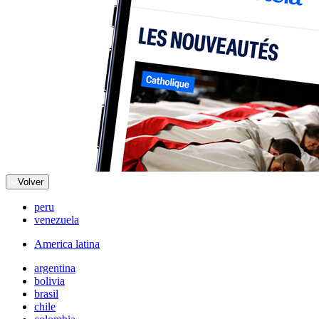
Volver
peru
venezuela
America latina
argentina
bolivia
brasil
chile