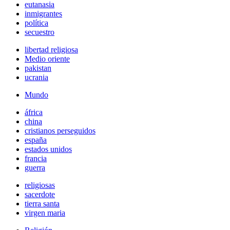
eutanasia
inmigrantes
política
secuestro
libertad religiosa
Medio oriente
pakistan
ucrania
Mundo
áfrica
china
cristianos perseguidos
españa
estados unidos
francia
guerra
religiosas
sacerdote
tierra santa
virgen maria