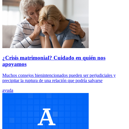
¿Crisis matrimonial? Cuidado en quién nos
apoyamos
Muchos consejos bienintencionados pueden ser perjudiciales y
precipitar la ruptura de una relación que podría salvarse
ayuda