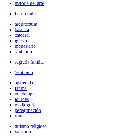
historia del arte
Patrimonio
arquitectura
basilica
catedral
iglesia
monasterio
santuario
sagrada familia
Santuario
aparecida
fatima
guadalupe
lourdes
medjugorje
peregrinación
roma
turismo religioso
vaticano