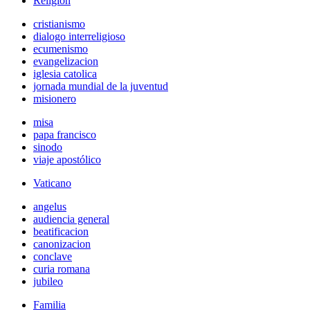
Religión
cristianismo
dialogo interreligioso
ecumenismo
evangelizacion
iglesia catolica
jornada mundial de la juventud
misionero
misa
papa francisco
sinodo
viaje apostólico
Vaticano
angelus
audiencia general
beatificacion
canonizacion
conclave
curia romana
jubileo
Familia