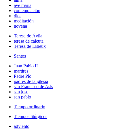
alma
ave maria
contemplación
dios
meditación
novena
Teresa de Ávila
teresa de calcuta
Teresa de Lisieux
Santos
Juan Pablo II
martires
Padre Pío
padres de la iglesia
san Francisco de Asís
san jose
san pablo
Tiempo ordinario
Tiempos litúrgicos
adviento