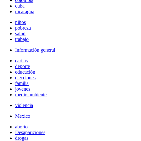
colombia
cuba
nicaragua
niños
pobreza
salud
trabajo
Información general
caritas
deporte
educación
elecciones
familia
jovenes
medio ambiente
violencia
Mexico
aborto
Desapariciones
drogas