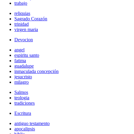
trabajo
reliquias
Sagrado Corazón
trinidad
virgen maria
Devocion
angel
espiritu santo
fatima
guadalupe
inmaculada concepción
jesucristo
milagro
Salmos
teologia
tradiciones
Escritura
antiguo testamento
apocalipsis