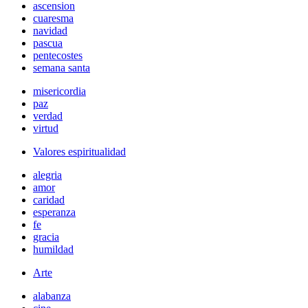
ascension
cuaresma
navidad
pascua
pentecostes
semana santa
misericordia
paz
verdad
virtud
Valores espiritualidad
alegria
amor
caridad
esperanza
fe
gracia
humildad
Arte
alabanza