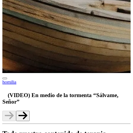
homilia
v
(VIDEO) En medio de la tormenta “Sálvame,
Señor”