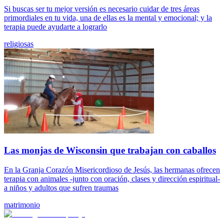
Si buscas ser tu mejor versión es necesario cuidar de tres áreas
primordiales en tu vida, una de ellas es la mental y emocional; y la
terapia puede ayudarte a lograrlo
religiosas
Las monjas de Wisconsin que trabajan con caballos
En la Granja Corazón Misericordioso de Jesús, las hermanas ofrecen
terapia con animales -junto con oración, clases y dirección espiritual-
a niños y adultos que sufren traumas
matrimonio