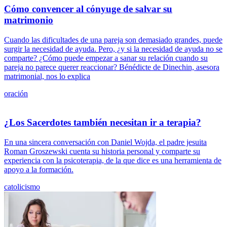
Cómo convencer al cónyuge de salvar su
matrimonio
Cuando las dificultades de una pareja son demasiado grandes, puede
surgir la necesidad de ayuda. Pero, ¿y si la necesidad de ayuda no se
comparte? ¿Cómo puede empezar a sanar su relación cuando su
pareja no parece querer reaccionar? Bénédicte de Dinechin, asesora
matrimonial, nos lo explica
oración
¿Los Sacerdotes también necesitan ir a terapia?
En una sincera conversación con Daniel Wojda, el padre jesuita
Roman Groszewski cuenta su historia personal y comparte su
experiencia con la psicoterapia, de la que dice es una herramienta de
apoyo a la formación.
catolicismo