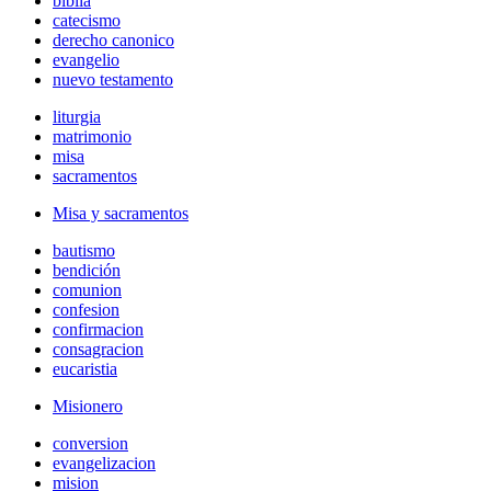
biblia
catecismo
derecho canonico
evangelio
nuevo testamento
liturgia
matrimonio
misa
sacramentos
Misa y sacramentos
bautismo
bendición
comunion
confesion
confirmacion
consagracion
eucaristia
Misionero
conversion
evangelizacion
mision