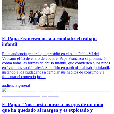
El Papa Francisco insta a combatir el trabajo
infantil
En la audiencia general que presidió en el Aula Pablo VI del
Vaticano el 15 de enero de 2025, el Papa Francisco se pronunció
contra todas las formas de abuso infantil, que convierten a los niños
en "víctimas sacrificiales". Se refirió en particular al trabajo infantil,
instando a los ciudadanos a cambiar sus hábitos de consumo y a
fomentar el comercio justo.
audiencia general
El Papa: “Nos cuesta mirar a los ojos de un niño
que ha quedado al margen y es explotado y