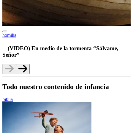
homilia
v
(VIDEO) En medio de la tormenta “Sálvame,
Señor”
Todo nuestro contenido de infancia
biblia