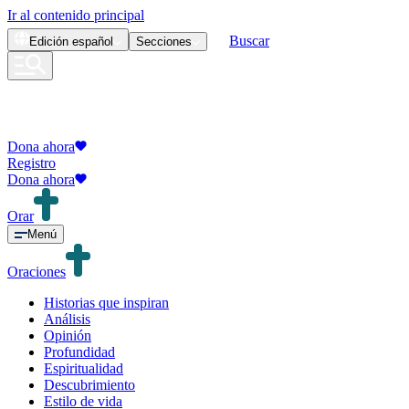
Ir al contenido principal
Buscar
Edición
español
Secciones
Dona ahora
Registro
Dona ahora
Orar
Menú
Oraciones
Historias que inspiran
Análisis
Opinión
Profundidad
Espiritualidad
Descubrimiento
Estilo de vida