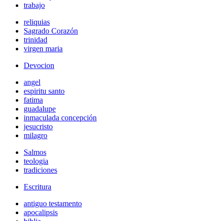
trabajo
reliquias
Sagrado Corazón
trinidad
virgen maria
Devocion
angel
espiritu santo
fatima
guadalupe
inmaculada concepción
jesucristo
milagro
Salmos
teologia
tradiciones
Escritura
antiguo testamento
apocalipsis