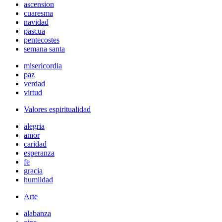
ascension
cuaresma
navidad
pascua
pentecostes
semana santa
misericordia
paz
verdad
virtud
Valores espiritualidad
alegria
amor
caridad
esperanza
fe
gracia
humildad
Arte
alabanza