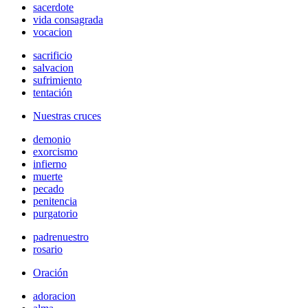
sacerdote
vida consagrada
vocacion
sacrificio
salvacion
sufrimiento
tentación
Nuestras cruces
demonio
exorcismo
infierno
muerte
pecado
penitencia
purgatorio
padrenuestro
rosario
Oración
adoracion