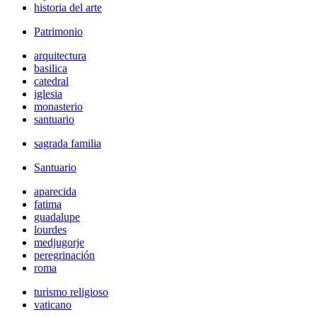
historia del arte
Patrimonio
arquitectura
basilica
catedral
iglesia
monasterio
santuario
sagrada familia
Santuario
aparecida
fatima
guadalupe
lourdes
medjugorje
peregrinación
roma
turismo religioso
vaticano