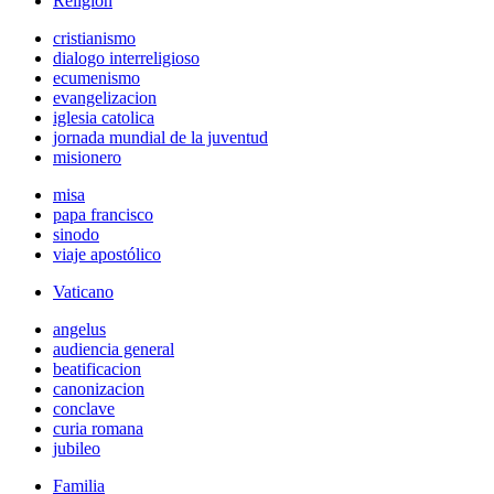
Religión
cristianismo
dialogo interreligioso
ecumenismo
evangelizacion
iglesia catolica
jornada mundial de la juventud
misionero
misa
papa francisco
sinodo
viaje apostólico
Vaticano
angelus
audiencia general
beatificacion
canonizacion
conclave
curia romana
jubileo
Familia