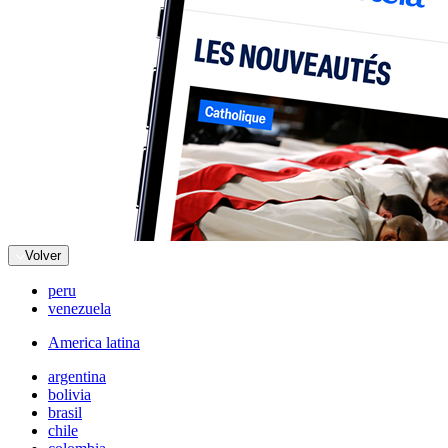
Volver
peru
venezuela
America latina
argentina
bolivia
brasil
chile