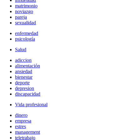
infidelidad
matrimonio
noviazgo
pareja
sexualidad
enfermedad
psicología
Salud
adiccion
alimentación
ansiedad
bienestar
deporte
depresion
discapacidad
Vida profesional
dinero
empresa
estres
management
teletrabajo