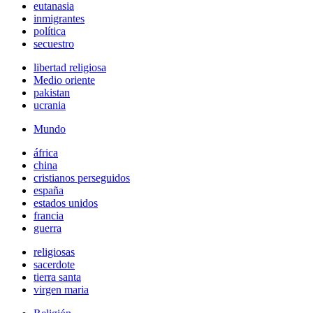
eutanasia
inmigrantes
política
secuestro
libertad religiosa
Medio oriente
pakistan
ucrania
Mundo
áfrica
china
cristianos perseguidos
españa
estados unidos
francia
guerra
religiosas
sacerdote
tierra santa
virgen maria