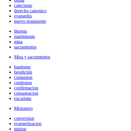
biblia
catecismo
derecho canonico
evangelio
nuevo testamento
liturgia
matrimonio
misa
sacramentos
Misa y sacramentos
bautismo
bendición
comunion
confesion
confirmacion
consagracion
eucaristia
Misionero
conversion
evangelizacion
mision