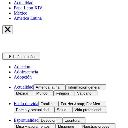
Actualidad
Papa Leon XIV
México
América Latina
Edición
español
Adiccion
Adolescencia
Adopción
Actualidad
America latina
Información general
Mexico
Mundo
Religión
Vaticano
Estilo de vida
Familia
For Her &amp; For Men
Pareja y sexualidad
Salud
Vida profesional
Espiritualidad
Devocion
Escritura
Misa y sacramentos
Misionero
Nuestras cruces