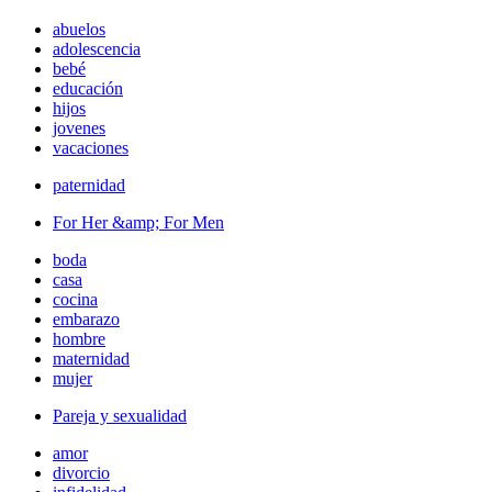
abuelos
adolescencia
bebé
educación
hijos
jovenes
vacaciones
paternidad
For Her &amp; For Men
boda
casa
cocina
embarazo
hombre
maternidad
mujer
Pareja y sexualidad
amor
divorcio