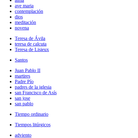
alma
ave maria
contemplación
dios
meditación
novena
Teresa de Ávila
teresa de calcuta
Teresa de Lisieux
Santos
Juan Pablo II
martires
Padre Pío
padres de la iglesia
san Francisco de Asís
san jose
san pablo
Tiempo ordinario
Tiempos litúrgicos
adviento