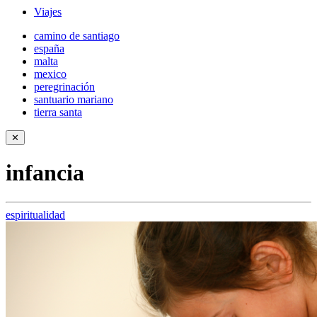
Viajes
camino de santiago
españa
malta
mexico
peregrinación
santuario mariano
tierra santa
✕
infancia
espiritualidad