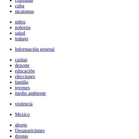
colombia
cuba
nicaragua
niños
pobreza
salud
trabajo
Información general
caritas
deporte
educación
elecciones
familia
jovenes
medio ambiente
violencia
Mexico
aborto
Desapariciones
drogas