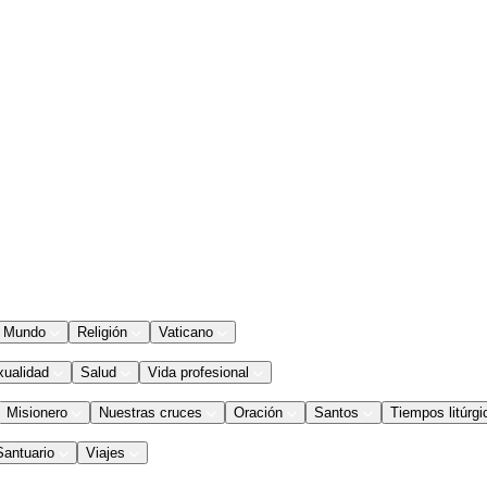
Mundo
Religión
Vaticano
xualidad
Salud
Vida profesional
Misionero
Nuestras cruces
Oración
Santos
Tiempos litúrgi
Santuario
Viajes