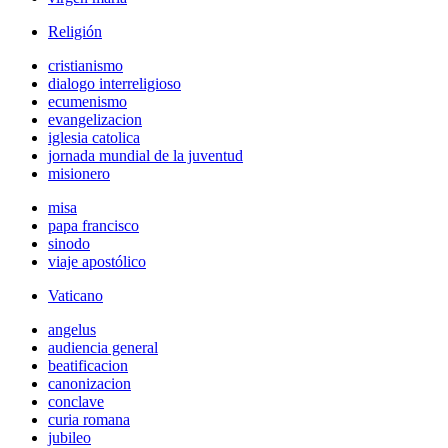
Religión
cristianismo
dialogo interreligioso
ecumenismo
evangelizacion
iglesia catolica
jornada mundial de la juventud
misionero
misa
papa francisco
sinodo
viaje apostólico
Vaticano
angelus
audiencia general
beatificacion
canonizacion
conclave
curia romana
jubileo