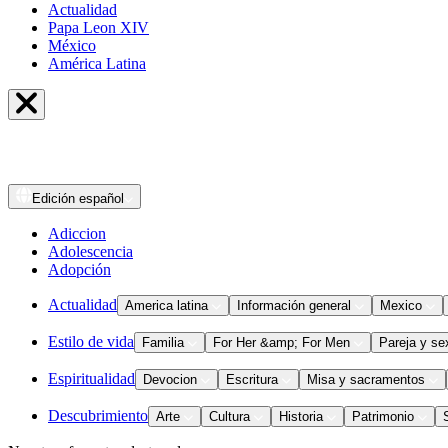
Actualidad
Papa Leon XIV
México
América Latina
Edición
español
Adiccion
Adolescencia
Adopción
Actualidad
America latina
Información general
Mexico
Estilo de vida
Familia
For Her &amp; For Men
Pareja y se
Espiritualidad
Devocion
Escritura
Misa y sacramentos
Descubrimiento
Arte
Cultura
Historia
Patrimonio