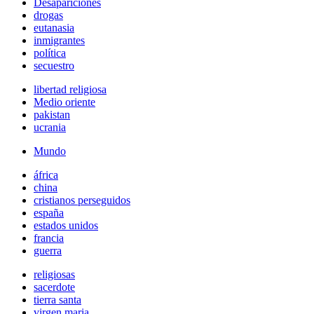
Desapariciones
drogas
eutanasia
inmigrantes
política
secuestro
libertad religiosa
Medio oriente
pakistan
ucrania
Mundo
áfrica
china
cristianos perseguidos
españa
estados unidos
francia
guerra
religiosas
sacerdote
tierra santa
virgen maria