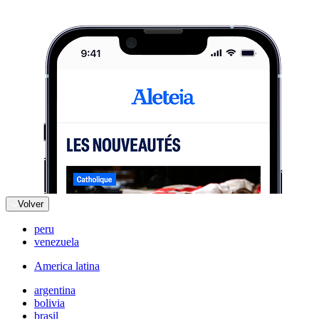
Volver
peru
venezuela
America latina
argentina
bolivia
brasil