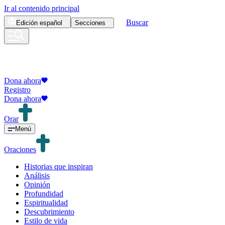
Ir al contenido principal
Buscar
Edición
español
Secciones
Dona ahora
Registro
Dona ahora
Orar
Menú
Oraciones
Historias que inspiran
Análisis
Opinión
Profundidad
Espiritualidad
Descubrimiento
Estilo de vida