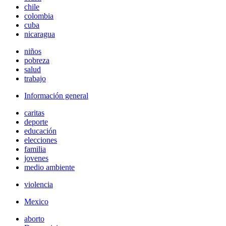
chile
colombia
cuba
nicaragua
niños
pobreza
salud
trabajo
Información general
caritas
deporte
educación
elecciones
familia
jovenes
medio ambiente
violencia
Mexico
aborto