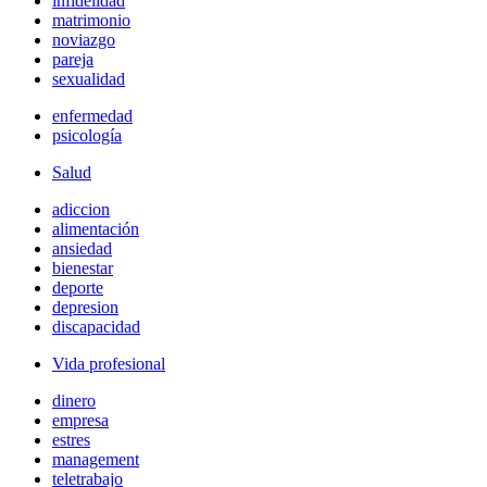
infidelidad
matrimonio
noviazgo
pareja
sexualidad
enfermedad
psicología
Salud
adiccion
alimentación
ansiedad
bienestar
deporte
depresion
discapacidad
Vida profesional
dinero
empresa
estres
management
teletrabajo