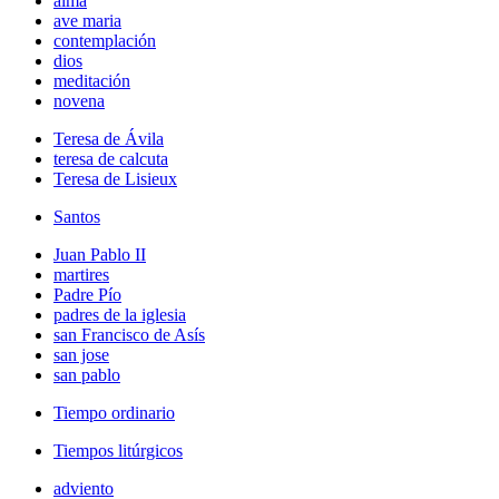
alma
ave maria
contemplación
dios
meditación
novena
Teresa de Ávila
teresa de calcuta
Teresa de Lisieux
Santos
Juan Pablo II
martires
Padre Pío
padres de la iglesia
san Francisco de Asís
san jose
san pablo
Tiempo ordinario
Tiempos litúrgicos
adviento