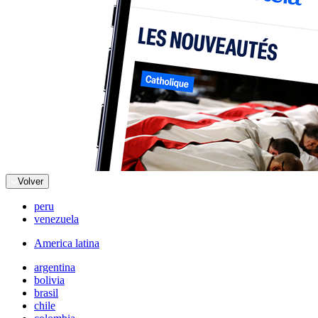
Volver
peru
venezuela
America latina
argentina
bolivia
brasil
chile