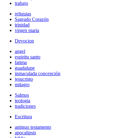
trabajo
reliquias
Sagrado Corazón
trinidad
virgen maria
Devocion
angel
espiritu santo
fatima
guadalupe
inmaculada concepción
jesucristo
milagro
Salmos
teologia
tradiciones
Escritura
antiguo testamento
apocalipsis