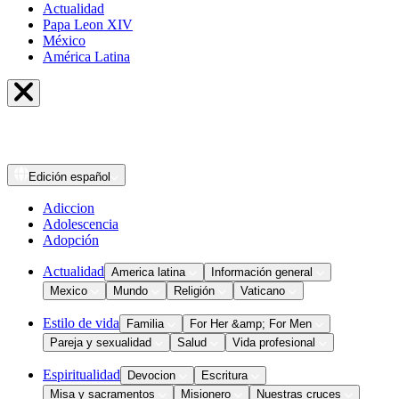
Actualidad
Papa Leon XIV
México
América Latina
Edición
español
Adiccion
Adolescencia
Adopción
Actualidad
America latina
Información general
Mexico
Mundo
Religión
Vaticano
Estilo de vida
Familia
For Her &amp; For Men
Pareja y sexualidad
Salud
Vida profesional
Espiritualidad
Devocion
Escritura
Misa y sacramentos
Misionero
Nuestras cruces