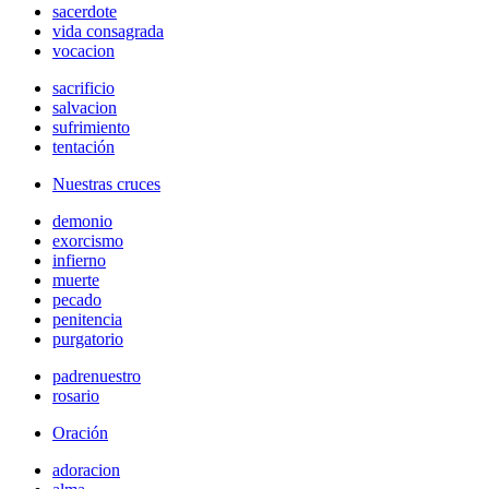
sacerdote
vida consagrada
vocacion
sacrificio
salvacion
sufrimiento
tentación
Nuestras cruces
demonio
exorcismo
infierno
muerte
pecado
penitencia
purgatorio
padrenuestro
rosario
Oración
adoracion