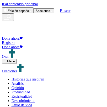
Ir al contenido principal
Buscar
Edición
español
Secciones
Dona ahora
Registro
Dona ahora
Orar
Menú
Oraciones
Historias que inspiran
Análisis
Opinión
Profundidad
Espiritualidad
Descubrimiento
Estilo de vida