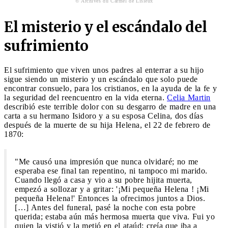
© Archives du Carmel de Lisieux
El misterio y el escándalo del
sufrimiento
El sufrimiento que viven unos padres al enterrar a su hijo
sigue siendo un misterio y un escándalo que solo puede
encontrar consuelo, para los cristianos, en la ayuda de la fe y
la seguridad del reencuentro en la vida eterna.
Celia Martin
describió este terrible dolor con su desgarro de madre en una
carta a su hermano Isidoro y a su esposa Celina, dos días
después de la muerte de su hija Helena, el 22 de febrero de
1870:
"Me causó una impresión que nunca olvidaré; no me
esperaba ese final tan repentino, ni tampoco mi marido.
Cuando llegó a casa y vio a su pobre hijita muerta,
empezó a sollozar y a gritar: '¡Mi pequeña Helena ! ¡Mi
pequeña Helena!' Entonces la ofrecimos juntos a Dios.
[…] Antes del funeral, pasé la noche con esta pobre
querida; estaba aún más hermosa muerta que viva. Fui yo
quien la vistió y la metió en el ataúd; creía que iba a