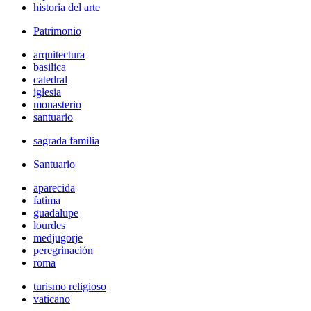
historia del arte
Patrimonio
arquitectura
basilica
catedral
iglesia
monasterio
santuario
sagrada familia
Santuario
aparecida
fatima
guadalupe
lourdes
medjugorje
peregrinación
roma
turismo religioso
vaticano