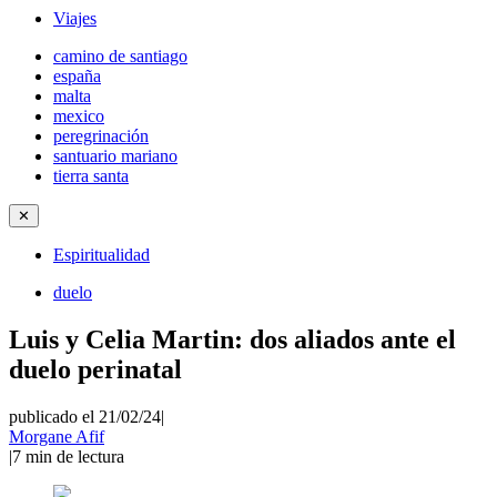
Viajes
camino de santiago
españa
malta
mexico
peregrinación
santuario mariano
tierra santa
✕
Espiritualidad
duelo
Luis y Celia Martin: dos aliados ante el
duelo perinatal
publicado el 21/02/24
|
Morgane Afif
|
7
min de lectura