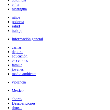
colombia
cuba
nicaragua
niños
pobreza
salud
trabajo
Información general
caritas
deporte
educación
elecciones
familia
jovenes
medio ambiente
violencia
Mexico
aborto
Desapariciones
drogas