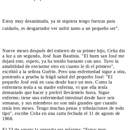
Estoy muy desanimada, ya ni siquiera tengo fuerzas para
cuidarlo, es desgarrador ver sufrir tanto a un pequeño ser".
Nueve meses después del entierro de su primer hijo, Celia dio
a luz a un segundo, José Juan Bautista. "El buen san José me
dejará este, espero, ya ha tenido bastante con uno. Tuvo la
amabilidad de enviarme otro en cuanto le di el primero",
escribió a la señora Guérin. Pero una enfermedad sigue a otra,
poniendo a prueba la frágil salud del pequeño José: "El
pequeño José está en casa desde hace un mes. Como la
enfermera tenía a su madre enferma, vi que ella tenía
demasiado que hacer y preferí llevármelo fuera. Sigue
enfermo; tiene una enfermedad intestinal desde hace seis
semanas, y sus miembros no son más grandes que cuando
tenía tres meses. Tengo muchas penas y tribulaciones de todo
tipo", escribe Celia en una carta fechada el 11 de agosto de
1868.
El 23 de agosto la angustia era máxima: "Estoy muy