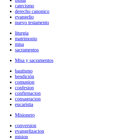
biblia
catecismo
derecho canonico
evangelio
nuevo testamento
liturgia
matrimonio
misa
sacramentos
Misa y sacramentos
bautismo
bendición
comunion
confesion
confirmacion
consagracion
eucaristia
Misionero
conversion
evangelizacion
mision