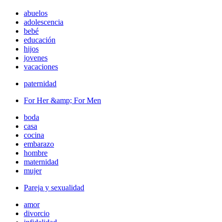
abuelos
adolescencia
bebé
educación
hijos
jovenes
vacaciones
paternidad
For Her &amp; For Men
boda
casa
cocina
embarazo
hombre
maternidad
mujer
Pareja y sexualidad
amor
divorcio