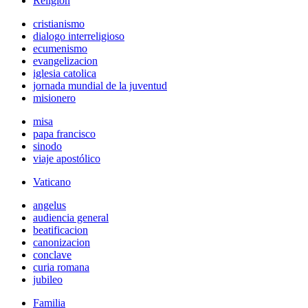
Religión
cristianismo
dialogo interreligioso
ecumenismo
evangelizacion
iglesia catolica
jornada mundial de la juventud
misionero
misa
papa francisco
sinodo
viaje apostólico
Vaticano
angelus
audiencia general
beatificacion
canonizacion
conclave
curia romana
jubileo
Familia