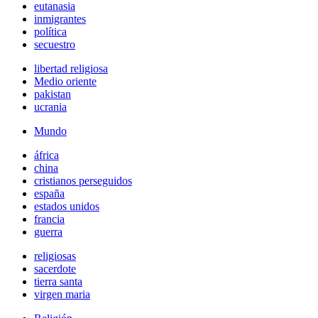
eutanasia
inmigrantes
política
secuestro
libertad religiosa
Medio oriente
pakistan
ucrania
Mundo
áfrica
china
cristianos perseguidos
españa
estados unidos
francia
guerra
religiosas
sacerdote
tierra santa
virgen maria