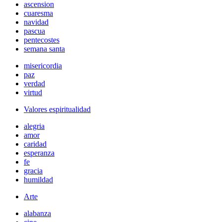
ascension
cuaresma
navidad
pascua
pentecostes
semana santa
misericordia
paz
verdad
virtud
Valores espiritualidad
alegria
amor
caridad
esperanza
fe
gracia
humildad
Arte
alabanza