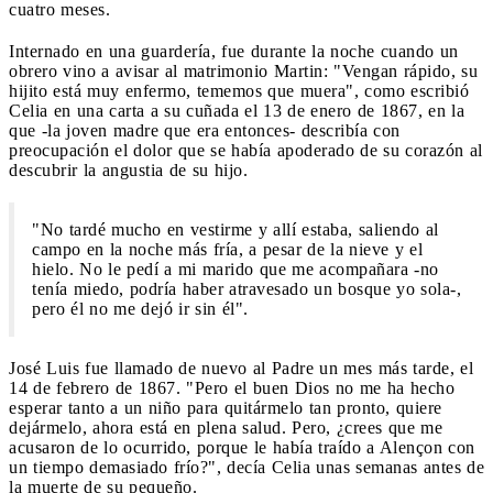
cuatro meses.
Internado en una guardería, fue durante la noche cuando un
obrero vino a avisar al matrimonio Martin: "Vengan rápido, su
hijito está muy enfermo, tememos que muera", como escribió
Celia en una carta a su cuñada el 13 de enero de 1867, en la
que -la joven madre que era entonces- describía con
preocupación el dolor que se había apoderado de su corazón al
descubrir la angustia de su hijo.
"No tardé mucho en vestirme y allí estaba, saliendo al
campo en la noche más fría, a pesar de la nieve y el
hielo. No le pedí a mi marido que me acompañara -no
tenía miedo, podría haber atravesado un bosque yo sola-,
pero él no me dejó ir sin él".
José Luis fue llamado de nuevo al Padre un mes más tarde, el
14 de febrero de 1867. "Pero el buen Dios no me ha hecho
esperar tanto a un niño para quitármelo tan pronto, quiere
dejármelo, ahora está en plena salud. Pero, ¿crees que me
acusaron de lo ocurrido, porque le había traído a Alençon con
un tiempo demasiado frío?", decía Celia unas semanas antes de
la muerte de su pequeño.