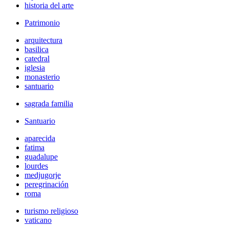
historia del arte
Patrimonio
arquitectura
basilica
catedral
iglesia
monasterio
santuario
sagrada familia
Santuario
aparecida
fatima
guadalupe
lourdes
medjugorje
peregrinación
roma
turismo religioso
vaticano