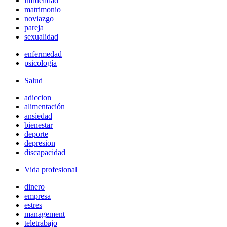
infidelidad
matrimonio
noviazgo
pareja
sexualidad
enfermedad
psicología
Salud
adiccion
alimentación
ansiedad
bienestar
deporte
depresion
discapacidad
Vida profesional
dinero
empresa
estres
management
teletrabajo