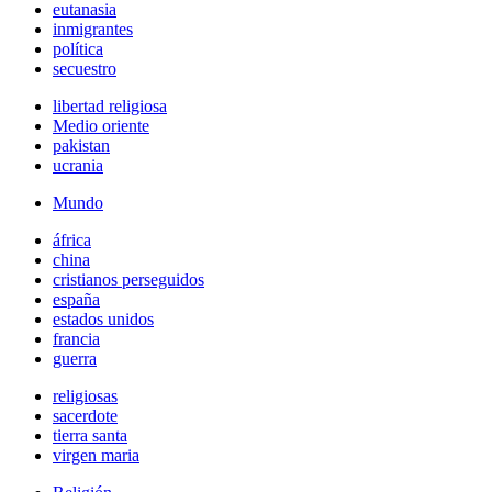
eutanasia
inmigrantes
política
secuestro
libertad religiosa
Medio oriente
pakistan
ucrania
Mundo
áfrica
china
cristianos perseguidos
españa
estados unidos
francia
guerra
religiosas
sacerdote
tierra santa
virgen maria