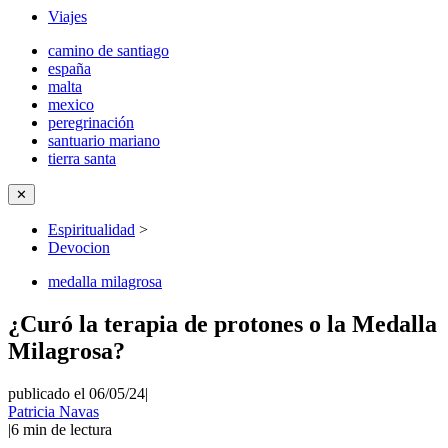
Viajes
camino de santiago
españa
malta
mexico
peregrinación
santuario mariano
tierra santa
✕
Espiritualidad
>
Devocion
medalla milagrosa
¿Curó la terapia de protones o la Medalla
Milagrosa?
publicado el 06/05/24
|
Patricia Navas
|
6
min de lectura