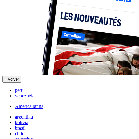
Volver
peru
venezuela
America latina
argentina
bolivia
brasil
chile