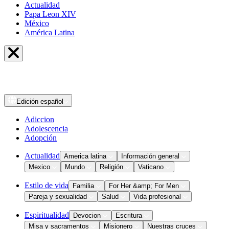
Actualidad
Papa Leon XIV
México
América Latina
Edición
español
Adiccion
Adolescencia
Adopción
Actualidad
America latina
Información general
Mexico
Mundo
Religión
Vaticano
Estilo de vida
Familia
For Her &amp; For Men
Pareja y sexualidad
Salud
Vida profesional
Espiritualidad
Devocion
Escritura
Misa y sacramentos
Misionero
Nuestras cruces