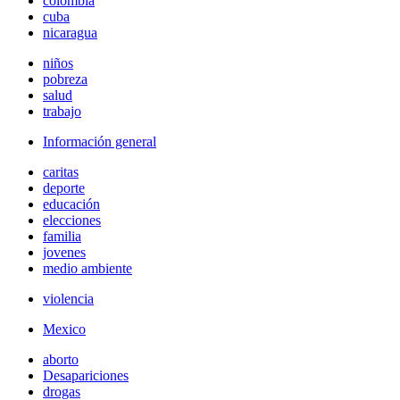
colombia
cuba
nicaragua
niños
pobreza
salud
trabajo
Información general
caritas
deporte
educación
elecciones
familia
jovenes
medio ambiente
violencia
Mexico
aborto
Desapariciones
drogas