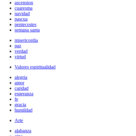
ascension
cuaresma
navidad
pascua
pentecostes
semana santa
misericordia
paz
verdad
virtud
Valores espiritualidad
alegria
amor
caridad
esperanza
fe
gracia
humildad
Arte
alabanza