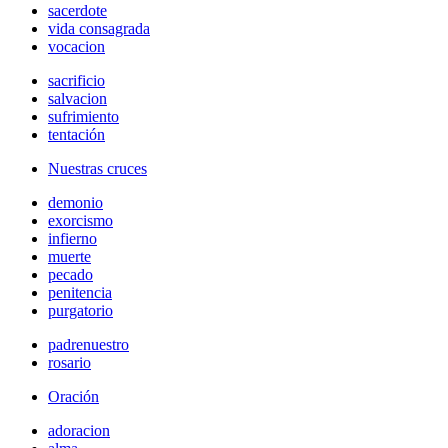
sacerdote
vida consagrada
vocacion
sacrificio
salvacion
sufrimiento
tentación
Nuestras cruces
demonio
exorcismo
infierno
muerte
pecado
penitencia
purgatorio
padrenuestro
rosario
Oración
adoracion