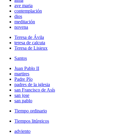
alma
ave maria
contemplación
dios
meditación
novena
Teresa de Ávila
teresa de calcuta
Teresa de Lisieux
Santos
Juan Pablo II
martires
Padre Pío
padres de la iglesia
san Francisco de Asís
san jose
san pablo
Tiempo ordinario
Tiempos litúrgicos
adviento