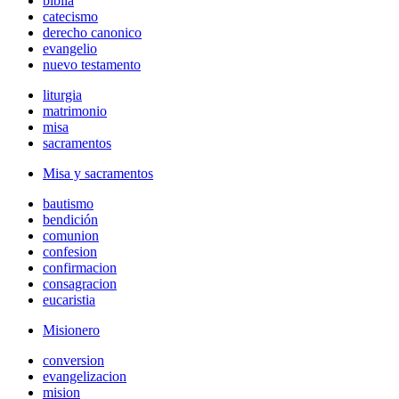
biblia
catecismo
derecho canonico
evangelio
nuevo testamento
liturgia
matrimonio
misa
sacramentos
Misa y sacramentos
bautismo
bendición
comunion
confesion
confirmacion
consagracion
eucaristia
Misionero
conversion
evangelizacion
mision