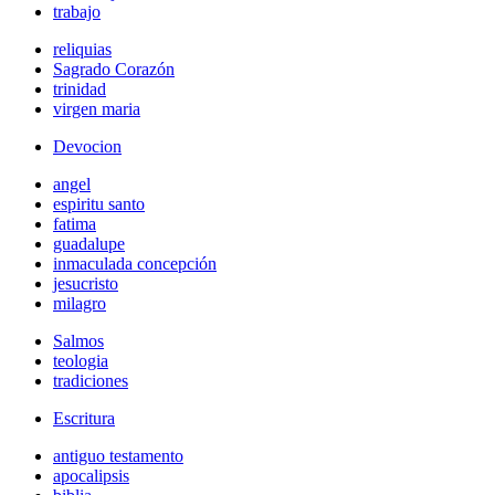
trabajo
reliquias
Sagrado Corazón
trinidad
virgen maria
Devocion
angel
espiritu santo
fatima
guadalupe
inmaculada concepción
jesucristo
milagro
Salmos
teologia
tradiciones
Escritura
antiguo testamento
apocalipsis