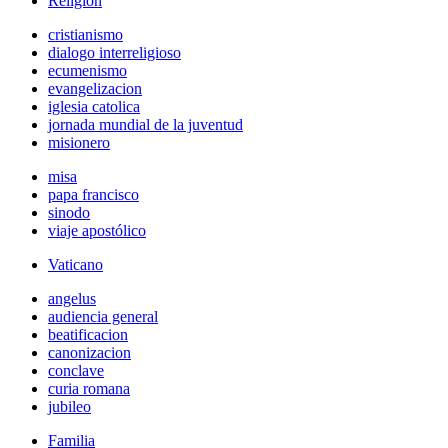
Religión
cristianismo
dialogo interreligioso
ecumenismo
evangelizacion
iglesia catolica
jornada mundial de la juventud
misionero
misa
papa francisco
sinodo
viaje apostólico
Vaticano
angelus
audiencia general
beatificacion
canonizacion
conclave
curia romana
jubileo
Familia