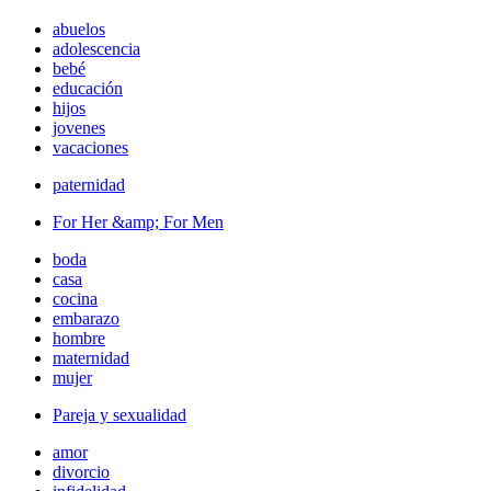
abuelos
adolescencia
bebé
educación
hijos
jovenes
vacaciones
paternidad
For Her &amp; For Men
boda
casa
cocina
embarazo
hombre
maternidad
mujer
Pareja y sexualidad
amor
divorcio