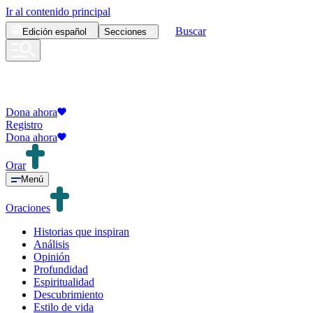
Ir al contenido principal
Buscar
Edición
español
Secciones
Dona ahora
Registro
Dona ahora
Orar
Menú
Oraciones
Historias que inspiran
Análisis
Opinión
Profundidad
Espiritualidad
Descubrimiento
Estilo de vida