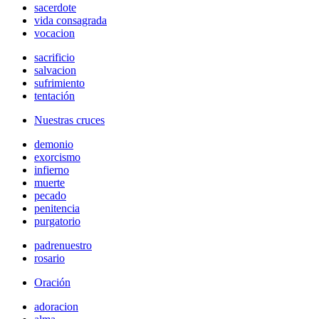
sacerdote
vida consagrada
vocacion
sacrificio
salvacion
sufrimiento
tentación
Nuestras cruces
demonio
exorcismo
infierno
muerte
pecado
penitencia
purgatorio
padrenuestro
rosario
Oración
adoracion