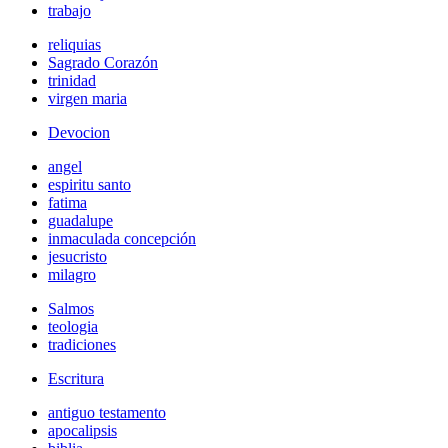
trabajo
reliquias
Sagrado Corazón
trinidad
virgen maria
Devocion
angel
espiritu santo
fatima
guadalupe
inmaculada concepción
jesucristo
milagro
Salmos
teologia
tradiciones
Escritura
antiguo testamento
apocalipsis