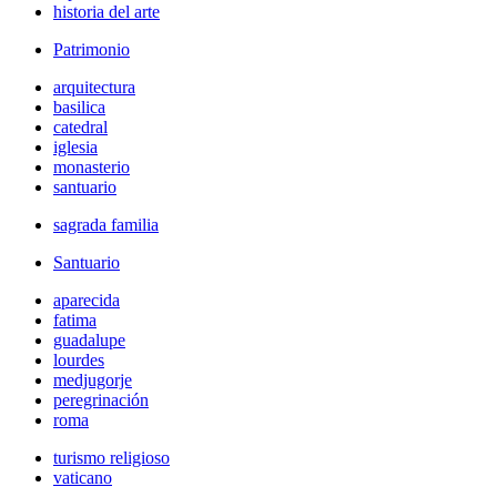
historia del arte
Patrimonio
arquitectura
basilica
catedral
iglesia
monasterio
santuario
sagrada familia
Santuario
aparecida
fatima
guadalupe
lourdes
medjugorje
peregrinación
roma
turismo religioso
vaticano