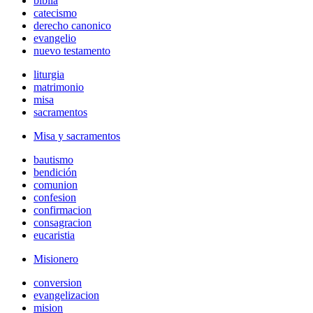
biblia
catecismo
derecho canonico
evangelio
nuevo testamento
liturgia
matrimonio
misa
sacramentos
Misa y sacramentos
bautismo
bendición
comunion
confesion
confirmacion
consagracion
eucaristia
Misionero
conversion
evangelizacion
mision