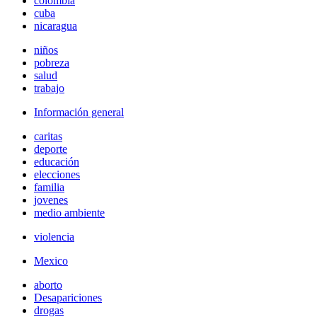
colombia
cuba
nicaragua
niños
pobreza
salud
trabajo
Información general
caritas
deporte
educación
elecciones
familia
jovenes
medio ambiente
violencia
Mexico
aborto
Desapariciones
drogas