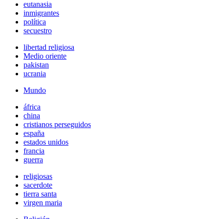
eutanasia
inmigrantes
política
secuestro
libertad religiosa
Medio oriente
pakistan
ucrania
Mundo
áfrica
china
cristianos perseguidos
españa
estados unidos
francia
guerra
religiosas
sacerdote
tierra santa
virgen maria