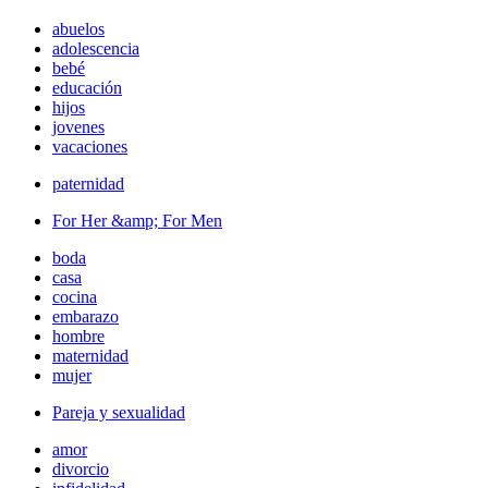
abuelos
adolescencia
bebé
educación
hijos
jovenes
vacaciones
paternidad
For Her &amp; For Men
boda
casa
cocina
embarazo
hombre
maternidad
mujer
Pareja y sexualidad
amor
divorcio