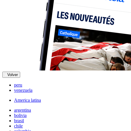
Volver
peru
venezuela
America latina
argentina
bolivia
brasil
chile