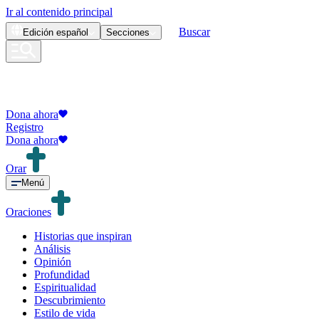
Ir al contenido principal
Buscar
Edición
español
Secciones
Dona ahora
Registro
Dona ahora
Orar
Menú
Oraciones
Historias que inspiran
Análisis
Opinión
Profundidad
Espiritualidad
Descubrimiento
Estilo de vida