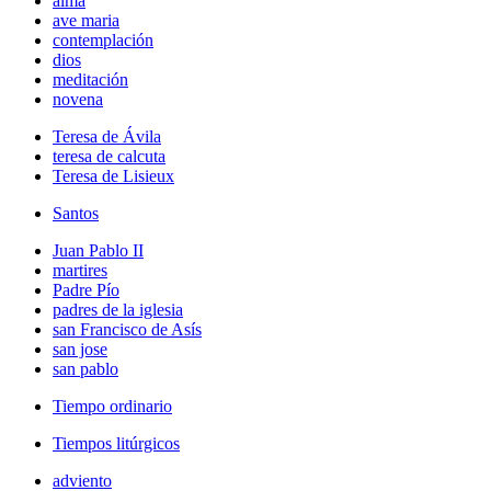
alma
ave maria
contemplación
dios
meditación
novena
Teresa de Ávila
teresa de calcuta
Teresa de Lisieux
Santos
Juan Pablo II
martires
Padre Pío
padres de la iglesia
san Francisco de Asís
san jose
san pablo
Tiempo ordinario
Tiempos litúrgicos
adviento