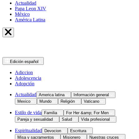
Actualidad
Papa Leon XIV
México
América Latina
Edición
español
Adiccion
Adolescencia
Adopción
Actualidad
America latina
Información general
Mexico
Mundo
Religión
Vaticano
Estilo de vida
Familia
For Her &amp; For Men
Pareja y sexualidad
Salud
Vida profesional
Espiritualidad
Devocion
Escritura
Misa y sacramentos
Misionero
Nuestras cruces