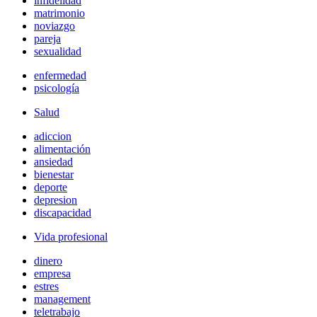
infidelidad
matrimonio
noviazgo
pareja
sexualidad
enfermedad
psicología
Salud
adiccion
alimentación
ansiedad
bienestar
deporte
depresion
discapacidad
Vida profesional
dinero
empresa
estres
management
teletrabajo