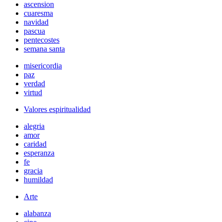
ascension
cuaresma
navidad
pascua
pentecostes
semana santa
misericordia
paz
verdad
virtud
Valores espiritualidad
alegria
amor
caridad
esperanza
fe
gracia
humildad
Arte
alabanza