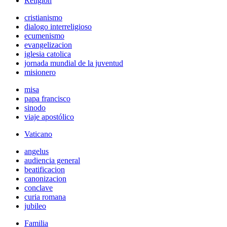
Religión
cristianismo
dialogo interreligioso
ecumenismo
evangelizacion
iglesia catolica
jornada mundial de la juventud
misionero
misa
papa francisco
sinodo
viaje apostólico
Vaticano
angelus
audiencia general
beatificacion
canonizacion
conclave
curia romana
jubileo
Familia