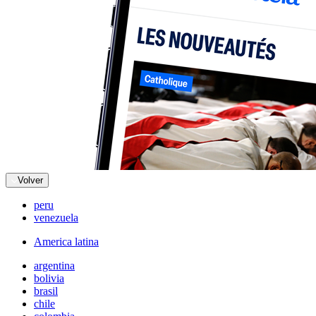
Volver
peru
venezuela
America latina
argentina
bolivia
brasil
chile