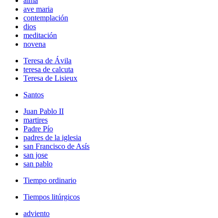
alma
ave maria
contemplación
dios
meditación
novena
Teresa de Ávila
teresa de calcuta
Teresa de Lisieux
Santos
Juan Pablo II
martires
Padre Pío
padres de la iglesia
san Francisco de Asís
san jose
san pablo
Tiempo ordinario
Tiempos litúrgicos
adviento