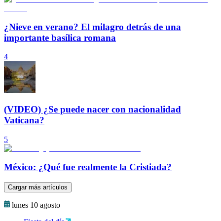
¿Nieve en verano? El milagro detrás de una
importante basílica romana
4
(VIDEO) ¿Se puede nacer con nacionalidad
Vaticana?
5
México: ¿Qué fue realmente la Cristiada?
Cargar más artículos
lunes 10 agosto