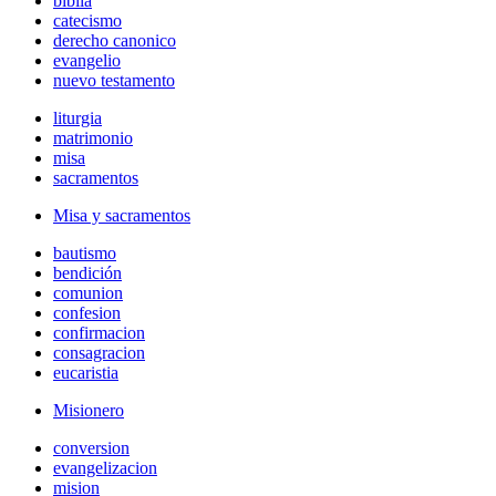
biblia
catecismo
derecho canonico
evangelio
nuevo testamento
liturgia
matrimonio
misa
sacramentos
Misa y sacramentos
bautismo
bendición
comunion
confesion
confirmacion
consagracion
eucaristia
Misionero
conversion
evangelizacion
mision