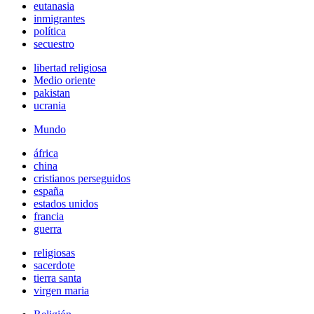
eutanasia
inmigrantes
política
secuestro
libertad religiosa
Medio oriente
pakistan
ucrania
Mundo
áfrica
china
cristianos perseguidos
españa
estados unidos
francia
guerra
religiosas
sacerdote
tierra santa
virgen maria