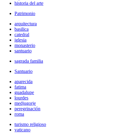
historia del arte
Patrimonio
arquitectura
basilica
catedral
iglesia
monasterio
santuario
sagrada familia
Santuario
aparecida
fatima
guadalupe
lourdes
medjugorje
peregrinación
roma
turismo religioso
vaticano