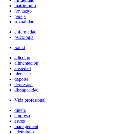
infidelidad
matrimonio
noviazgo
pareja
sexualidad
enfermedad
psicología
Salud
adiccion
alimentación
ansiedad
bienestar
deporte
depresion
discapacidad
Vida profesional
dinero
empresa
estres
management
teletrabajo