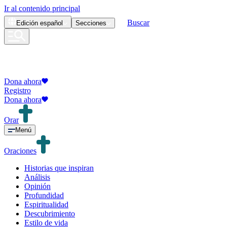
Ir al contenido principal
Buscar
Edición
español
Secciones
Dona ahora
Registro
Dona ahora
Orar
Menú
Oraciones
Historias que inspiran
Análisis
Opinión
Profundidad
Espiritualidad
Descubrimiento
Estilo de vida