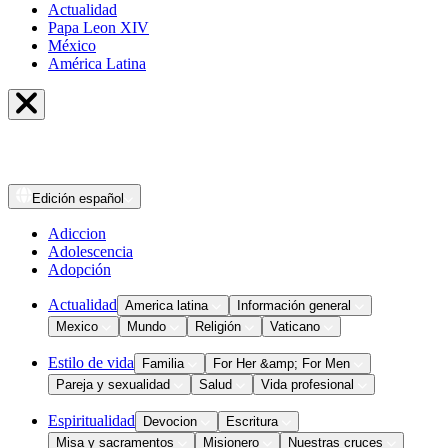
Actualidad
Papa Leon XIV
México
América Latina
Edición
español
Adiccion
Adolescencia
Adopción
Actualidad
America latina
Información general
Mexico
Mundo
Religión
Vaticano
Estilo de vida
Familia
For Her &amp; For Men
Pareja y sexualidad
Salud
Vida profesional
Espiritualidad
Devocion
Escritura
Misa y sacramentos
Misionero
Nuestras cruces