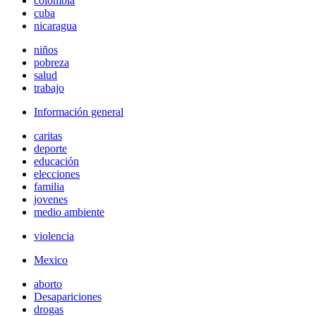
colombia
cuba
nicaragua
niños
pobreza
salud
trabajo
Información general
caritas
deporte
educación
elecciones
familia
jovenes
medio ambiente
violencia
Mexico
aborto
Desapariciones
drogas