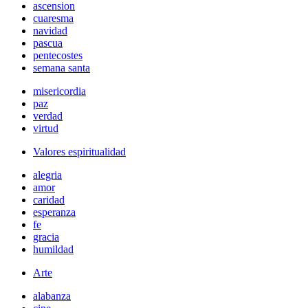
ascension
cuaresma
navidad
pascua
pentecostes
semana santa
misericordia
paz
verdad
virtud
Valores espiritualidad
alegria
amor
caridad
esperanza
fe
gracia
humildad
Arte
alabanza