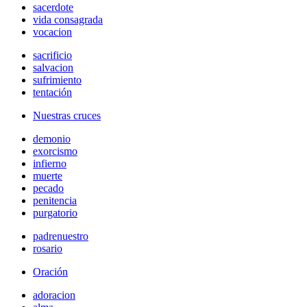
sacerdote
vida consagrada
vocacion
sacrificio
salvacion
sufrimiento
tentación
Nuestras cruces
demonio
exorcismo
infierno
muerte
pecado
penitencia
purgatorio
padrenuestro
rosario
Oración
adoracion