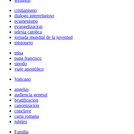
Religión
cristianismo
dialogo interreligioso
ecumenismo
evangelizacion
iglesia catolica
jornada mundial de la juventud
misionero
misa
papa francisco
sinodo
viaje apostólico
Vaticano
angelus
audiencia general
beatificacion
canonizacion
conclave
curia romana
jubileo
Familia