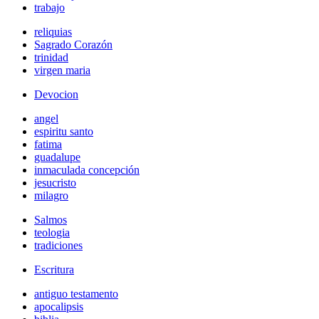
trabajo
reliquias
Sagrado Corazón
trinidad
virgen maria
Devocion
angel
espiritu santo
fatima
guadalupe
inmaculada concepción
jesucristo
milagro
Salmos
teologia
tradiciones
Escritura
antiguo testamento
apocalipsis