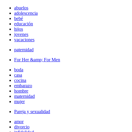
abuelos
adolescencia
bebé
educación
hijos
jovenes
vacaciones
paternidad
For Her &amp; For Men
boda
casa
cocina
embarazo
hombre
maternidad
mujer
Pareja y sexualidad
amor
divorcio