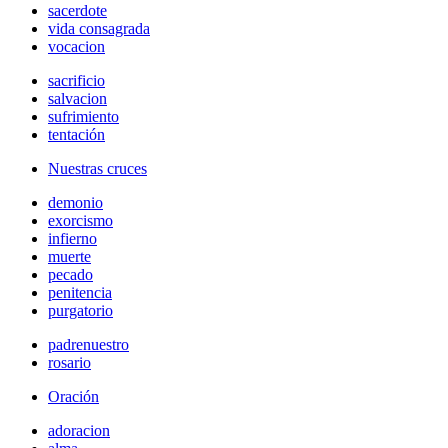
sacerdote
vida consagrada
vocacion
sacrificio
salvacion
sufrimiento
tentación
Nuestras cruces
demonio
exorcismo
infierno
muerte
pecado
penitencia
purgatorio
padrenuestro
rosario
Oración
adoracion