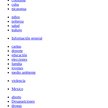
colombia
cuba
nicaragua
niños
pobreza
salud
trabajo
Información general
caritas
deporte
educación
elecciones
familia
jovenes
medio ambiente
violencia
Mexico
aborto
Desapariciones
drogas