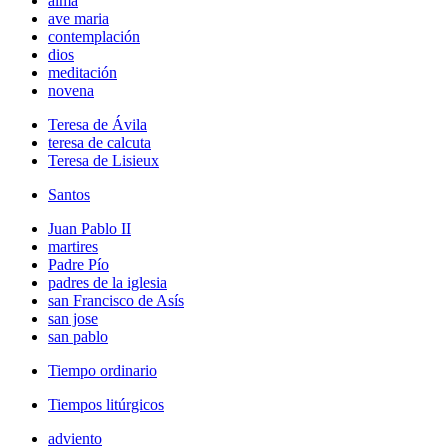
alma
ave maria
contemplación
dios
meditación
novena
Teresa de Ávila
teresa de calcuta
Teresa de Lisieux
Santos
Juan Pablo II
martires
Padre Pío
padres de la iglesia
san Francisco de Asís
san jose
san pablo
Tiempo ordinario
Tiempos litúrgicos
adviento