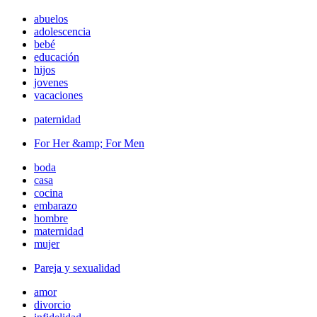
abuelos
adolescencia
bebé
educación
hijos
jovenes
vacaciones
paternidad
For Her &amp; For Men
boda
casa
cocina
embarazo
hombre
maternidad
mujer
Pareja y sexualidad
amor
divorcio