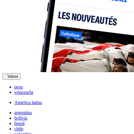
Volver
peru
venezuela
America latina
argentina
bolivia
brasil
chile