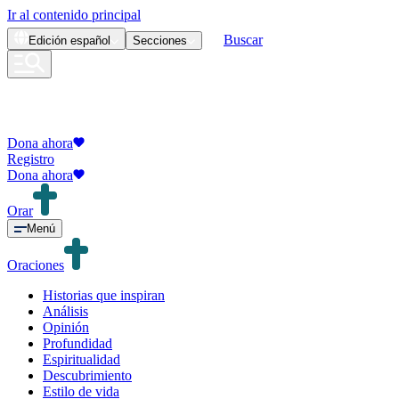
Ir al contenido principal
Buscar
Edición
español
Secciones
Dona ahora
Registro
Dona ahora
Orar
Menú
Oraciones
Historias que inspiran
Análisis
Opinión
Profundidad
Espiritualidad
Descubrimiento
Estilo de vida