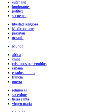
eutanasia
inmigrantes
política
secuestro
libertad religiosa
Medio oriente
pakistan
ucrania
Mundo
áfrica
china
cristianos perseguidos
españa
estados unidos
francia
guerra
religiosas
sacerdote
tierra santa
virgen maria