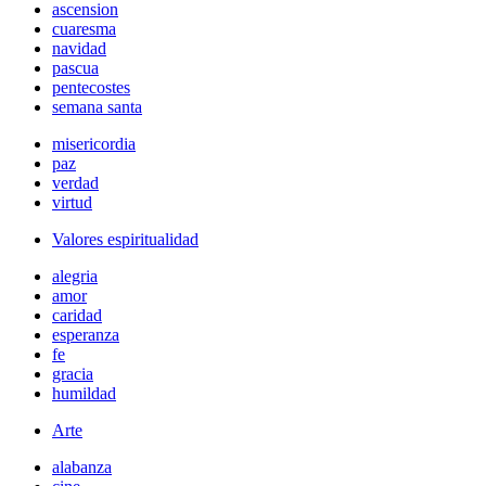
ascension
cuaresma
navidad
pascua
pentecostes
semana santa
misericordia
paz
verdad
virtud
Valores espiritualidad
alegria
amor
caridad
esperanza
fe
gracia
humildad
Arte
alabanza