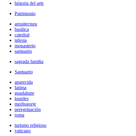
historia del arte
Patrimonio
arquitectura
basilica
catedral
iglesia
monasterio
santuario
sagrada familia
Santuario
aparecida
fatima
guadalupe
lourdes
medjugorje
peregrinación
roma
turismo religioso
vaticano