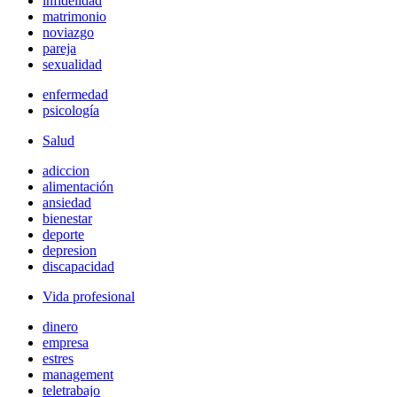
infidelidad
matrimonio
noviazgo
pareja
sexualidad
enfermedad
psicología
Salud
adiccion
alimentación
ansiedad
bienestar
deporte
depresion
discapacidad
Vida profesional
dinero
empresa
estres
management
teletrabajo