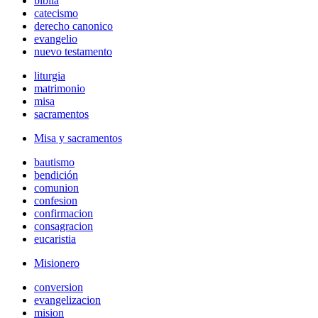
biblia
catecismo
derecho canonico
evangelio
nuevo testamento
liturgia
matrimonio
misa
sacramentos
Misa y sacramentos
bautismo
bendición
comunion
confesion
confirmacion
consagracion
eucaristia
Misionero
conversion
evangelizacion
mision