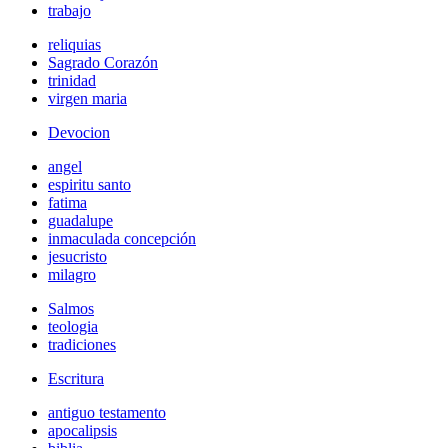
trabajo
reliquias
Sagrado Corazón
trinidad
virgen maria
Devocion
angel
espiritu santo
fatima
guadalupe
inmaculada concepción
jesucristo
milagro
Salmos
teologia
tradiciones
Escritura
antiguo testamento
apocalipsis