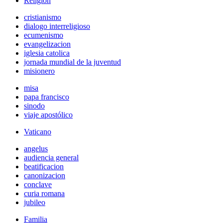
Religión
cristianismo
dialogo interreligioso
ecumenismo
evangelizacion
iglesia catolica
jornada mundial de la juventud
misionero
misa
papa francisco
sinodo
viaje apostólico
Vaticano
angelus
audiencia general
beatificacion
canonizacion
conclave
curia romana
jubileo
Familia