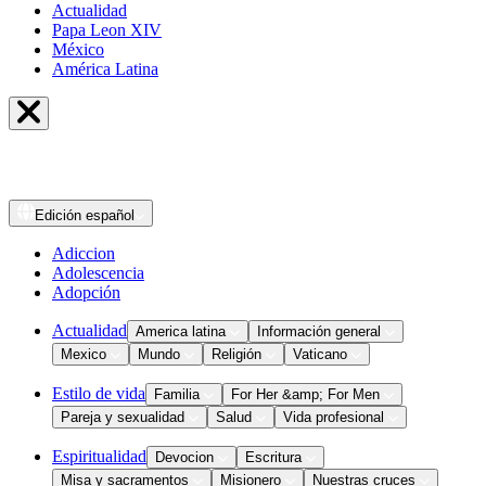
Actualidad
Papa Leon XIV
México
América Latina
Edición
español
Adiccion
Adolescencia
Adopción
Actualidad
America latina
Información general
Mexico
Mundo
Religión
Vaticano
Estilo de vida
Familia
For Her &amp; For Men
Pareja y sexualidad
Salud
Vida profesional
Espiritualidad
Devocion
Escritura
Misa y sacramentos
Misionero
Nuestras cruces