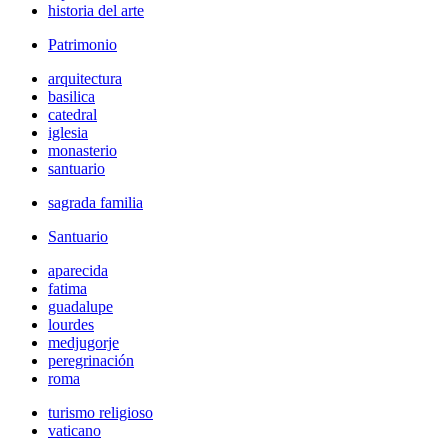
historia del arte
Patrimonio
arquitectura
basilica
catedral
iglesia
monasterio
santuario
sagrada familia
Santuario
aparecida
fatima
guadalupe
lourdes
medjugorje
peregrinación
roma
turismo religioso
vaticano