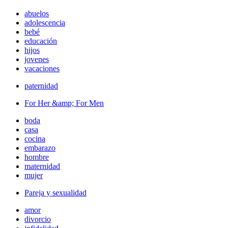
abuelos
adolescencia
bebé
educación
hijos
jovenes
vacaciones
paternidad
For Her &amp; For Men
boda
casa
cocina
embarazo
hombre
maternidad
mujer
Pareja y sexualidad
amor
divorcio