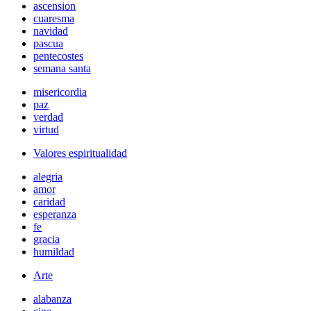
ascension
cuaresma
navidad
pascua
pentecostes
semana santa
misericordia
paz
verdad
virtud
Valores espiritualidad
alegria
amor
caridad
esperanza
fe
gracia
humildad
Arte
alabanza