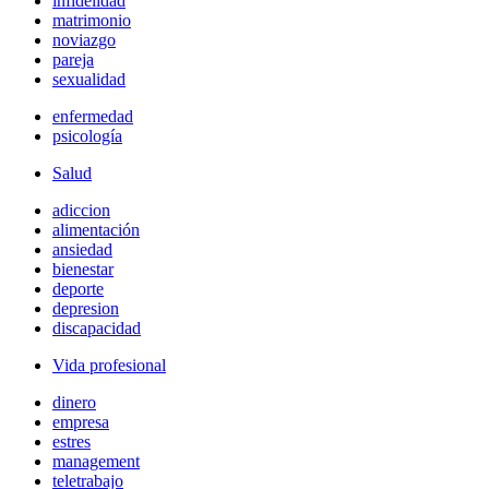
infidelidad
matrimonio
noviazgo
pareja
sexualidad
enfermedad
psicología
Salud
adiccion
alimentación
ansiedad
bienestar
deporte
depresion
discapacidad
Vida profesional
dinero
empresa
estres
management
teletrabajo