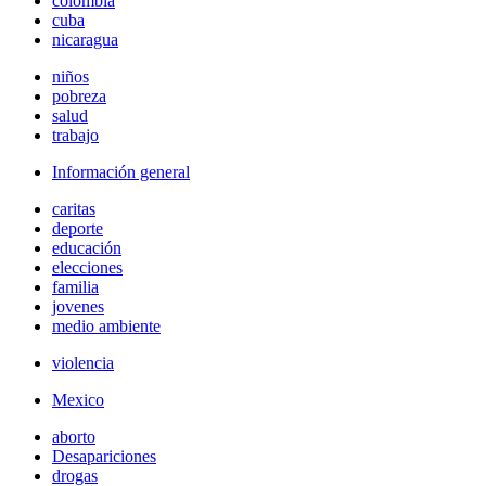
colombia
cuba
nicaragua
niños
pobreza
salud
trabajo
Información general
caritas
deporte
educación
elecciones
familia
jovenes
medio ambiente
violencia
Mexico
aborto
Desapariciones
drogas