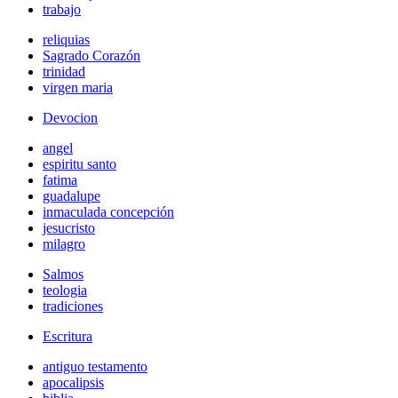
trabajo
reliquias
Sagrado Corazón
trinidad
virgen maria
Devocion
angel
espiritu santo
fatima
guadalupe
inmaculada concepción
jesucristo
milagro
Salmos
teologia
tradiciones
Escritura
antiguo testamento
apocalipsis