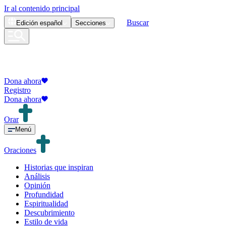
Ir al contenido principal
Buscar
Edición
español
Secciones
Dona ahora
Registro
Dona ahora
Orar
Menú
Oraciones
Historias que inspiran
Análisis
Opinión
Profundidad
Espiritualidad
Descubrimiento
Estilo de vida