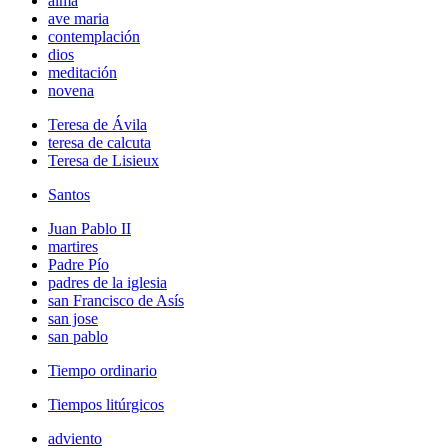
alma
ave maria
contemplación
dios
meditación
novena
Teresa de Ávila
teresa de calcuta
Teresa de Lisieux
Santos
Juan Pablo II
martires
Padre Pío
padres de la iglesia
san Francisco de Asís
san jose
san pablo
Tiempo ordinario
Tiempos litúrgicos
adviento