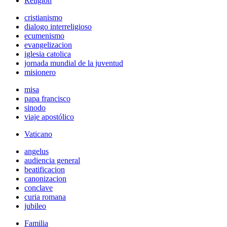
Religión
cristianismo
dialogo interreligioso
ecumenismo
evangelizacion
iglesia catolica
jornada mundial de la juventud
misionero
misa
papa francisco
sinodo
viaje apostólico
Vaticano
angelus
audiencia general
beatificacion
canonizacion
conclave
curia romana
jubileo
Familia