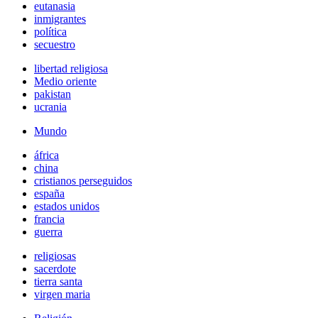
eutanasia
inmigrantes
política
secuestro
libertad religiosa
Medio oriente
pakistan
ucrania
Mundo
áfrica
china
cristianos perseguidos
españa
estados unidos
francia
guerra
religiosas
sacerdote
tierra santa
virgen maria