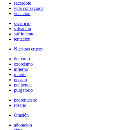
sacerdote
vida consagrada
vocacion
sacrificio
salvacion
sufrimiento
tentación
Nuestras cruces
demonio
exorcismo
infierno
muerte
pecado
penitencia
purgatorio
padrenuestro
rosario
Oración
adoracion