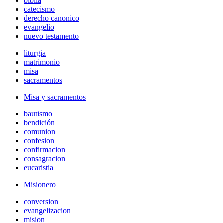
biblia
catecismo
derecho canonico
evangelio
nuevo testamento
liturgia
matrimonio
misa
sacramentos
Misa y sacramentos
bautismo
bendición
comunion
confesion
confirmacion
consagracion
eucaristia
Misionero
conversion
evangelizacion
mision