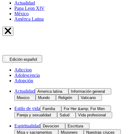
Actualidad
Papa Leon XIV
México
América Latina
Edición
español
Adiccion
Adolescencia
Adopción
Actualidad
America latina
Información general
Mexico
Mundo
Religión
Vaticano
Estilo de vida
Familia
For Her &amp; For Men
Pareja y sexualidad
Salud
Vida profesional
Espiritualidad
Devocion
Escritura
Misa y sacramentos
Misionero
Nuestras cruces