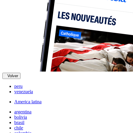
Volver
peru
venezuela
America latina
argentina
bolivia
brasil
chile