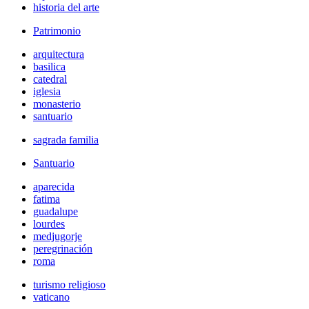
historia del arte
Patrimonio
arquitectura
basilica
catedral
iglesia
monasterio
santuario
sagrada familia
Santuario
aparecida
fatima
guadalupe
lourdes
medjugorje
peregrinación
roma
turismo religioso
vaticano