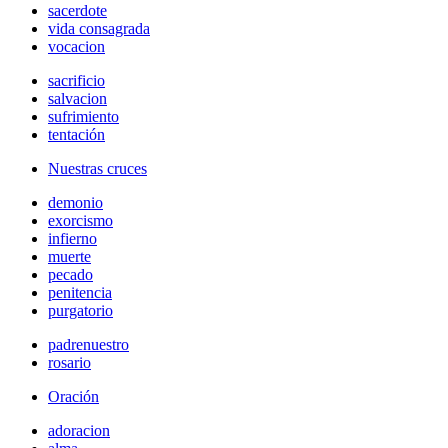
sacerdote
vida consagrada
vocacion
sacrificio
salvacion
sufrimiento
tentación
Nuestras cruces
demonio
exorcismo
infierno
muerte
pecado
penitencia
purgatorio
padrenuestro
rosario
Oración
adoracion