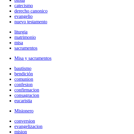
biblia
catecismo
derecho canonico
evangelio
nuevo testamento
liturgia
matrimonio
misa
sacramentos
Misa y sacramentos
bautismo
bendición
comunion
confesion
confirmacion
consagracion
eucaristia
Misionero
conversion
evangelizacion
mision