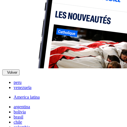
Volver
peru
venezuela
America latina
argentina
bolivia
brasil
chile