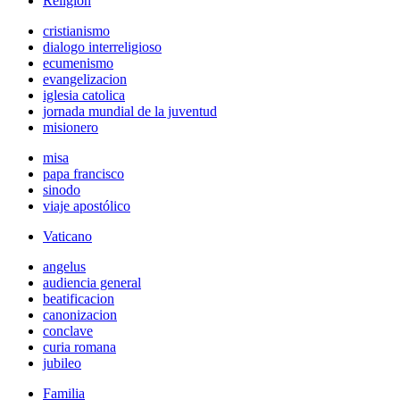
Religión
cristianismo
dialogo interreligioso
ecumenismo
evangelizacion
iglesia catolica
jornada mundial de la juventud
misionero
misa
papa francisco
sinodo
viaje apostólico
Vaticano
angelus
audiencia general
beatificacion
canonizacion
conclave
curia romana
jubileo
Familia