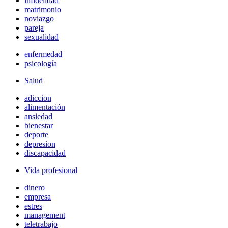
infidelidad
matrimonio
noviazgo
pareja
sexualidad
enfermedad
psicología
Salud
adiccion
alimentación
ansiedad
bienestar
deporte
depresion
discapacidad
Vida profesional
dinero
empresa
estres
management
teletrabajo