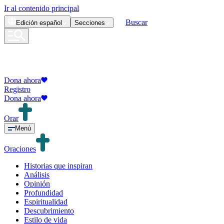
Ir al contenido principal
Buscar
Edición
español
Secciones
Dona ahora
Registro
Dona ahora
Orar
Menú
Oraciones
Historias que inspiran
Análisis
Opinión
Profundidad
Espiritualidad
Descubrimiento
Estilo de vida