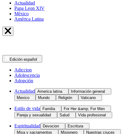
Actualidad
Papa Leon XIV
México
América Latina
Edición
español
Adiccion
Adolescencia
Adopción
Actualidad
America latina
Información general
Mexico
Mundo
Religión
Vaticano
Estilo de vida
Familia
For Her &amp; For Men
Pareja y sexualidad
Salud
Vida profesional
Espiritualidad
Devocion
Escritura
Misa y sacramentos
Misionero
Nuestras cruces