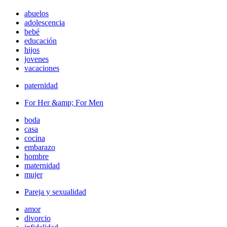
abuelos
adolescencia
bebé
educación
hijos
jovenes
vacaciones
paternidad
For Her &amp; For Men
boda
casa
cocina
embarazo
hombre
maternidad
mujer
Pareja y sexualidad
amor
divorcio