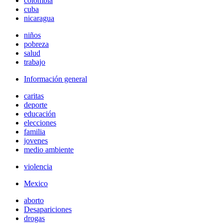
colombia
cuba
nicaragua
niños
pobreza
salud
trabajo
Información general
caritas
deporte
educación
elecciones
familia
jovenes
medio ambiente
violencia
Mexico
aborto
Desapariciones
drogas