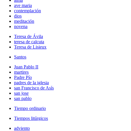
alma
ave maria
contemplación
dios
meditación
novena
Teresa de Ávila
teresa de calcuta
Teresa de Lisieux
Santos
Juan Pablo II
martires
Padre Pío
padres de la iglesia
san Francisco de Asís
san jose
san pablo
Tiempo ordinario
Tiempos litúrgicos
adviento