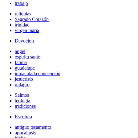
trabajo
reliquias
Sagrado Corazón
trinidad
virgen maria
Devocion
angel
espiritu santo
fatima
guadalupe
inmaculada concepción
jesucristo
milagro
Salmos
teologia
tradiciones
Escritura
antiguo testamento
apocalipsis