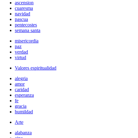
ascension
cuaresma
navidad
pascua
pentecostes
semana santa
misericordia
paz
verdad
virtud
Valores espiritualidad
alegria
amor
caridad
esperanza
fe
gracia
humildad
Arte
alabanza