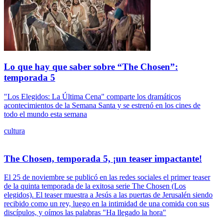
Lo que hay que saber sobre “The Chosen”:
temporada 5
"Los Elegidos: La Última Cena" comparte los dramáticos
acontecimientos de la Semana Santa y se estrenó en los cines de
todo el mundo esta semana
cultura
The Chosen, temporada 5, ¡un teaser impactante!
El 25 de noviembre se publicó en las redes sociales el primer teaser
de la quinta temporada de la exitosa serie The Chosen (Los
elegidos). El teaser muestra a Jesús a las puertas de Jerusalén siendo
recibido como un rey, luego en la intimidad de una comida con sus
discípulos, y oímos las palabras "Ha llegado la hora"