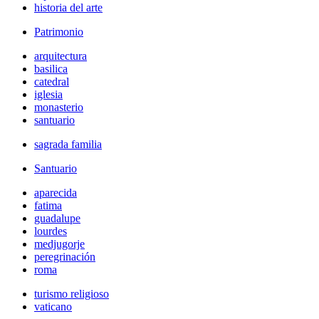
historia del arte
Patrimonio
arquitectura
basilica
catedral
iglesia
monasterio
santuario
sagrada familia
Santuario
aparecida
fatima
guadalupe
lourdes
medjugorje
peregrinación
roma
turismo religioso
vaticano