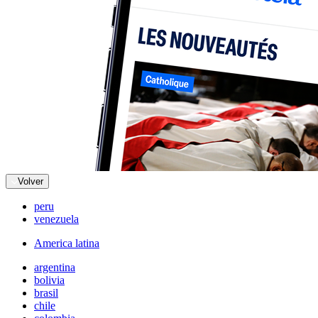
Volver
peru
venezuela
America latina
argentina
bolivia
brasil
chile