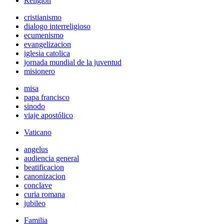
Religión
cristianismo
dialogo interreligioso
ecumenismo
evangelizacion
iglesia catolica
jornada mundial de la juventud
misionero
misa
papa francisco
sinodo
viaje apostólico
Vaticano
angelus
audiencia general
beatificacion
canonizacion
conclave
curia romana
jubileo
Familia