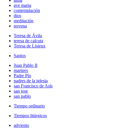
alma
ave maria
contemplación
dios
meditación
novena
Teresa de Ávila
teresa de calcuta
Teresa de Lisieux
Santos
Juan Pablo II
martires
Padre Pío
padres de la iglesia
san Francisco de Asís
san jose
san pablo
Tiempo ordinario
Tiempos litúrgicos
adviento