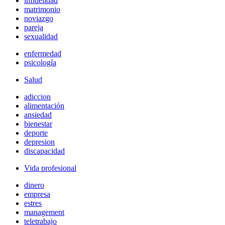
infidelidad
matrimonio
noviazgo
pareja
sexualidad
enfermedad
psicología
Salud
adiccion
alimentación
ansiedad
bienestar
deporte
depresion
discapacidad
Vida profesional
dinero
empresa
estres
management
teletrabajo