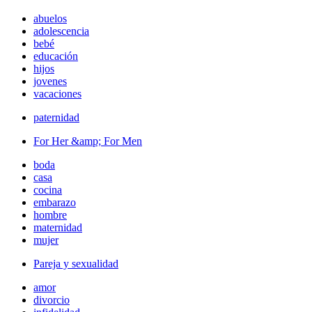
abuelos
adolescencia
bebé
educación
hijos
jovenes
vacaciones
paternidad
For Her &amp; For Men
boda
casa
cocina
embarazo
hombre
maternidad
mujer
Pareja y sexualidad
amor
divorcio