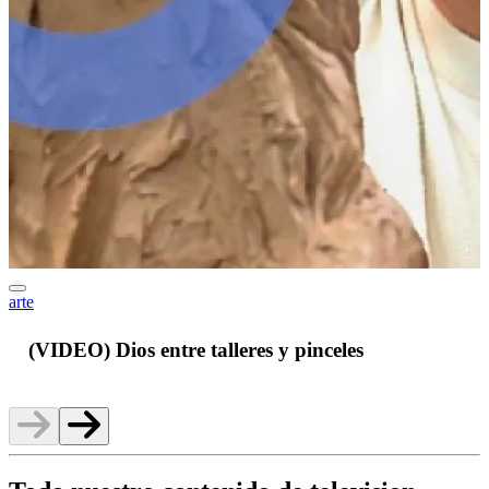
arte
J
(VIDEO) Dios entre talleres y pinceles