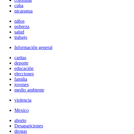
colombia
cuba
nicaragua
niños
pobreza
salud
trabajo
Información general
caritas
deporte
educación
elecciones
familia
jovenes
medio ambiente
violencia
Mexico
aborto
Desapariciones
drogas