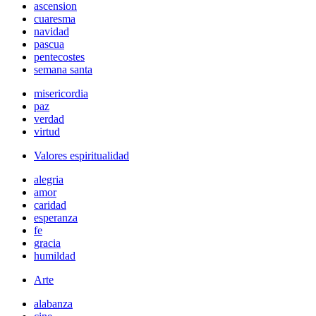
ascension
cuaresma
navidad
pascua
pentecostes
semana santa
misericordia
paz
verdad
virtud
Valores espiritualidad
alegria
amor
caridad
esperanza
fe
gracia
humildad
Arte
alabanza