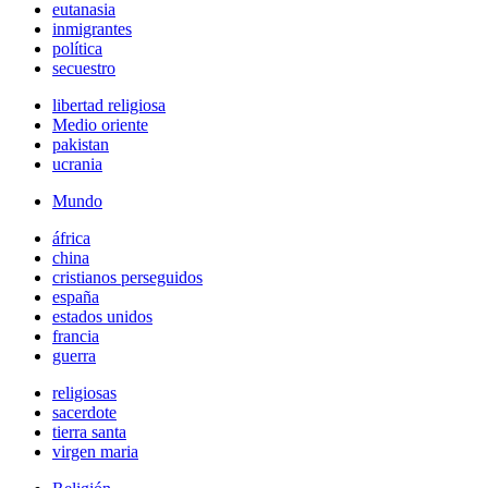
eutanasia
inmigrantes
política
secuestro
libertad religiosa
Medio oriente
pakistan
ucrania
Mundo
áfrica
china
cristianos perseguidos
españa
estados unidos
francia
guerra
religiosas
sacerdote
tierra santa
virgen maria