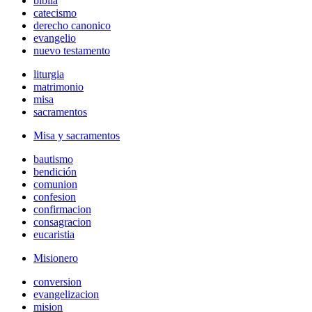
biblia
catecismo
derecho canonico
evangelio
nuevo testamento
liturgia
matrimonio
misa
sacramentos
Misa y sacramentos
bautismo
bendición
comunion
confesion
confirmacion
consagracion
eucaristia
Misionero
conversion
evangelizacion
mision