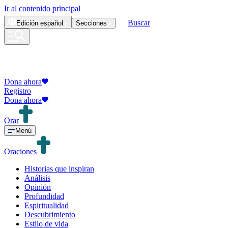
Ir al contenido principal
Buscar
Edición
español
Secciones
Dona ahora
Registro
Dona ahora
Orar
Menú
Oraciones
Historias que inspiran
Análisis
Opinión
Profundidad
Espiritualidad
Descubrimiento
Estilo de vida