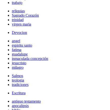
trabajo
reliquias
Sagrado Corazón
trinidad
virgen maria
Devocion
angel
espiritu santo
fatima
guadalupe
inmaculada concepción
jesucristo
milagro
Salmos
teologia
tradiciones
Escritura
antiguo testamento
apocalipsis