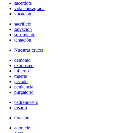
sacerdote
vida consagrada
vocacion
sacrificio
salvacion
sufrimiento
tentación
Nuestras cruces
demonio
exorcismo
infierno
muerte
pecado
penitencia
purgatorio
padrenuestro
rosario
Oración
adoracion