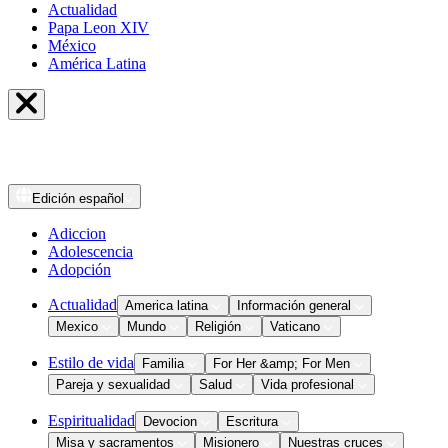
Actualidad
Papa Leon XIV
México
América Latina
Edición
español
Adiccion
Adolescencia
Adopción
Actualidad
America latina
Información general
Mexico
Mundo
Religión
Vaticano
Estilo de vida
Familia
For Her &amp; For Men
Pareja y sexualidad
Salud
Vida profesional
Espiritualidad
Devocion
Escritura
Misa y sacramentos
Misionero
Nuestras cruces