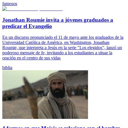
famosos
Jonathan Roumie invita a jóvenes graduados a
predicar el Evangelio
En un discurso pronunciado el 11 de mayo ante los graduados de la
Universidad Católica de América, en Washington, Jonathan
Roumie, que interpreta a Jesús en la serie "Los elegidos", lanzó un
poderoso mensaje de fe, invitando a los estudiantes a situar la
oración en el centro de sus vidas
biblia