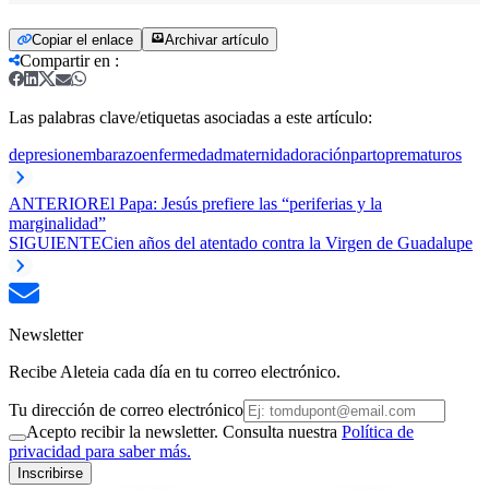
Copiar el enlace
Archivar artículo
Compartir en
:
Las palabras clave/etiquetas asociadas a este artículo:
depresion
embarazo
enfermedad
maternidad
oración
parto
prematuros
ANTERIOR
El Papa: Jesús prefiere las “periferias y la
marginalidad”
SIGUIENTE
Cien años del atentado contra la Virgen de Guadalupe
Newsletter
Recibe Aleteia cada día en tu correo electrónico.
Tu dirección de correo electrónico
Acepto recibir la newsletter. Consulta nuestra
Política de
privacidad para saber más.
Inscribirse