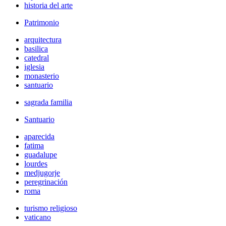
historia del arte
Patrimonio
arquitectura
basilica
catedral
iglesia
monasterio
santuario
sagrada familia
Santuario
aparecida
fatima
guadalupe
lourdes
medjugorje
peregrinación
roma
turismo religioso
vaticano