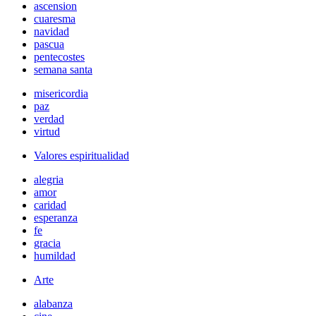
ascension
cuaresma
navidad
pascua
pentecostes
semana santa
misericordia
paz
verdad
virtud
Valores espiritualidad
alegria
amor
caridad
esperanza
fe
gracia
humildad
Arte
alabanza