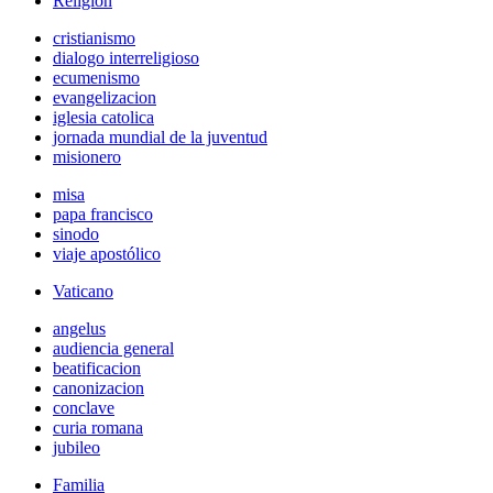
Religión
cristianismo
dialogo interreligioso
ecumenismo
evangelizacion
iglesia catolica
jornada mundial de la juventud
misionero
misa
papa francisco
sinodo
viaje apostólico
Vaticano
angelus
audiencia general
beatificacion
canonizacion
conclave
curia romana
jubileo
Familia