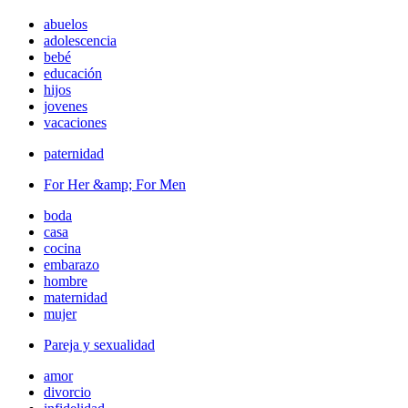
abuelos
adolescencia
bebé
educación
hijos
jovenes
vacaciones
paternidad
For Her &amp; For Men
boda
casa
cocina
embarazo
hombre
maternidad
mujer
Pareja y sexualidad
amor
divorcio