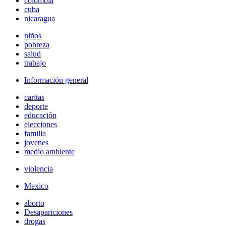
colombia
cuba
nicaragua
niños
pobreza
salud
trabajo
Información general
caritas
deporte
educación
elecciones
familia
jovenes
medio ambiente
violencia
Mexico
aborto
Desapariciones
drogas