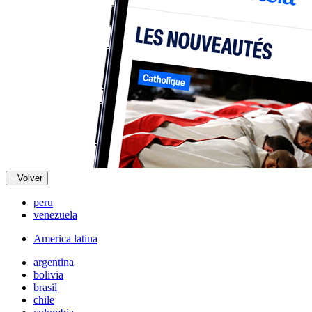
Volver
peru
venezuela
America latina
argentina
bolivia
brasil
chile