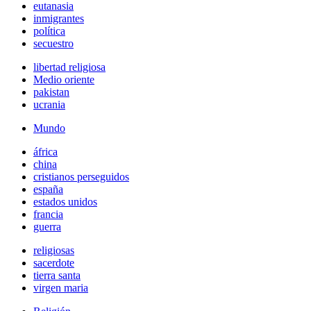
eutanasia
inmigrantes
política
secuestro
libertad religiosa
Medio oriente
pakistan
ucrania
Mundo
áfrica
china
cristianos perseguidos
españa
estados unidos
francia
guerra
religiosas
sacerdote
tierra santa
virgen maria