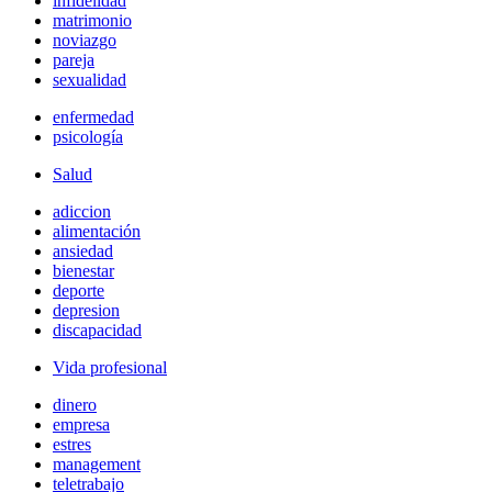
infidelidad
matrimonio
noviazgo
pareja
sexualidad
enfermedad
psicología
Salud
adiccion
alimentación
ansiedad
bienestar
deporte
depresion
discapacidad
Vida profesional
dinero
empresa
estres
management
teletrabajo