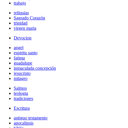
trabajo
reliquias
Sagrado Corazón
trinidad
virgen maria
Devocion
angel
espiritu santo
fatima
guadalupe
inmaculada concepción
jesucristo
milagro
Salmos
teologia
tradiciones
Escritura
antiguo testamento
apocalipsis