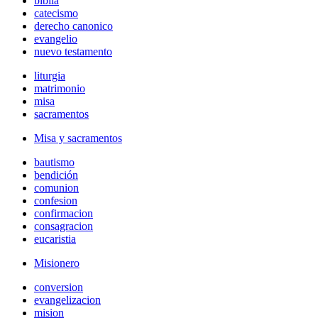
biblia
catecismo
derecho canonico
evangelio
nuevo testamento
liturgia
matrimonio
misa
sacramentos
Misa y sacramentos
bautismo
bendición
comunion
confesion
confirmacion
consagracion
eucaristia
Misionero
conversion
evangelizacion
mision