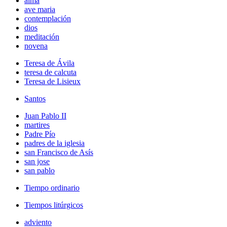
alma
ave maria
contemplación
dios
meditación
novena
Teresa de Ávila
teresa de calcuta
Teresa de Lisieux
Santos
Juan Pablo II
martires
Padre Pío
padres de la iglesia
san Francisco de Asís
san jose
san pablo
Tiempo ordinario
Tiempos litúrgicos
adviento