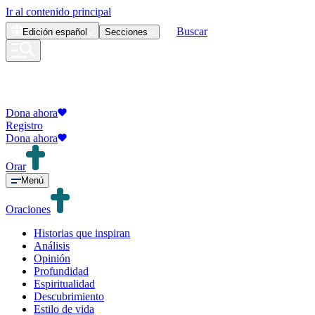
Ir al contenido principal
Buscar
Edición
español
Secciones
Dona ahora
Registro
Dona ahora
Orar
Menú
Oraciones
Historias que inspiran
Análisis
Opinión
Profundidad
Espiritualidad
Descubrimiento
Estilo de vida