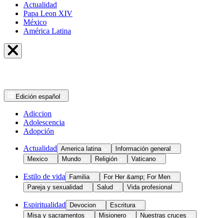
Actualidad
Papa Leon XIV
México
América Latina
Edición
español
Adiccion
Adolescencia
Adopción
Actualidad
America latina
Información general
Mexico
Mundo
Religión
Vaticano
Estilo de vida
Familia
For Her &amp; For Men
Pareja y sexualidad
Salud
Vida profesional
Espiritualidad
Devocion
Escritura
Misa y sacramentos
Misionero
Nuestras cruces