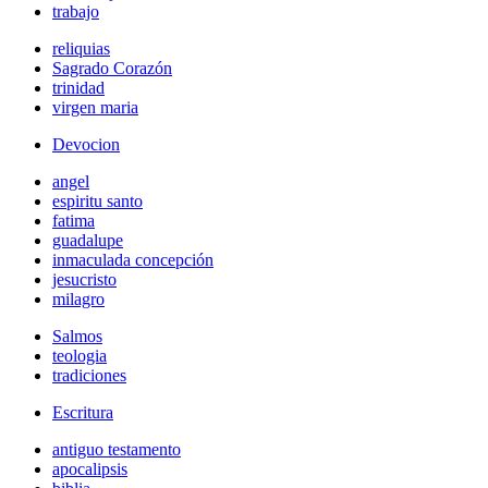
trabajo
reliquias
Sagrado Corazón
trinidad
virgen maria
Devocion
angel
espiritu santo
fatima
guadalupe
inmaculada concepción
jesucristo
milagro
Salmos
teologia
tradiciones
Escritura
antiguo testamento
apocalipsis