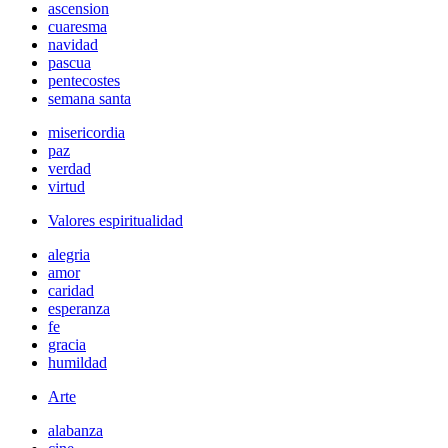
ascension
cuaresma
navidad
pascua
pentecostes
semana santa
misericordia
paz
verdad
virtud
Valores espiritualidad
alegria
amor
caridad
esperanza
fe
gracia
humildad
Arte
alabanza