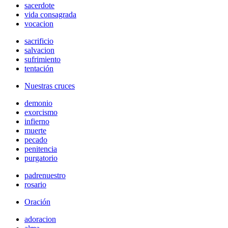
sacerdote
vida consagrada
vocacion
sacrificio
salvacion
sufrimiento
tentación
Nuestras cruces
demonio
exorcismo
infierno
muerte
pecado
penitencia
purgatorio
padrenuestro
rosario
Oración
adoracion