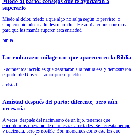
Miedo al parto: consejos que te ayudarán a
superarlo
Miedo al dolor, miedo a que algo no salga según lo previsto, o
simplemente miedo a lo desconocido... He aquí algunos consejos
para que las mamás superen esta ansiedad
biblia
Los embarazos milagrosos que aparecen en la Biblia
Nacimientos increíbles que desafiaron a la naturaleza y demostraron
el poder de Dios y su amor por su pueblo
amistad
Amistad después del parto: diferente, pero aún
necesaria
A veces, después del nacimiento de un hijo, tenemos que
encontrarnos nuevamente en nuestras amistades. Se necesita tiempo
y paciencia, pero es posible. Son momentos como este los que