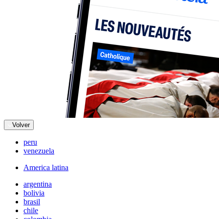
Volver
peru
venezuela
America latina
argentina
bolivia
brasil
chile