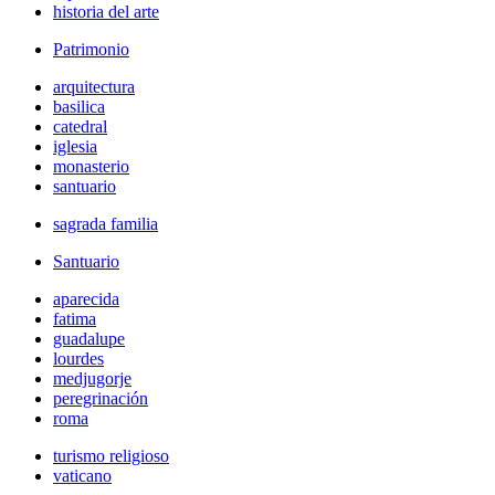
historia del arte
Patrimonio
arquitectura
basilica
catedral
iglesia
monasterio
santuario
sagrada familia
Santuario
aparecida
fatima
guadalupe
lourdes
medjugorje
peregrinación
roma
turismo religioso
vaticano