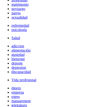
infidelidad
matrimonio
noviazgo
pareja
sexualidad
enfermedad
psicología
Salud
adiccion
alimentación
ansiedad
bienestar
deporte
depresion
discapacidad
Vida profesional
dinero
empresa
estres
management
teletrabajo