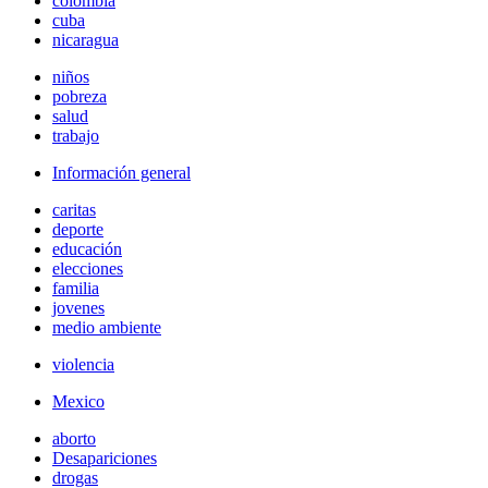
colombia
cuba
nicaragua
niños
pobreza
salud
trabajo
Información general
caritas
deporte
educación
elecciones
familia
jovenes
medio ambiente
violencia
Mexico
aborto
Desapariciones
drogas