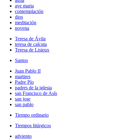
alma
ave maria
contemplación
dios
meditación
novena
Teresa de Ávila
teresa de calcuta
Teresa de Lisieux
Santos
Juan Pablo II
martires
Padre Pío
padres de la iglesia
san Francisco de Asís
san jose
san pablo
Tiempo ordinario
Tiempos litúrgicos
adviento