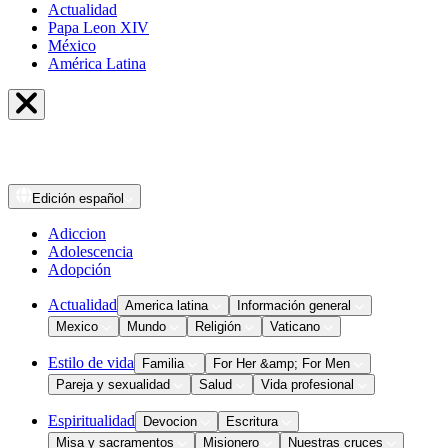
Actualidad
Papa Leon XIV
México
América Latina
Edición
español
Adiccion
Adolescencia
Adopción
Actualidad
America latina
Información general
Mexico
Mundo
Religión
Vaticano
Estilo de vida
Familia
For Her &amp; For Men
Pareja y sexualidad
Salud
Vida profesional
Espiritualidad
Devocion
Escritura
Misa y sacramentos
Misionero
Nuestras cruces