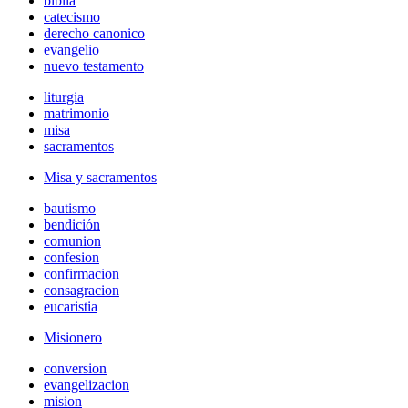
biblia
catecismo
derecho canonico
evangelio
nuevo testamento
liturgia
matrimonio
misa
sacramentos
Misa y sacramentos
bautismo
bendición
comunion
confesion
confirmacion
consagracion
eucaristia
Misionero
conversion
evangelizacion
mision