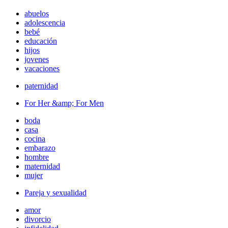
abuelos
adolescencia
bebé
educación
hijos
jovenes
vacaciones
paternidad
For Her &amp; For Men
boda
casa
cocina
embarazo
hombre
maternidad
mujer
Pareja y sexualidad
amor
divorcio