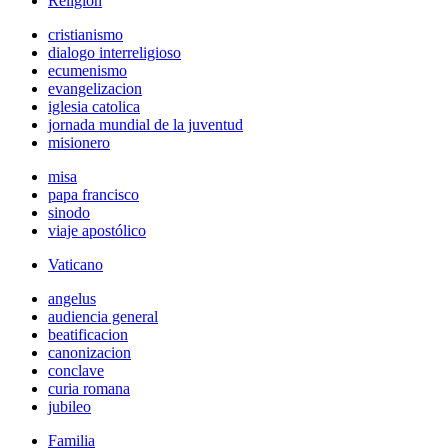
Religión
cristianismo
dialogo interreligioso
ecumenismo
evangelizacion
iglesia catolica
jornada mundial de la juventud
misionero
misa
papa francisco
sinodo
viaje apostólico
Vaticano
angelus
audiencia general
beatificacion
canonizacion
conclave
curia romana
jubileo
Familia