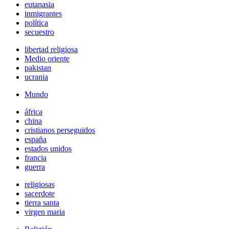
eutanasia
inmigrantes
política
secuestro
libertad religiosa
Medio oriente
pakistan
ucrania
Mundo
áfrica
china
cristianos perseguidos
españa
estados unidos
francia
guerra
religiosas
sacerdote
tierra santa
virgen maria