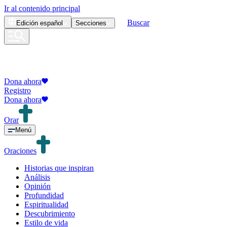
Ir al contenido principal
Buscar
Edición
español
Secciones
Dona ahora
Registro
Dona ahora
Orar
Menú
Oraciones
Historias que inspiran
Análisis
Opinión
Profundidad
Espiritualidad
Descubrimiento
Estilo de vida