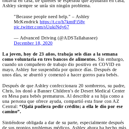
todavía en casa, de quienes se esperaba que ayudaran en casa,
Ashley siempre se unía sin ningún problema.
"Because people need help." – Ashley
McKendrick
https://t.co/h7kmtFi58v
pic.twitter.com/sUukiNdy67
— Advanced Driving (@ADSTallahassee)
December 18, 2020
La joven, hoy de 23 años, trabaja seis días a la semana
como voluntaria en tres bancos de alimentos.
Sin embargo,
cuando un compañero de trabajo dio positivo en COVID en
mayo, Ashley fue suspendida por quince días. Después de
unos días, se aburrió y comenzó a hacer gorros para bebés.
Después de que Ashley confeccionara 20 sombreros, su padre,
Chris, los donó a Banner Children’s de Desert Medical Center
en Mesa para bebés prematuros. Al describir a su hija como a
una persona que ofrece ayuda, compartió esta frase con AZ
Central:
“Ojalá pudiera pedir crédito; a ella le dio por ese
camino”.
Sintiéndose obligada a dar de su parte, especialmente después
de sus propios problemas médicos, Ashley ahora ha hecho más