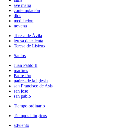
alma
ave maria
contemplación
dios
meditación
novena
Teresa de Ávila
teresa de calcuta
Teresa de Lisieux
Santos
Juan Pablo II
martires
Padre Pío
padres de la iglesia
san Francisco de Asís
san jose
san pablo
Tiempo ordinario
Tiempos litúrgicos
adviento