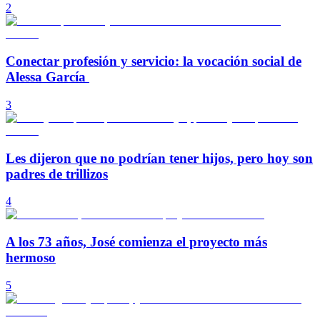
2
Conectar profesión y servicio: la vocación social de
Alessa García
3
Les dijeron que no podrían tener hijos, pero hoy son
padres de trillizos
4
A los 73 años, José comienza el proyecto más
hermoso
5