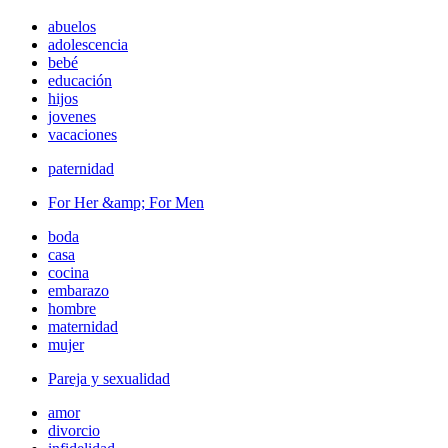
abuelos
adolescencia
bebé
educación
hijos
jovenes
vacaciones
paternidad
For Her &amp; For Men
boda
casa
cocina
embarazo
hombre
maternidad
mujer
Pareja y sexualidad
amor
divorcio