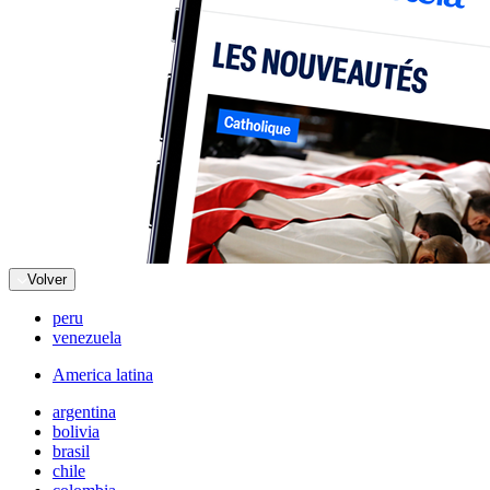
Volver
peru
venezuela
America latina
argentina
bolivia
brasil
chile