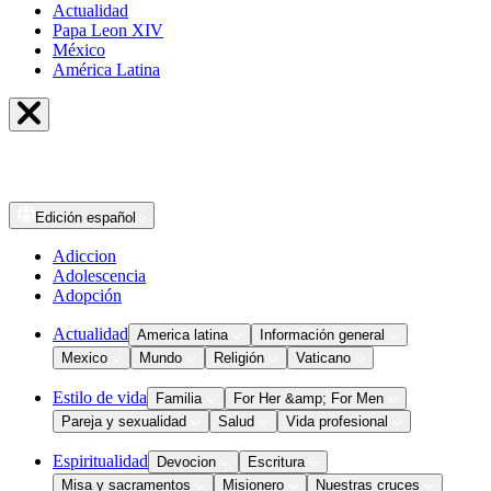
Actualidad
Papa Leon XIV
México
América Latina
Edición
español
Adiccion
Adolescencia
Adopción
Actualidad
America latina
Información general
Mexico
Mundo
Religión
Vaticano
Estilo de vida
Familia
For Her &amp; For Men
Pareja y sexualidad
Salud
Vida profesional
Espiritualidad
Devocion
Escritura
Misa y sacramentos
Misionero
Nuestras cruces