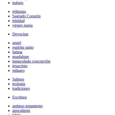
trabajo
reliquias
Sagrado Corazón
trinidad
virgen maria
Devocion
angel
espiritu santo
fatima
guadalupe
inmaculada concepción
jesucristo
milagro
Salmos
teologia
tradiciones
Escritura
antiguo testamento
apocalipsis