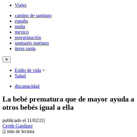
Viajes
camino de santiago
españa
malta
mexico
peregrinación
santuario mariano
tierra santa
✕
Estilo de vida
>
Salud
discapacidad
La bebé prematura que de mayor ayuda a
otros bebés igual a ella
publicado el 11/02/21
|
Cerith Gardiner
|
2
min de lectura