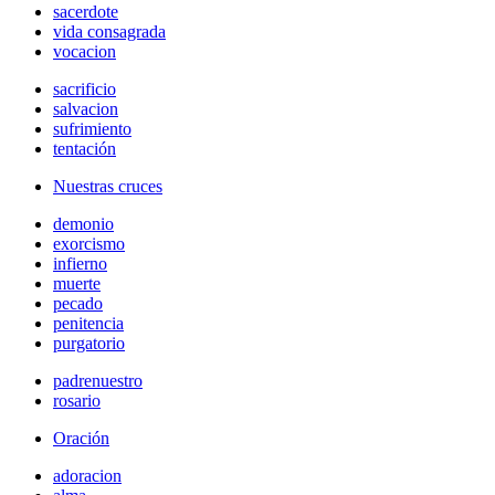
sacerdote
vida consagrada
vocacion
sacrificio
salvacion
sufrimiento
tentación
Nuestras cruces
demonio
exorcismo
infierno
muerte
pecado
penitencia
purgatorio
padrenuestro
rosario
Oración
adoracion