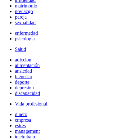
infidelidad
matrimonio
noviazgo
pareja
sexualidad
enfermedad
psicología
Salud
adiccion
alimentación
ansiedad
bienestar
deporte
depresion
discapacidad
Vida profesional
dinero
empresa
estres
management
teletrabajo