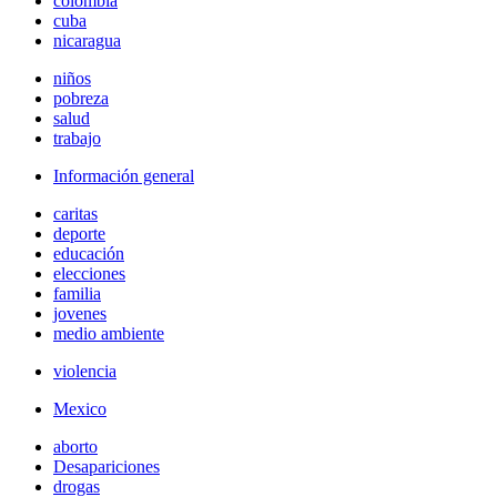
colombia
cuba
nicaragua
niños
pobreza
salud
trabajo
Información general
caritas
deporte
educación
elecciones
familia
jovenes
medio ambiente
violencia
Mexico
aborto
Desapariciones
drogas