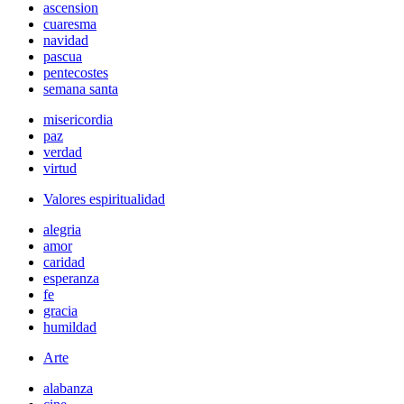
ascension
cuaresma
navidad
pascua
pentecostes
semana santa
misericordia
paz
verdad
virtud
Valores espiritualidad
alegria
amor
caridad
esperanza
fe
gracia
humildad
Arte
alabanza