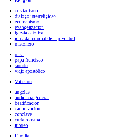
Religión
cristianismo
dialogo interreligioso
ecumenismo
evangelizacion
iglesia catolica
jornada mundial de la juventud
misionero
misa
papa francisco
sinodo
viaje apostólico
Vaticano
angelus
audiencia general
beatificacion
canonizacion
conclave
curia romana
jubileo
Familia