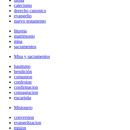
biblia
catecismo
derecho canonico
evangelio
nuevo testamento
liturgia
matrimonio
misa
sacramentos
Misa y sacramentos
bautismo
bendición
comunion
confesion
confirmacion
consagracion
eucaristia
Misionero
conversion
evangelizacion
mision