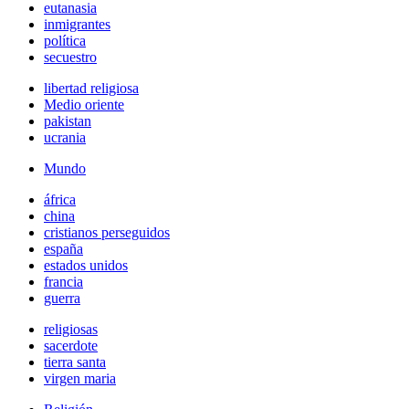
eutanasia
inmigrantes
política
secuestro
libertad religiosa
Medio oriente
pakistan
ucrania
Mundo
áfrica
china
cristianos perseguidos
españa
estados unidos
francia
guerra
religiosas
sacerdote
tierra santa
virgen maria