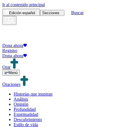
Ir al contenido principal
Buscar
Edición
español
Secciones
Dona ahora
Registro
Dona ahora
Orar
Menú
Oraciones
Historias que inspiran
Análisis
Opinión
Profundidad
Espiritualidad
Descubrimiento
Estilo de vida