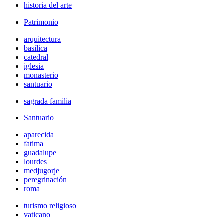
historia del arte
Patrimonio
arquitectura
basilica
catedral
iglesia
monasterio
santuario
sagrada familia
Santuario
aparecida
fatima
guadalupe
lourdes
medjugorje
peregrinación
roma
turismo religioso
vaticano