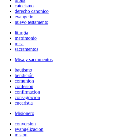
biblia
catecismo
derecho canonico
evangelio
nuevo testamento
liturgia
matrimonio
misa
sacramentos
Misa y sacramentos
bautismo
bendición
comunion
confesion
confirmacion
consagracion
eucaristia
Misionero
conversion
evangelizacion
mision