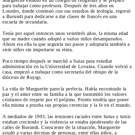
Marguerite estudió en un colegio de religiosas y se preparó
para trabajar como profesora. Después de tres años en
Lourdes, donde continuó con sus estudios de teología, regresó
a Burundi para dedicarse a dar clases de francés en una
escuela de secundaria.
Tenía por aquel entonces unos veintitrés años, la misma edad
que su madre cuando adoptó a varios niños desamparados.
Ahora era ella la que seguiría sus pasos y adoptaría también a
siete niños sin importarse su etnia.
Poco tiempo después se marchó a Suiza para estudiar
administración en la Universidad de Lovaina. Cuando volvió a
casa, empezó a trabajar como secretaria del obispo de la
diócesis de Ruyigi.
La vida de Marguerite parecía perfecta. Había encontrado la
paz y el amor entre su familia a la que transmitió los valores
cristianos de respeto por el prójimo. Pronto tendría que poner
ella misma a prueba sus propias creencias y la fe en el mundo.
A mediados de 1993, las tensiones raciales entre hutus y tutsis
estaban creciendo y la violencia se estaba apoderando de las
calles de Burundi. Consciente de la situación, Marguerite
ayudó a varias decenas de personas, entre ellas niños, a