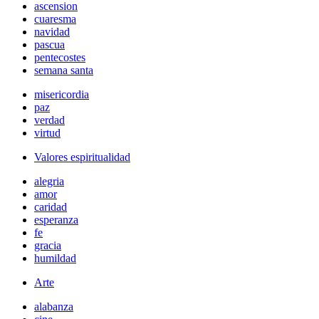
ascension
cuaresma
navidad
pascua
pentecostes
semana santa
misericordia
paz
verdad
virtud
Valores espiritualidad
alegria
amor
caridad
esperanza
fe
gracia
humildad
Arte
alabanza