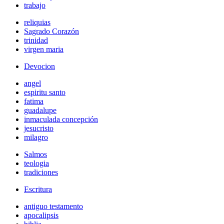
trabajo
reliquias
Sagrado Corazón
trinidad
virgen maria
Devocion
angel
espiritu santo
fatima
guadalupe
inmaculada concepción
jesucristo
milagro
Salmos
teologia
tradiciones
Escritura
antiguo testamento
apocalipsis