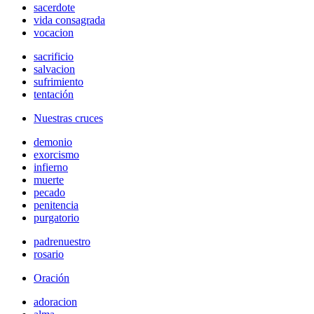
sacerdote
vida consagrada
vocacion
sacrificio
salvacion
sufrimiento
tentación
Nuestras cruces
demonio
exorcismo
infierno
muerte
pecado
penitencia
purgatorio
padrenuestro
rosario
Oración
adoracion