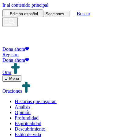
Ir al contenido principal
Buscar
Edición
español
Secciones
Dona ahora
Registro
Dona ahora
Orar
Menú
Oraciones
Historias que inspiran
Análisis
Opinión
Profundidad
Espiritualidad
Descubrimiento
Estilo de vida