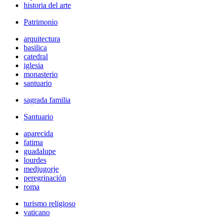
historia del arte
Patrimonio
arquitectura
basilica
catedral
iglesia
monasterio
santuario
sagrada familia
Santuario
aparecida
fatima
guadalupe
lourdes
medjugorje
peregrinación
roma
turismo religioso
vaticano