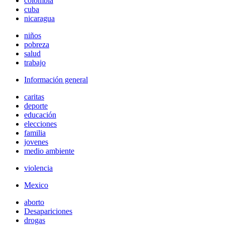
colombia
cuba
nicaragua
niños
pobreza
salud
trabajo
Información general
caritas
deporte
educación
elecciones
familia
jovenes
medio ambiente
violencia
Mexico
aborto
Desapariciones
drogas