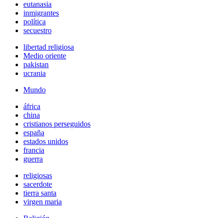
eutanasia
inmigrantes
política
secuestro
libertad religiosa
Medio oriente
pakistan
ucrania
Mundo
áfrica
china
cristianos perseguidos
españa
estados unidos
francia
guerra
religiosas
sacerdote
tierra santa
virgen maria