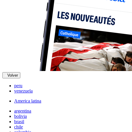
Volver
peru
venezuela
America latina
argentina
bolivia
brasil
chile