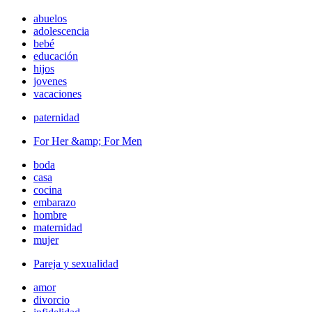
abuelos
adolescencia
bebé
educación
hijos
jovenes
vacaciones
paternidad
For Her &amp; For Men
boda
casa
cocina
embarazo
hombre
maternidad
mujer
Pareja y sexualidad
amor
divorcio