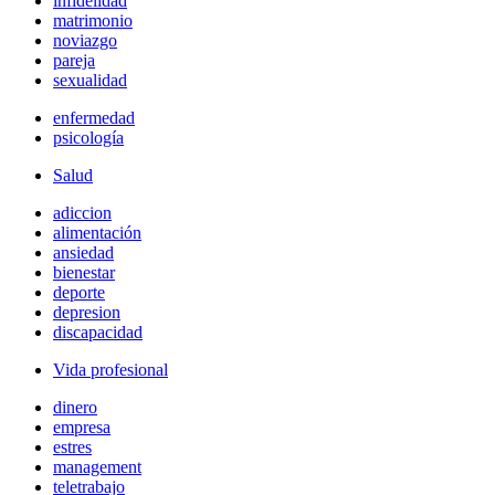
infidelidad
matrimonio
noviazgo
pareja
sexualidad
enfermedad
psicología
Salud
adiccion
alimentación
ansiedad
bienestar
deporte
depresion
discapacidad
Vida profesional
dinero
empresa
estres
management
teletrabajo