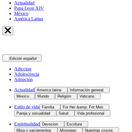
Actualidad
Papa Leon XIV
México
América Latina
Edición
español
Adiccion
Adolescencia
Adopción
Actualidad
America latina
Información general
Mexico
Mundo
Religión
Vaticano
Estilo de vida
Familia
For Her &amp; For Men
Pareja y sexualidad
Salud
Vida profesional
Espiritualidad
Devocion
Escritura
Misa y sacramentos
Misionero
Nuestras cruces