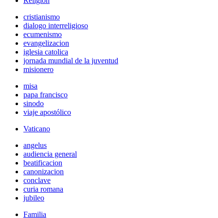
Religión
cristianismo
dialogo interreligioso
ecumenismo
evangelizacion
iglesia catolica
jornada mundial de la juventud
misionero
misa
papa francisco
sinodo
viaje apostólico
Vaticano
angelus
audiencia general
beatificacion
canonizacion
conclave
curia romana
jubileo
Familia