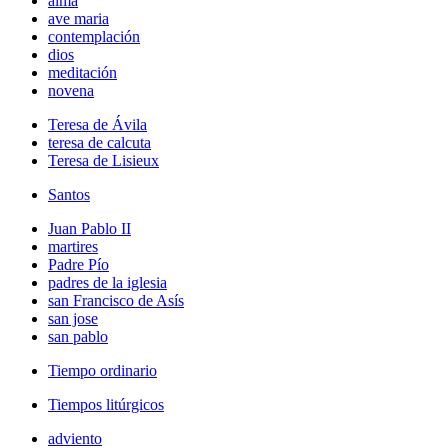
alma
ave maria
contemplación
dios
meditación
novena
Teresa de Ávila
teresa de calcuta
Teresa de Lisieux
Santos
Juan Pablo II
martires
Padre Pío
padres de la iglesia
san Francisco de Asís
san jose
san pablo
Tiempo ordinario
Tiempos litúrgicos
adviento