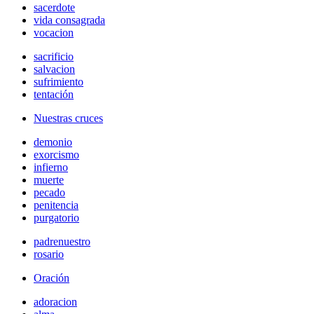
sacerdote
vida consagrada
vocacion
sacrificio
salvacion
sufrimiento
tentación
Nuestras cruces
demonio
exorcismo
infierno
muerte
pecado
penitencia
purgatorio
padrenuestro
rosario
Oración
adoracion