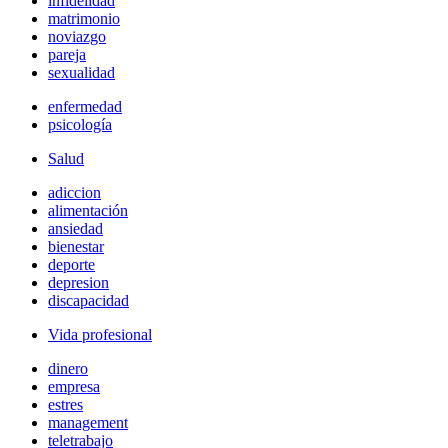
infidelidad
matrimonio
noviazgo
pareja
sexualidad
enfermedad
psicología
Salud
adiccion
alimentación
ansiedad
bienestar
deporte
depresion
discapacidad
Vida profesional
dinero
empresa
estres
management
teletrabajo