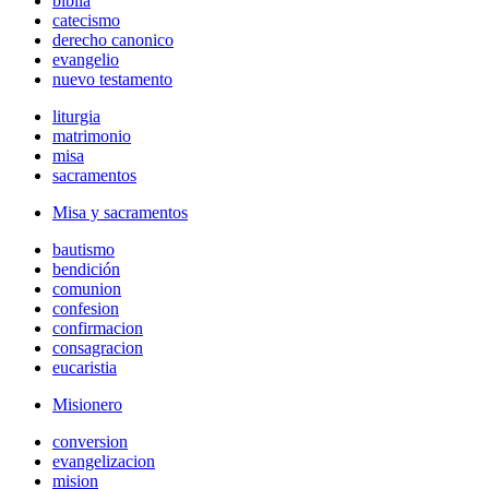
biblia
catecismo
derecho canonico
evangelio
nuevo testamento
liturgia
matrimonio
misa
sacramentos
Misa y sacramentos
bautismo
bendición
comunion
confesion
confirmacion
consagracion
eucaristia
Misionero
conversion
evangelizacion
mision