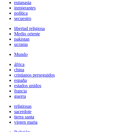
eutanasia
inmigrantes
política
secuestro
libertad religiosa
Medio oriente
pakistan
ucrania
Mundo
áfrica
china
cristianos perseguidos
españa
estados unidos
francia
guerra
religiosas
sacerdote
tierra santa
virgen maria