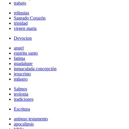
trabajo
reliquias
Sagrado Corazón
trinidad
virgen maria
Devocion
angel
espiritu santo
fatima
guadalupe
inmaculada concepción
jesucristo
milagro
Salmos
teologia
tradiciones
Escritura
antiguo testamento
apocalipsis