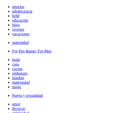
abuelos
adolescencia
bebé
educación
hijos
jovenes
vacaciones
paternidad
For Her &amp; For Men
boda
casa
cocina
embarazo
hombre
maternidad
mujer
Pareja y sexualidad
amor
divorcio