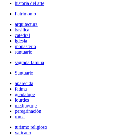
historia del arte
Patrimonio
arquitectura
basilica
catedral
iglesia
monasterio
santuario
sagrada familia
Santuario
aparecida
fatima
guadalupe
lourdes
medjugorje
peregrinación
roma
turismo religioso
vaticano