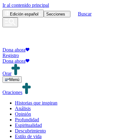
Ir al contenido principal
Buscar
Edición
español
Secciones
Dona ahora
Registro
Dona ahora
Orar
Menú
Oraciones
Historias que inspiran
Análisis
Opinión
Profundidad
Espiritualidad
Descubrimiento
Estilo de vida