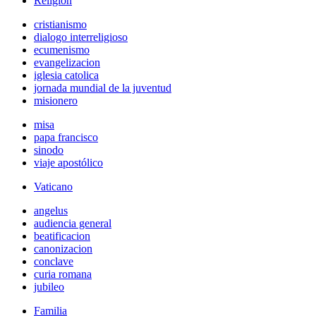
Religión
cristianismo
dialogo interreligioso
ecumenismo
evangelizacion
iglesia catolica
jornada mundial de la juventud
misionero
misa
papa francisco
sinodo
viaje apostólico
Vaticano
angelus
audiencia general
beatificacion
canonizacion
conclave
curia romana
jubileo
Familia