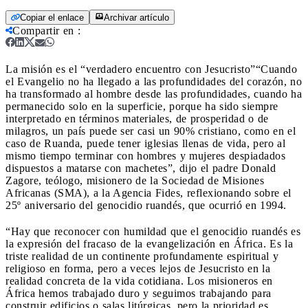
Copiar el enlace
Archivar artículo
Compartir en
:
La misión es el “verdadero encuentro con Jesucristo”
“Cuando
el Evangelio no ha llegado a las profundidades del corazón, no
ha transformado al hombre desde las profundidades, cuando ha
permanecido solo en la superficie, porque ha sido siempre
interpretado en términos materiales, de prosperidad o de
milagros, un país puede ser casi un 90% cristiano, como en el
caso de Ruanda, puede tener iglesias llenas de vida, pero al
mismo tiempo terminar con hombres y mujeres despiadados
dispuestos a matarse con machetes”, dijo el padre Donald
Zagore, teólogo, misionero de la Sociedad de Misiones
Africanas (SMA), a la Agencia Fides, reflexionando sobre el
25º aniversario del genocidio ruandés, que ocurrió en 1994.
“Hay que reconocer con humildad que el genocidio ruandés es
la expresión del fracaso de la evangelización en África. Es la
triste realidad de un continente profundamente espiritual y
religioso en forma, pero a veces lejos de Jesucristo en la
realidad concreta de la vida cotidiana. Los misioneros en
África hemos trabajado duro y seguimos trabajando para
construir edificios o salas litúrgicas, pero la prioridad es