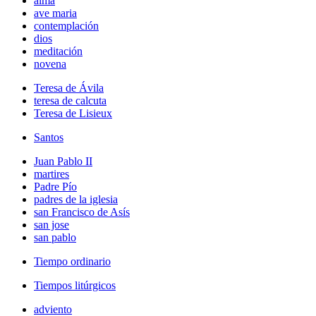
alma
ave maria
contemplación
dios
meditación
novena
Teresa de Ávila
teresa de calcuta
Teresa de Lisieux
Santos
Juan Pablo II
martires
Padre Pío
padres de la iglesia
san Francisco de Asís
san jose
san pablo
Tiempo ordinario
Tiempos litúrgicos
adviento