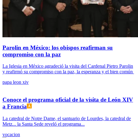
Parolin en México: los obispos reafirman su
compromiso con la paz
La Iglesia en México agradeció la visita del Cardenal Pietro Parolin
y reafirmó su compromiso con la paz, la esperanza y el bien común
papa leon xiv
Conoce el programa oficial de la visita de León XIV
a Francia
La catedral de Notre Dame, el santuario de Lourdes, la catedral de
Metz... la Santa Sede reveló el programa...
vocacion