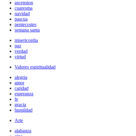
ascension
cuaresma
navidad
pascua
pentecostes
semana santa
misericordia
paz
verdad
virtud
Valores espiritualidad
alegria
amor
caridad
esperanza
fe
gracia
humildad
Arte
alabanza