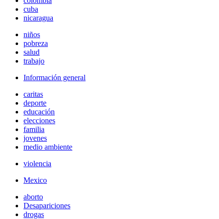
colombia
cuba
nicaragua
niños
pobreza
salud
trabajo
Información general
caritas
deporte
educación
elecciones
familia
jovenes
medio ambiente
violencia
Mexico
aborto
Desapariciones
drogas