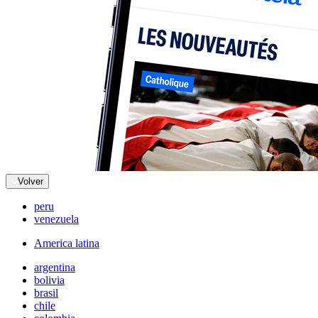
Volver
peru
venezuela
America latina
argentina
bolivia
brasil
chile