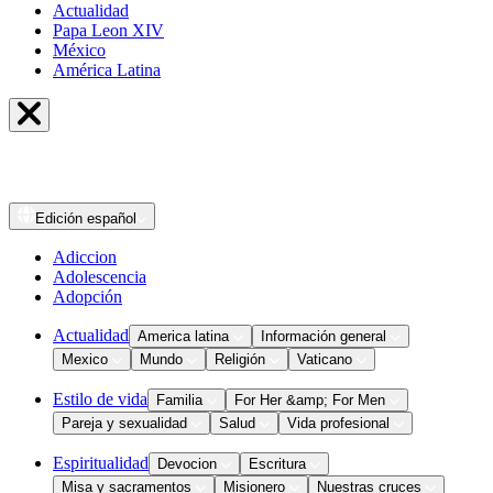
Actualidad
Papa Leon XIV
México
América Latina
Edición
español
Adiccion
Adolescencia
Adopción
Actualidad
America latina
Información general
Mexico
Mundo
Religión
Vaticano
Estilo de vida
Familia
For Her &amp; For Men
Pareja y sexualidad
Salud
Vida profesional
Espiritualidad
Devocion
Escritura
Misa y sacramentos
Misionero
Nuestras cruces