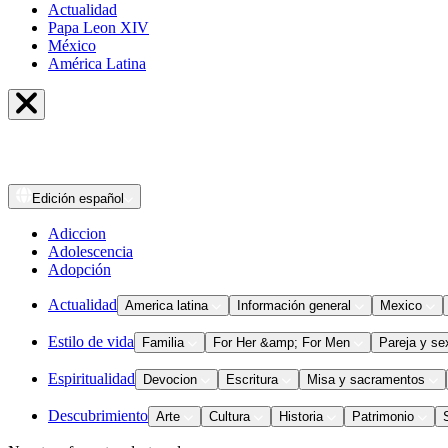
Actualidad
Papa Leon XIV
México
América Latina
Edición
español
Adiccion
Adolescencia
Adopción
Actualidad
America latina
Información general
Mexico
Estilo de vida
Familia
For Her &amp; For Men
Pareja y se
Espiritualidad
Devocion
Escritura
Misa y sacramentos
Descubrimiento
Arte
Cultura
Historia
Patrimonio