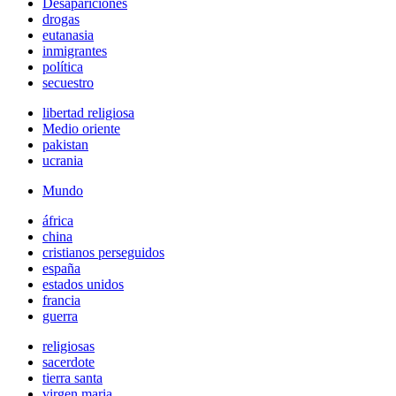
Desapariciones
drogas
eutanasia
inmigrantes
política
secuestro
libertad religiosa
Medio oriente
pakistan
ucrania
Mundo
áfrica
china
cristianos perseguidos
españa
estados unidos
francia
guerra
religiosas
sacerdote
tierra santa
virgen maria