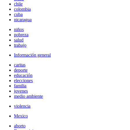
chile
colombia
cuba
nicaragua
niños
pobreza
salud
trabajo
Información general
caritas
deporte
educación
elecciones
familia
jovenes
medio ambiente
violencia
Mexico
aborto