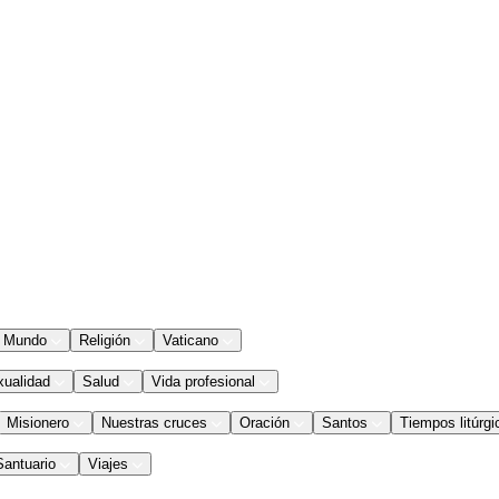
Mundo
Religión
Vaticano
xualidad
Salud
Vida profesional
Misionero
Nuestras cruces
Oración
Santos
Tiempos litúrgi
Santuario
Viajes