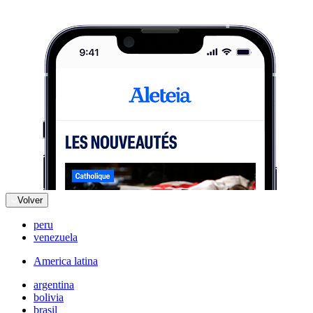
Volver
peru
venezuela
America latina
argentina
bolivia
brasil