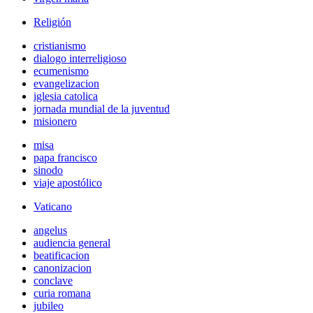
Religión
cristianismo
dialogo interreligioso
ecumenismo
evangelizacion
iglesia catolica
jornada mundial de la juventud
misionero
misa
papa francisco
sinodo
viaje apostólico
Vaticano
angelus
audiencia general
beatificacion
canonizacion
conclave
curia romana
jubileo