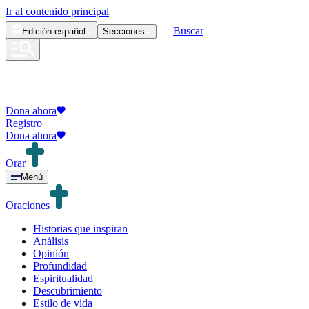
Ir al contenido principal
Buscar
Edición
español
Secciones
Dona ahora
Registro
Dona ahora
Orar
Menú
Oraciones
Historias que inspiran
Análisis
Opinión
Profundidad
Espiritualidad
Descubrimiento
Estilo de vida