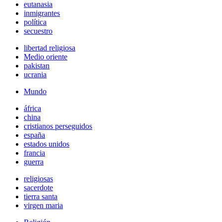
eutanasia
inmigrantes
política
secuestro
libertad religiosa
Medio oriente
pakistan
ucrania
Mundo
áfrica
china
cristianos perseguidos
españa
estados unidos
francia
guerra
religiosas
sacerdote
tierra santa
virgen maria