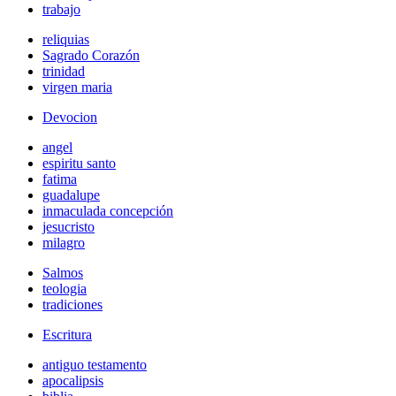
trabajo
reliquias
Sagrado Corazón
trinidad
virgen maria
Devocion
angel
espiritu santo
fatima
guadalupe
inmaculada concepción
jesucristo
milagro
Salmos
teologia
tradiciones
Escritura
antiguo testamento
apocalipsis