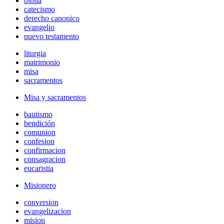
biblia
catecismo
derecho canonico
evangelio
nuevo testamento
liturgia
matrimonio
misa
sacramentos
Misa y sacramentos
bautismo
bendición
comunion
confesion
confirmacion
consagracion
eucaristia
Misionero
conversion
evangelizacion
mision