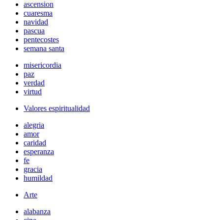
ascension
cuaresma
navidad
pascua
pentecostes
semana santa
misericordia
paz
verdad
virtud
Valores espiritualidad
alegria
amor
caridad
esperanza
fe
gracia
humildad
Arte
alabanza