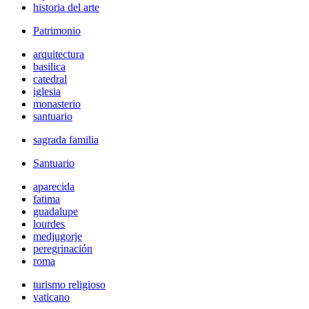
historia del arte
Patrimonio
arquitectura
basilica
catedral
iglesia
monasterio
santuario
sagrada familia
Santuario
aparecida
fatima
guadalupe
lourdes
medjugorje
peregrinación
roma
turismo religioso
vaticano