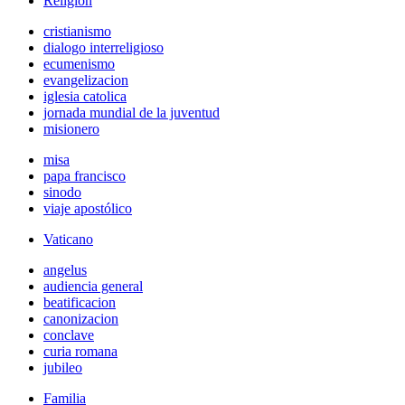
Religión
cristianismo
dialogo interreligioso
ecumenismo
evangelizacion
iglesia catolica
jornada mundial de la juventud
misionero
misa
papa francisco
sinodo
viaje apostólico
Vaticano
angelus
audiencia general
beatificacion
canonizacion
conclave
curia romana
jubileo
Familia