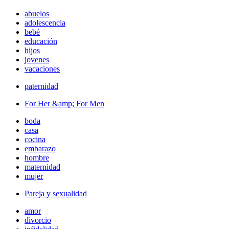
abuelos
adolescencia
bebé
educación
hijos
jovenes
vacaciones
paternidad
For Her &amp; For Men
boda
casa
cocina
embarazo
hombre
maternidad
mujer
Pareja y sexualidad
amor
divorcio