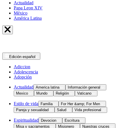
Actualidad
Papa Leon XIV
México
América Latina
Edición
español
Adiccion
Adolescencia
Adopción
Actualidad
America latina
Información general
Mexico
Mundo
Religión
Vaticano
Estilo de vida
Familia
For Her &amp; For Men
Pareja y sexualidad
Salud
Vida profesional
Espiritualidad
Devocion
Escritura
Misa y sacramentos
Misionero
Nuestras cruces