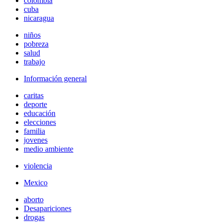
colombia
cuba
nicaragua
niños
pobreza
salud
trabajo
Información general
caritas
deporte
educación
elecciones
familia
jovenes
medio ambiente
violencia
Mexico
aborto
Desapariciones
drogas