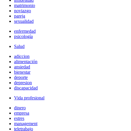
infidelidad
matrimonio
noviazgo
pareja
sexualidad
enfermedad
psicología
Salud
adiccion
alimentación
ansiedad
bienestar
deporte
depresion
discapacidad
Vida profesional
dinero
empresa
estres
management
teletrabajo