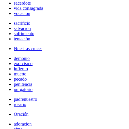
sacerdote
vida consagrada
vocacion
sacrificio
salvacion
sufrimiento
tentación
Nuestras cruces
demonio
exorcismo
infierno
muerte
pecado
penitencia
purgatorio
padrenuestro
rosario
Oración
adoracion