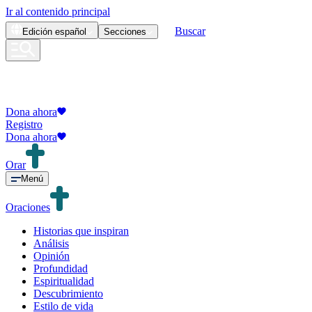
Ir al contenido principal
Buscar
Edición
español
Secciones
Dona ahora
Registro
Dona ahora
Orar
Menú
Oraciones
Historias que inspiran
Análisis
Opinión
Profundidad
Espiritualidad
Descubrimiento
Estilo de vida