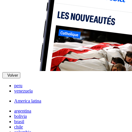
Volver
peru
venezuela
America latina
argentina
bolivia
brasil
chile