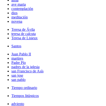
alma
ave maria
contemplación
dios
meditación
novena
Teresa de Ávila
teresa de calcuta
Teresa de Lisieux
Santos
Juan Pablo II
martires
Padre Pío
padres de la iglesia
san Francisco de Asís
san jose
san pablo
Tiempo ordinario
Tiempos litúrgicos
adviento