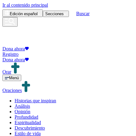
Ir al contenido principal
Buscar
Edición
español
Secciones
Dona ahora
Registro
Dona ahora
Orar
Menú
Oraciones
Historias que inspiran
Análisis
Opinión
Profundidad
Espiritualidad
Descubrimiento
Estilo de vida