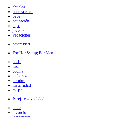
abuelos
adolescencia
bebé
educación
hijos
jovenes
vacaciones
paternidad
For Her &amp; For Men
boda
casa
cocina
embarazo
hombre
maternidad
mujer
Pareja y sexualidad
amor
divorcio