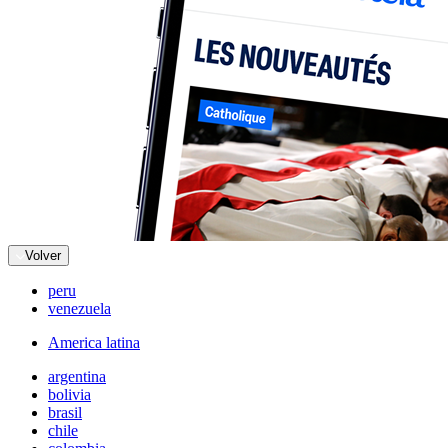
Volver
peru
venezuela
America latina
argentina
bolivia
brasil
chile