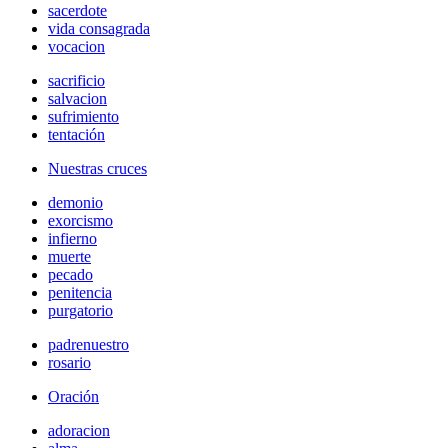
sacerdote
vida consagrada
vocacion
sacrificio
salvacion
sufrimiento
tentación
Nuestras cruces
demonio
exorcismo
infierno
muerte
pecado
penitencia
purgatorio
padrenuestro
rosario
Oración
adoracion