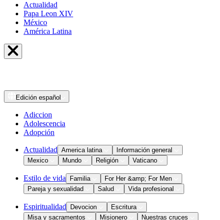
Actualidad
Papa Leon XIV
México
América Latina
Edición
español
Adiccion
Adolescencia
Adopción
Actualidad
America latina
Información general
Mexico
Mundo
Religión
Vaticano
Estilo de vida
Familia
For Her &amp; For Men
Pareja y sexualidad
Salud
Vida profesional
Espiritualidad
Devocion
Escritura
Misa y sacramentos
Misionero
Nuestras cruces