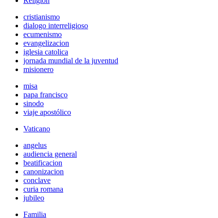
Religión
cristianismo
dialogo interreligioso
ecumenismo
evangelizacion
iglesia catolica
jornada mundial de la juventud
misionero
misa
papa francisco
sinodo
viaje apostólico
Vaticano
angelus
audiencia general
beatificacion
canonizacion
conclave
curia romana
jubileo
Familia