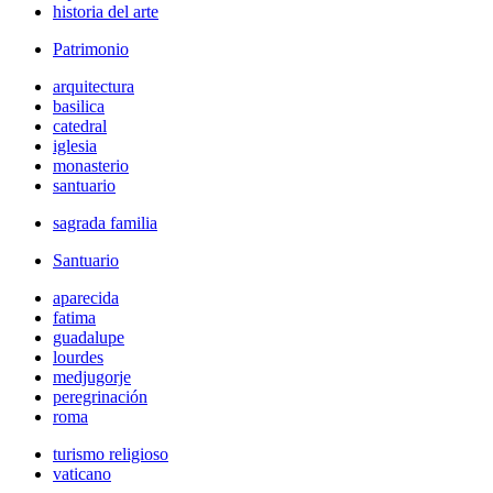
historia del arte
Patrimonio
arquitectura
basilica
catedral
iglesia
monasterio
santuario
sagrada familia
Santuario
aparecida
fatima
guadalupe
lourdes
medjugorje
peregrinación
roma
turismo religioso
vaticano