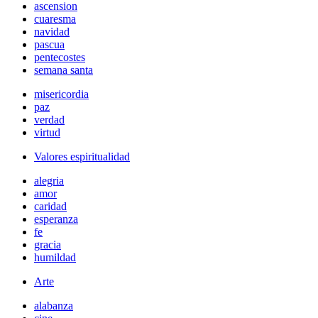
ascension
cuaresma
navidad
pascua
pentecostes
semana santa
misericordia
paz
verdad
virtud
Valores espiritualidad
alegria
amor
caridad
esperanza
fe
gracia
humildad
Arte
alabanza