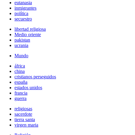
eutanasia
inmigrantes
política
secuestro
libertad religiosa
Medio oriente
pakistan
ucrania
Mundo
áfrica
china
cristianos perseguidos
españa
estados unidos
francia
guerra
religiosas
sacerdote
tierra santa
virgen maria