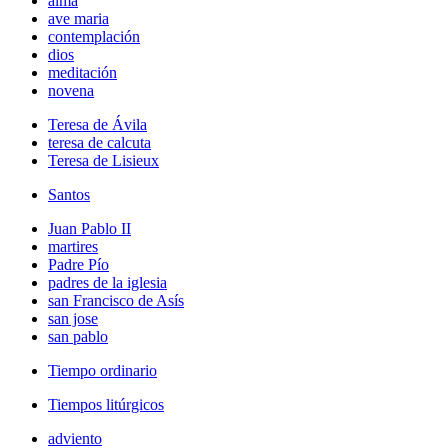
alma
ave maria
contemplación
dios
meditación
novena
Teresa de Ávila
teresa de calcuta
Teresa de Lisieux
Santos
Juan Pablo II
martires
Padre Pío
padres de la iglesia
san Francisco de Asís
san jose
san pablo
Tiempo ordinario
Tiempos litúrgicos
adviento