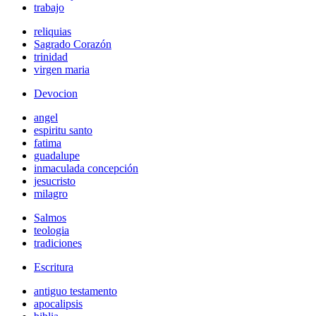
trabajo
reliquias
Sagrado Corazón
trinidad
virgen maria
Devocion
angel
espiritu santo
fatima
guadalupe
inmaculada concepción
jesucristo
milagro
Salmos
teologia
tradiciones
Escritura
antiguo testamento
apocalipsis