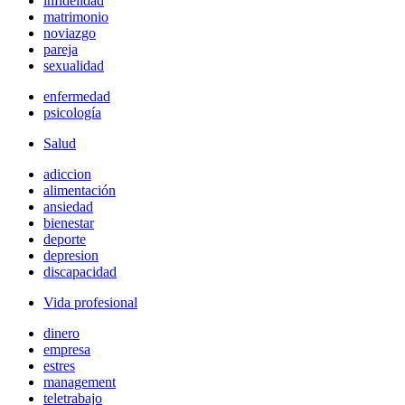
infidelidad
matrimonio
noviazgo
pareja
sexualidad
enfermedad
psicología
Salud
adiccion
alimentación
ansiedad
bienestar
deporte
depresion
discapacidad
Vida profesional
dinero
empresa
estres
management
teletrabajo