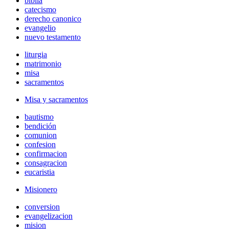
biblia
catecismo
derecho canonico
evangelio
nuevo testamento
liturgia
matrimonio
misa
sacramentos
Misa y sacramentos
bautismo
bendición
comunion
confesion
confirmacion
consagracion
eucaristia
Misionero
conversion
evangelizacion
mision