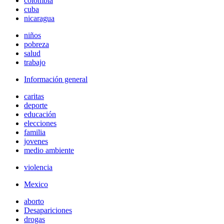
colombia
cuba
nicaragua
niños
pobreza
salud
trabajo
Información general
caritas
deporte
educación
elecciones
familia
jovenes
medio ambiente
violencia
Mexico
aborto
Desapariciones
drogas