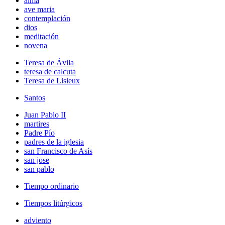
alma
ave maria
contemplación
dios
meditación
novena
Teresa de Ávila
teresa de calcuta
Teresa de Lisieux
Santos
Juan Pablo II
martires
Padre Pío
padres de la iglesia
san Francisco de Asís
san jose
san pablo
Tiempo ordinario
Tiempos litúrgicos
adviento