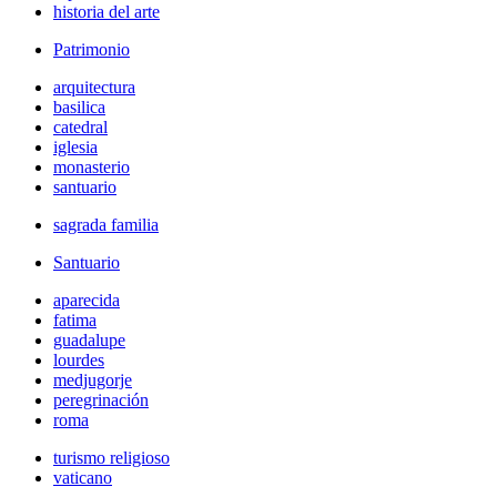
historia del arte
Patrimonio
arquitectura
basilica
catedral
iglesia
monasterio
santuario
sagrada familia
Santuario
aparecida
fatima
guadalupe
lourdes
medjugorje
peregrinación
roma
turismo religioso
vaticano