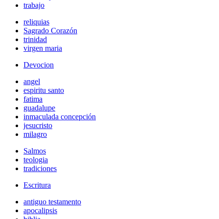
trabajo
reliquias
Sagrado Corazón
trinidad
virgen maria
Devocion
angel
espiritu santo
fatima
guadalupe
inmaculada concepción
jesucristo
milagro
Salmos
teologia
tradiciones
Escritura
antiguo testamento
apocalipsis