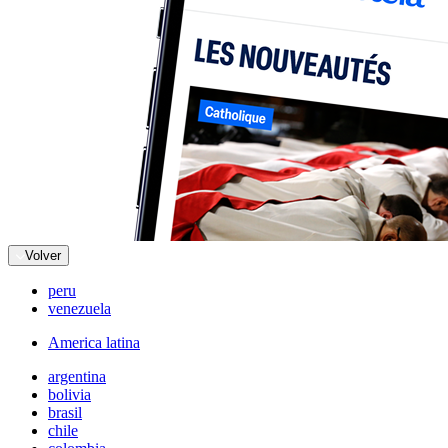
Volver
peru
venezuela
America latina
argentina
bolivia
brasil
chile