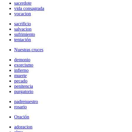
sacerdote
vida consagrada
vocacion
sacrificio
salvacion
sufrimiento
tentación
Nuestras cruces
demonio
exorcismo
infierno
muerte
pecado
penitencia
purgatorio
padrenuestro
rosario
Oración
adoracion