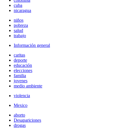
colombia
cuba
nicaragua
niños
pobreza
salud
trabajo
Información general
caritas
deporte
educación
elecciones
familia
jovenes
medio ambiente
violencia
Mexico
aborto
Desapariciones
drogas