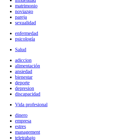
infidelidad
matrimonio
noviazgo
pareja
sexualidad
enfermedad
psicología
Salud
adiccion
alimentación
ansiedad
bienestar
deporte
depresion
discapacidad
Vida profesional
dinero
empresa
estres
management
teletrabajo