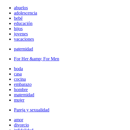
abuelos
adolescencia
bebé
educación
hijos
jovenes
vacaciones
paternidad
For Her &amp; For Men
boda
casa
cocina
embarazo
hombre
maternidad
mujer
Pareja y sexualidad
amor
divorcio