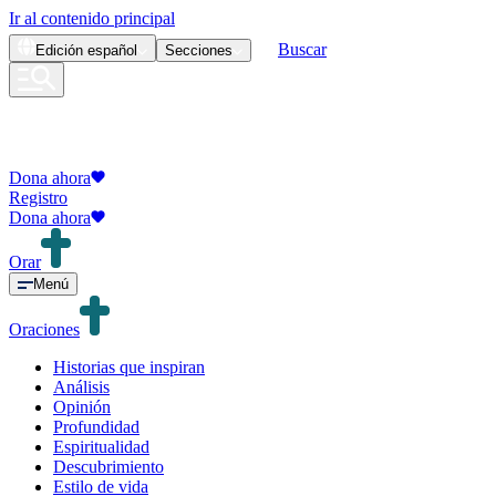
Ir al contenido principal
Buscar
Edición
español
Secciones
Dona ahora
Registro
Dona ahora
Orar
Menú
Oraciones
Historias que inspiran
Análisis
Opinión
Profundidad
Espiritualidad
Descubrimiento
Estilo de vida