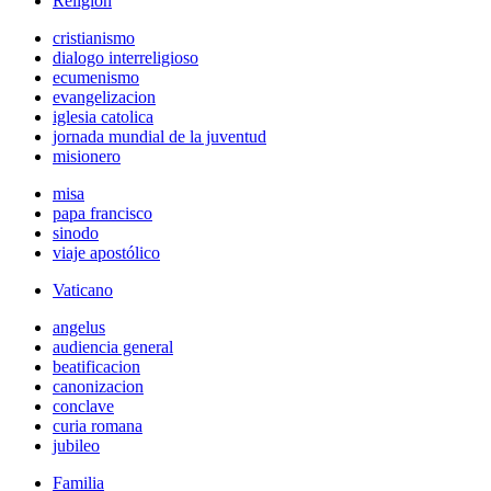
Religión
cristianismo
dialogo interreligioso
ecumenismo
evangelizacion
iglesia catolica
jornada mundial de la juventud
misionero
misa
papa francisco
sinodo
viaje apostólico
Vaticano
angelus
audiencia general
beatificacion
canonizacion
conclave
curia romana
jubileo
Familia