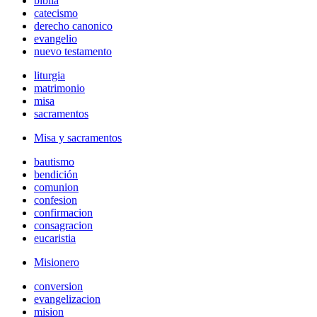
biblia
catecismo
derecho canonico
evangelio
nuevo testamento
liturgia
matrimonio
misa
sacramentos
Misa y sacramentos
bautismo
bendición
comunion
confesion
confirmacion
consagracion
eucaristia
Misionero
conversion
evangelizacion
mision