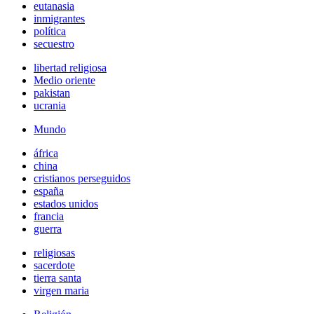
eutanasia
inmigrantes
política
secuestro
libertad religiosa
Medio oriente
pakistan
ucrania
Mundo
áfrica
china
cristianos perseguidos
españa
estados unidos
francia
guerra
religiosas
sacerdote
tierra santa
virgen maria