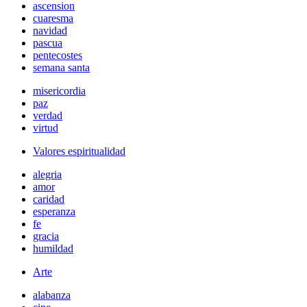
ascension
cuaresma
navidad
pascua
pentecostes
semana santa
misericordia
paz
verdad
virtud
Valores espiritualidad
alegria
amor
caridad
esperanza
fe
gracia
humildad
Arte
alabanza