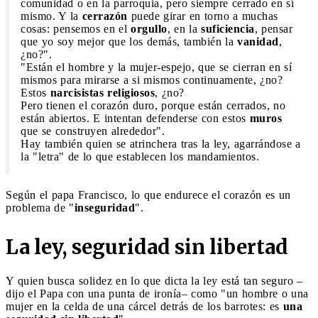
comunidad o en la parroquia, pero siempre cerrado en sí
mismo. Y la
cerrazón
puede girar en torno a muchas
cosas: pensemos en el
orgullo
, en la
suficiencia
, pensar
que yo soy mejor que los demás, también la
vanidad
,
¿no?".
"Están el hombre y la mujer-espejo, que se cierran en sí
mismos para mirarse a si mismos continuamente, ¿no?
Estos
narcisistas religiosos
, ¿no?
Pero tienen el corazón duro, porque están cerrados, no
están abiertos. E intentan defenderse con estos
muros
que se construyen alrededor".
Hay también quien se atrinchera tras la ley, agarrándose a
la "letra" de lo que establecen los mandamientos.
Según el papa Francisco, lo que endurece el corazón es un
problema de "
inseguridad
".
La ley, seguridad sin libertad
Y quien busca solidez en lo que dicta la ley está tan seguro –
dijo el Papa con una punta de ironía– como "un hombre o una
mujer en la celda de una cárcel detrás de los barrotes: es
una