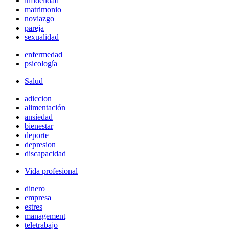
infidelidad
matrimonio
noviazgo
pareja
sexualidad
enfermedad
psicología
Salud
adiccion
alimentación
ansiedad
bienestar
deporte
depresion
discapacidad
Vida profesional
dinero
empresa
estres
management
teletrabajo