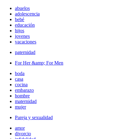
abuelos
adolescencia
bebé
educación
hijos
jovenes
vacaciones
paternidad
For Her &amp; For Men
boda
casa
cocina
embarazo
hombre
maternidad
mujer
Pareja y sexualidad
amor
divorcio