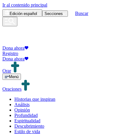
Ir al contenido principal
Buscar
Edición
español
Secciones
Dona ahora
Registro
Dona ahora
Orar
Menú
Oraciones
Historias que inspiran
Análisis
Opinión
Profundidad
Espiritualidad
Descubrimiento
Estilo de vida