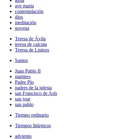
alma
ave maria
contemplación
dios
meditación
novena
Teresa de Ávila
teresa de calcuta
Teresa de Lisieux
Santos
Juan Pablo II
martires
Padre Pío
padres de la iglesia
san Francisco de Asís
san jose
san pablo
Tiempo ordinario
Tiempos litúrgicos
adviento