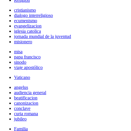
Religión
cristianismo
dialogo interreligioso
ecumenismo
evangelizacion
iglesia catolica
jornada mundial de la juventud
misionero
misa
papa francisco
sinodo
viaje apostólico
Vaticano
angelus
audiencia general
beatificacion
canonizacion
conclave
curia romana
jubileo
Familia