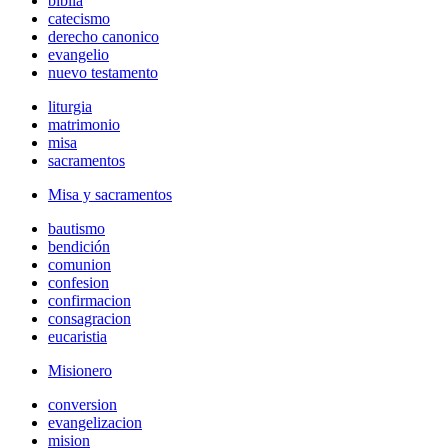
biblia
catecismo
derecho canonico
evangelio
nuevo testamento
liturgia
matrimonio
misa
sacramentos
Misa y sacramentos
bautismo
bendición
comunion
confesion
confirmacion
consagracion
eucaristia
Misionero
conversion
evangelizacion
mision