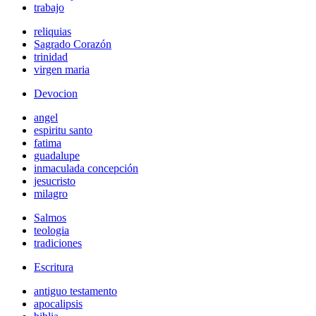
trabajo
reliquias
Sagrado Corazón
trinidad
virgen maria
Devocion
angel
espiritu santo
fatima
guadalupe
inmaculada concepción
jesucristo
milagro
Salmos
teologia
tradiciones
Escritura
antiguo testamento
apocalipsis