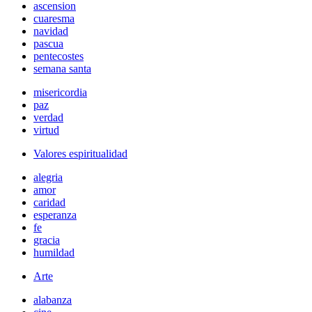
ascension
cuaresma
navidad
pascua
pentecostes
semana santa
misericordia
paz
verdad
virtud
Valores espiritualidad
alegria
amor
caridad
esperanza
fe
gracia
humildad
Arte
alabanza