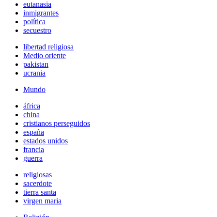
eutanasia
inmigrantes
política
secuestro
libertad religiosa
Medio oriente
pakistan
ucrania
Mundo
áfrica
china
cristianos perseguidos
españa
estados unidos
francia
guerra
religiosas
sacerdote
tierra santa
virgen maria