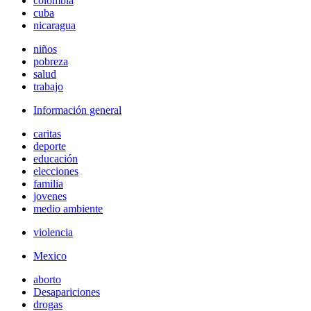
colombia
cuba
nicaragua
niños
pobreza
salud
trabajo
Información general
caritas
deporte
educación
elecciones
familia
jovenes
medio ambiente
violencia
Mexico
aborto
Desapariciones
drogas