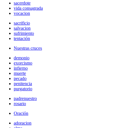
sacerdote
vida consagrada
vocacion
sacrificio
salvacion
sufrimiento
tentación
Nuestras cruces
demonio
exorcismo
infierno
muerte
pecado
penitencia
purgatorio
padrenuestro
rosario
Oración
adoracion