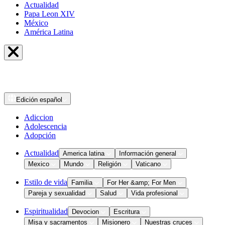
Actualidad
Papa Leon XIV
México
América Latina
Edición
español
Adiccion
Adolescencia
Adopción
Actualidad
America latina
Información general
Mexico
Mundo
Religión
Vaticano
Estilo de vida
Familia
For Her &amp; For Men
Pareja y sexualidad
Salud
Vida profesional
Espiritualidad
Devocion
Escritura
Misa y sacramentos
Misionero
Nuestras cruces