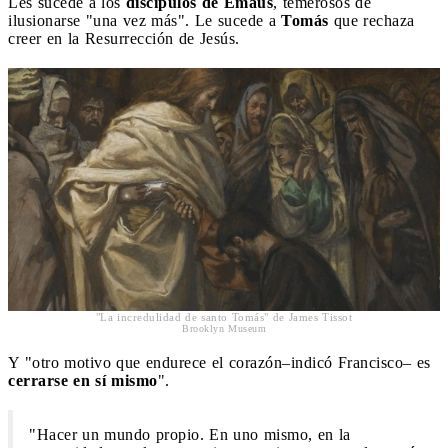
Les sucede a los
discípulos de Emaús
, temerosos de
ilusionarse "una vez más". Le sucede a
Tomás
que rechaza
creer en la Resurrección de Jesús.
"La incredulidad de santo Tomás" de James Tissot
Brooklyn Museum
Y "otro motivo que endurece el corazón–indicó Francisco– es
cerrarse en sí mismo
".
"Hacer un mundo propio. En uno mismo, en la