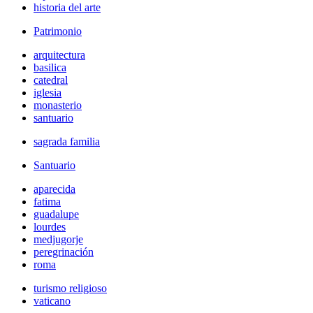
historia del arte
Patrimonio
arquitectura
basilica
catedral
iglesia
monasterio
santuario
sagrada familia
Santuario
aparecida
fatima
guadalupe
lourdes
medjugorje
peregrinación
roma
turismo religioso
vaticano