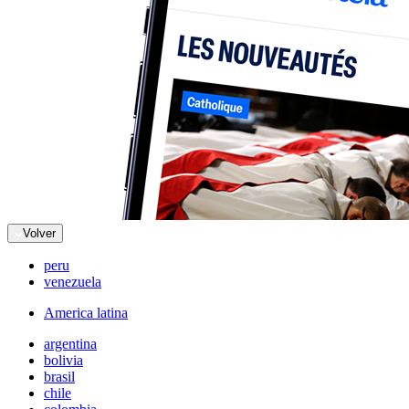
Volver
peru
venezuela
America latina
argentina
bolivia
brasil
chile